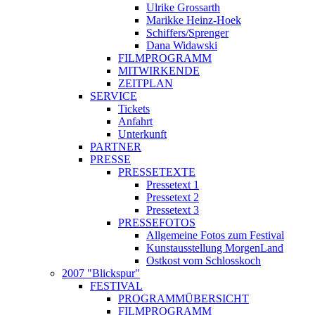
Ulrike Grossarth
Marikke Heinz-Hoek
Schiffers/Sprenger
Dana Widawski
FILMPROGRAMM
MITWIRKENDE
ZEITPLAN
SERVICE
Tickets
Anfahrt
Unterkunft
PARTNER
PRESSE
PRESSETEXTE
Pressetext 1
Pressetext 2
Pressetext 3
PRESSEFOTOS
Allgemeine Fotos zum Festival
Kunstausstellung MorgenLand
Ostkost vom Schlosskoch
2007 "Blickspur"
FESTIVAL
PROGRAMMÜBERSICHT
FILMPROGRAMM