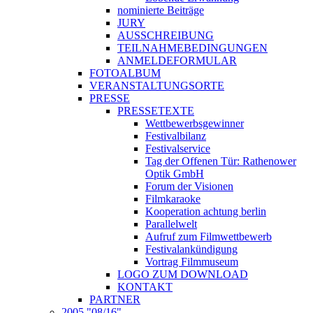
nominierte Beiträge
JURY
AUSSCHREIBUNG
TEILNAHMEBEDINGUNGEN
ANMELDEFORMULAR
FOTOALBUM
VERANSTALTUNGSORTE
PRESSE
PRESSETEXTE
Wettbewerbsgewinner
Festivalbilanz
Festivalservice
Tag der Offenen Tür: Rathenower
Optik GmbH
Forum der Visionen
Filmkaraoke
Kooperation achtung berlin
Parallelwelt
Aufruf zum Filmwettbewerb
Festivalankündigung
Vortrag Filmmuseum
LOGO ZUM DOWNLOAD
KONTAKT
PARTNER
2005 "08/16"