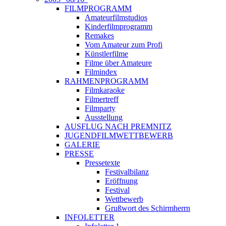
FILMPROGRAMM
Amateurfilmstudios
Kinderfilmprogramm
Remakes
Vom Amateur zum Profi
Künstlerfilme
Filme über Amateure
Filmindex
RAHMENPROGRAMM
Filmkaraoke
Filmertreff
Filmparty
Ausstellung
AUSFLUG NACH PREMNITZ
JUGENDFILMWETTBEWERB
GALERIE
PRESSE
Pressetexte
Festivalbilanz
Eröffnung
Festival
Wettbewerb
Grußwort des Schirmherrn
INFOLETTER