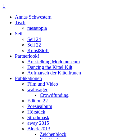

Annas Schwestern
Tisch
mesatopia
Seil
Seil 24
Seil 22
KunstStoff
Partnerlook!
Ausstellung Modemuseum
Dancing the Kittel-Kilt
Aufmarsch der Kittelfrauen
Publikationen
Film und Video
wahrsager
Crowdfunding
Edition 22
Poesiealbum
Hörstück
Strodimask
away 2015
Block 2013
Zeichenblock