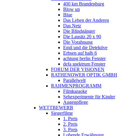
400 km Brandenburg
Blow up
Blue
Das Leben der Anderen
Das Netz
Die Blindgänger
Die Lausitz 20 x 90
Die Vorahnung
Emil und die Detektive
Erbsen auf halb 6
achtung berlin Fenster
defa spektrum Fenster
FORUM DER VISIONEN
RATHENOWER OPTIK GMBH
Parallelwelt
RAHMENPROGRAMM
Filmkaraoke
Sehexperimente für Kinder
Augenpflege
WETTBEWERB
Siegerfilme
1. Preis
2. Preis
3. Preis
Lobende Erwähnung