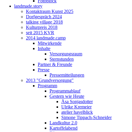
Fotoblock
landmade.story
Kontaktraum Kunst 2025
Dorfgespräch 2024
talking village 2018
Kulturpreis 2018
seit 2015 KVR
2014 landmade.camp
Mitwirkende
Inhalte
Versorgungsraum
Sternstunden
Partner & Freunde
Presse
Pressemitteilungen
2013 "Grundversorgung"
Programm
Programmablauf
Gestern wie Heute
Åsa Sonjasdotter
Ulrike Kremeier
atelier havelblick
Simone Tippach-Schneider
Landkultur 2.0
Kartoffelabend