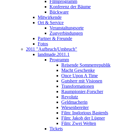
Filmprogramm
Konferenz der Bäume
Bückware
Mitwirkende
Ort & Service
Veranstaltungsorte
Zugverbindungen
Partner & Freunde
Fotos
2011 "Aufbruch/Umbruch"
landmade.2011.1
Programm
Reisende Sommerrepublik
Macht Geschenke
Once Upon A Time
Gutsherr mit Visionen
Transformationen
Raumpionier-Forscher
Revolutz
Geldmacherin
Wiesenbereiter
Film: Inglorious Basterds
Film: Jakob der Lügner
Film: Zwei Welten
Tickets