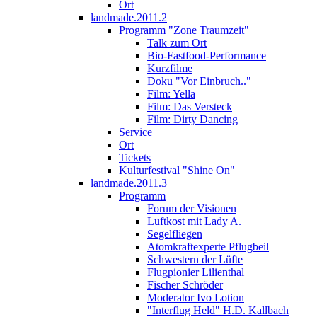
Ort
landmade.2011.2
Programm "Zone Traumzeit"
Talk zum Ort
Bio-Fastfood-Performance
Kurzfilme
Doku "Vor Einbruch.."
Film: Yella
Film: Das Versteck
Film: Dirty Dancing
Service
Ort
Tickets
Kulturfestival "Shine On"
landmade.2011.3
Programm
Forum der Visionen
Luftkost mit Lady A.
Segelfliegen
Atomkraftexperte Pflugbeil
Schwestern der Lüfte
Flugpionier Lilienthal
Fischer Schröder
Moderator Ivo Lotion
"Interflug Held" H.D. Kallbach