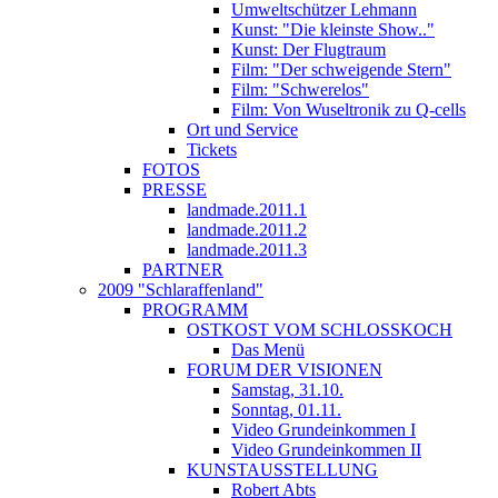
Umweltschützer Lehmann
Kunst: "Die kleinste Show.."
Kunst: Der Flugtraum
Film: "Der schweigende Stern"
Film: "Schwerelos"
Film: Von Wuseltronik zu Q-cells
Ort und Service
Tickets
FOTOS
PRESSE
landmade.2011.1
landmade.2011.2
landmade.2011.3
PARTNER
2009 "Schlaraffenland"
PROGRAMM
OSTKOST VOM SCHLOSSKOCH
Das Menü
FORUM DER VISIONEN
Samstag, 31.10.
Sonntag, 01.11.
Video Grundeinkommen I
Video Grundeinkommen II
KUNSTAUSSTELLUNG
Robert Abts