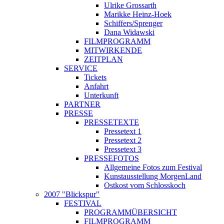
Ulrike Grossarth
Marikke Heinz-Hoek
Schiffers/Sprenger
Dana Widawski
FILMPROGRAMM
MITWIRKENDE
ZEITPLAN
SERVICE
Tickets
Anfahrt
Unterkunft
PARTNER
PRESSE
PRESSETEXTE
Pressetext 1
Pressetext 2
Pressetext 3
PRESSEFOTOS
Allgemeine Fotos zum Festival
Kunstausstellung MorgenLand
Ostkost vom Schlosskoch
2007 "Blickspur"
FESTIVAL
PROGRAMMÜBERSICHT
FILMPROGRAMM