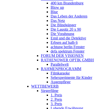
400 km Brandenburg
Blow up
Blue
Das Leben der Anderen
Das Netz
Die Blindgänger
Die Lausitz 20 x 90
Die Vorahnung
Emil und die Detektive
Erbsen auf halb 6
achtung berlin Fenster
defa spektrum Fenster
FORUM DER VISIONEN
RATHENOWER OPTIK GMBH
Parallelwelt
RAHMENPROGRAMM
Filmkaraoke
Sehexperimente für Kinder
Augenpflege
WETTBEWERB
Siegerfilme
1. Preis
2. Preis
3. Preis
Lobende Erwähnung