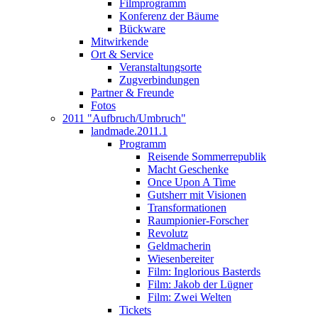
Filmprogramm
Konferenz der Bäume
Bückware
Mitwirkende
Ort & Service
Veranstaltungsorte
Zugverbindungen
Partner & Freunde
Fotos
2011 "Aufbruch/Umbruch"
landmade.2011.1
Programm
Reisende Sommerrepublik
Macht Geschenke
Once Upon A Time
Gutsherr mit Visionen
Transformationen
Raumpionier-Forscher
Revolutz
Geldmacherin
Wiesenbereiter
Film: Inglorious Basterds
Film: Jakob der Lügner
Film: Zwei Welten
Tickets