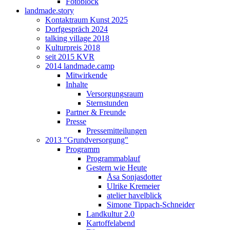
Fotoblock
landmade.story
Kontaktraum Kunst 2025
Dorfgespräch 2024
talking village 2018
Kulturpreis 2018
seit 2015 KVR
2014 landmade.camp
Mitwirkende
Inhalte
Versorgungsraum
Sternstunden
Partner & Freunde
Presse
Pressemitteilungen
2013 "Grundversorgung"
Programm
Programmablauf
Gestern wie Heute
Åsa Sonjasdotter
Ulrike Kremeier
atelier havelblick
Simone Tippach-Schneider
Landkultur 2.0
Kartoffelabend