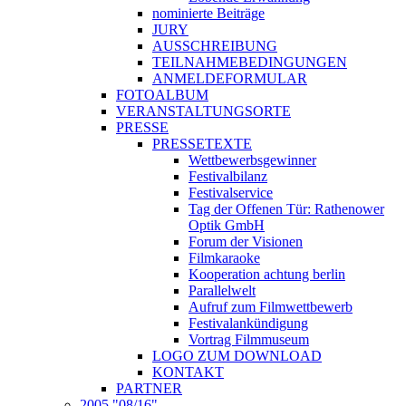
nominierte Beiträge
JURY
AUSSCHREIBUNG
TEILNAHMEBEDINGUNGEN
ANMELDEFORMULAR
FOTOALBUM
VERANSTALTUNGSORTE
PRESSE
PRESSETEXTE
Wettbewerbsgewinner
Festivalbilanz
Festivalservice
Tag der Offenen Tür: Rathenower
Optik GmbH
Forum der Visionen
Filmkaraoke
Kooperation achtung berlin
Parallelwelt
Aufruf zum Filmwettbewerb
Festivalankündigung
Vortrag Filmmuseum
LOGO ZUM DOWNLOAD
KONTAKT
PARTNER
2005 "08/16"