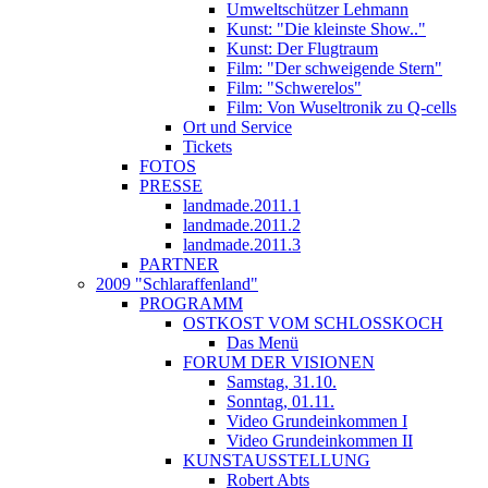
Umweltschützer Lehmann
Kunst: "Die kleinste Show.."
Kunst: Der Flugtraum
Film: "Der schweigende Stern"
Film: "Schwerelos"
Film: Von Wuseltronik zu Q-cells
Ort und Service
Tickets
FOTOS
PRESSE
landmade.2011.1
landmade.2011.2
landmade.2011.3
PARTNER
2009 "Schlaraffenland"
PROGRAMM
OSTKOST VOM SCHLOSSKOCH
Das Menü
FORUM DER VISIONEN
Samstag, 31.10.
Sonntag, 01.11.
Video Grundeinkommen I
Video Grundeinkommen II
KUNSTAUSSTELLUNG
Robert Abts