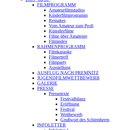
FILMPROGRAMM
Amateurfilmstudios
Kinderfilmprogramm
Remakes
Vom Amateur zum Profi
Künstlerfilme
Filme über Amateure
Filmindex
RAHMENPROGRAMM
Filmkaraoke
Filmertreff
Filmparty
Ausstellung
AUSFLUG NACH PREMNITZ
JUGENDFILMWETTBEWERB
GALERIE
PRESSE
Pressetexte
Festivalbilanz
Eröffnung
Festival
Wettbewerb
Grußwort des Schirmherrn
INFOLETTER