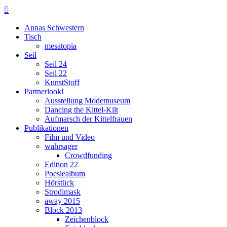

Annas Schwestern
Tisch
mesatopia
Seil
Seil 24
Seil 22
KunstStoff
Partnerlook!
Ausstellung Modemuseum
Dancing the Kittel-Kilt
Aufmarsch der Kittelfrauen
Publikationen
Film und Video
wahrsager
Crowdfunding
Edition 22
Poesiealbum
Hörstück
Strodimask
away 2015
Block 2013
Zeichenblock