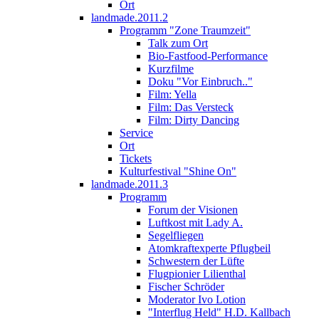
Ort
landmade.2011.2
Programm "Zone Traumzeit"
Talk zum Ort
Bio-Fastfood-Performance
Kurzfilme
Doku "Vor Einbruch.."
Film: Yella
Film: Das Versteck
Film: Dirty Dancing
Service
Ort
Tickets
Kulturfestival "Shine On"
landmade.2011.3
Programm
Forum der Visionen
Luftkost mit Lady A.
Segelfliegen
Atomkraftexperte Pflugbeil
Schwestern der Lüfte
Flugpionier Lilienthal
Fischer Schröder
Moderator Ivo Lotion
"Interflug Held" H.D. Kallbach