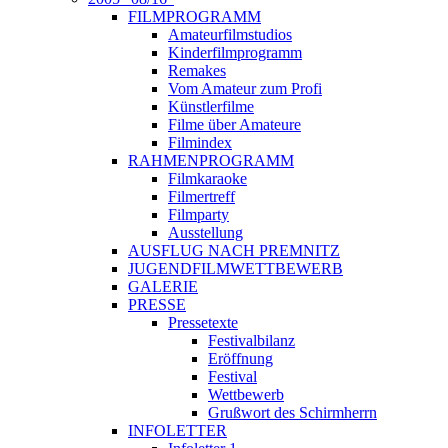
FILMPROGRAMM
Amateurfilmstudios
Kinderfilmprogramm
Remakes
Vom Amateur zum Profi
Künstlerfilme
Filme über Amateure
Filmindex
RAHMENPROGRAMM
Filmkaraoke
Filmertreff
Filmparty
Ausstellung
AUSFLUG NACH PREMNITZ
JUGENDFILMWETTBEWERB
GALERIE
PRESSE
Pressetexte
Festivalbilanz
Eröffnung
Festival
Wettbewerb
Grußwort des Schirmherrn
INFOLETTER