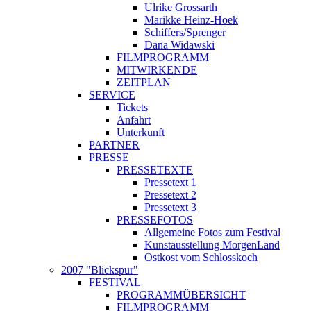
Ulrike Grossarth
Marikke Heinz-Hoek
Schiffers/Sprenger
Dana Widawski
FILMPROGRAMM
MITWIRKENDE
ZEITPLAN
SERVICE
Tickets
Anfahrt
Unterkunft
PARTNER
PRESSE
PRESSETEXTE
Pressetext 1
Pressetext 2
Pressetext 3
PRESSEFOTOS
Allgemeine Fotos zum Festival
Kunstausstellung MorgenLand
Ostkost vom Schlosskoch
2007 "Blickspur"
FESTIVAL
PROGRAMMÜBERSICHT
FILMPROGRAMM