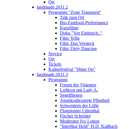
Ort
landmade.2011.2
Programm "Zone Traumzeit"
Talk zum Ort
Bio-Fastfood-Performance
Kurzfilme
Doku "Vor Einbruch.."
Film: Yella
Film: Das Versteck
Film: Dirty Dancing
Service
Ort
Tickets
Kulturfestival "Shine On"
landmade.2011.3
Programm
Forum der Visionen
Luftkost mit Lady A.
Segelfliegen
Atomkraftexperte Pflugbeil
Schwestern der Lüfte
Flugpionier Lilienthal
Fischer Schröder
Moderator Ivo Lotion
"Interflug Held" H.D. Kallbach