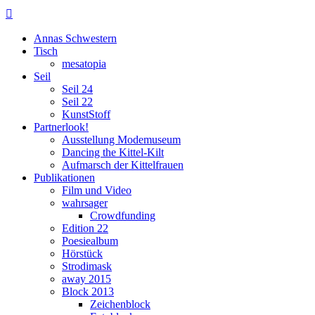

Annas Schwestern
Tisch
mesatopia
Seil
Seil 24
Seil 22
KunstStoff
Partnerlook!
Ausstellung Modemuseum
Dancing the Kittel-Kilt
Aufmarsch der Kittelfrauen
Publikationen
Film und Video
wahrsager
Crowdfunding
Edition 22
Poesiealbum
Hörstück
Strodimask
away 2015
Block 2013
Zeichenblock