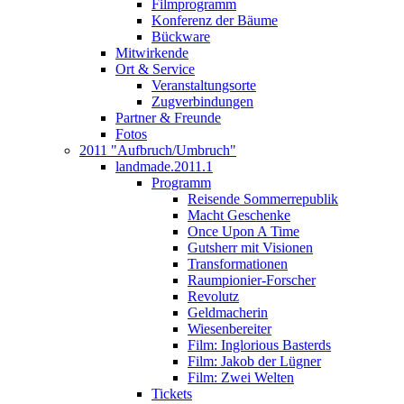
Filmprogramm
Konferenz der Bäume
Bückware
Mitwirkende
Ort & Service
Veranstaltungsorte
Zugverbindungen
Partner & Freunde
Fotos
2011 "Aufbruch/Umbruch"
landmade.2011.1
Programm
Reisende Sommerrepublik
Macht Geschenke
Once Upon A Time
Gutsherr mit Visionen
Transformationen
Raumpionier-Forscher
Revolutz
Geldmacherin
Wiesenbereiter
Film: Inglorious Basterds
Film: Jakob der Lügner
Film: Zwei Welten
Tickets