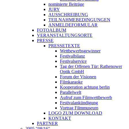
nominierte Beiträge
JURY
AUSSCHREIBUNG
TEILNAHMEBEDINGUNGEN
ANMELDEFORMULAR
FOTOALBUM
VERANSTALTUNGSORTE
PRESSE
PRESSETEXTE
Wettbewerbsgewinner
Festivalbilanz
Festivalservice
Tag der Offenen Tür: Rathenower
Optik GmbH
Forum der Visionen
Filmkaraoke
Kooperation achtung berlin
Parallelwelt
Aufruf zum Filmwettbewerb
Festivalankündigung
Vortrag Filmmuseum
LOGO ZUM DOWNLOAD
KONTAKT
PARTNER
2005 "08/16"