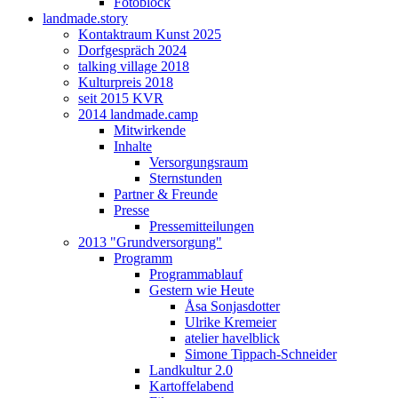
Fotoblock
landmade.story
Kontaktraum Kunst 2025
Dorfgespräch 2024
talking village 2018
Kulturpreis 2018
seit 2015 KVR
2014 landmade.camp
Mitwirkende
Inhalte
Versorgungsraum
Sternstunden
Partner & Freunde
Presse
Pressemitteilungen
2013 "Grundversorgung"
Programm
Programmablauf
Gestern wie Heute
Åsa Sonjasdotter
Ulrike Kremeier
atelier havelblick
Simone Tippach-Schneider
Landkultur 2.0
Kartoffelabend