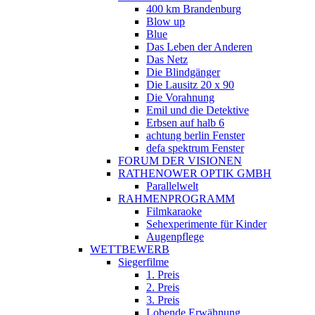
400 km Brandenburg
Blow up
Blue
Das Leben der Anderen
Das Netz
Die Blindgänger
Die Lausitz 20 x 90
Die Vorahnung
Emil und die Detektive
Erbsen auf halb 6
achtung berlin Fenster
defa spektrum Fenster
FORUM DER VISIONEN
RATHENOWER OPTIK GMBH
Parallelwelt
RAHMENPROGRAMM
Filmkaraoke
Sehexperimente für Kinder
Augenpflege
WETTBEWERB
Siegerfilme
1. Preis
2. Preis
3. Preis
Lobende Erwähnung