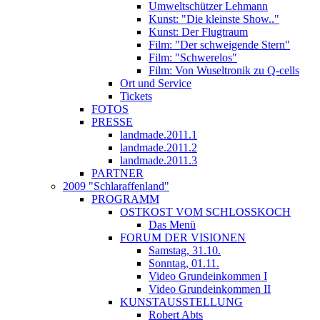
Umweltschützer Lehmann
Kunst: "Die kleinste Show.."
Kunst: Der Flugtraum
Film: "Der schweigende Stern"
Film: "Schwerelos"
Film: Von Wuseltronik zu Q-cells
Ort und Service
Tickets
FOTOS
PRESSE
landmade.2011.1
landmade.2011.2
landmade.2011.3
PARTNER
2009 "Schlaraffenland"
PROGRAMM
OSTKOST VOM SCHLOSSKOCH
Das Menü
FORUM DER VISIONEN
Samstag, 31.10.
Sonntag, 01.11.
Video Grundeinkommen I
Video Grundeinkommen II
KUNSTAUSSTELLUNG
Robert Abts