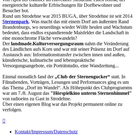
energiereiche kulturelle Erfrischungen für Dorfbewohner und
Besucher bot.
Rund um Strodehne war 2015 BUGA, über Strodehne ist seit 2014
Sternenpark
. Was macht das mit einem Dorf am äußersten Rand
Brandenburgs, wo neuerdings wieder Wölfe heulen und Wachstum
bedeutet, dass endlos expandierende Maisfelder die Landschaft in
eine monochrome Fläche verwandeln?
Der
landmade.Kulturversorgungsraum
nahm die Veränderung
des Ländlichen aufs Korn und war mit seiner Präsenz im Dorf auf
Austausch aus: Informationstransfer zwischen innen und außen,
künstlerische, kulinarische und lebenspraktische
Versorgungsangebote, ein Porträtstudio, eine Wandzeitung...
Einmal monatlich fand der
„Club der Sternengucker“
statt. In
Filmabenden, Vorträgen, Lesungen und Performances ging es um
das Thema „Dorf im Wandel“. Als Höhepunkt des Clubprogramms
war am 7./8. August das
"Hörspielkino unterm Sternenhimmel"
von radioeins zu Gast in Strodehne.
Über einen eigenen Blog war das Projekt permanent online zu
verfolgen.

Kontakt/Impressum/Datenschutz