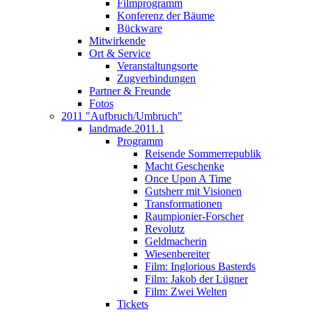
Filmprogramm
Konferenz der Bäume
Bückware
Mitwirkende
Ort & Service
Veranstaltungsorte
Zugverbindungen
Partner & Freunde
Fotos
2011 "Aufbruch/Umbruch"
landmade.2011.1
Programm
Reisende Sommerrepublik
Macht Geschenke
Once Upon A Time
Gutsherr mit Visionen
Transformationen
Raumpionier-Forscher
Revolutz
Geldmacherin
Wiesenbereiter
Film: Inglorious Basterds
Film: Jakob der Lügner
Film: Zwei Welten
Tickets