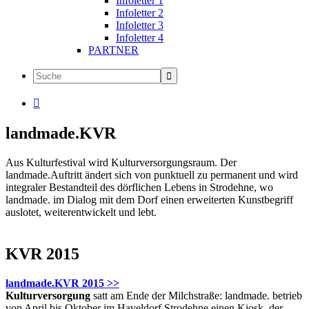
Infoletter 1
Infoletter 2
Infoletter 3
Infoletter 4
PARTNER

landmade.KVR
Aus Kulturfestival wird Kulturversorgungsraum. Der
landmade.Auftritt ändert sich von punktuell zu permanent und wird
integraler Bestandteil des dörflichen Lebens in Strodehne, wo
landmade. im Dialog mit dem Dorf einen erweiterten Kunstbegriff
auslotet, weiterentwickelt und lebt.
KVR 2015
landmade.KVR 2015 >>
Kulturversorgung
satt am Ende der Milchstraße: landmade. betrieb
von April bis Oktober im Haveldorf Strodehne einen Kiosk, der