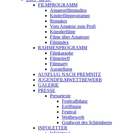
FILMPROGRAMM
Amateurfilmstudios
Kinderfilmprogramm
Remakes
Vom Amateur zum Profi
Künstlerfilme
Filme über Amateure
Filmindex
RAHMENPROGRAMM
Filmkaraoke
Filmertreff
Filmparty
Ausstellung
AUSFLUG NACH PREMNITZ
JUGENDFILMWETTBEWERB
GALERIE
PRESSE
Pressetexte
Festivalbilanz
Eröffnung
Festival
Wettbewerb
Grußwort des Schirmherrn
INFOLETTER