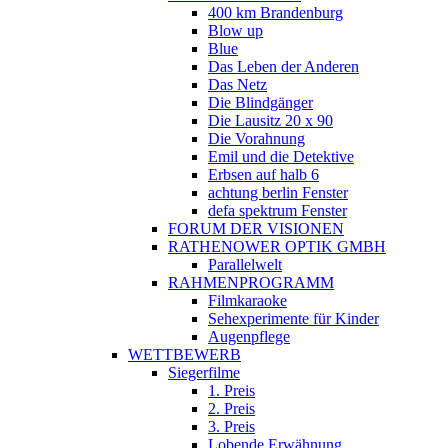
400 km Brandenburg
Blow up
Blue
Das Leben der Anderen
Das Netz
Die Blindgänger
Die Lausitz 20 x 90
Die Vorahnung
Emil und die Detektive
Erbsen auf halb 6
achtung berlin Fenster
defa spektrum Fenster
FORUM DER VISIONEN
RATHENOWER OPTIK GMBH
Parallelwelt
RAHMENPROGRAMM
Filmkaraoke
Sehexperimente für Kinder
Augenpflege
WETTBEWERB
Siegerfilme
1. Preis
2. Preis
3. Preis
Lobende Erwähnung