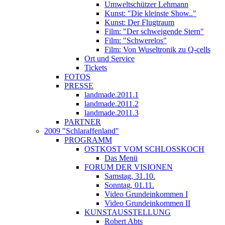
Umweltschützer Lehmann
Kunst: "Die kleinste Show.."
Kunst: Der Flugtraum
Film: "Der schweigende Stern"
Film: "Schwerelos"
Film: Von Wuseltronik zu Q-cells
Ort und Service
Tickets
FOTOS
PRESSE
landmade.2011.1
landmade.2011.2
landmade.2011.3
PARTNER
2009 "Schlaraffenland"
PROGRAMM
OSTKOST VOM SCHLOSSKOCH
Das Menü
FORUM DER VISIONEN
Samstag, 31.10.
Sonntag, 01.11.
Video Grundeinkommen I
Video Grundeinkommen II
KUNSTAUSSTELLUNG
Robert Abts