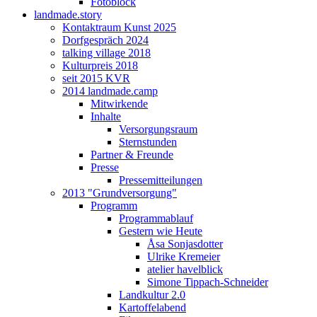
Fotoblock
landmade.story
Kontaktraum Kunst 2025
Dorfgespräch 2024
talking village 2018
Kulturpreis 2018
seit 2015 KVR
2014 landmade.camp
Mitwirkende
Inhalte
Versorgungsraum
Sternstunden
Partner & Freunde
Presse
Pressemitteilungen
2013 "Grundversorgung"
Programm
Programmablauf
Gestern wie Heute
Åsa Sonjasdotter
Ulrike Kremeier
atelier havelblick
Simone Tippach-Schneider
Landkultur 2.0
Kartoffelabend