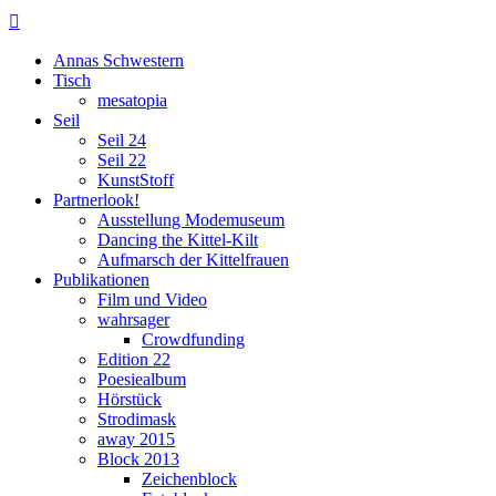

Annas Schwestern
Tisch
mesatopia
Seil
Seil 24
Seil 22
KunstStoff
Partnerlook!
Ausstellung Modemuseum
Dancing the Kittel-Kilt
Aufmarsch der Kittelfrauen
Publikationen
Film und Video
wahrsager
Crowdfunding
Edition 22
Poesiealbum
Hörstück
Strodimask
away 2015
Block 2013
Zeichenblock