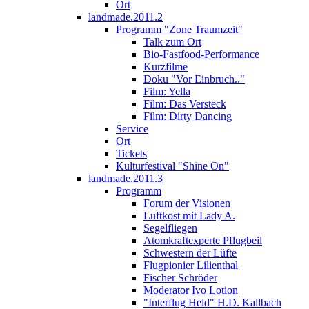
Ort
landmade.2011.2
Programm "Zone Traumzeit"
Talk zum Ort
Bio-Fastfood-Performance
Kurzfilme
Doku "Vor Einbruch.."
Film: Yella
Film: Das Versteck
Film: Dirty Dancing
Service
Ort
Tickets
Kulturfestival "Shine On"
landmade.2011.3
Programm
Forum der Visionen
Luftkost mit Lady A.
Segelfliegen
Atomkraftexperte Pflugbeil
Schwestern der Lüfte
Flugpionier Lilienthal
Fischer Schröder
Moderator Ivo Lotion
"Interflug Held" H.D. Kallbach