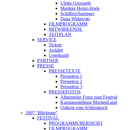
Ulrike Grossarth
Marikke Heinz-Hoek
Schiffers/Sprenger
Dana Widawski
FILMPROGRAMM
MITWIRKENDE
ZEITPLAN
SERVICE
Tickets
Anfahrt
Unterkunft
PARTNER
PRESSE
PRESSETEXTE
Pressetext 1
Pressetext 2
Pressetext 3
PRESSEFOTOS
Allgemeine Fotos zum Festival
Kunstausstellung MorgenLand
Ostkost vom Schlosskoch
2007 "Blickspur"
FESTIVAL
PROGRAMMÜBERSICHT
FILMPROGRAMM