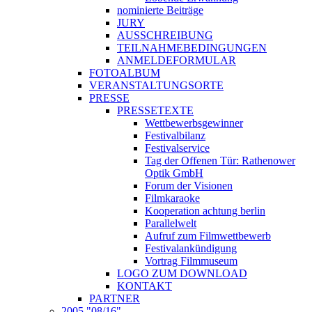
nominierte Beiträge
JURY
AUSSCHREIBUNG
TEILNAHMEBEDINGUNGEN
ANMELDEFORMULAR
FOTOALBUM
VERANSTALTUNGSORTE
PRESSE
PRESSETEXTE
Wettbewerbsgewinner
Festivalbilanz
Festivalservice
Tag der Offenen Tür: Rathenower
Optik GmbH
Forum der Visionen
Filmkaraoke
Kooperation achtung berlin
Parallelwelt
Aufruf zum Filmwettbewerb
Festivalankündigung
Vortrag Filmmuseum
LOGO ZUM DOWNLOAD
KONTAKT
PARTNER
2005 "08/16"