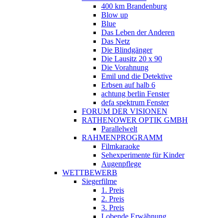
400 km Brandenburg
Blow up
Blue
Das Leben der Anderen
Das Netz
Die Blindgänger
Die Lausitz 20 x 90
Die Vorahnung
Emil und die Detektive
Erbsen auf halb 6
achtung berlin Fenster
defa spektrum Fenster
FORUM DER VISIONEN
RATHENOWER OPTIK GMBH
Parallelwelt
RAHMENPROGRAMM
Filmkaraoke
Sehexperimente für Kinder
Augenpflege
WETTBEWERB
Siegerfilme
1. Preis
2. Preis
3. Preis
Lobende Erwähnung