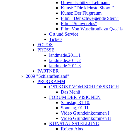
Umweltschützer Lehmann
Kunst: "Die kleinste Show.."
Kunst: Der Flugtraum
Film: "Der schweigende Stern"
Film: "Schwerelos"
Film: Von Wuseltronik zu Q-cells
Ort und Service
Tickets
FOTOS
PRESSE
landmade.2011.1
landmade.2011.2
landmade.2011.3
PARTNER
2009 "Schlaraffenland"
PROGRAMM
OSTKOST VOM SCHLOSSKOCH
Das Menü
FORUM DER VISIONEN
Samstag, 31.10.
Sonntag, 01.11.
Video Grundeinkommen I
Video Grundeinkommen II
KUNSTAUSSTELLUNG
Robert Abts