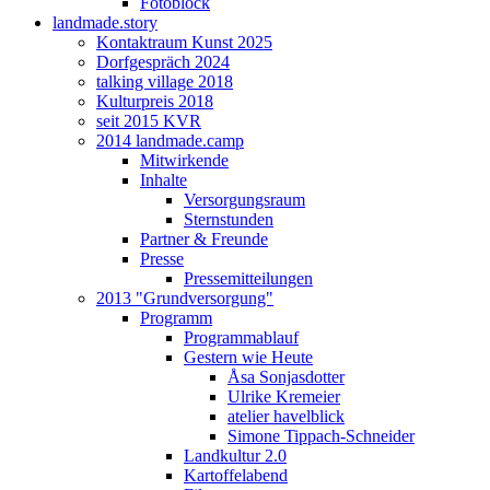
Fotoblock
landmade.story
Kontaktraum Kunst 2025
Dorfgespräch 2024
talking village 2018
Kulturpreis 2018
seit 2015 KVR
2014 landmade.camp
Mitwirkende
Inhalte
Versorgungsraum
Sternstunden
Partner & Freunde
Presse
Pressemitteilungen
2013 "Grundversorgung"
Programm
Programmablauf
Gestern wie Heute
Åsa Sonjasdotter
Ulrike Kremeier
atelier havelblick
Simone Tippach-Schneider
Landkultur 2.0
Kartoffelabend