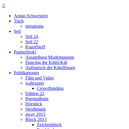

Annas Schwestern
Tisch
mesatopia
Seil
Seil 24
Seil 22
KunstStoff
Partnerlook!
Ausstellung Modemuseum
Dancing the Kittel-Kilt
Aufmarsch der Kittelfrauen
Publikationen
Film und Video
wahrsager
Crowdfunding
Edition 22
Poesiealbum
Hörstück
Strodimask
away 2015
Block 2013
Zeichenblock