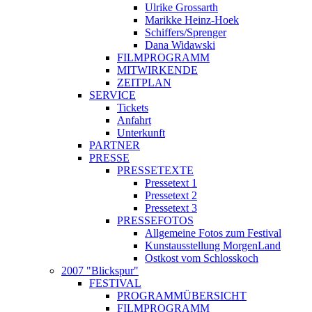
Ulrike Grossarth
Marikke Heinz-Hoek
Schiffers/Sprenger
Dana Widawski
FILMPROGRAMM
MITWIRKENDE
ZEITPLAN
SERVICE
Tickets
Anfahrt
Unterkunft
PARTNER
PRESSE
PRESSETEXTE
Pressetext 1
Pressetext 2
Pressetext 3
PRESSEFOTOS
Allgemeine Fotos zum Festival
Kunstausstellung MorgenLand
Ostkost vom Schlosskoch
2007 "Blickspur"
FESTIVAL
PROGRAMMÜBERSICHT
FILMPROGRAMM