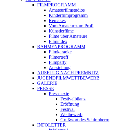
FILMPROGRAMM
Amateurfilmstudios
Kinderfilmprogramm
Remakes
Vom Amateur zum Profi
Künstlerfilme
Filme über Amateure
Filmindex
RAHMENPROGRAMM
Filmkaraoke
Filmertreff
Filmparty
Ausstellung
AUSFLUG NACH PREMNITZ
JUGENDFILMWETTBEWERB
GALERIE
PRESSE
Pressetexte
Festivalbilanz
Eröffnung
Festival
Wettbewerb
Grußwort des Schirmherrn
INFOLETTER