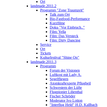
Ort
landmade.2011.2
Programm "Zone Traumzeit"
Talk zum Ort
Bio-Fastfood-Performance
Kurzfilme
Doku "Vor Einbruch.."
Film: Yella
Film: Das Versteck
Film: Dirty Dancing
Service
Ort
Tickets
Kulturfestival "Shine On"
landmade.2011.3
Programm
Forum der Visionen
Luftkost mit Lady A.
Segelfliegen
Atomkraftexperte Pflugbeil
Schwestern der Lüfte
Flugpionier Lilienthal
Fischer Schröder
Moderator Ivo Lotion
"Interflug Held" H.D. Kallbach