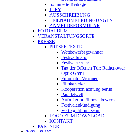
nominierte Beiträge
JURY
AUSSCHREIBUNG
TEILNAHMEBEDINGUNGEN
ANMELDEFORMULAR
FOTOALBUM
VERANSTALTUNGSORTE
PRESSE
PRESSETEXTE
Wettbewerbsgewinner
Festivalbilanz
Festivalservice
Tag der Offenen Tür: Rathenower
Optik GmbH
Forum der Visionen
Filmkaraoke
Kooperation achtung berlin
Parallelwelt
Aufruf zum Filmwettbewerb
Festivalankündigung
Vortrag Filmmuseum
LOGO ZUM DOWNLOAD
KONTAKT
PARTNER
2005 "08/16"