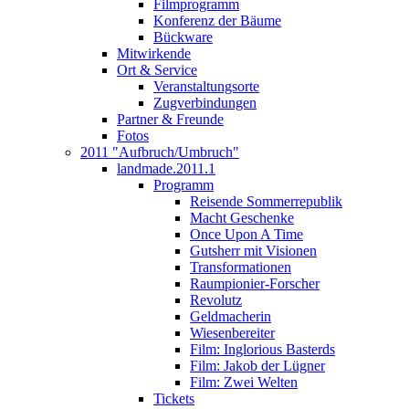
Filmprogramm
Konferenz der Bäume
Bückware
Mitwirkende
Ort & Service
Veranstaltungsorte
Zugverbindungen
Partner & Freunde
Fotos
2011 "Aufbruch/Umbruch"
landmade.2011.1
Programm
Reisende Sommerrepublik
Macht Geschenke
Once Upon A Time
Gutsherr mit Visionen
Transformationen
Raumpionier-Forscher
Revolutz
Geldmacherin
Wiesenbereiter
Film: Inglorious Basterds
Film: Jakob der Lügner
Film: Zwei Welten
Tickets