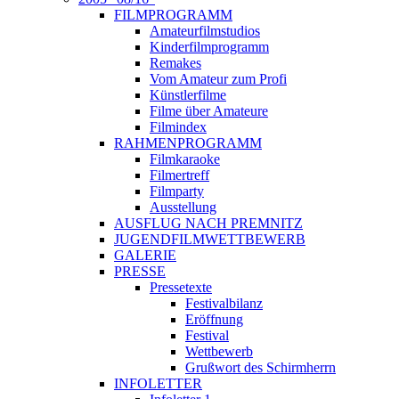
FILMPROGRAMM
Amateurfilmstudios
Kinderfilmprogramm
Remakes
Vom Amateur zum Profi
Künstlerfilme
Filme über Amateure
Filmindex
RAHMENPROGRAMM
Filmkaraoke
Filmertreff
Filmparty
Ausstellung
AUSFLUG NACH PREMNITZ
JUGENDFILMWETTBEWERB
GALERIE
PRESSE
Pressetexte
Festivalbilanz
Eröffnung
Festival
Wettbewerb
Grußwort des Schirmherrn
INFOLETTER