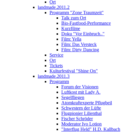
Ort
landmade.2011.2
Programm "Zone Traumzeit"
Talk zum Ort
Bio-Fastfood-Performance
Kurzfilme
Doku "Vor Einbruch.."
Film: Yella
Film: Das Versteck
Film: Dirty Dancing
Service
Ort
Tickets
Kulturfestival "Shine On"
landmade.2011.3
Programm
Forum der Visionen
Luftkost mit Lady A.
Segelfliegen
Atomkraftexperte Pflugbeil
Schwestern der Lüfte
Flugpionier Lilienthal
Fischer Schröder
Moderator Ivo Lotion
"Interflug Held" H.D. Kallbach