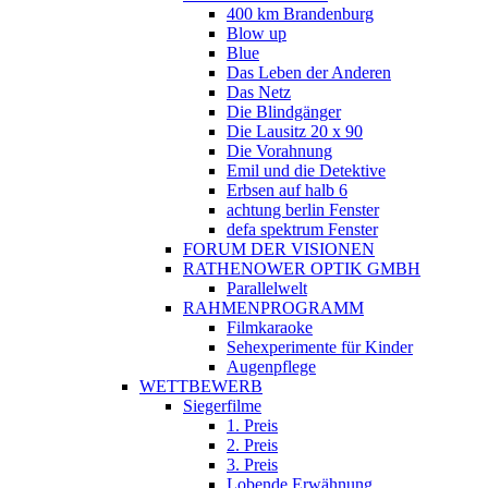
400 km Brandenburg
Blow up
Blue
Das Leben der Anderen
Das Netz
Die Blindgänger
Die Lausitz 20 x 90
Die Vorahnung
Emil und die Detektive
Erbsen auf halb 6
achtung berlin Fenster
defa spektrum Fenster
FORUM DER VISIONEN
RATHENOWER OPTIK GMBH
Parallelwelt
RAHMENPROGRAMM
Filmkaraoke
Sehexperimente für Kinder
Augenpflege
WETTBEWERB
Siegerfilme
1. Preis
2. Preis
3. Preis
Lobende Erwähnung