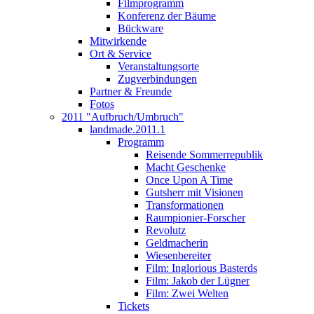
Filmprogramm
Konferenz der Bäume
Bückware
Mitwirkende
Ort & Service
Veranstaltungsorte
Zugverbindungen
Partner & Freunde
Fotos
2011 "Aufbruch/Umbruch"
landmade.2011.1
Programm
Reisende Sommerrepublik
Macht Geschenke
Once Upon A Time
Gutsherr mit Visionen
Transformationen
Raumpionier-Forscher
Revolutz
Geldmacherin
Wiesenbereiter
Film: Inglorious Basterds
Film: Jakob der Lügner
Film: Zwei Welten
Tickets