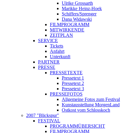
Ulrike Grossarth
Marikke Heinz-Hoek
Schiffers/Sprenger
Dana Widawski
FILMPROGRAMM
MITWIRKENDE
ZEITPLAN
SERVICE
Tickets
Anfahrt
Unterkunft
PARTNER
PRESSE
PRESSETEXTE
Pressetext 1
Pressetext 2
Pressetext 3
PRESSEFOTOS
Allgemeine Fotos zum Festival
Kunstausstellung MorgenLand
Ostkost vom Schlosskoch
2007 "Blickspur"
FESTIVAL
PROGRAMMÜBERSICHT
FILMPROGRAMM