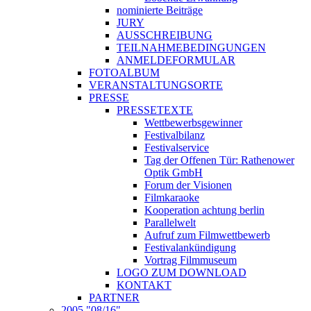
nominierte Beiträge
JURY
AUSSCHREIBUNG
TEILNAHMEBEDINGUNGEN
ANMELDEFORMULAR
FOTOALBUM
VERANSTALTUNGSORTE
PRESSE
PRESSETEXTE
Wettbewerbsgewinner
Festivalbilanz
Festivalservice
Tag der Offenen Tür: Rathenower
Optik GmbH
Forum der Visionen
Filmkaraoke
Kooperation achtung berlin
Parallelwelt
Aufruf zum Filmwettbewerb
Festivalankündigung
Vortrag Filmmuseum
LOGO ZUM DOWNLOAD
KONTAKT
PARTNER
2005 "08/16"