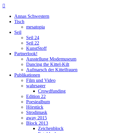

Annas Schwestern
Tisch
mesatopia
Seil
Seil 24
Seil 22
KunstStoff
Partnerlook!
Ausstellung Modemuseum
Dancing the Kittel-Kilt
Aufmarsch der Kittelfrauen
Publikationen
Film und Video
wahrsager
Crowdfunding
Edition 22
Poesiealbum
Hörstück
Strodimask
away 2015
Block 2013
Zeichenblock