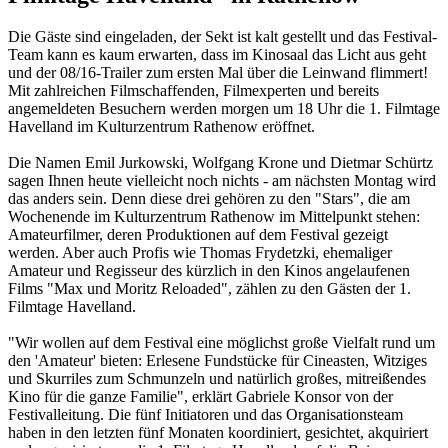
Die Gäste sind eingeladen, der Sekt ist kalt gestellt und das Festival-
Team kann es kaum erwarten, dass im Kinosaal das Licht aus geht
und der 08/16-Trailer zum ersten Mal über die Leinwand flimmert!
Mit zahlreichen Filmschaffenden, Filmexperten und bereits
angemeldeten Besuchern werden morgen um 18 Uhr die 1. Filmtage
Havelland im Kulturzentrum Rathenow eröffnet.
Die Namen Emil Jurkowski, Wolfgang Krone und Dietmar Schürtz
sagen Ihnen heute vielleicht noch nichts - am nächsten Montag wird
das anders sein. Denn diese drei gehören zu den "Stars", die am
Wochenende im Kulturzentrum Rathenow im Mittelpunkt stehen:
Amateurfilmer, deren Produktionen auf dem Festival gezeigt
werden. Aber auch Profis wie Thomas Frydetzki, ehemaliger
Amateur und Regisseur des kürzlich in den Kinos angelaufenen
Films "Max und Moritz Reloaded", zählen zu den Gästen der 1.
Filmtage Havelland.
"Wir wollen auf dem Festival eine möglichst große Vielfalt rund um
den 'Amateur' bieten: Erlesene Fundstücke für Cineasten, Witziges
und Skurriles zum Schmunzeln und natürlich großes, mitreißendes
Kino für die ganze Familie", erklärt Gabriele Konsor von der
Festivalleitung. Die fünf Initiatoren und das Organisationsteam
haben in den letzten fünf Monaten koordiniert, gesichtet, akquiriert