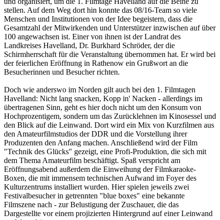
und organisiert, um die 1. Filmtage Havelland auf die Beine zu
stellen. Auf dem Weg dort hin konnte das 08/16-Team so viele
Menschen und Institutionen von der Idee begeistern, dass die
Gesamtzahl der Mitwirkenden und Unterstützer inzwischen auf über
100 angewachsen ist. Einer von ihnen ist der Landrat des
Landkreises Havelland, Dr. Burkhard Schröder, der die
Schirmherrschaft für die Veranstaltung übernommen hat. Er wird bei
der feierlichen Eröffnung in Rathenow ein Grußwort an die
Besucherinnen und Besucher richten.
Doch wie anderswo im Norden gilt auch bei den 1. Filmtagen
Havelland: Nicht lang snacken, Kopp in' Nacken - allerdings im
übertragenen Sinn, geht es hier doch nicht um den Konsum von
Hochprozentigem, sondern um das Zurücklehnen im Kinosessel und
den Blick auf die Leinwand. Dort wird ein Mix von Kurzfilmen aus
den Amateurfilmstudios der DDR und die Vorstellung ihrer
Produzenten den Anfang machen. Anschließend wird der Film
"Technik des Glücks" gezeigt, eine Profi-Produktion, die sich mit
dem Thema Amateurfilm beschäftigt. Spaß verspricht am
Eröffnungsabend außerdem die Einweihung der Filmkaraoke-
Boxen, die mit immensem technischen Aufwand im Foyer des
Kulturzentrums installiert wurden. Hier spielen jeweils zwei
Festivalbesucher in getrennten "blue boxes" eine bekannte
Filmszene nach - zur Belustigung der Zuschauer, die das
Dargestellte vor einem projizierten Hintergrund auf einer Leinwand