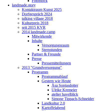
Fotoblock
landmade.story
Kontaktraum Kunst 2025
Dorfgespräch 2024
talking village 2018
Kulturpreis 2018
seit 2015 KVR
2014 landmade.camp
Mitwirkende
Inhalte
Versorgungsraum
Sternstunden
Partner & Freunde
Presse
Pressemitteilungen
2013 "Grundversorgung"
Programm
Programmablauf
Gestern wie Heute
Åsa Sonjasdotter
Ulrike Kremeier
atelier havelblick
Simone Tippach-Schneider
Landkultur 2.0
Kartoffelabend