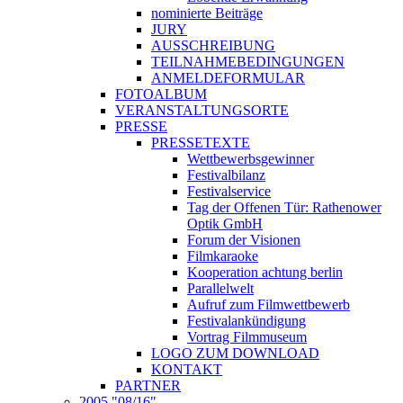
nominierte Beiträge
JURY
AUSSCHREIBUNG
TEILNAHMEBEDINGUNGEN
ANMELDEFORMULAR
FOTOALBUM
VERANSTALTUNGSORTE
PRESSE
PRESSETEXTE
Wettbewerbsgewinner
Festivalbilanz
Festivalservice
Tag der Offenen Tür: Rathenower
Optik GmbH
Forum der Visionen
Filmkaraoke
Kooperation achtung berlin
Parallelwelt
Aufruf zum Filmwettbewerb
Festivalankündigung
Vortrag Filmmuseum
LOGO ZUM DOWNLOAD
KONTAKT
PARTNER
2005 "08/16"