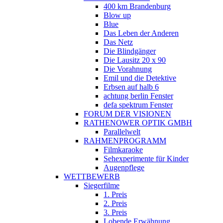
400 km Brandenburg
Blow up
Blue
Das Leben der Anderen
Das Netz
Die Blindgänger
Die Lausitz 20 x 90
Die Vorahnung
Emil und die Detektive
Erbsen auf halb 6
achtung berlin Fenster
defa spektrum Fenster
FORUM DER VISIONEN
RATHENOWER OPTIK GMBH
Parallelwelt
RAHMENPROGRAMM
Filmkaraoke
Sehexperimente für Kinder
Augenpflege
WETTBEWERB
Siegerfilme
1. Preis
2. Preis
3. Preis
Lobende Erwähnung