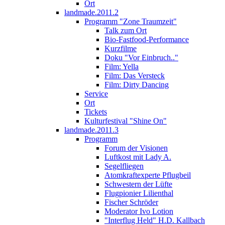
Ort
landmade.2011.2
Programm "Zone Traumzeit"
Talk zum Ort
Bio-Fastfood-Performance
Kurzfilme
Doku "Vor Einbruch.."
Film: Yella
Film: Das Versteck
Film: Dirty Dancing
Service
Ort
Tickets
Kulturfestival "Shine On"
landmade.2011.3
Programm
Forum der Visionen
Luftkost mit Lady A.
Segelfliegen
Atomkraftexperte Pflugbeil
Schwestern der Lüfte
Flugpionier Lilienthal
Fischer Schröder
Moderator Ivo Lotion
"Interflug Held" H.D. Kallbach