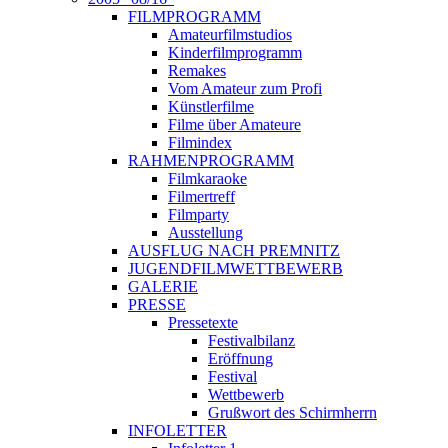
FILMPROGRAMM
Amateurfilmstudios
Kinderfilmprogramm
Remakes
Vom Amateur zum Profi
Künstlerfilme
Filme über Amateure
Filmindex
RAHMENPROGRAMM
Filmkaraoke
Filmertreff
Filmparty
Ausstellung
AUSFLUG NACH PREMNITZ
JUGENDFILMWETTBEWERB
GALERIE
PRESSE
Pressetexte
Festivalbilanz
Eröffnung
Festival
Wettbewerb
Grußwort des Schirmherrn
INFOLETTER