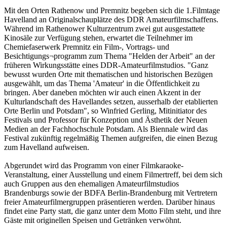
Mit den Orten Rathenow und Premnitz begeben sich die 1.Filmtage
Havelland an Originalschauplätze des DDR Amateurfilmschaffens.
Während im Rathenower Kulturzentrum zwei gut ausgestattete
Kinosäle zur Verfügung stehen, erwartet die Teilnehmer im
Chemiefaserwerk Premnitz ein Film-, Vortrags- und
Besichtigungs¬programm zum Thema "Helden der Arbeit" an der
früheren Wirkungsstätte eines DDR-Amateurfilmstudios. "Ganz
bewusst wurden Orte mit thematischen und historischen Bezügen
ausgewählt, um das Thema 'Amateur' in die Öffentlichkeit zu
bringen. Aber daneben möchten wir auch einen Akzent in der
Kulturlandschaft des Havellandes setzen, ausserhalb der etablierten
Orte Berlin und Potsdam", so Winfried Gerling, Mitinitiator des
Festivals und Professor für Konzeption und Ästhetik der Neuen
Medien an der Fachhochschule Potsdam. Als Biennale wird das
Festival zukünftig regelmäßig Themen aufgreifen, die einen Bezug
zum Havelland aufweisen.
Abgerundet wird das Programm von einer Filmkaraoke-
Veranstaltung, einer Ausstellung und einem Filmertreff, bei dem sich
auch Gruppen aus den ehemaligen Amateurfilmstudios
Brandenburgs sowie der BDFA Berlin-Brandenburg mit Vertretern
freier Amateurfilmergruppen präsentieren werden. Darüber hinaus
findet eine Party statt, die ganz unter dem Motto Film steht, und ihre
Gäste mit originellen Speisen und Getränken verwöhnt.