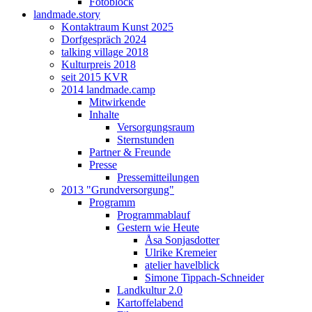
Fotoblock
landmade.story
Kontaktraum Kunst 2025
Dorfgespräch 2024
talking village 2018
Kulturpreis 2018
seit 2015 KVR
2014 landmade.camp
Mitwirkende
Inhalte
Versorgungsraum
Sternstunden
Partner & Freunde
Presse
Pressemitteilungen
2013 "Grundversorgung"
Programm
Programmablauf
Gestern wie Heute
Åsa Sonjasdotter
Ulrike Kremeier
atelier havelblick
Simone Tippach-Schneider
Landkultur 2.0
Kartoffelabend