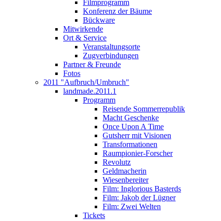
Filmprogramm
Konferenz der Bäume
Bückware
Mitwirkende
Ort & Service
Veranstaltungsorte
Zugverbindungen
Partner & Freunde
Fotos
2011 "Aufbruch/Umbruch"
landmade.2011.1
Programm
Reisende Sommerrepublik
Macht Geschenke
Once Upon A Time
Gutsherr mit Visionen
Transformationen
Raumpionier-Forscher
Revolutz
Geldmacherin
Wiesenbereiter
Film: Inglorious Basterds
Film: Jakob der Lügner
Film: Zwei Welten
Tickets