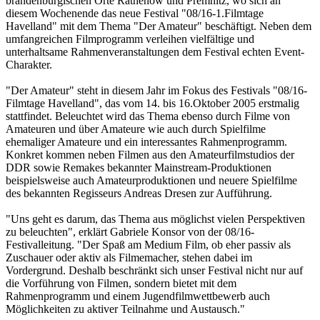
brandenburgischen Orte Rathenow und Premnitz, wo sich an
diesem Wochenende das neue Festival "08/16-1.Filmtage
Havelland" mit dem Thema "Der Amateur" beschäftigt. Neben dem
umfangreichen Filmprogramm verleihen vielfältige und
unterhaltsame Rahmenveranstaltungen dem Festival echten Event-
Charakter.
"Der Amateur" steht in diesem Jahr im Fokus des Festivals "08/16-
Filmtage Havelland", das vom 14. bis 16.Oktober 2005 erstmalig
stattfindet. Beleuchtet wird das Thema ebenso durch Filme von
Amateuren und über Amateure wie auch durch Spielfilme
ehemaliger Amateure und ein interessantes Rahmenprogramm.
Konkret kommen neben Filmen aus den Amateurfilmstudios der
DDR sowie Remakes bekannter Mainstream-Produktionen
beispielsweise auch Amateurproduktionen und neuere Spielfilme
des bekannten Regisseurs Andreas Dresen zur Aufführung.
"Uns geht es darum, das Thema aus möglichst vielen Perspektiven
zu beleuchten", erklärt Gabriele Konsor von der 08/16-
Festivalleitung. "Der Spaß am Medium Film, ob eher passiv als
Zuschauer oder aktiv als Filmemacher, stehen dabei im
Vordergrund. Deshalb beschränkt sich unser Festival nicht nur auf
die Vorführung von Filmen, sondern bietet mit dem
Rahmenprogramm und einem Jugendfilmwettbewerb auch
Möglichkeiten zu aktiver Teilnahme und Austausch."