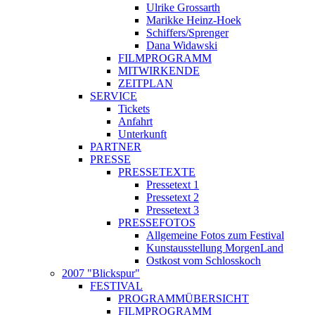
Ulrike Grossarth
Marikke Heinz-Hoek
Schiffers/Sprenger
Dana Widawski
FILMPROGRAMM
MITWIRKENDE
ZEITPLAN
SERVICE
Tickets
Anfahrt
Unterkunft
PARTNER
PRESSE
PRESSETEXTE
Pressetext 1
Pressetext 2
Pressetext 3
PRESSEFOTOS
Allgemeine Fotos zum Festival
Kunstausstellung MorgenLand
Ostkost vom Schlosskoch
2007 "Blickspur"
FESTIVAL
PROGRAMMÜBERSICHT
FILMPROGRAMM