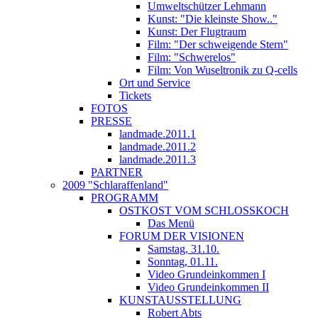
Umweltschützer Lehmann
Kunst: "Die kleinste Show.."
Kunst: Der Flugtraum
Film: "Der schweigende Stern"
Film: "Schwerelos"
Film: Von Wuseltronik zu Q-cells
Ort und Service
Tickets
FOTOS
PRESSE
landmade.2011.1
landmade.2011.2
landmade.2011.3
PARTNER
2009 "Schlaraffenland"
PROGRAMM
OSTKOST VOM SCHLOSSKOCH
Das Menü
FORUM DER VISIONEN
Samstag, 31.10.
Sonntag, 01.11.
Video Grundeinkommen I
Video Grundeinkommen II
KUNSTAUSSTELLUNG
Robert Abts