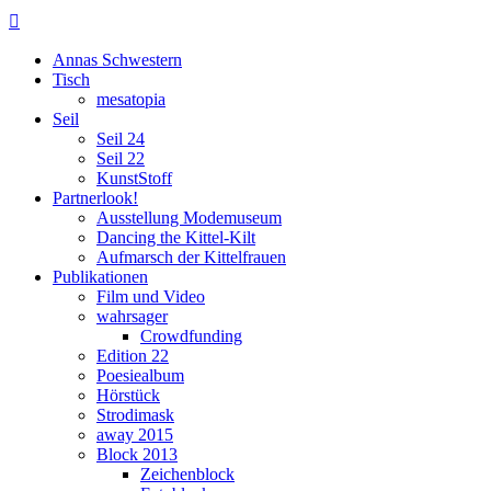

Annas Schwestern
Tisch
mesatopia
Seil
Seil 24
Seil 22
KunstStoff
Partnerlook!
Ausstellung Modemuseum
Dancing the Kittel-Kilt
Aufmarsch der Kittelfrauen
Publikationen
Film und Video
wahrsager
Crowdfunding
Edition 22
Poesiealbum
Hörstück
Strodimask
away 2015
Block 2013
Zeichenblock