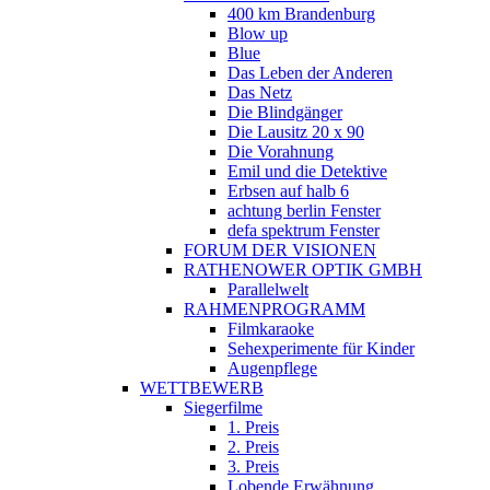
400 km Brandenburg
Blow up
Blue
Das Leben der Anderen
Das Netz
Die Blindgänger
Die Lausitz 20 x 90
Die Vorahnung
Emil und die Detektive
Erbsen auf halb 6
achtung berlin Fenster
defa spektrum Fenster
FORUM DER VISIONEN
RATHENOWER OPTIK GMBH
Parallelwelt
RAHMENPROGRAMM
Filmkaraoke
Sehexperimente für Kinder
Augenpflege
WETTBEWERB
Siegerfilme
1. Preis
2. Preis
3. Preis
Lobende Erwähnung