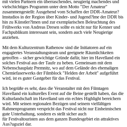
mit vielen Partnern ein überraschendes, neugierig machendes und
vielschichtiges Programm unter dem Motto "Der Amateur"
zusammengestellt: Ausgehend vom Schaffen der DDR-Amateur?
lmstudios in der Region über Kinder- und Jugend?lme der DDR bis
hin zu Künstler?lmen und zur exemplarischen Beleuchtung des
Frühwerks von Andreas Dresen sollte es nicht nur für Kenner und
Fachpublikum interessant sein, sondern auch viele Neugierige
anziehen.
Mit dem Kulturzentrum Rathenow sind die Initiatoren auf ein
engagiertes Veranstaltungsteam und geeignete Räumlichkeiten
getroffen – sicher gewichtige Gründe dafür, hier im Havelland ein
solches Festival aus der Taufe zu heben. Gemeinsam mit dem
Nebenschauplatz Premnitz, wo auf dem Gelände des ehemaligen
Chemiefaserwerks der Filmblock "Helden der Arbeit" aufgeführt
wird, ist es guter Gastgeber für das Festival.
Ich begrüße es sehr, dass die Veranstalter mit den Filmtagen
Havelland ein kulturelles Event auf die Beine gestellt haben, das die
Kulturlandschaft im Havelland um ein echtes Highlight bereichern
wird. Mit seinen regionalen Bezügen und seinem vielfältigen
Rahmenprogramm verspricht das Festival nicht nur Einheimischen
gute Unterhaltung, sondern es stellt sicher auch
für Festivaltouristen aus dem ganzen Bundesgebiet ein attraktives
Aus?ugsziel dar.