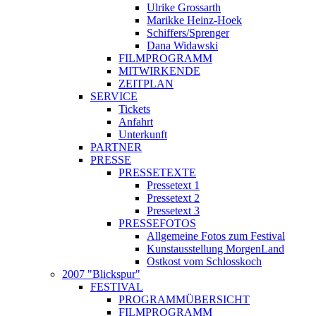
Ulrike Grossarth
Marikke Heinz-Hoek
Schiffers/Sprenger
Dana Widawski
FILMPROGRAMM
MITWIRKENDE
ZEITPLAN
SERVICE
Tickets
Anfahrt
Unterkunft
PARTNER
PRESSE
PRESSETEXTE
Pressetext 1
Pressetext 2
Pressetext 3
PRESSEFOTOS
Allgemeine Fotos zum Festival
Kunstausstellung MorgenLand
Ostkost vom Schlosskoch
2007 "Blickspur"
FESTIVAL
PROGRAMMÜBERSICHT
FILMPROGRAMM