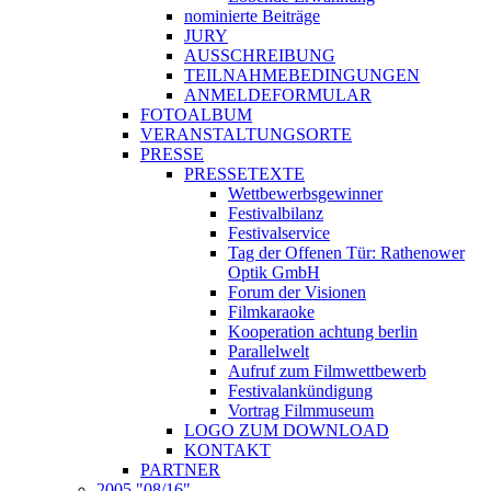
nominierte Beiträge
JURY
AUSSCHREIBUNG
TEILNAHMEBEDINGUNGEN
ANMELDEFORMULAR
FOTOALBUM
VERANSTALTUNGSORTE
PRESSE
PRESSETEXTE
Wettbewerbsgewinner
Festivalbilanz
Festivalservice
Tag der Offenen Tür: Rathenower
Optik GmbH
Forum der Visionen
Filmkaraoke
Kooperation achtung berlin
Parallelwelt
Aufruf zum Filmwettbewerb
Festivalankündigung
Vortrag Filmmuseum
LOGO ZUM DOWNLOAD
KONTAKT
PARTNER
2005 "08/16"