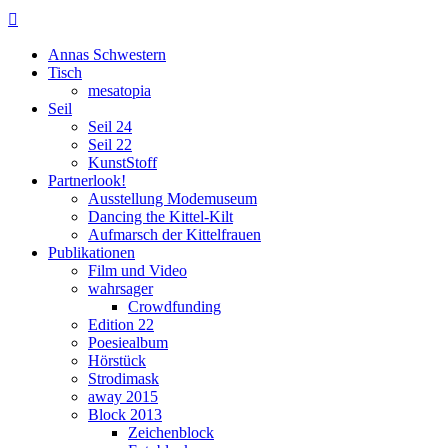

Annas Schwestern
Tisch
mesatopia
Seil
Seil 24
Seil 22
KunstStoff
Partnerlook!
Ausstellung Modemuseum
Dancing the Kittel-Kilt
Aufmarsch der Kittelfrauen
Publikationen
Film und Video
wahrsager
Crowdfunding
Edition 22
Poesiealbum
Hörstück
Strodimask
away 2015
Block 2013
Zeichenblock