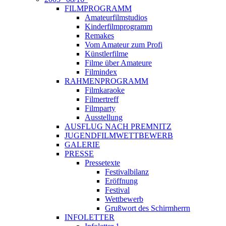
FILMPROGRAMM
Amateurfilmstudios
Kinderfilmprogramm
Remakes
Vom Amateur zum Profi
Künstlerfilme
Filme über Amateure
Filmindex
RAHMENPROGRAMM
Filmkaraoke
Filmertreff
Filmparty
Ausstellung
AUSFLUG NACH PREMNITZ
JUGENDFILMWETTBEWERB
GALERIE
PRESSE
Pressetexte
Festivalbilanz
Eröffnung
Festival
Wettbewerb
Grußwort des Schirmherrn
INFOLETTER