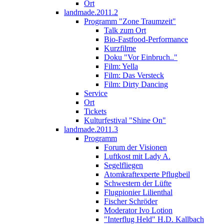
Ort
landmade.2011.2
Programm "Zone Traumzeit"
Talk zum Ort
Bio-Fastfood-Performance
Kurzfilme
Doku "Vor Einbruch.."
Film: Yella
Film: Das Versteck
Film: Dirty Dancing
Service
Ort
Tickets
Kulturfestival "Shine On"
landmade.2011.3
Programm
Forum der Visionen
Luftkost mit Lady A.
Segelfliegen
Atomkraftexperte Pflugbeil
Schwestern der Lüfte
Flugpionier Lilienthal
Fischer Schröder
Moderator Ivo Lotion
"Interflug Held" H.D. Kallbach