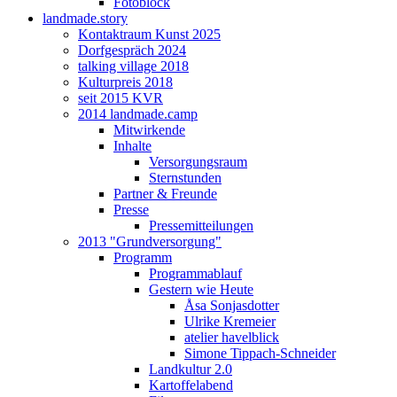
Fotoblock
landmade.story
Kontaktraum Kunst 2025
Dorfgespräch 2024
talking village 2018
Kulturpreis 2018
seit 2015 KVR
2014 landmade.camp
Mitwirkende
Inhalte
Versorgungsraum
Sternstunden
Partner & Freunde
Presse
Pressemitteilungen
2013 "Grundversorgung"
Programm
Programmablauf
Gestern wie Heute
Åsa Sonjasdotter
Ulrike Kremeier
atelier havelblick
Simone Tippach-Schneider
Landkultur 2.0
Kartoffelabend