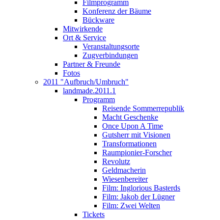
Filmprogramm
Konferenz der Bäume
Bückware
Mitwirkende
Ort & Service
Veranstaltungsorte
Zugverbindungen
Partner & Freunde
Fotos
2011 "Aufbruch/Umbruch"
landmade.2011.1
Programm
Reisende Sommerrepublik
Macht Geschenke
Once Upon A Time
Gutsherr mit Visionen
Transformationen
Raumpionier-Forscher
Revolutz
Geldmacherin
Wiesenbereiter
Film: Inglorious Basterds
Film: Jakob der Lügner
Film: Zwei Welten
Tickets