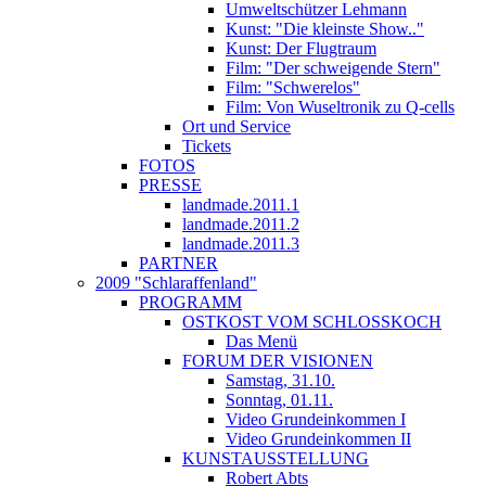
Umweltschützer Lehmann
Kunst: "Die kleinste Show.."
Kunst: Der Flugtraum
Film: "Der schweigende Stern"
Film: "Schwerelos"
Film: Von Wuseltronik zu Q-cells
Ort und Service
Tickets
FOTOS
PRESSE
landmade.2011.1
landmade.2011.2
landmade.2011.3
PARTNER
2009 "Schlaraffenland"
PROGRAMM
OSTKOST VOM SCHLOSSKOCH
Das Menü
FORUM DER VISIONEN
Samstag, 31.10.
Sonntag, 01.11.
Video Grundeinkommen I
Video Grundeinkommen II
KUNSTAUSSTELLUNG
Robert Abts