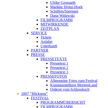
Ulrike Grossarth
Marikke Heinz-Hoek
Schiffers/Sprenger
Dana Widawski
FILMPROGRAMM
MITWIRKENDE
ZEITPLAN
SERVICE
Tickets
Anfahrt
Unterkunft
PARTNER
PRESSE
PRESSETEXTE
Pressetext 1
Pressetext 2
Pressetext 3
PRESSEFOTOS
Allgemeine Fotos zum Festival
Kunstausstellung MorgenLand
Ostkost vom Schlosskoch
2007 "Blickspur"
FESTIVAL
PROGRAMMÜBERSICHT
FILMPROGRAMM