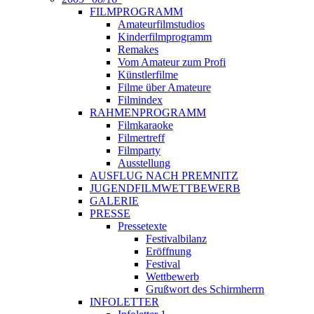
FILMPROGRAMM
Amateurfilmstudios
Kinderfilmprogramm
Remakes
Vom Amateur zum Profi
Künstlerfilme
Filme über Amateure
Filmindex
RAHMENPROGRAMM
Filmkaraoke
Filmertreff
Filmparty
Ausstellung
AUSFLUG NACH PREMNITZ
JUGENDFILMWETTBEWERB
GALERIE
PRESSE
Pressetexte
Festivalbilanz
Eröffnung
Festival
Wettbewerb
Grußwort des Schirmherrn
INFOLETTER