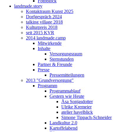
Fotoblock
landmade.story
Kontaktraum Kunst 2025
Dorfgespräch 2024
talking village 2018
Kulturpreis 2018
seit 2015 KVR
2014 landmade.camp
Mitwirkende
Inhalte
Versorgungsraum
Sternstunden
Partner & Freunde
Presse
Pressemitteilungen
2013 "Grundversorgung"
Programm
Programmablauf
Gestern wie Heute
Åsa Sonjasdotter
Ulrike Kremeier
atelier havelblick
Simone Tippach-Schneider
Landkultur 2.0
Kartoffelabend