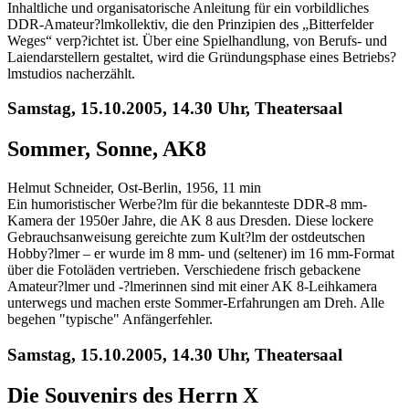
Inhaltliche und organisatorische Anleitung für ein vorbildliches
DDR-Amateur?lmkollektiv, die den Prinzipien des „Bitterfelder
Weges“ verp?ichtet ist. Über eine Spielhandlung, von Berufs- und
Laiendarstellern gestaltet, wird die Gründungsphase eines Betriebs?
lmstudios nacherzählt.
Samstag, 15.10.2005, 14.30 Uhr, Theatersaal
Sommer, Sonne, AK8
Helmut Schneider, Ost-Berlin, 1956, 11 min
Ein humoristischer Werbe?lm für die bekannteste DDR-8 mm-
Kamera der 1950er Jahre, die AK 8 aus Dresden. Diese lockere
Gebrauchsanweisung gereichte zum Kult?lm der ostdeutschen
Hobby?lmer – er wurde im 8 mm- und (seltener) im 16 mm-Format
über die Fotoläden vertrieben. Verschiedene frisch gebackene
Amateur?lmer und -?lmerinnen sind mit einer AK 8-Leihkamera
unterwegs und machen erste Sommer-Erfahrungen am Dreh. Alle
begehen "typische" Anfängerfehler.
Samstag, 15.10.2005, 14.30 Uhr, Theatersaal
Die Souvenirs des Herrn X