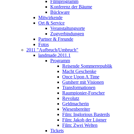
Filmprogramm
Konferenz der Bäume
Bückware
Mitwirkende
Ort & Service
Veranstaltungsorte
Zugverbindungen
Partner & Freunde
Fotos
2011 "Aufbruch/Umbruch"
landmade.2011.1
Programm
Reisende Sommerrepublik
Macht Geschenke
Once Upon A Time
Gutsherr mit Visionen
Transformationen
Raumpionier-Forscher
Revolutz
Geldmacherin
Wiesenbereiter
Film: Inglorious Basterds
Film: Jakob der Lügner
Film: Zwei Welten
Tickets