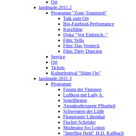
Ort
landmade.2011.2
Programm "Zone Traumzeit"
Talk zum Ort
Bio-Fastfood-Performance
Kurzfilme
Doku "Vor Einbruch.."
Film: Yella
Film: Das Versteck
Film: Dirty Dancing
Service
Ort
Tickets
Kulturfestival "Shine On"
landmade.2011.3
Programm
Forum der Visionen
Luftkost mit Lady A.
Segelfliegen
Atomkraftexperte Pflugbeil
Schwestern der Lüfte
Flugpionier Lilienthal
Fischer Schröder
Moderator Ivo Lotion
"Interflug Held" H.D. Kallbach