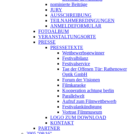
nominierte Beiträge
JURY
AUSSCHREIBUNG
TEILNAHMEBEDINGUNGEN
ANMELDEFORMULAR
FOTOALBUM
VERANSTALTUNGSORTE
PRESSE
PRESSETEXTE
Wettbewerbsgewinner
Festivalbilanz
Festivalservice
Tag der Offenen Tür: Rathenower
Optik GmbH
Forum der Visionen
Filmkaraoke
Kooperation achtung berlin
Parallelwelt
Aufruf zum Filmwettbewerb
Festivalankündigung
Vortrag Filmmuseum
LOGO ZUM DOWNLOAD
KONTAKT
PARTNER
2005 "08/16"