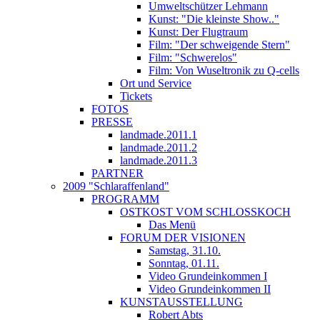
Umweltschützer Lehmann
Kunst: "Die kleinste Show.."
Kunst: Der Flugtraum
Film: "Der schweigende Stern"
Film: "Schwerelos"
Film: Von Wuseltronik zu Q-cells
Ort und Service
Tickets
FOTOS
PRESSE
landmade.2011.1
landmade.2011.2
landmade.2011.3
PARTNER
2009 "Schlaraffenland"
PROGRAMM
OSTKOST VOM SCHLOSSKOCH
Das Menü
FORUM DER VISIONEN
Samstag, 31.10.
Sonntag, 01.11.
Video Grundeinkommen I
Video Grundeinkommen II
KUNSTAUSSTELLUNG
Robert Abts