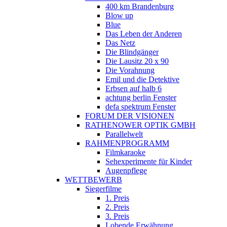
400 km Brandenburg
Blow up
Blue
Das Leben der Anderen
Das Netz
Die Blindgänger
Die Lausitz 20 x 90
Die Vorahnung
Emil und die Detektive
Erbsen auf halb 6
achtung berlin Fenster
defa spektrum Fenster
FORUM DER VISIONEN
RATHENOWER OPTIK GMBH
Parallelwelt
RAHMENPROGRAMM
Filmkaraoke
Sehexperimente für Kinder
Augenpflege
WETTBEWERB
Siegerfilme
1. Preis
2. Preis
3. Preis
Lobende Erwähnung