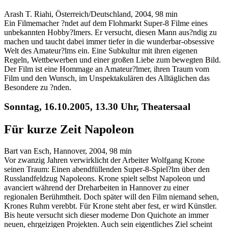
Arash T. Riahi, Österreich/Deutschland, 2004, 98 min
Ein Filmemacher ?ndet auf dem Flohmarkt Super-8 Filme eines
unbekannten Hobby?lmers. Er versucht, diesen Mann aus?ndig zu
machen und taucht dabei immer tiefer in die wunderbar-obsessive
Welt des Amateur?lms ein. Eine Subkultur mit ihren eigenen
Regeln, Wettbewerben und einer großen Liebe zum bewegten Bild.
Der Film ist eine Hommage an Amateur?lmer, ihren Traum vom
Film und den Wunsch, im Unspektakulären des Alltäglichen das
Besondere zu ?nden.
Sonntag, 16.10.2005, 13.30 Uhr, Theatersaal
Für kurze Zeit Napoleon
Bart van Esch, Hannover, 2004, 98 min
Vor zwanzig Jahren verwirklicht der Arbeiter Wolfgang Krone
seinen Traum: Einen abendfüllenden Super-8-Spiel?lm über den
Russlandfeldzug Napoleons. Krone spielt selbst Napoleon und
avanciert während der Dreharbeiten in Hannover zu einer
regionalen Berühmtheit. Doch später will den Film niemand sehen,
Krones Ruhm verebbt. Für Krone steht aber fest, er wird Künstler.
Bis heute versucht sich dieser moderne Don Quichote an immer
neuen, ehrgeizigen Projekten. Auch sein eigentliches Ziel scheint