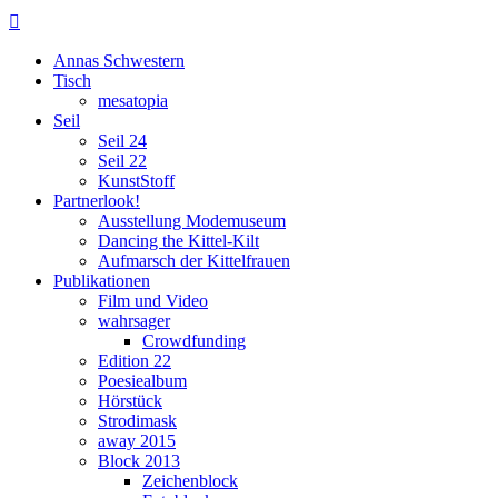

Annas Schwestern
Tisch
mesatopia
Seil
Seil 24
Seil 22
KunstStoff
Partnerlook!
Ausstellung Modemuseum
Dancing the Kittel-Kilt
Aufmarsch der Kittelfrauen
Publikationen
Film und Video
wahrsager
Crowdfunding
Edition 22
Poesiealbum
Hörstück
Strodimask
away 2015
Block 2013
Zeichenblock