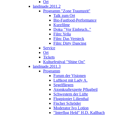
Ort
landmade.2011.2
Programm "Zone Traumzeit"
Talk zum Ort
Bio-Fastfood-Performance
Kurzfilme
Doku "Vor Einbruch.."
Film: Yella
Film: Das Versteck
Film: Dirty Dancing
Service
Ort
Tickets
Kulturfestival "Shine On"
landmade.2011.3
Programm
Forum der Visionen
Luftkost mit Lady A.
Segelfliegen
Atomkraftexperte Pflugbeil
Schwestern der Lüfte
Flugpionier Lilienthal
Fischer Schröder
Moderator Ivo Lotion
"Interflug Held" H.D. Kallbach