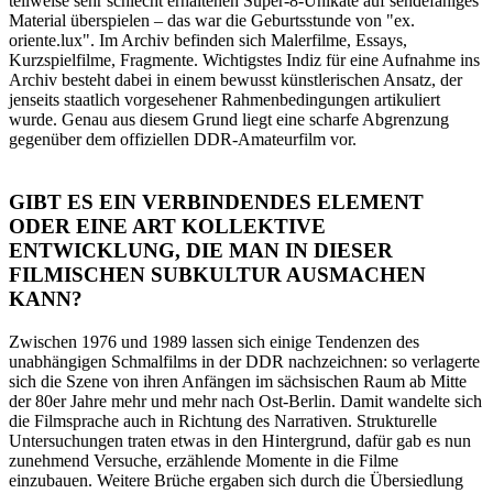
teilweise sehr schlecht erhaltenen Super-8-Unikate auf sendefähiges
Material überspielen – das war die Geburtsstunde von "ex.
oriente.lux". Im Archiv befinden sich Malerfilme, Essays,
Kurzspielfilme, Fragmente. Wichtigstes Indiz für eine Aufnahme ins
Archiv besteht dabei in einem bewusst künstlerischen Ansatz, der
jenseits staatlich vorgesehener Rahmenbedingungen artikuliert
wurde. Genau aus diesem Grund liegt eine scharfe Abgrenzung
gegenüber dem offiziellen DDR-Amateurfilm vor.
GIBT ES EIN VERBINDENDES ELEMENT
ODER EINE ART KOLLEKTIVE
ENTWICKLUNG, DIE MAN IN DIESER
FILMISCHEN SUBKULTUR AUSMACHEN
KANN?
Zwischen 1976 und 1989 lassen sich einige Tendenzen des
unabhängigen Schmalfilms in der DDR nachzeichnen: so verlagerte
sich die Szene von ihren Anfängen im sächsischen Raum ab Mitte
der 80er Jahre mehr und mehr nach Ost-Berlin. Damit wandelte sich
die Filmsprache auch in Richtung des Narrativen. Strukturelle
Untersuchungen traten etwas in den Hintergrund, dafür gab es nun
zunehmend Versuche, erzählende Momente in die Filme
einzubauen. Weitere Brüche ergaben sich durch die Übersiedlung