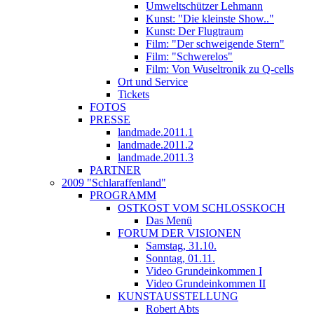
Umweltschützer Lehmann
Kunst: "Die kleinste Show.."
Kunst: Der Flugtraum
Film: "Der schweigende Stern"
Film: "Schwerelos"
Film: Von Wuseltronik zu Q-cells
Ort und Service
Tickets
FOTOS
PRESSE
landmade.2011.1
landmade.2011.2
landmade.2011.3
PARTNER
2009 "Schlaraffenland"
PROGRAMM
OSTKOST VOM SCHLOSSKOCH
Das Menü
FORUM DER VISIONEN
Samstag, 31.10.
Sonntag, 01.11.
Video Grundeinkommen I
Video Grundeinkommen II
KUNSTAUSSTELLUNG
Robert Abts