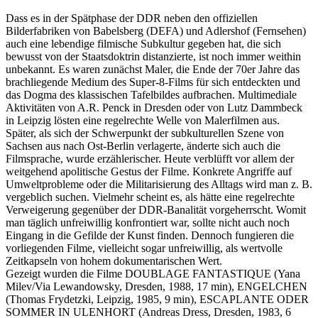
Dass es in der Spätphase der DDR neben den offiziellen
Bilderfabriken von Babelsberg (DEFA) und Adlershof (Fernsehen)
auch eine lebendige filmische Subkultur gegeben hat, die sich
bewusst von der Staatsdoktrin distanzierte, ist noch immer weithin
unbekannt. Es waren zunächst Maler, die Ende der 70er Jahre das
brachliegende Medium des Super-8-Films für sich entdeckten und
das Dogma des klassischen Tafelbildes aufbrachen. Multimediale
Aktivitäten von A.R. Penck in Dresden oder von Lutz Dammbeck
in Leipzig lösten eine regelrechte Welle von Malerfilmen aus.
Später, als sich der Schwerpunkt der subkulturellen Szene von
Sachsen aus nach Ost-Berlin verlagerte, änderte sich auch die
Filmsprache, wurde erzählerischer. Heute verblüfft vor allem der
weitgehend apolitische Gestus der Filme. Konkrete Angriffe auf
Umweltprobleme oder die Militarisierung des Alltags wird man z. B.
vergeblich suchen. Vielmehr scheint es, als hätte eine regelrechte
Verweigerung gegenüber der DDR-Banalität vorgeherrscht. Womit
man täglich unfreiwillig konfrontiert war, sollte nicht auch noch
Eingang in die Gefilde der Kunst finden. Dennoch fungieren die
vorliegenden Filme, vielleicht sogar unfreiwillig, als wertvolle
Zeitkapseln von hohem dokumentarischen Wert.
Gezeigt wurden die Filme DOUBLAGE FANTASTIQUE (Yana
Milev/Via Lewandowsky, Dresden, 1988, 17 min), ENGELCHEN
(Thomas Frydetzki, Leipzig, 1985, 9 min), ESCAPLANTE ODER
SOMMER IN ULENHORT (Andreas Dress, Dresden, 1983, 6