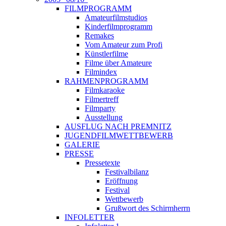
FILMPROGRAMM
Amateurfilmstudios
Kinderfilmprogramm
Remakes
Vom Amateur zum Profi
Künstlerfilme
Filme über Amateure
Filmindex
RAHMENPROGRAMM
Filmkaraoke
Filmertreff
Filmparty
Ausstellung
AUSFLUG NACH PREMNITZ
JUGENDFILMWETTBEWERB
GALERIE
PRESSE
Pressetexte
Festivalbilanz
Eröffnung
Festival
Wettbewerb
Grußwort des Schirmherrn
INFOLETTER