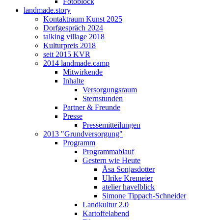
Fotoblock
landmade.story
Kontaktraum Kunst 2025
Dorfgespräch 2024
talking village 2018
Kulturpreis 2018
seit 2015 KVR
2014 landmade.camp
Mitwirkende
Inhalte
Versorgungsraum
Sternstunden
Partner & Freunde
Presse
Pressemitteilungen
2013 "Grundversorgung"
Programm
Programmablauf
Gestern wie Heute
Åsa Sonjasdotter
Ulrike Kremeier
atelier havelblick
Simone Tippach-Schneider
Landkultur 2.0
Kartoffelabend