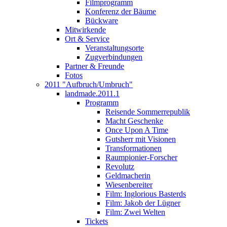
Filmprogramm
Konferenz der Bäume
Bückware
Mitwirkende
Ort & Service
Veranstaltungsorte
Zugverbindungen
Partner & Freunde
Fotos
2011 "Aufbruch/Umbruch"
landmade.2011.1
Programm
Reisende Sommerrepublik
Macht Geschenke
Once Upon A Time
Gutsherr mit Visionen
Transformationen
Raumpionier-Forscher
Revolutz
Geldmacherin
Wiesenbereiter
Film: Inglorious Basterds
Film: Jakob der Lügner
Film: Zwei Welten
Tickets