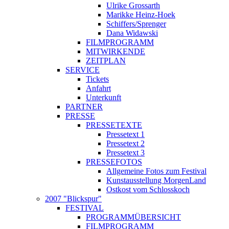
Ulrike Grossarth
Marikke Heinz-Hoek
Schiffers/Sprenger
Dana Widawski
FILMPROGRAMM
MITWIRKENDE
ZEITPLAN
SERVICE
Tickets
Anfahrt
Unterkunft
PARTNER
PRESSE
PRESSETEXTE
Pressetext 1
Pressetext 2
Pressetext 3
PRESSEFOTOS
Allgemeine Fotos zum Festival
Kunstausstellung MorgenLand
Ostkost vom Schlosskoch
2007 "Blickspur"
FESTIVAL
PROGRAMMÜBERSICHT
FILMPROGRAMM