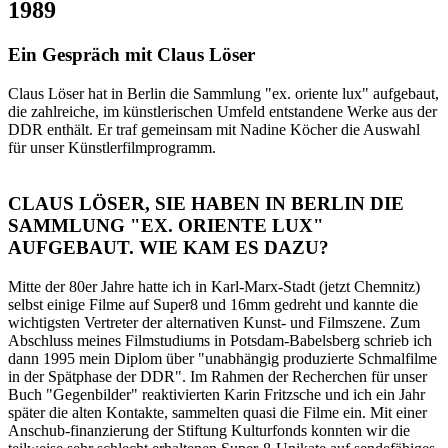
1989
Ein Gespräch mit Claus Löser
Claus Löser hat in Berlin die Sammlung "ex. oriente lux" aufgebaut,
die zahlreiche, im künstlerischen Umfeld entstandene Werke aus der
DDR enthält. Er traf gemeinsam mit Nadine Köcher die Auswahl
für unser Künstlerfilmprogramm.
CLAUS LÖSER, SIE HABEN IN BERLIN DIE
SAMMLUNG "EX. ORIENTE LUX"
AUFGEBAUT. WIE KAM ES DAZU?
Mitte der 80er Jahre hatte ich in Karl-Marx-Stadt (jetzt Chemnitz)
selbst einige Filme auf Super8 und 16mm gedreht und kannte die
wichtigsten Vertreter der alternativen Kunst- und Filmszene. Zum
Abschluss meines Filmstudiums in Potsdam-Babelsberg schrieb ich
dann 1995 mein Diplom über "unabhängig produzierte Schmalfilme
in der Spätphase der DDR". Im Rahmen der Recherchen für unser
Buch "Gegenbilder" reaktivierten Karin Fritzsche und ich ein Jahr
später die alten Kontakte, sammelten quasi die Filme ein. Mit einer
Anschub-finanzierung der Stiftung Kulturfonds konnten wir die