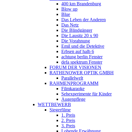
400 km Brandenburg
Blow up
Blue
Das Leben der Anderen
Das Netz
Die Blindgänger
Die Lausitz 20 x 90
Die Vorahnung
Emil und die Detektive
Erbsen auf halb 6
achtung berlin Fenster
defa spektrum Fenster
FORUM DER VISIONEN
RATHENOWER OPTIK GMBH
Parallelwelt
RAHMENPROGRAMM
Filmkaraoke
Sehexperimente für Kinder
Augenpflege
WETTBEWERB
Siegerfilme
1. Preis
2. Preis
3. Preis
Lobende Erwähnung