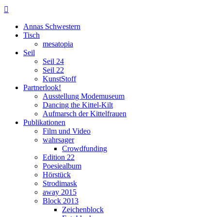

Annas Schwestern
Tisch
mesatopia
Seil
Seil 24
Seil 22
KunstStoff
Partnerlook!
Ausstellung Modemuseum
Dancing the Kittel-Kilt
Aufmarsch der Kittelfrauen
Publikationen
Film und Video
wahrsager
Crowdfunding
Edition 22
Poesiealbum
Hörstück
Strodimask
away 2015
Block 2013
Zeichenblock