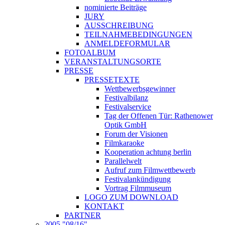
nominierte Beiträge
JURY
AUSSCHREIBUNG
TEILNAHMEBEDINGUNGEN
ANMELDEFORMULAR
FOTOALBUM
VERANSTALTUNGSORTE
PRESSE
PRESSETEXTE
Wettbewerbsgewinner
Festivalbilanz
Festivalservice
Tag der Offenen Tür: Rathenower
Optik GmbH
Forum der Visionen
Filmkaraoke
Kooperation achtung berlin
Parallelwelt
Aufruf zum Filmwettbewerb
Festivalankündigung
Vortrag Filmmuseum
LOGO ZUM DOWNLOAD
KONTAKT
PARTNER
2005 "08/16"