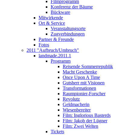
Filmprogramm
Konferenz der Bäume
Bückware
Mitwirkende
Ort & Service
Veranstaltungsorte
Zugverbindungen
Partner & Freunde
Fotos
2011 "Aufbruch/Umbruch"
landmade.2011.1
Programm
Reisende Sommerrepublik
Macht Geschenke
Once Upon A Time
Gutsherr mit Visionen
Transformationen
Raumpionier-Forscher
Revolutz
Geldmacherin
Wiesenbereiter
Film: Inglorious Basterds
Film: Jakob der Lügner
Film: Zwei Welten
Tickets