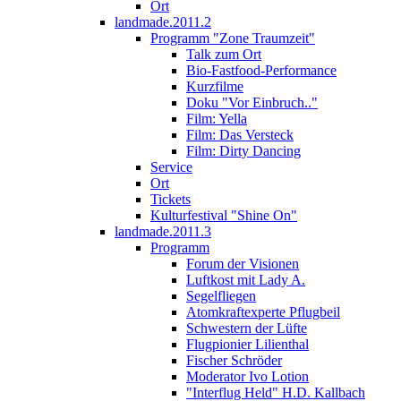
Ort
landmade.2011.2
Programm "Zone Traumzeit"
Talk zum Ort
Bio-Fastfood-Performance
Kurzfilme
Doku "Vor Einbruch.."
Film: Yella
Film: Das Versteck
Film: Dirty Dancing
Service
Ort
Tickets
Kulturfestival "Shine On"
landmade.2011.3
Programm
Forum der Visionen
Luftkost mit Lady A.
Segelfliegen
Atomkraftexperte Pflugbeil
Schwestern der Lüfte
Flugpionier Lilienthal
Fischer Schröder
Moderator Ivo Lotion
"Interflug Held" H.D. Kallbach