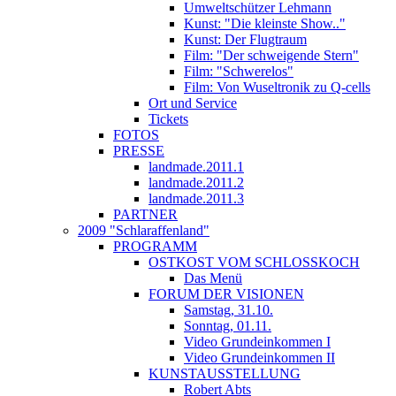
Umweltschützer Lehmann
Kunst: "Die kleinste Show.."
Kunst: Der Flugtraum
Film: "Der schweigende Stern"
Film: "Schwerelos"
Film: Von Wuseltronik zu Q-cells
Ort und Service
Tickets
FOTOS
PRESSE
landmade.2011.1
landmade.2011.2
landmade.2011.3
PARTNER
2009 "Schlaraffenland"
PROGRAMM
OSTKOST VOM SCHLOSSKOCH
Das Menü
FORUM DER VISIONEN
Samstag, 31.10.
Sonntag, 01.11.
Video Grundeinkommen I
Video Grundeinkommen II
KUNSTAUSSTELLUNG
Robert Abts