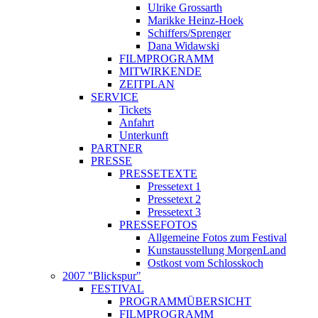
Ulrike Grossarth
Marikke Heinz-Hoek
Schiffers/Sprenger
Dana Widawski
FILMPROGRAMM
MITWIRKENDE
ZEITPLAN
SERVICE
Tickets
Anfahrt
Unterkunft
PARTNER
PRESSE
PRESSETEXTE
Pressetext 1
Pressetext 2
Pressetext 3
PRESSEFOTOS
Allgemeine Fotos zum Festival
Kunstausstellung MorgenLand
Ostkost vom Schlosskoch
2007 "Blickspur"
FESTIVAL
PROGRAMMÜBERSICHT
FILMPROGRAMM