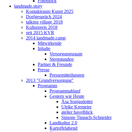
Fotoblock
landmade.story
Kontaktraum Kunst 2025
Dorfgespräch 2024
talking village 2018
Kulturpreis 2018
seit 2015 KVR
2014 landmade.camp
Mitwirkende
Inhalte
Versorgungsraum
Sternstunden
Partner & Freunde
Presse
Pressemitteilungen
2013 "Grundversorgung"
Programm
Programmablauf
Gestern wie Heute
Åsa Sonjasdotter
Ulrike Kremeier
atelier havelblick
Simone Tippach-Schneider
Landkultur 2.0
Kartoffelabend