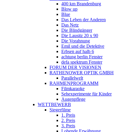
400 km Brandenburg
Blow up
Blue
Das Leben der Anderen
Das Netz
Die Blindgänger
Die Lausitz 20 x 90
Die Vorahnung
Emil und die Detektive
Erbsen auf halb 6
achtung berlin Fenster
defa spektrum Fenster
FORUM DER VISIONEN
RATHENOWER OPTIK GMBH
Parallelwelt
RAHMENPROGRAMM
Filmkaraoke
Sehexperimente für Kinder
Augenpflege
WETTBEWERB
Siegerfilme
1. Preis
2. Preis
3. Preis
Lobende Erwähnung