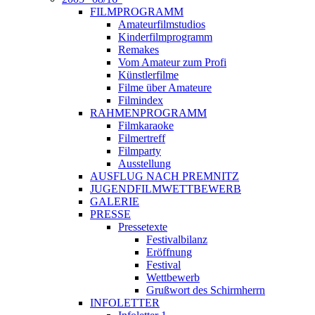
FILMPROGRAMM
Amateurfilmstudios
Kinderfilmprogramm
Remakes
Vom Amateur zum Profi
Künstlerfilme
Filme über Amateure
Filmindex
RAHMENPROGRAMM
Filmkaraoke
Filmertreff
Filmparty
Ausstellung
AUSFLUG NACH PREMNITZ
JUGENDFILMWETTBEWERB
GALERIE
PRESSE
Pressetexte
Festivalbilanz
Eröffnung
Festival
Wettbewerb
Grußwort des Schirmherrn
INFOLETTER