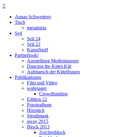

Annas Schwestern
Tisch
mesatopia
Seil
Seil 24
Seil 22
KunstStoff
Partnerlook!
Ausstellung Modemuseum
Dancing the Kittel-Kilt
Aufmarsch der Kittelfrauen
Publikationen
Film und Video
wahrsager
Crowdfunding
Edition 22
Poesiealbum
Hörstück
Strodimask
away 2015
Block 2013
Zeichenblock