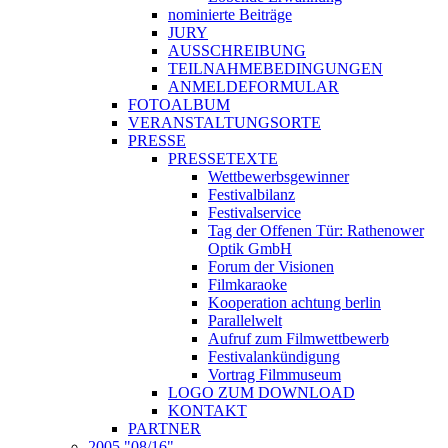
nominierte Beiträge
JURY
AUSSCHREIBUNG
TEILNAHMEBEDINGUNGEN
ANMELDEFORMULAR
FOTOALBUM
VERANSTALTUNGSORTE
PRESSE
PRESSETEXTE
Wettbewerbsgewinner
Festivalbilanz
Festivalservice
Tag der Offenen Tür: Rathenower
Optik GmbH
Forum der Visionen
Filmkaraoke
Kooperation achtung berlin
Parallelwelt
Aufruf zum Filmwettbewerb
Festivalankündigung
Vortrag Filmmuseum
LOGO ZUM DOWNLOAD
KONTAKT
PARTNER
2005 "08/16"