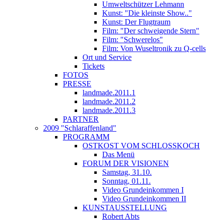
Umweltschützer Lehmann
Kunst: "Die kleinste Show.."
Kunst: Der Flugtraum
Film: "Der schweigende Stern"
Film: "Schwerelos"
Film: Von Wuseltronik zu Q-cells
Ort und Service
Tickets
FOTOS
PRESSE
landmade.2011.1
landmade.2011.2
landmade.2011.3
PARTNER
2009 "Schlaraffenland"
PROGRAMM
OSTKOST VOM SCHLOSSKOCH
Das Menü
FORUM DER VISIONEN
Samstag, 31.10.
Sonntag, 01.11.
Video Grundeinkommen I
Video Grundeinkommen II
KUNSTAUSSTELLUNG
Robert Abts