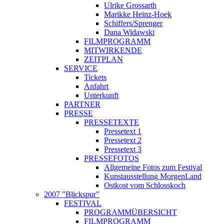
Ulrike Grossarth
Marikke Heinz-Hoek
Schiffers/Sprenger
Dana Widawski
FILMPROGRAMM
MITWIRKENDE
ZEITPLAN
SERVICE
Tickets
Anfahrt
Unterkunft
PARTNER
PRESSE
PRESSETEXTE
Pressetext 1
Pressetext 2
Pressetext 3
PRESSEFOTOS
Allgemeine Fotos zum Festival
Kunstausstellung MorgenLand
Ostkost vom Schlosskoch
2007 "Blickspur"
FESTIVAL
PROGRAMMÜBERSICHT
FILMPROGRAMM