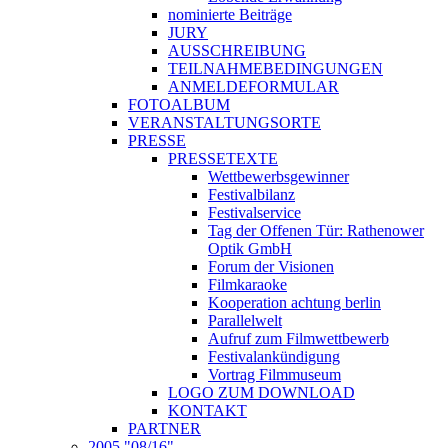
nominierte Beiträge
JURY
AUSSCHREIBUNG
TEILNAHMEBEDINGUNGEN
ANMELDEFORMULAR
FOTOALBUM
VERANSTALTUNGSORTE
PRESSE
PRESSETEXTE
Wettbewerbsgewinner
Festivalbilanz
Festivalservice
Tag der Offenen Tür: Rathenower
Optik GmbH
Forum der Visionen
Filmkaraoke
Kooperation achtung berlin
Parallelwelt
Aufruf zum Filmwettbewerb
Festivalankündigung
Vortrag Filmmuseum
LOGO ZUM DOWNLOAD
KONTAKT
PARTNER
2005 "08/16"