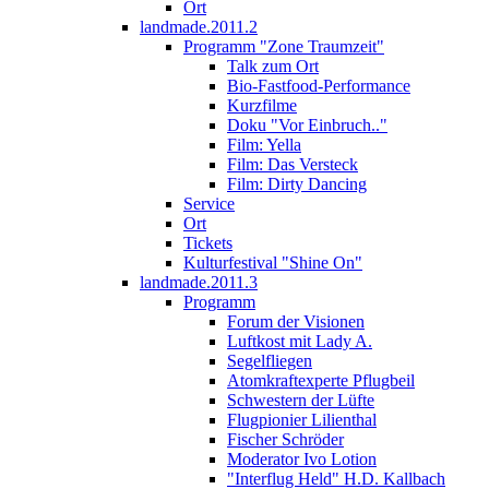
Ort
landmade.2011.2
Programm "Zone Traumzeit"
Talk zum Ort
Bio-Fastfood-Performance
Kurzfilme
Doku "Vor Einbruch.."
Film: Yella
Film: Das Versteck
Film: Dirty Dancing
Service
Ort
Tickets
Kulturfestival "Shine On"
landmade.2011.3
Programm
Forum der Visionen
Luftkost mit Lady A.
Segelfliegen
Atomkraftexperte Pflugbeil
Schwestern der Lüfte
Flugpionier Lilienthal
Fischer Schröder
Moderator Ivo Lotion
"Interflug Held" H.D. Kallbach