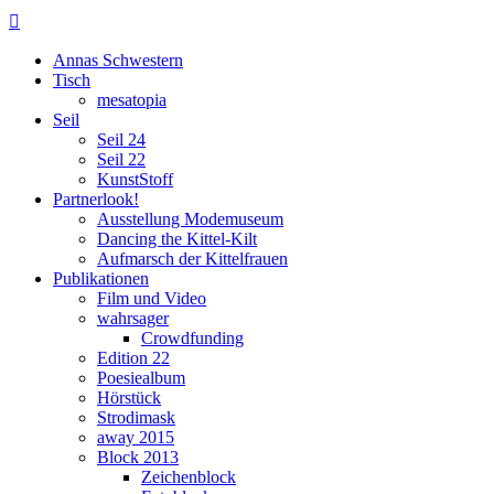

Annas Schwestern
Tisch
mesatopia
Seil
Seil 24
Seil 22
KunstStoff
Partnerlook!
Ausstellung Modemuseum
Dancing the Kittel-Kilt
Aufmarsch der Kittelfrauen
Publikationen
Film und Video
wahrsager
Crowdfunding
Edition 22
Poesiealbum
Hörstück
Strodimask
away 2015
Block 2013
Zeichenblock