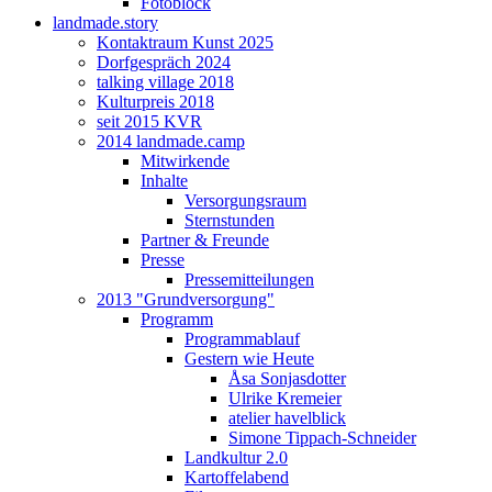
Fotoblock
landmade.story
Kontaktraum Kunst 2025
Dorfgespräch 2024
talking village 2018
Kulturpreis 2018
seit 2015 KVR
2014 landmade.camp
Mitwirkende
Inhalte
Versorgungsraum
Sternstunden
Partner & Freunde
Presse
Pressemitteilungen
2013 "Grundversorgung"
Programm
Programmablauf
Gestern wie Heute
Åsa Sonjasdotter
Ulrike Kremeier
atelier havelblick
Simone Tippach-Schneider
Landkultur 2.0
Kartoffelabend