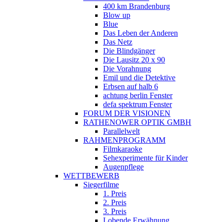
400 km Brandenburg
Blow up
Blue
Das Leben der Anderen
Das Netz
Die Blindgänger
Die Lausitz 20 x 90
Die Vorahnung
Emil und die Detektive
Erbsen auf halb 6
achtung berlin Fenster
defa spektrum Fenster
FORUM DER VISIONEN
RATHENOWER OPTIK GMBH
Parallelwelt
RAHMENPROGRAMM
Filmkaraoke
Sehexperimente für Kinder
Augenpflege
WETTBEWERB
Siegerfilme
1. Preis
2. Preis
3. Preis
Lobende Erwähnung