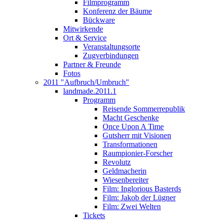
Filmprogramm
Konferenz der Bäume
Bückware
Mitwirkende
Ort & Service
Veranstaltungsorte
Zugverbindungen
Partner & Freunde
Fotos
2011 "Aufbruch/Umbruch"
landmade.2011.1
Programm
Reisende Sommerrepublik
Macht Geschenke
Once Upon A Time
Gutsherr mit Visionen
Transformationen
Raumpionier-Forscher
Revolutz
Geldmacherin
Wiesenbereiter
Film: Inglorious Basterds
Film: Jakob der Lügner
Film: Zwei Welten
Tickets