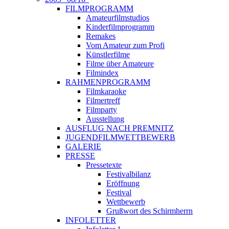
FILMPROGRAMM
Amateurfilmstudios
Kinderfilmprogramm
Remakes
Vom Amateur zum Profi
Künstlerfilme
Filme über Amateure
Filmindex
RAHMENPROGRAMM
Filmkaraoke
Filmertreff
Filmparty
Ausstellung
AUSFLUG NACH PREMNITZ
JUGENDFILMWETTBEWERB
GALERIE
PRESSE
Pressetexte
Festivalbilanz
Eröffnung
Festival
Wettbewerb
Grußwort des Schirmherrn
INFOLETTER