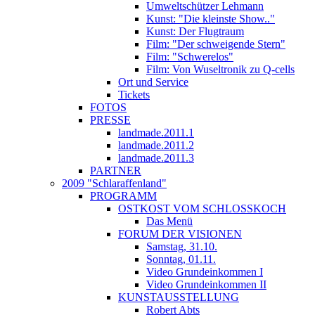
Umweltschützer Lehmann
Kunst: "Die kleinste Show.."
Kunst: Der Flugtraum
Film: "Der schweigende Stern"
Film: "Schwerelos"
Film: Von Wuseltronik zu Q-cells
Ort und Service
Tickets
FOTOS
PRESSE
landmade.2011.1
landmade.2011.2
landmade.2011.3
PARTNER
2009 "Schlaraffenland"
PROGRAMM
OSTKOST VOM SCHLOSSKOCH
Das Menü
FORUM DER VISIONEN
Samstag, 31.10.
Sonntag, 01.11.
Video Grundeinkommen I
Video Grundeinkommen II
KUNSTAUSSTELLUNG
Robert Abts