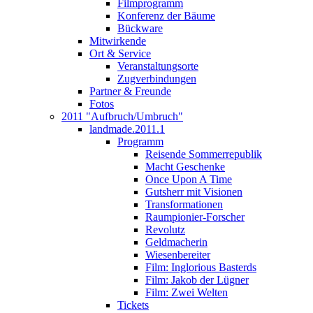
Filmprogramm
Konferenz der Bäume
Bückware
Mitwirkende
Ort & Service
Veranstaltungsorte
Zugverbindungen
Partner & Freunde
Fotos
2011 "Aufbruch/Umbruch"
landmade.2011.1
Programm
Reisende Sommerrepublik
Macht Geschenke
Once Upon A Time
Gutsherr mit Visionen
Transformationen
Raumpionier-Forscher
Revolutz
Geldmacherin
Wiesenbereiter
Film: Inglorious Basterds
Film: Jakob der Lügner
Film: Zwei Welten
Tickets