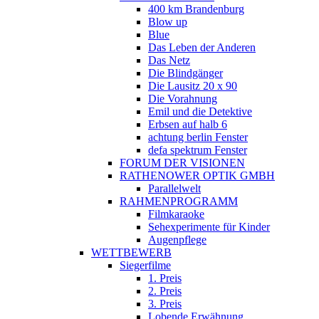
400 km Brandenburg
Blow up
Blue
Das Leben der Anderen
Das Netz
Die Blindgänger
Die Lausitz 20 x 90
Die Vorahnung
Emil und die Detektive
Erbsen auf halb 6
achtung berlin Fenster
defa spektrum Fenster
FORUM DER VISIONEN
RATHENOWER OPTIK GMBH
Parallelwelt
RAHMENPROGRAMM
Filmkaraoke
Sehexperimente für Kinder
Augenpflege
WETTBEWERB
Siegerfilme
1. Preis
2. Preis
3. Preis
Lobende Erwähnung