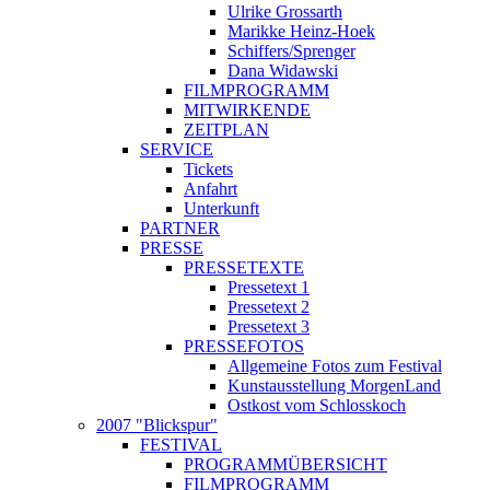
Ulrike Grossarth
Marikke Heinz-Hoek
Schiffers/Sprenger
Dana Widawski
FILMPROGRAMM
MITWIRKENDE
ZEITPLAN
SERVICE
Tickets
Anfahrt
Unterkunft
PARTNER
PRESSE
PRESSETEXTE
Pressetext 1
Pressetext 2
Pressetext 3
PRESSEFOTOS
Allgemeine Fotos zum Festival
Kunstausstellung MorgenLand
Ostkost vom Schlosskoch
2007 "Blickspur"
FESTIVAL
PROGRAMMÜBERSICHT
FILMPROGRAMM