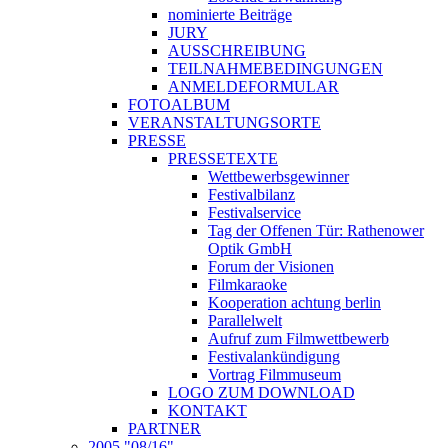
nominierte Beiträge
JURY
AUSSCHREIBUNG
TEILNAHMEBEDINGUNGEN
ANMELDEFORMULAR
FOTOALBUM
VERANSTALTUNGSORTE
PRESSE
PRESSETEXTE
Wettbewerbsgewinner
Festivalbilanz
Festivalservice
Tag der Offenen Tür: Rathenower
Optik GmbH
Forum der Visionen
Filmkaraoke
Kooperation achtung berlin
Parallelwelt
Aufruf zum Filmwettbewerb
Festivalankündigung
Vortrag Filmmuseum
LOGO ZUM DOWNLOAD
KONTAKT
PARTNER
2005 "08/16"