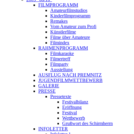
FILMPROGRAMM
Amateurfilmstudios
Kinderfilmprogramm
Remakes
Vom Amateur zum Profi
Künstlerfilme
Filme über Amateure
Filmindex
RAHMENPROGRAMM
Filmkaraoke
Filmertreff
Filmparty
Ausstellung
AUSFLUG NACH PREMNITZ
JUGENDFILMWETTBEWERB
GALERIE
PRESSE
Pressetexte
Festivalbilanz
Eröffnung
Festival
Wettbewerb
Grußwort des Schirmherrn
INFOLETTER