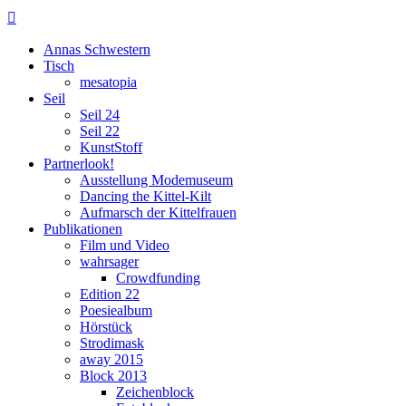

Annas Schwestern
Tisch
mesatopia
Seil
Seil 24
Seil 22
KunstStoff
Partnerlook!
Ausstellung Modemuseum
Dancing the Kittel-Kilt
Aufmarsch der Kittelfrauen
Publikationen
Film und Video
wahrsager
Crowdfunding
Edition 22
Poesiealbum
Hörstück
Strodimask
away 2015
Block 2013
Zeichenblock