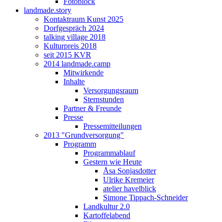
Fotoblock
landmade.story
Kontaktraum Kunst 2025
Dorfgespräch 2024
talking village 2018
Kulturpreis 2018
seit 2015 KVR
2014 landmade.camp
Mitwirkende
Inhalte
Versorgungsraum
Sternstunden
Partner & Freunde
Presse
Pressemitteilungen
2013 "Grundversorgung"
Programm
Programmablauf
Gestern wie Heute
Åsa Sonjasdotter
Ulrike Kremeier
atelier havelblick
Simone Tippach-Schneider
Landkultur 2.0
Kartoffelabend