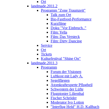
Ort
landmade.2011.2
Programm "Zone Traumzeit"
Talk zum Ort
Bio-Fastfood-Performance
Kurzfilme
Doku "Vor Einbruch.."
Film: Yella
Film: Das Versteck
Film: Dirty Dancing
Service
Ort
Tickets
Kulturfestival "Shine On"
landmade.2011.3
Programm
Forum der Visionen
Luftkost mit Lady A.
Segelfliegen
Atomkraftexperte Pflugbeil
Schwestern der Lüfte
Flugpionier Lilienthal
Fischer Schröder
Moderator Ivo Lotion
"Interflug Held" H.D. Kallbach