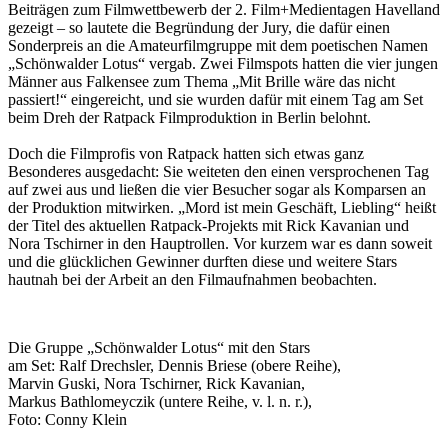
Beiträgen zum Filmwettbewerb der 2. Film+Medientagen Havelland
gezeigt – so lautete die Begründung der Jury, die dafür einen
Sonderpreis an die Amateurfilmgruppe mit dem poetischen Namen
„Schönwalder Lotus“ vergab. Zwei Filmspots hatten die vier jungen
Männer aus Falkensee zum Thema „Mit Brille wäre das nicht
passiert!“ eingereicht, und sie wurden dafür mit einem Tag am Set
beim Dreh der Ratpack Filmproduktion in Berlin belohnt.
Doch die Filmprofis von Ratpack hatten sich etwas ganz
Besonderes ausgedacht: Sie weiteten den einen versprochenen Tag
auf zwei aus und ließen die vier Besucher sogar als Komparsen an
der Produktion mitwirken. „Mord ist mein Geschäft, Liebling“ heißt
der Titel des aktuellen Ratpack-Projekts mit Rick Kavanian und
Nora Tschirner in den Hauptrollen. Vor kurzem war es dann soweit
und die glücklichen Gewinner durften diese und weitere Stars
hautnah bei der Arbeit an den Filmaufnahmen beobachten.
Die Gruppe „Schönwalder Lotus“ mit den Stars
am Set: Ralf Drechsler, Dennis Briese (obere Reihe),
Marvin Guski, Nora Tschirner, Rick Kavanian,
Markus Bathlomeyczik (untere Reihe, v. l. n. r.),
Foto: Conny Klein