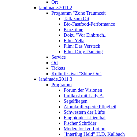
Ort
landmade.2011.2
Programm "Zone Traumzeit"
Talk zum Ort
Bio-Fastfood-Performance
Kurzfilme
Doku "Vor Einbruch.."
Film: Yella
Film: Das Versteck
Film: Dirty Dancing
Service
Ort
Tickets
Kulturfestival "Shine On"
landmade.2011.3
Programm
Forum der Visionen
Luftkost mit Lady A.
Segelfliegen
Atomkraftexperte Pflugbeil
Schwestern der Lüfte
Flugpionier Lilienthal
Fischer Schröder
Moderator Ivo Lotion
"Interflug Held" H.D. Kallbach