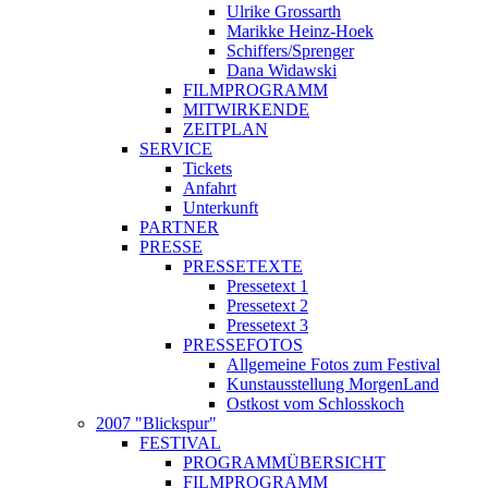
Ulrike Grossarth
Marikke Heinz-Hoek
Schiffers/Sprenger
Dana Widawski
FILMPROGRAMM
MITWIRKENDE
ZEITPLAN
SERVICE
Tickets
Anfahrt
Unterkunft
PARTNER
PRESSE
PRESSETEXTE
Pressetext 1
Pressetext 2
Pressetext 3
PRESSEFOTOS
Allgemeine Fotos zum Festival
Kunstausstellung MorgenLand
Ostkost vom Schlosskoch
2007 "Blickspur"
FESTIVAL
PROGRAMMÜBERSICHT
FILMPROGRAMM