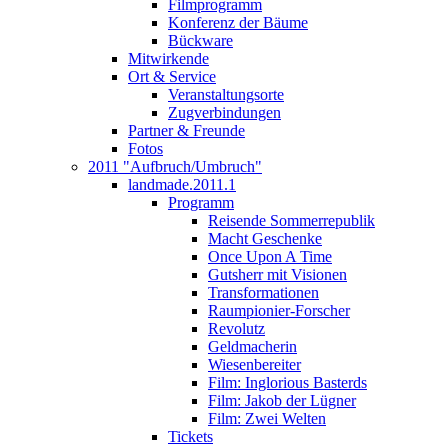
Filmprogramm
Konferenz der Bäume
Bückware
Mitwirkende
Ort & Service
Veranstaltungsorte
Zugverbindungen
Partner & Freunde
Fotos
2011 "Aufbruch/Umbruch"
landmade.2011.1
Programm
Reisende Sommerrepublik
Macht Geschenke
Once Upon A Time
Gutsherr mit Visionen
Transformationen
Raumpionier-Forscher
Revolutz
Geldmacherin
Wiesenbereiter
Film: Inglorious Basterds
Film: Jakob der Lügner
Film: Zwei Welten
Tickets