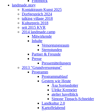
Fotoblock
landmade.story
Kontaktraum Kunst 2025
Dorfgespräch 2024
talking village 2018
Kulturpreis 2018
seit 2015 KVR
2014 landmade.camp
Mitwirkende
Inhalte
Versorgungsraum
Sternstunden
Partner & Freunde
Presse
Pressemitteilungen
2013 "Grundversorgung"
Programm
Programmablauf
Gestern wie Heute
Åsa Sonjasdotter
Ulrike Kremeier
atelier havelblick
Simone Tippach-Schneider
Landkultur 2.0
Kartoffelabend