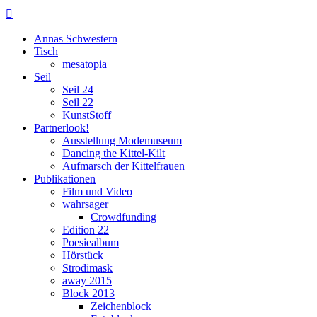

Annas Schwestern
Tisch
mesatopia
Seil
Seil 24
Seil 22
KunstStoff
Partnerlook!
Ausstellung Modemuseum
Dancing the Kittel-Kilt
Aufmarsch der Kittelfrauen
Publikationen
Film und Video
wahrsager
Crowdfunding
Edition 22
Poesiealbum
Hörstück
Strodimask
away 2015
Block 2013
Zeichenblock