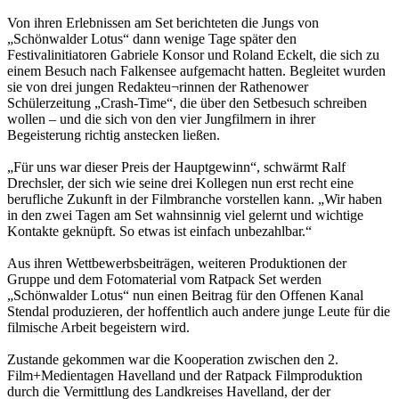
Von ihren Erlebnissen am Set berichteten die Jungs von
„Schönwalder Lotus“ dann wenige Tage später den
Festivalinitiatoren Gabriele Konsor und Roland Eckelt, die sich zu
einem Besuch nach Falkensee aufgemacht hatten. Begleitet wurden
sie von drei jungen Redakteu¬rinnen der Rathenower
Schülerzeitung „Crash-Time“, die über den Setbesuch schreiben
wollen – und die sich von den vier Jungfilmern in ihrer
Begeisterung richtig anstecken ließen.
„Für uns war dieser Preis der Hauptgewinn“, schwärmt Ralf
Drechsler, der sich wie seine drei Kollegen nun erst recht eine
berufliche Zukunft in der Filmbranche vorstellen kann. „Wir haben
in den zwei Tagen am Set wahnsinnig viel gelernt und wichtige
Kontakte geknüpft. So etwas ist einfach unbezahlbar.“
Aus ihren Wettbewerbsbeiträgen, weiteren Produktionen der
Gruppe und dem Fotomaterial vom Ratpack Set werden
„Schönwalder Lotus“ nun einen Beitrag für den Offenen Kanal
Stendal produzieren, der hoffentlich auch andere junge Leute für die
filmische Arbeit begeistern wird.
Zustande gekommen war die Kooperation zwischen den 2.
Film+Medientagen Havelland und der Ratpack Filmproduktion
durch die Vermittlung des Landkreises Havelland, der der