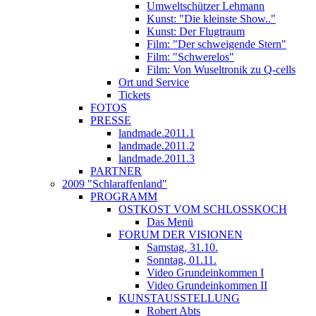
Umweltschützer Lehmann
Kunst: "Die kleinste Show.."
Kunst: Der Flugtraum
Film: "Der schweigende Stern"
Film: "Schwerelos"
Film: Von Wuseltronik zu Q-cells
Ort und Service
Tickets
FOTOS
PRESSE
landmade.2011.1
landmade.2011.2
landmade.2011.3
PARTNER
2009 "Schlaraffenland"
PROGRAMM
OSTKOST VOM SCHLOSSKOCH
Das Menü
FORUM DER VISIONEN
Samstag, 31.10.
Sonntag, 01.11.
Video Grundeinkommen I
Video Grundeinkommen II
KUNSTAUSSTELLUNG
Robert Abts