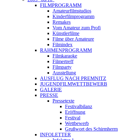
FILMPROGRAMM
Amateurfilmstudios
Kinderfilmprogramm
Remakes
Vom Amateur zum Profi
Künstlerfilme
Filme über Amateure
Filmindex
RAHMENPROGRAMM
Filmkaraoke
Filmertreff
Filmparty
Ausstellung
AUSFLUG NACH PREMNITZ
JUGENDFILMWETTBEWERB
GALERIE
PRESSE
Pressetexte
Festivalbilanz
Eröffnung
Festival
Wettbewerb
Grußwort des Schirmherrn
INFOLETTER