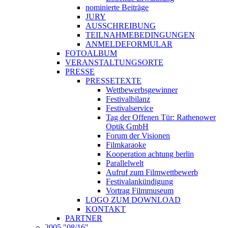
nominierte Beiträge
JURY
AUSSCHREIBUNG
TEILNAHMEBEDINGUNGEN
ANMELDEFORMULAR
FOTOALBUM
VERANSTALTUNGSORTE
PRESSE
PRESSETEXTE
Wettbewerbsgewinner
Festivalbilanz
Festivalservice
Tag der Offenen Tür: Rathenower
Optik GmbH
Forum der Visionen
Filmkaraoke
Kooperation achtung berlin
Parallelwelt
Aufruf zum Filmwettbewerb
Festivalankündigung
Vortrag Filmmuseum
LOGO ZUM DOWNLOAD
KONTAKT
PARTNER
2005 "08/16"