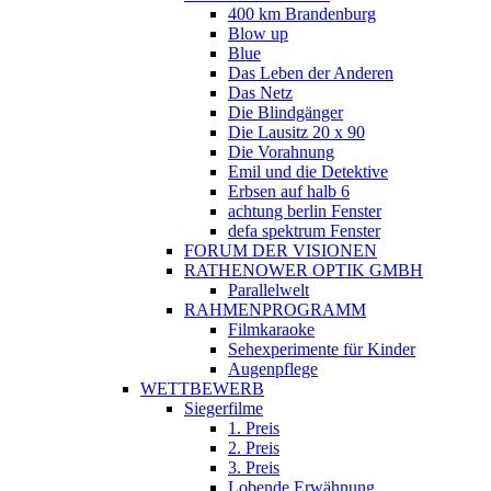
400 km Brandenburg
Blow up
Blue
Das Leben der Anderen
Das Netz
Die Blindgänger
Die Lausitz 20 x 90
Die Vorahnung
Emil und die Detektive
Erbsen auf halb 6
achtung berlin Fenster
defa spektrum Fenster
FORUM DER VISIONEN
RATHENOWER OPTIK GMBH
Parallelwelt
RAHMENPROGRAMM
Filmkaraoke
Sehexperimente für Kinder
Augenpflege
WETTBEWERB
Siegerfilme
1. Preis
2. Preis
3. Preis
Lobende Erwähnung