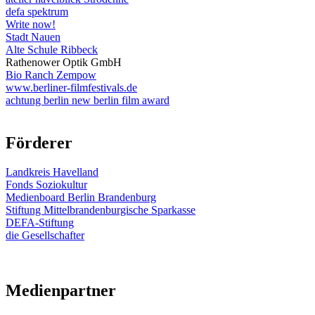
defa spektrum
Write now!
Stadt Nauen
Alte Schule Ribbeck
Rathenower Optik GmbH
Bio Ranch Zempow
www.berliner-filmfestivals.de
achtung berlin new berlin film award
Förderer
Landkreis Havelland
Fonds Soziokultur
Medienboard Berlin Brandenburg
Stiftung Mittelbrandenburgische Sparkasse
DEFA-Stiftung
die Gesellschafter
Medienpartner