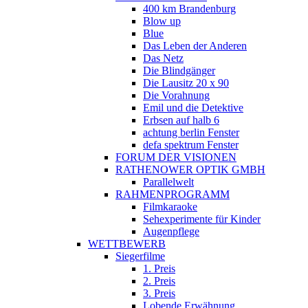
400 km Brandenburg
Blow up
Blue
Das Leben der Anderen
Das Netz
Die Blindgänger
Die Lausitz 20 x 90
Die Vorahnung
Emil und die Detektive
Erbsen auf halb 6
achtung berlin Fenster
defa spektrum Fenster
FORUM DER VISIONEN
RATHENOWER OPTIK GMBH
Parallelwelt
RAHMENPROGRAMM
Filmkaraoke
Sehexperimente für Kinder
Augenpflege
WETTBEWERB
Siegerfilme
1. Preis
2. Preis
3. Preis
Lobende Erwähnung