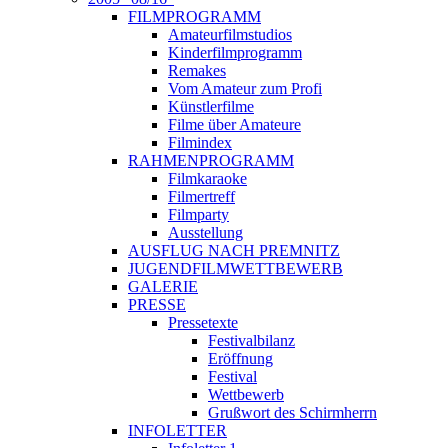
FILMPROGRAMM
Amateurfilmstudios
Kinderfilmprogramm
Remakes
Vom Amateur zum Profi
Künstlerfilme
Filme über Amateure
Filmindex
RAHMENPROGRAMM
Filmkaraoke
Filmertreff
Filmparty
Ausstellung
AUSFLUG NACH PREMNITZ
JUGENDFILMWETTBEWERB
GALERIE
PRESSE
Pressetexte
Festivalbilanz
Eröffnung
Festival
Wettbewerb
Grußwort des Schirmherrn
INFOLETTER