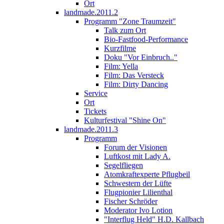
Ort
landmade.2011.2
Programm "Zone Traumzeit"
Talk zum Ort
Bio-Fastfood-Performance
Kurzfilme
Doku "Vor Einbruch.."
Film: Yella
Film: Das Versteck
Film: Dirty Dancing
Service
Ort
Tickets
Kulturfestival "Shine On"
landmade.2011.3
Programm
Forum der Visionen
Luftkost mit Lady A.
Segelfliegen
Atomkraftexperte Pflugbeil
Schwestern der Lüfte
Flugpionier Lilienthal
Fischer Schröder
Moderator Ivo Lotion
"Interflug Held" H.D. Kallbach