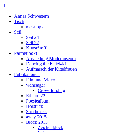

Annas Schwestern
Tisch
mesatopia
Seil
Seil 24
Seil 22
KunstStoff
Partnerlook!
Ausstellung Modemuseum
Dancing the Kittel-Kilt
Aufmarsch der Kittelfrauen
Publikationen
Film und Video
wahrsager
Crowdfunding
Edition 22
Poesiealbum
Hörstück
Strodimask
away 2015
Block 2013
Zeichenblock