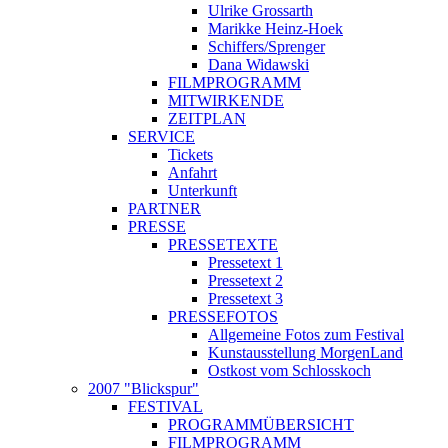
Ulrike Grossarth
Marikke Heinz-Hoek
Schiffers/Sprenger
Dana Widawski
FILMPROGRAMM
MITWIRKENDE
ZEITPLAN
SERVICE
Tickets
Anfahrt
Unterkunft
PARTNER
PRESSE
PRESSETEXTE
Pressetext 1
Pressetext 2
Pressetext 3
PRESSEFOTOS
Allgemeine Fotos zum Festival
Kunstausstellung MorgenLand
Ostkost vom Schlosskoch
2007 "Blickspur"
FESTIVAL
PROGRAMMÜBERSICHT
FILMPROGRAMM