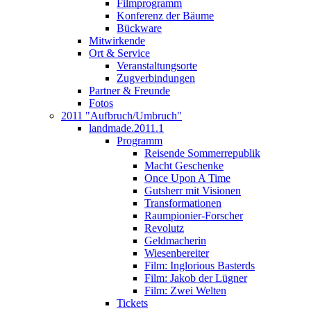
Filmprogramm
Konferenz der Bäume
Bückware
Mitwirkende
Ort & Service
Veranstaltungsorte
Zugverbindungen
Partner & Freunde
Fotos
2011 "Aufbruch/Umbruch"
landmade.2011.1
Programm
Reisende Sommerrepublik
Macht Geschenke
Once Upon A Time
Gutsherr mit Visionen
Transformationen
Raumpionier-Forscher
Revolutz
Geldmacherin
Wiesenbereiter
Film: Inglorious Basterds
Film: Jakob der Lügner
Film: Zwei Welten
Tickets