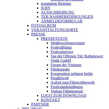
nominierte Beiträge
JURY
AUSSCHREIBUNG
TEILNAHMEBEDINGUNGEN
ANMELDEFORMULAR
FOTOALBUM
VERANSTALTUNGSORTE
PRESSE
PRESSETEXTE
Wettbewerbsgewinner
Festivalbilanz
Festivalservice
Tag der Offenen Tür: Rathenower
Optik GmbH
Forum der Visionen
Filmkaraoke
Kooperation achtung berlin
Parallelwelt
Aufruf zum Filmwettbewerb
Festivalankündigung
Vortrag Filmmuseum
LOGO ZUM DOWNLOAD
KONTAKT
PARTNER
2005 "08/16"