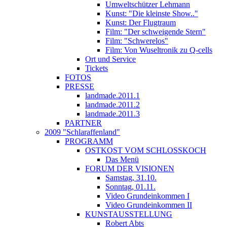
Umweltschützer Lehmann
Kunst: "Die kleinste Show.."
Kunst: Der Flugtraum
Film: "Der schweigende Stern"
Film: "Schwerelos"
Film: Von Wuseltronik zu Q-cells
Ort und Service
Tickets
FOTOS
PRESSE
landmade.2011.1
landmade.2011.2
landmade.2011.3
PARTNER
2009 "Schlaraffenland"
PROGRAMM
OSTKOST VOM SCHLOSSKOCH
Das Menü
FORUM DER VISIONEN
Samstag, 31.10.
Sonntag, 01.11.
Video Grundeinkommen I
Video Grundeinkommen II
KUNSTAUSSTELLUNG
Robert Abts