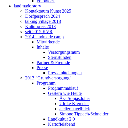
Fotoblock
landmade.story
Kontaktraum Kunst 2025
Dorfgespräch 2024
talking village 2018
Kulturpreis 2018
seit 2015 KVR
2014 landmade.camp
Mitwirkende
Inhalte
Versorgungsraum
Sternstunden
Partner & Freunde
Presse
Pressemitteilungen
2013 "Grundversorgung"
Programm
Programmablauf
Gestern wie Heute
Åsa Sonjasdotter
Ulrike Kremeier
atelier havelblick
Simone Tippach-Schneider
Landkultur 2.0
Kartoffelabend