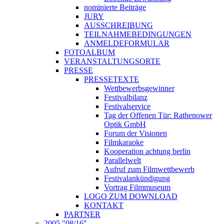
nominierte Beiträge
JURY
AUSSCHREIBUNG
TEILNAHMEBEDINGUNGEN
ANMELDEFORMULAR
FOTOALBUM
VERANSTALTUNGSORTE
PRESSE
PRESSETEXTE
Wettbewerbsgewinner
Festivalbilanz
Festivalservice
Tag der Offenen Tür: Rathenower
Optik GmbH
Forum der Visionen
Filmkaraoke
Kooperation achtung berlin
Parallelwelt
Aufruf zum Filmwettbewerb
Festivalankündigung
Vortrag Filmmuseum
LOGO ZUM DOWNLOAD
KONTAKT
PARTNER
2005 "08/16"