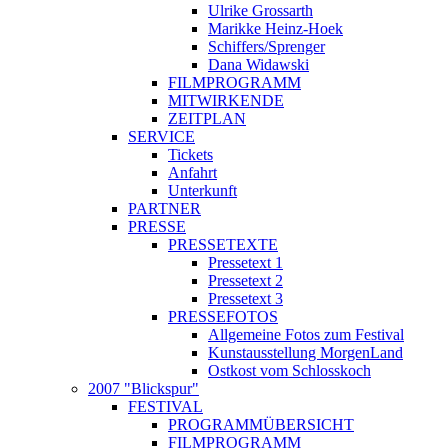
Ulrike Grossarth
Marikke Heinz-Hoek
Schiffers/Sprenger
Dana Widawski
FILMPROGRAMM
MITWIRKENDE
ZEITPLAN
SERVICE
Tickets
Anfahrt
Unterkunft
PARTNER
PRESSE
PRESSETEXTE
Pressetext 1
Pressetext 2
Pressetext 3
PRESSEFOTOS
Allgemeine Fotos zum Festival
Kunstausstellung MorgenLand
Ostkost vom Schlosskoch
2007 "Blickspur"
FESTIVAL
PROGRAMMÜBERSICHT
FILMPROGRAMM