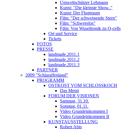
Umweltschützer Lehmann
Kunst: "Die kleinste Show.."
Kunst: Der Flugtraum
Film: "Der schweigende Stern"
Film: "Schwerelos"
Film: Von Wuseltronik zu Q-cells
Ort und Service
Tickets
FOTOS
PRESSE
landmade.2011.1
landmade.2011.2
landmade.2011.3
PARTNER
2009 "Schlaraffenland"
PROGRAMM
OSTKOST VOM SCHLOSSKOCH
Das Menü
FORUM DER VISIONEN
Samstag, 31.10.
Sonntag, 01.11.
Video Grundeinkommen I
Video Grundeinkommen II
KUNSTAUSSTELLUNG
Robert Abts