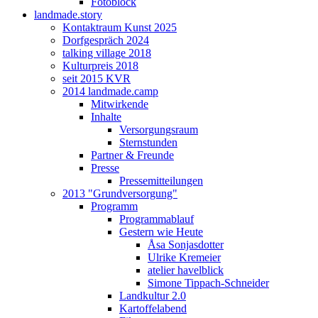
Fotoblock
landmade.story
Kontaktraum Kunst 2025
Dorfgespräch 2024
talking village 2018
Kulturpreis 2018
seit 2015 KVR
2014 landmade.camp
Mitwirkende
Inhalte
Versorgungsraum
Sternstunden
Partner & Freunde
Presse
Pressemitteilungen
2013 "Grundversorgung"
Programm
Programmablauf
Gestern wie Heute
Åsa Sonjasdotter
Ulrike Kremeier
atelier havelblick
Simone Tippach-Schneider
Landkultur 2.0
Kartoffelabend