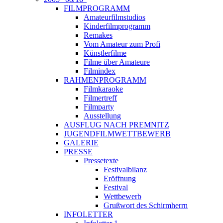
FILMPROGRAMM
Amateurfilmstudios
Kinderfilmprogramm
Remakes
Vom Amateur zum Profi
Künstlerfilme
Filme über Amateure
Filmindex
RAHMENPROGRAMM
Filmkaraoke
Filmertreff
Filmparty
Ausstellung
AUSFLUG NACH PREMNITZ
JUGENDFILMWETTBEWERB
GALERIE
PRESSE
Pressetexte
Festivalbilanz
Eröffnung
Festival
Wettbewerb
Grußwort des Schirmherrn
INFOLETTER