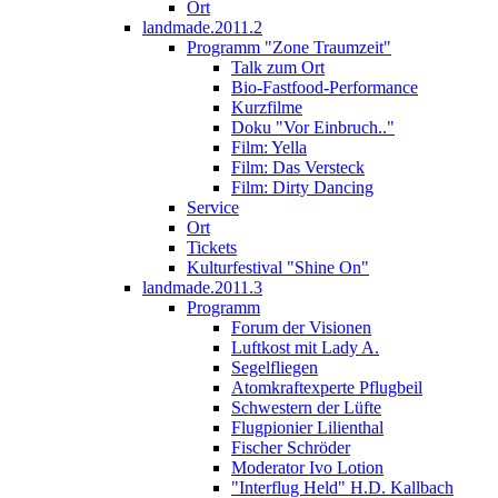
Ort
landmade.2011.2
Programm "Zone Traumzeit"
Talk zum Ort
Bio-Fastfood-Performance
Kurzfilme
Doku "Vor Einbruch.."
Film: Yella
Film: Das Versteck
Film: Dirty Dancing
Service
Ort
Tickets
Kulturfestival "Shine On"
landmade.2011.3
Programm
Forum der Visionen
Luftkost mit Lady A.
Segelfliegen
Atomkraftexperte Pflugbeil
Schwestern der Lüfte
Flugpionier Lilienthal
Fischer Schröder
Moderator Ivo Lotion
"Interflug Held" H.D. Kallbach