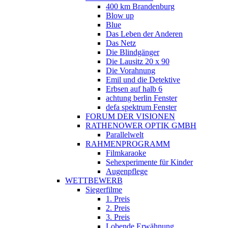
400 km Brandenburg
Blow up
Blue
Das Leben der Anderen
Das Netz
Die Blindgänger
Die Lausitz 20 x 90
Die Vorahnung
Emil und die Detektive
Erbsen auf halb 6
achtung berlin Fenster
defa spektrum Fenster
FORUM DER VISIONEN
RATHENOWER OPTIK GMBH
Parallelwelt
RAHMENPROGRAMM
Filmkaraoke
Sehexperimente für Kinder
Augenpflege
WETTBEWERB
Siegerfilme
1. Preis
2. Preis
3. Preis
Lobende Erwähnung