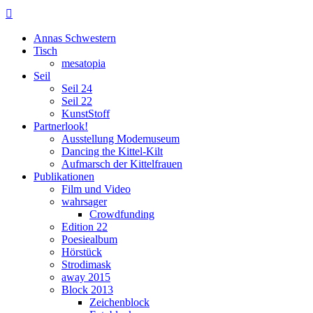

Annas Schwestern
Tisch
mesatopia
Seil
Seil 24
Seil 22
KunstStoff
Partnerlook!
Ausstellung Modemuseum
Dancing the Kittel-Kilt
Aufmarsch der Kittelfrauen
Publikationen
Film und Video
wahrsager
Crowdfunding
Edition 22
Poesiealbum
Hörstück
Strodimask
away 2015
Block 2013
Zeichenblock