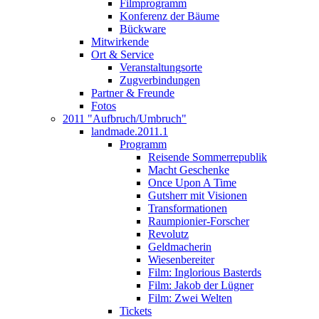
Filmprogramm
Konferenz der Bäume
Bückware
Mitwirkende
Ort & Service
Veranstaltungsorte
Zugverbindungen
Partner & Freunde
Fotos
2011 "Aufbruch/Umbruch"
landmade.2011.1
Programm
Reisende Sommerrepublik
Macht Geschenke
Once Upon A Time
Gutsherr mit Visionen
Transformationen
Raumpionier-Forscher
Revolutz
Geldmacherin
Wiesenbereiter
Film: Inglorious Basterds
Film: Jakob der Lügner
Film: Zwei Welten
Tickets