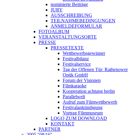
nominierte Beiträge
JURY
AUSSCHREIBUNG
TEILNAHMEBEDINGUNGEN
ANMELDEFORMULAR
FOTOALBUM
VERANSTALTUNGSORTE
PRESSE
PRESSETEXTE
Wettbewerbsgewinner
Festivalbilanz
Festivalservice
Tag der Offenen Tür: Rathenower
Optik GmbH
Forum der Visionen
Filmkaraoke
Kooperation achtung berlin
Parallelwelt
Aufruf zum Filmwettbewerb
Festivalankündigung
Vortrag Filmmuseum
LOGO ZUM DOWNLOAD
KONTAKT
PARTNER
2005 "08/16"