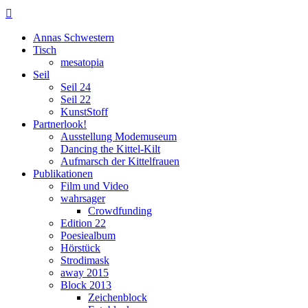

Annas Schwestern
Tisch
mesatopia
Seil
Seil 24
Seil 22
KunstStoff
Partnerlook!
Ausstellung Modemuseum
Dancing the Kittel-Kilt
Aufmarsch der Kittelfrauen
Publikationen
Film und Video
wahrsager
Crowdfunding
Edition 22
Poesiealbum
Hörstück
Strodimask
away 2015
Block 2013
Zeichenblock