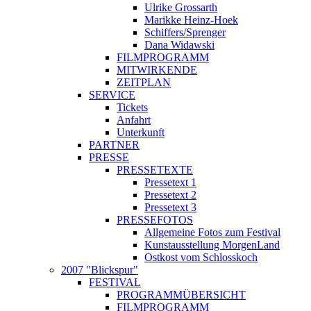
Ulrike Grossarth
Marikke Heinz-Hoek
Schiffers/Sprenger
Dana Widawski
FILMPROGRAMM
MITWIRKENDE
ZEITPLAN
SERVICE
Tickets
Anfahrt
Unterkunft
PARTNER
PRESSE
PRESSETEXTE
Pressetext 1
Pressetext 2
Pressetext 3
PRESSEFOTOS
Allgemeine Fotos zum Festival
Kunstausstellung MorgenLand
Ostkost vom Schlosskoch
2007 "Blickspur"
FESTIVAL
PROGRAMMÜBERSICHT
FILMPROGRAMM