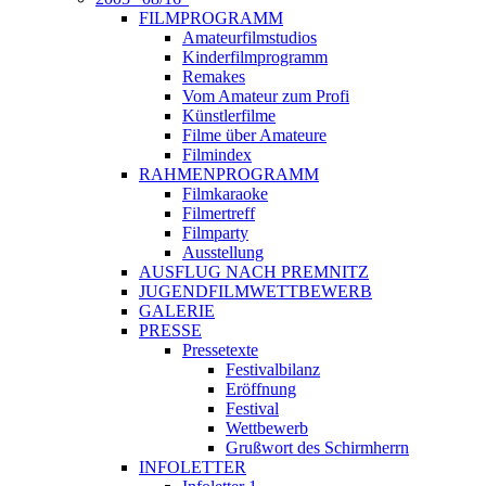
FILMPROGRAMM
Amateurfilmstudios
Kinderfilmprogramm
Remakes
Vom Amateur zum Profi
Künstlerfilme
Filme über Amateure
Filmindex
RAHMENPROGRAMM
Filmkaraoke
Filmertreff
Filmparty
Ausstellung
AUSFLUG NACH PREMNITZ
JUGENDFILMWETTBEWERB
GALERIE
PRESSE
Pressetexte
Festivalbilanz
Eröffnung
Festival
Wettbewerb
Grußwort des Schirmherrn
INFOLETTER