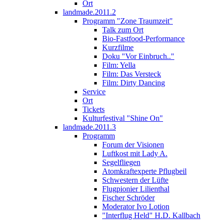
Ort
landmade.2011.2
Programm "Zone Traumzeit"
Talk zum Ort
Bio-Fastfood-Performance
Kurzfilme
Doku "Vor Einbruch.."
Film: Yella
Film: Das Versteck
Film: Dirty Dancing
Service
Ort
Tickets
Kulturfestival "Shine On"
landmade.2011.3
Programm
Forum der Visionen
Luftkost mit Lady A.
Segelfliegen
Atomkraftexperte Pflugbeil
Schwestern der Lüfte
Flugpionier Lilienthal
Fischer Schröder
Moderator Ivo Lotion
"Interflug Held" H.D. Kallbach