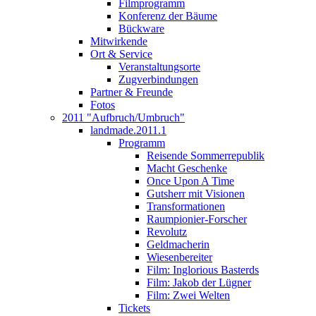
Filmprogramm
Konferenz der Bäume
Bückware
Mitwirkende
Ort & Service
Veranstaltungsorte
Zugverbindungen
Partner & Freunde
Fotos
2011 "Aufbruch/Umbruch"
landmade.2011.1
Programm
Reisende Sommerrepublik
Macht Geschenke
Once Upon A Time
Gutsherr mit Visionen
Transformationen
Raumpionier-Forscher
Revolutz
Geldmacherin
Wiesenbereiter
Film: Inglorious Basterds
Film: Jakob der Lügner
Film: Zwei Welten
Tickets