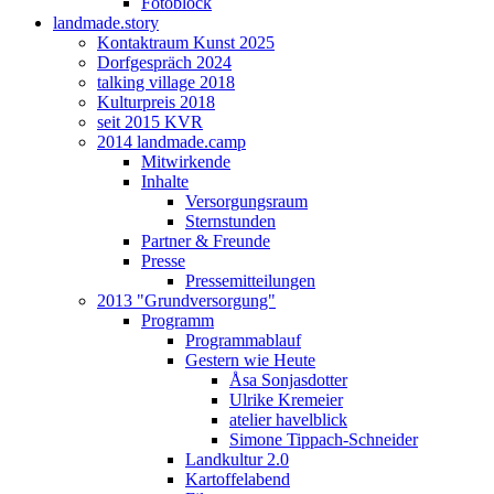
Fotoblock
landmade.story
Kontaktraum Kunst 2025
Dorfgespräch 2024
talking village 2018
Kulturpreis 2018
seit 2015 KVR
2014 landmade.camp
Mitwirkende
Inhalte
Versorgungsraum
Sternstunden
Partner & Freunde
Presse
Pressemitteilungen
2013 "Grundversorgung"
Programm
Programmablauf
Gestern wie Heute
Åsa Sonjasdotter
Ulrike Kremeier
atelier havelblick
Simone Tippach-Schneider
Landkultur 2.0
Kartoffelabend