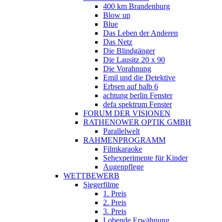
400 km Brandenburg
Blow up
Blue
Das Leben der Anderen
Das Netz
Die Blindgänger
Die Lausitz 20 x 90
Die Vorahnung
Emil und die Detektive
Erbsen auf halb 6
achtung berlin Fenster
defa spektrum Fenster
FORUM DER VISIONEN
RATHENOWER OPTIK GMBH
Parallelwelt
RAHMENPROGRAMM
Filmkaraoke
Sehexperimente für Kinder
Augenpflege
WETTBEWERB
Siegerfilme
1. Preis
2. Preis
3. Preis
Lobende Erwähnung