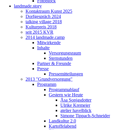
Fotoblock
landmade.story
Kontaktraum Kunst 2025
Dorfgespräch 2024
talking village 2018
Kulturpreis 2018
seit 2015 KVR
2014 landmade.camp
Mitwirkende
Inhalte
Versorgungsraum
Sternstunden
Partner & Freunde
Presse
Pressemitteilungen
2013 "Grundversorgung"
Programm
Programmablauf
Gestern wie Heute
Åsa Sonjasdotter
Ulrike Kremeier
atelier havelblick
Simone Tippach-Schneider
Landkultur 2.0
Kartoffelabend