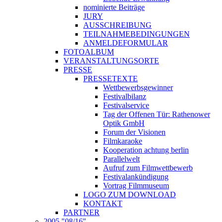
nominierte Beiträge
JURY
AUSSCHREIBUNG
TEILNAHMEBEDINGUNGEN
ANMELDEFORMULAR
FOTOALBUM
VERANSTALTUNGSORTE
PRESSE
PRESSETEXTE
Wettbewerbsgewinner
Festivalbilanz
Festivalservice
Tag der Offenen Tür: Rathenower
Optik GmbH
Forum der Visionen
Filmkaraoke
Kooperation achtung berlin
Parallelwelt
Aufruf zum Filmwettbewerb
Festivalankündigung
Vortrag Filmmuseum
LOGO ZUM DOWNLOAD
KONTAKT
PARTNER
2005 "08/16"