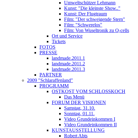
Umweltschützer Lehmann
Kunst: "Die kleinste Show.."
Kunst: Der Flugtraum
Film: "Der schweigende Stern"
Film: "Schwerelos"
Film: Von Wuseltronik zu Q-cells
Ort und Service
Tickets
FOTOS
PRESSE
landmade.2011.1
landmade.2011.2
landmade.2011.3
PARTNER
2009 "Schlaraffenland"
PROGRAMM
OSTKOST VOM SCHLOSSKOCH
Das Menü
FORUM DER VISIONEN
Samstag, 31.10.
Sonntag, 01.11.
Video Grundeinkommen I
Video Grundeinkommen II
KUNSTAUSSTELLUNG
Robert Abts