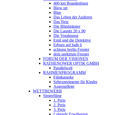
400 km Brandenburg
Blow up
Blue
Das Leben der Anderen
Das Netz
Die Blindgänger
Die Lausitz 20 x 90
Die Vorahnung
Emil und die Detektive
Erbsen auf halb 6
achtung berlin Fenster
defa spektrum Fenster
FORUM DER VISIONEN
RATHENOWER OPTIK GMBH
Parallelwelt
RAHMENPROGRAMM
Filmkaraoke
Sehexperimente für Kinder
Augenpflege
WETTBEWERB
Siegerfilme
1. Preis
2. Preis
3. Preis
Lobende Erwähnung