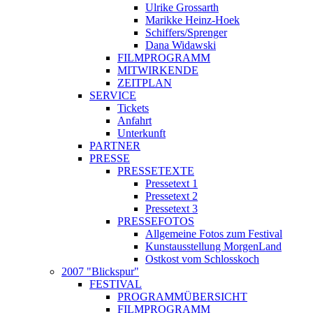
Ulrike Grossarth
Marikke Heinz-Hoek
Schiffers/Sprenger
Dana Widawski
FILMPROGRAMM
MITWIRKENDE
ZEITPLAN
SERVICE
Tickets
Anfahrt
Unterkunft
PARTNER
PRESSE
PRESSETEXTE
Pressetext 1
Pressetext 2
Pressetext 3
PRESSEFOTOS
Allgemeine Fotos zum Festival
Kunstausstellung MorgenLand
Ostkost vom Schlosskoch
2007 "Blickspur"
FESTIVAL
PROGRAMMÜBERSICHT
FILMPROGRAMM