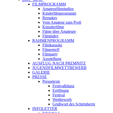
FILMPROGRAMM
Amateurfilmstudios
Kinderfilmprogramm
Remakes
Vom Amateur zum Profi
Künstlerfilme
Filme über Amateure
Filmindex
RAHMENPROGRAMM
Filmkaraoke
Filmertreff
Filmparty
Ausstellung
AUSFLUG NACH PREMNITZ
JUGENDFILMWETTBEWERB
GALERIE
PRESSE
Pressetexte
Festivalbilanz
Eröffnung
Festival
Wettbewerb
Grußwort des Schirmherrn
INFOLETTER