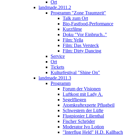
Ort
landmade.2011.2
Programm "Zone Traumzeit"
Talk zum Ort
Bio-Fastfood-Performance
Kurzfilme
Doku "Vor Einbruch.."
Film: Yella
Film: Das Versteck
Film: Dirty Dancing
Service
Ort
Tickets
Kulturfestival "Shine On"
landmade.2011.3
Programm
Forum der Visionen
Luftkost mit Lady A.
Segelfliegen
Atomkraftexperte Pflugbeil
Schwestern der Lüfte
Flugpionier Lilienthal
Fischer Schröder
Moderator Ivo Lotion
"Interflug Held" H.D. Kallbach