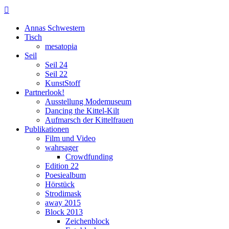

Annas Schwestern
Tisch
mesatopia
Seil
Seil 24
Seil 22
KunstStoff
Partnerlook!
Ausstellung Modemuseum
Dancing the Kittel-Kilt
Aufmarsch der Kittelfrauen
Publikationen
Film und Video
wahrsager
Crowdfunding
Edition 22
Poesiealbum
Hörstück
Strodimask
away 2015
Block 2013
Zeichenblock