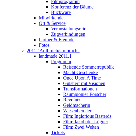
Filmprogramm
Konferenz der Bäume
Bückware
Mitwirkende
Ort & Service
Veranstaltungsorte
Zugverbindungen
Partner & Freunde
Fotos
2011 "Aufbruch/Umbruch"
landmade.2011.1
Programm
Reisende Sommerrepublik
Macht Geschenke
Once Upon A Time
Gutsherr mit Visionen
Transformationen
Raumpionier-Forscher
Revolutz
Geldmacherin
Wiesenbereiter
Film: Inglorious Basterds
Film: Jakob der Lügner
Film: Zwei Welten
Tickets