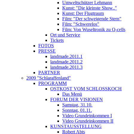
Umweltschützer Lehmann
Kunst: "Die kleinste Show.."
Kunst: Der Flugtraum
Film: "Der schweigende Stern"
Film: "Schwerelos"
Film: Von Wuseltronik zu Q-cells
Ort und Service
Tickets
FOTOS
PRESSE
landmade.2011.1
landmade.2011.2
landmade.2011.3
PARTNER
2009 "Schlaraffenland"
PROGRAMM
OSTKOST VOM SCHLOSSKOCH
Das Menü
FORUM DER VISIONEN
Samstag, 31.10.
Sonntag, 01.11.
Video Grundeinkommen I
Video Grundeinkommen II
KUNSTAUSSTELLUNG
Robert Abts