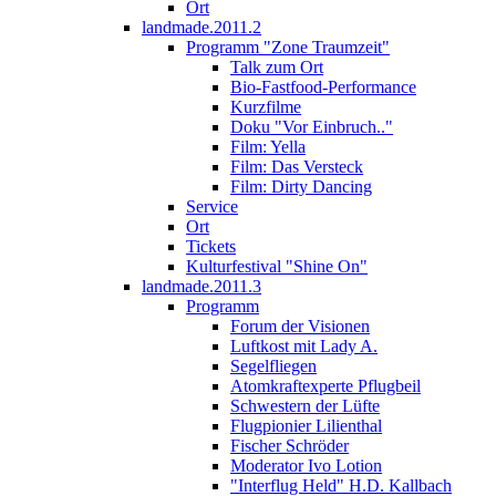
Ort
landmade.2011.2
Programm "Zone Traumzeit"
Talk zum Ort
Bio-Fastfood-Performance
Kurzfilme
Doku "Vor Einbruch.."
Film: Yella
Film: Das Versteck
Film: Dirty Dancing
Service
Ort
Tickets
Kulturfestival "Shine On"
landmade.2011.3
Programm
Forum der Visionen
Luftkost mit Lady A.
Segelfliegen
Atomkraftexperte Pflugbeil
Schwestern der Lüfte
Flugpionier Lilienthal
Fischer Schröder
Moderator Ivo Lotion
"Interflug Held" H.D. Kallbach