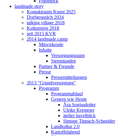
Fotoblock
landmade.story
Kontaktraum Kunst 2025
Dorfgespräch 2024
talking village 2018
Kulturpreis 2018
seit 2015 KVR
2014 landmade.camp
Mitwirkende
Inhalte
Versorgungsraum
Sternstunden
Partner & Freunde
Presse
Pressemitteilungen
2013 "Grundversorgung"
Programm
Programmablauf
Gestern wie Heute
Åsa Sonjasdotter
Ulrike Kremeier
atelier havelblick
Simone Tippach-Schneider
Landkultur 2.0
Kartoffelabend