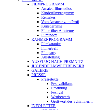
FILMPROGRAMM
Amateurfilmstudios
Kinderfilmprogramm
Remakes
Vom Amateur zum Profi
Künstlerfilme
Filme über Amateure
Filmindex
RAHMENPROGRAMM
Filmkaraoke
Filmertreff
Filmparty
Ausstellung
AUSFLUG NACH PREMNITZ
JUGENDFILMWETTBEWERB
GALERIE
PRESSE
Pressetexte
Festivalbilanz
Eröffnung
Festival
Wettbewerb
Grußwort des Schirmherrn
INFOLETTER