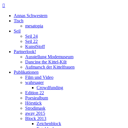

Annas Schwestern
Tisch
mesatopia
Seil
Seil 24
Seil 22
KunstStoff
Partnerlook!
Ausstellung Modemuseum
Dancing the Kittel-Kilt
Aufmarsch der Kittelfrauen
Publikationen
Film und Video
wahrsager
Crowdfunding
Edition 22
Poesiealbum
Hörstück
Strodimask
away 2015
Block 2013
Zeichenblock