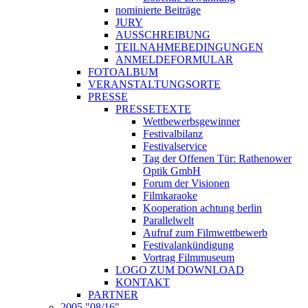
nominierte Beiträge
JURY
AUSSCHREIBUNG
TEILNAHMEBEDINGUNGEN
ANMELDEFORMULAR
FOTOALBUM
VERANSTALTUNGSORTE
PRESSE
PRESSETEXTE
Wettbewerbsgewinner
Festivalbilanz
Festivalservice
Tag der Offenen Tür: Rathenower
Optik GmbH
Forum der Visionen
Filmkaraoke
Kooperation achtung berlin
Parallelwelt
Aufruf zum Filmwettbewerb
Festivalankündigung
Vortrag Filmmuseum
LOGO ZUM DOWNLOAD
KONTAKT
PARTNER
2005 "08/16"