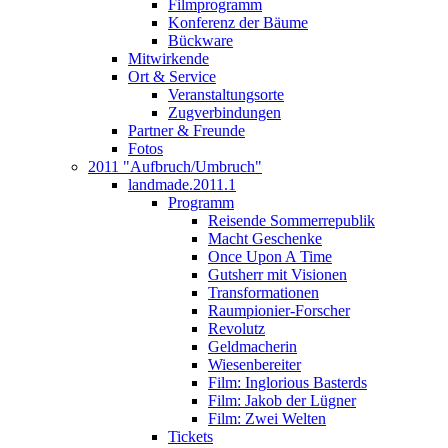
Filmprogramm
Konferenz der Bäume
Bückware
Mitwirkende
Ort & Service
Veranstaltungsorte
Zugverbindungen
Partner & Freunde
Fotos
2011 "Aufbruch/Umbruch"
landmade.2011.1
Programm
Reisende Sommerrepublik
Macht Geschenke
Once Upon A Time
Gutsherr mit Visionen
Transformationen
Raumpionier-Forscher
Revolutz
Geldmacherin
Wiesenbereiter
Film: Inglorious Basterds
Film: Jakob der Lügner
Film: Zwei Welten
Tickets