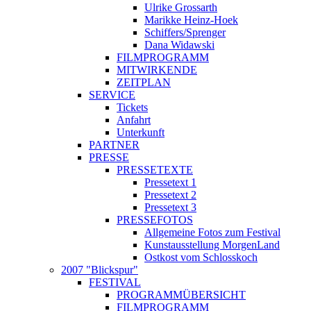
Ulrike Grossarth
Marikke Heinz-Hoek
Schiffers/Sprenger
Dana Widawski
FILMPROGRAMM
MITWIRKENDE
ZEITPLAN
SERVICE
Tickets
Anfahrt
Unterkunft
PARTNER
PRESSE
PRESSETEXTE
Pressetext 1
Pressetext 2
Pressetext 3
PRESSEFOTOS
Allgemeine Fotos zum Festival
Kunstausstellung MorgenLand
Ostkost vom Schlosskoch
2007 "Blickspur"
FESTIVAL
PROGRAMMÜBERSICHT
FILMPROGRAMM