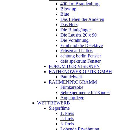
400 km Brandenburg
Blow up
Blue
Das Leben der Anderen
Das Netz
Die Blindgänger
Die Lausitz 20 x 90
Die Vorahnung
Emil und die Detektive
Erbsen auf halb 6
achtung berlin Fenster
defa spektrum Fenster
FORUM DER VISIONEN
RATHENOWER OPTIK GMBH
Parallelwelt
RAHMENPROGRAMM
Filmkaraoke
Sehexperimente für Kinder
Augenpflege
WETTBEWERB
Siegerfilme
1. Preis
2. Preis
3. Preis
Lobende Erwähnung