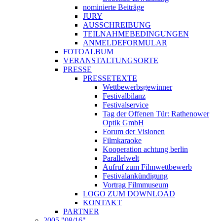
nominierte Beiträge
JURY
AUSSCHREIBUNG
TEILNAHMEBEDINGUNGEN
ANMELDEFORMULAR
FOTOALBUM
VERANSTALTUNGSORTE
PRESSE
PRESSETEXTE
Wettbewerbsgewinner
Festivalbilanz
Festivalservice
Tag der Offenen Tür: Rathenower
Optik GmbH
Forum der Visionen
Filmkaraoke
Kooperation achtung berlin
Parallelwelt
Aufruf zum Filmwettbewerb
Festivalankündigung
Vortrag Filmmuseum
LOGO ZUM DOWNLOAD
KONTAKT
PARTNER
2005 "08/16"