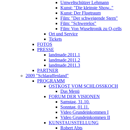
Umweltschützer Lehmann
Kunst: "Die kleinste Show.."
Kunst: Der Flugtraum
Film: "Der schweigende Stern"
Film: "Schwerelos"
Film: Von Wuseltronik zu Q-cells
Ort und Service
Tickets
FOTOS
PRESSE
landmade.2011.1
landmade.2011.2
landmade.2011.3
PARTNER
2009 "Schlaraffenland"
PROGRAMM
OSTKOST VOM SCHLOSSKOCH
Das Menü
FORUM DER VISIONEN
Samstag, 31.10.
Sonntag, 01.11.
Video Grundeinkommen I
Video Grundeinkommen II
KUNSTAUSSTELLUNG
Robert Abts