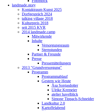
Fotoblock
landmade.story
Kontaktraum Kunst 2025
Dorfgespräch 2024
talking village 2018
Kulturpreis 2018
seit 2015 KVR
2014 landmade.camp
Mitwirkende
Inhalte
Versorgungsraum
Sternstunden
Partner & Freunde
Presse
Pressemitteilungen
2013 "Grundversorgung"
Programm
Programmablauf
Gestern wie Heute
Åsa Sonjasdotter
Ulrike Kremeier
atelier havelblick
Simone Tippach-Schneider
Landkultur 2.0
Kartoffelabend