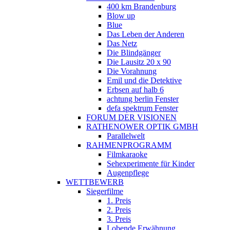
400 km Brandenburg
Blow up
Blue
Das Leben der Anderen
Das Netz
Die Blindgänger
Die Lausitz 20 x 90
Die Vorahnung
Emil und die Detektive
Erbsen auf halb 6
achtung berlin Fenster
defa spektrum Fenster
FORUM DER VISIONEN
RATHENOWER OPTIK GMBH
Parallelwelt
RAHMENPROGRAMM
Filmkaraoke
Sehexperimente für Kinder
Augenpflege
WETTBEWERB
Siegerfilme
1. Preis
2. Preis
3. Preis
Lobende Erwähnung