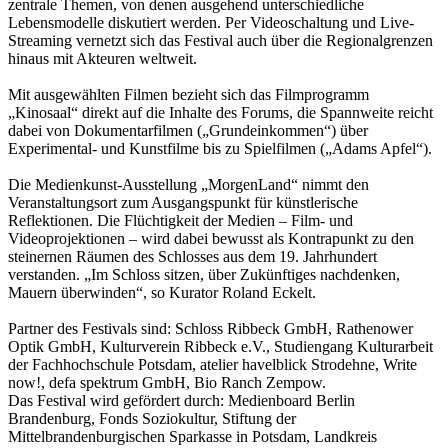
zentrale Themen, von denen ausgehend unterschiedliche
Lebensmodelle diskutiert werden. Per Videoschaltung und Live-
Streaming vernetzt sich das Festival auch über die Regionalgrenzen
hinaus mit Akteuren weltweit.
Mit ausgewählten Filmen bezieht sich das Filmprogramm
„Kinosaal“ direkt auf die Inhalte des Forums, die Spannweite reicht
dabei von Dokumentarfilmen („Grundeinkommen“) über
Experimental- und Kunstfilme bis zu Spielfilmen („Adams Apfel“).
Die Medienkunst-Ausstellung „MorgenLand“ nimmt den
Veranstaltungsort zum Ausgangspunkt für künstlerische
Reflektionen. Die Flüchtigkeit der Medien – Film- und
Videoprojektionen – wird dabei bewusst als Kontrapunkt zu den
steinernen Räumen des Schlosses aus dem 19. Jahrhundert
verstanden. „Im Schloss sitzen, über Zukünftiges nachdenken,
Mauern überwinden“, so Kurator Roland Eckelt.
Partner des Festivals sind: Schloss Ribbeck GmbH, Rathenower
Optik GmbH, Kulturverein Ribbeck e.V., Studiengang Kulturarbeit
der Fachhochschule Potsdam, atelier havelblick Strodehne, Write
now!, defa spektrum GmbH, Bio Ranch Zempow.
Das Festival wird gefördert durch: Medienboard Berlin
Brandenburg, Fonds Soziokultur, Stiftung der
Mittelbrandenburgischen Sparkasse in Potsdam, Landkreis