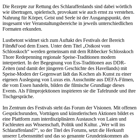
Die Rezepte zur Rettung des Schlaraffenlands sind dabei wörtlich
wie übertragen, spielerisch, provokant wie auch ernst zu verstehen.
Nahrung für Körper, Geist und Seele ist der Ausgangspunkt, den
insgesamt vier Veranstaltungsbereiche in jeweils unterschiedlichen
Formaten erkunden.
Lustbetont widmet sich zum Auftakt des Festivals der Bereich
Film&Food dem Essen. Unter dem Titel „Ostkost vom
Schlosskoch“ werden gemeinsam mit dem Ribbecker Schlosskoch
Thore Redepenning regionale Speise-Traditionen modern
interpretiert. In der Begegnung von Ess-Traditionen aus DDR-
Zeiten (und damit der jüngeren Geschichte des Havellands) mit
Speise-Moden der Gegenwart lädt das Kochen als Kunst zu einer
eigenen Auslegung von Luxus ein. Ausschnitte aus DEFA-Filmen,
die vom Essen handeln, bilden die filmische Grundlage dieses
Events. Als Filmprojektionen inspirieren sie die Tafelrunde und ihre
Tischgespräche.
Im Zentrum des Festivals steht das Forum der Visionen. Mit offenen
Gesprächsrunden, Vorträgen und künstlerischen Aktionen bildet es
eine Plattform zum interdisziplinären Austausch von Laien und
Fachleuten aus Wissenschaft, Politik und Kultur. „Wer will ins
Schlaraffenland?“, so der Titel des Forums, setzt die Herkunft
unserer Lebensmittel und das so genannte Grundeinkommen als