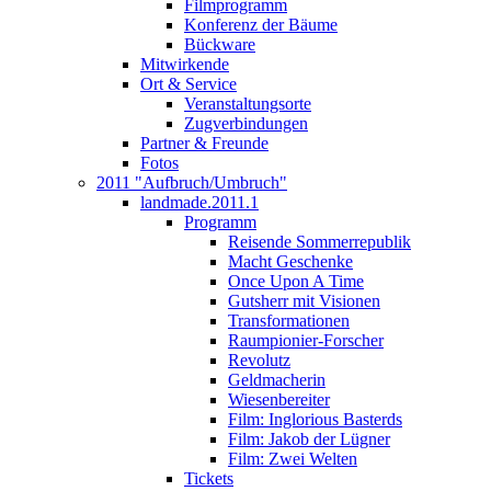
Filmprogramm
Konferenz der Bäume
Bückware
Mitwirkende
Ort & Service
Veranstaltungsorte
Zugverbindungen
Partner & Freunde
Fotos
2011 "Aufbruch/Umbruch"
landmade.2011.1
Programm
Reisende Sommerrepublik
Macht Geschenke
Once Upon A Time
Gutsherr mit Visionen
Transformationen
Raumpionier-Forscher
Revolutz
Geldmacherin
Wiesenbereiter
Film: Inglorious Basterds
Film: Jakob der Lügner
Film: Zwei Welten
Tickets