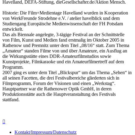
Havelland, DEFA-Stiftung, dieGesellschafter.de/Aktion Mensch.
Historie: Die Film+Medientage Havelland wurden in Kooperation
von WerkFreunde Strodehne e.V. / atelier havelblick und dem
Studiengang Europäische Medienwissenschaft der FH Potsdam
entwickelt.
Das als Biennale angelegte, 3-tägige Festival an der Schnittstelle
von Film, Kunst und Medien fand erstmalig im Oktober 2005 in
Rathenow und Premnitz unter dem Titel „08/16“ statt. Zum Thema
„Amateur“ standen Filme von und über Amateure, ein Ausflug an
die Wirkungsstätte eines DDR-Amateurfilmstudios sowie
Kunstprojekte, Filmkaraoke und ein Amateurfilmertreff auf dem
Programm.
2007 ging es unter dem Titel „Blickspur“ um das Thema „Sehen“ in
all seinen Facetten, die drei Festivalbereiche gliederten sich in
Filmprogramm, Forum der Visionen und einen „Werkstag“.
Hauptpartner war die Rathenower Optik GmbH, in deren
Produktionsstätte auch die Hauptveranstaltung des Festivals
stattfand.

Kontakt/Impressum/Datenschutz