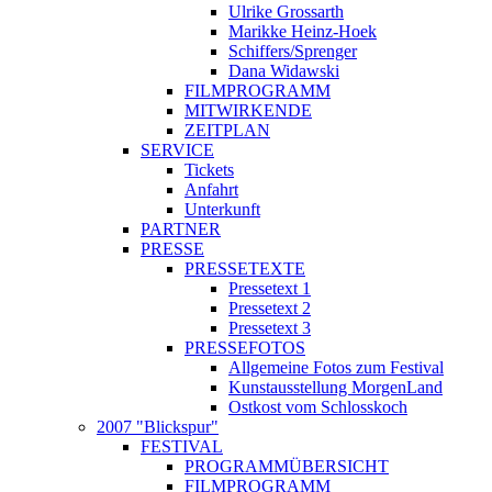
Ulrike Grossarth
Marikke Heinz-Hoek
Schiffers/Sprenger
Dana Widawski
FILMPROGRAMM
MITWIRKENDE
ZEITPLAN
SERVICE
Tickets
Anfahrt
Unterkunft
PARTNER
PRESSE
PRESSETEXTE
Pressetext 1
Pressetext 2
Pressetext 3
PRESSEFOTOS
Allgemeine Fotos zum Festival
Kunstausstellung MorgenLand
Ostkost vom Schlosskoch
2007 "Blickspur"
FESTIVAL
PROGRAMMÜBERSICHT
FILMPROGRAMM