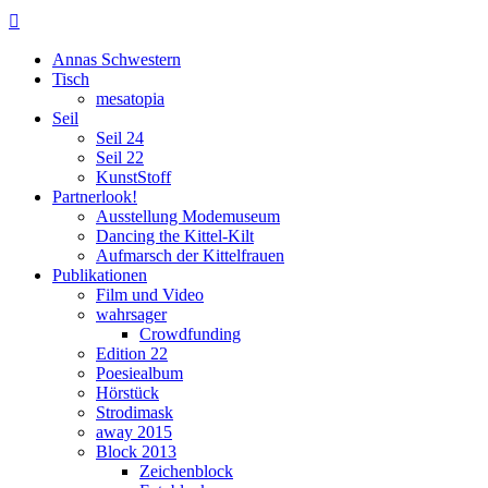

Annas Schwestern
Tisch
mesatopia
Seil
Seil 24
Seil 22
KunstStoff
Partnerlook!
Ausstellung Modemuseum
Dancing the Kittel-Kilt
Aufmarsch der Kittelfrauen
Publikationen
Film und Video
wahrsager
Crowdfunding
Edition 22
Poesiealbum
Hörstück
Strodimask
away 2015
Block 2013
Zeichenblock