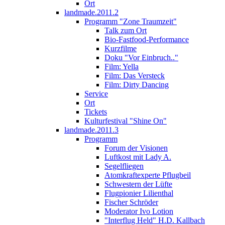
Ort
landmade.2011.2
Programm "Zone Traumzeit"
Talk zum Ort
Bio-Fastfood-Performance
Kurzfilme
Doku "Vor Einbruch.."
Film: Yella
Film: Das Versteck
Film: Dirty Dancing
Service
Ort
Tickets
Kulturfestival "Shine On"
landmade.2011.3
Programm
Forum der Visionen
Luftkost mit Lady A.
Segelfliegen
Atomkraftexperte Pflugbeil
Schwestern der Lüfte
Flugpionier Lilienthal
Fischer Schröder
Moderator Ivo Lotion
"Interflug Held" H.D. Kallbach