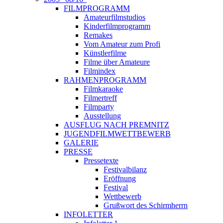
FILMPROGRAMM
Amateurfilmstudios
Kinderfilmprogramm
Remakes
Vom Amateur zum Profi
Künstlerfilme
Filme über Amateure
Filmindex
RAHMENPROGRAMM
Filmkaraoke
Filmertreff
Filmparty
Ausstellung
AUSFLUG NACH PREMNITZ
JUGENDFILMWETTBEWERB
GALERIE
PRESSE
Pressetexte
Festivalbilanz
Eröffnung
Festival
Wettbewerb
Grußwort des Schirmherrn
INFOLETTER