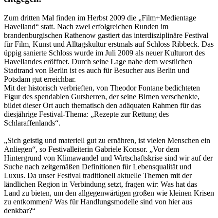
Zum dritten Mal finden im Herbst 2009 die „Film+Medientage
Havelland“ statt. Nach zwei erfolgreichen Runden im
brandenburgischen Rathenow gastiert das interdisziplinäre Festival
für Film, Kunst und Alltagskultur erstmals auf Schloss Ribbeck. Das
üppig sanierte Schloss wurde im Juli 2009 als neuer Kulturort des
Havellandes eröffnet. Durch seine Lage nahe dem westlichen
Stadtrand von Berlin ist es auch für Besucher aus Berlin und
Potsdam gut erreichbar.
Mit der historisch verbrieften, von Theodor Fontane bedichteten
Figur des spendablen Gutsherren, der seine Birnen verschenkte,
bildet dieser Ort auch thematisch den adäquaten Rahmen für das
diesjährige Festival-Thema: „Rezepte zur Rettung des
Schlaraffenlands“.
„Sich geistig und materiell gut zu ernähren, ist vielen Menschen ein
Anliegen“, so Festivalleiterin Gabriele Konsor. „Vor dem
Hintergrund von Klimawandel und Wirtschaftskrise sind wir auf der
Suche nach zeitgemäßen Definitionen für Lebensqualität und
Luxus. Da unser Festival traditionell aktuelle Themen mit der
ländlichen Region in Verbindung setzt, fragen wir: Was hat das
Land zu bieten, um den allgegenwärtigen großen wie kleinen Krisen
zu entkommen? Was für Handlungsmodelle sind von hier aus
denkbar?“