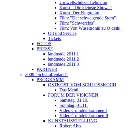
Umweltschützer Lehmann
Kunst: "Die kleinste Show.."
Kunst: Der Flugtraum
Film: "Der schweigende Stern"
Film: "Schwerelos"
Film: Von Wuseltronik zu Q-cells
Ort und Service
Tickets
FOTOS
PRESSE
landmade.2011.1
landmade.2011.2
landmade.2011.3
PARTNER
2009 "Schlaraffenland"
PROGRAMM
OSTKOST VOM SCHLOSSKOCH
Das Menü
FORUM DER VISIONEN
Samstag, 31.10.
Sonntag, 01.11.
Video Grundeinkommen I
Video Grundeinkommen II
KUNSTAUSSTELLUNG
Robert Abts