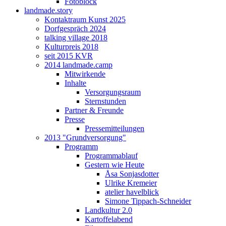
Fotoblock
landmade.story
Kontaktraum Kunst 2025
Dorfgespräch 2024
talking village 2018
Kulturpreis 2018
seit 2015 KVR
2014 landmade.camp
Mitwirkende
Inhalte
Versorgungsraum
Sternstunden
Partner & Freunde
Presse
Pressemitteilungen
2013 "Grundversorgung"
Programm
Programmablauf
Gestern wie Heute
Åsa Sonjasdotter
Ulrike Kremeier
atelier havelblick
Simone Tippach-Schneider
Landkultur 2.0
Kartoffelabend