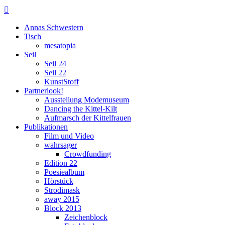

Annas Schwestern
Tisch
mesatopia
Seil
Seil 24
Seil 22
KunstStoff
Partnerlook!
Ausstellung Modemuseum
Dancing the Kittel-Kilt
Aufmarsch der Kittelfrauen
Publikationen
Film und Video
wahrsager
Crowdfunding
Edition 22
Poesiealbum
Hörstück
Strodimask
away 2015
Block 2013
Zeichenblock