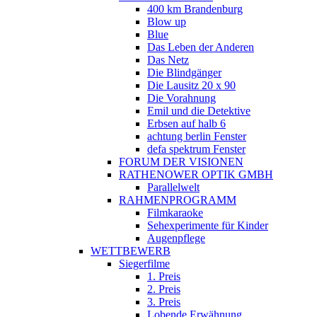
400 km Brandenburg
Blow up
Blue
Das Leben der Anderen
Das Netz
Die Blindgänger
Die Lausitz 20 x 90
Die Vorahnung
Emil und die Detektive
Erbsen auf halb 6
achtung berlin Fenster
defa spektrum Fenster
FORUM DER VISIONEN
RATHENOWER OPTIK GMBH
Parallelwelt
RAHMENPROGRAMM
Filmkaraoke
Sehexperimente für Kinder
Augenpflege
WETTBEWERB
Siegerfilme
1. Preis
2. Preis
3. Preis
Lobende Erwähnung