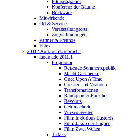
Filmprogramm
Konferenz der Bäume
Bückware
Mitwirkende
Ort & Service
Veranstaltungsorte
Zugverbindungen
Partner & Freunde
Fotos
2011 "Aufbruch/Umbruch"
landmade.2011.1
Programm
Reisende Sommerrepublik
Macht Geschenke
Once Upon A Time
Gutsherr mit Visionen
Transformationen
Raumpionier-Forscher
Revolutz
Geldmacherin
Wiesenbereiter
Film: Inglorious Basterds
Film: Jakob der Lügner
Film: Zwei Welten
Tickets