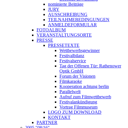
nominierte Beiträge
JURY
AUSSCHREIBUNG
TEILNAHMEBEDINGUNGEN
ANMELDEFORMULAR
FOTOALBUM
VERANSTALTUNGSORTE
PRESSE
PRESSETEXTE
Wettbewerbsgewinner
Festivalbilanz
Festivalservice
Tag der Offenen Tür: Rathenower
Optik GmbH
Forum der Visionen
Filmkaraoke
Kooperation achtung berlin
Parallelwelt
Aufruf zum Filmwettbewerb
Festivalankündigung
Vortrag Filmmuseum
LOGO ZUM DOWNLOAD
KONTAKT
PARTNER
2005 "08/16"