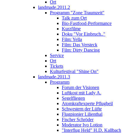
Ort
landmade.2011.2
Programm "Zone Traumzeit"
Talk zum Ort
Bio-Fastfood-Performance
Kurzfilme
Doku "Vor Einbruch.."
Film: Yella
Film: Das Versteck
Film: Dirty Dancing
Service
Ort
Tickets
Kulturfestival "Shine On"
landmade.2011.3
Programm
Forum der Visionen
Luftkost mit Lady A.
Segelfliegen
Atomkraftexperte Pflugbeil
Schwestern der Lüfte
Flugpionier Lilienthal
Fischer Schröder
Moderator Ivo Lotion
"Interflug Held" H.D. Kallbach