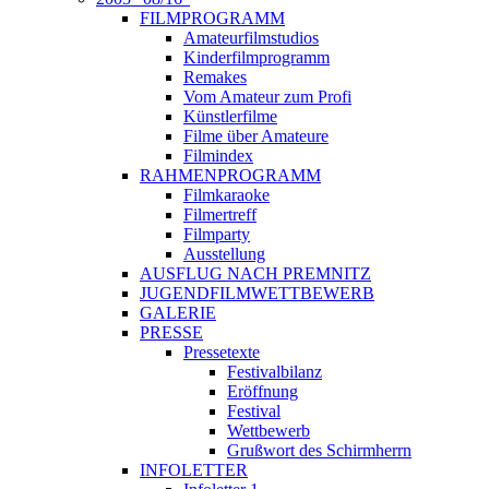
FILMPROGRAMM
Amateurfilmstudios
Kinderfilmprogramm
Remakes
Vom Amateur zum Profi
Künstlerfilme
Filme über Amateure
Filmindex
RAHMENPROGRAMM
Filmkaraoke
Filmertreff
Filmparty
Ausstellung
AUSFLUG NACH PREMNITZ
JUGENDFILMWETTBEWERB
GALERIE
PRESSE
Pressetexte
Festivalbilanz
Eröffnung
Festival
Wettbewerb
Grußwort des Schirmherrn
INFOLETTER