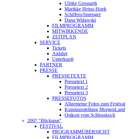
Ulrike Grossarth
Marikke Heinz-Hoek
Schiffers/Sprenger
Dana Widawski
FILMPROGRAMM
MITWIRKENDE
ZEITPLAN
SERVICE
Tickets
Anfahrt
Unterkunft
PARTNER
PRESSE
PRESSETEXTE
Pressetext 1
Pressetext 2
Pressetext 3
PRESSEFOTOS
Allgemeine Fotos zum Festival
Kunstausstellung MorgenLand
Ostkost vom Schlosskoch
2007 "Blickspur"
FESTIVAL
PROGRAMMÜBERSICHT
FILMPROGRAMM