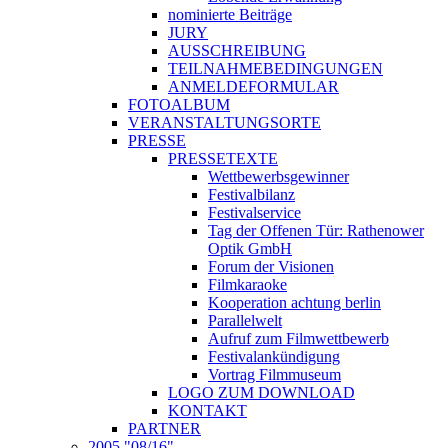
nominierte Beiträge
JURY
AUSSCHREIBUNG
TEILNAHMEBEDINGUNGEN
ANMELDEFORMULAR
FOTOALBUM
VERANSTALTUNGSORTE
PRESSE
PRESSETEXTE
Wettbewerbsgewinner
Festivalbilanz
Festivalservice
Tag der Offenen Tür: Rathenower
Optik GmbH
Forum der Visionen
Filmkaraoke
Kooperation achtung berlin
Parallelwelt
Aufruf zum Filmwettbewerb
Festivalankündigung
Vortrag Filmmuseum
LOGO ZUM DOWNLOAD
KONTAKT
PARTNER
2005 "08/16"