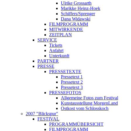
Ulrike Grossarth
Marikke Heinz-Hoek
Schiffers/Sprenger
Dana Widawski
FILMPROGRAMM
MITWIRKENDE
ZEITPLAN
SERVICE
Tickets
Anfahrt
Unterkunft
PARTNER
PRESSE
PRESSETEXTE
Pressetext 1
Pressetext 2
Pressetext 3
PRESSEFOTOS
Allgemeine Fotos zum Festival
Kunstausstellung MorgenLand
Ostkost vom Schlosskoch
2007 "Blickspur"
FESTIVAL
PROGRAMMÜBERSICHT
FILMPROGRAMM