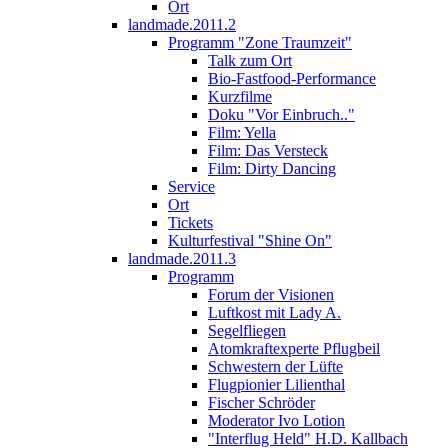
Ort
landmade.2011.2
Programm "Zone Traumzeit"
Talk zum Ort
Bio-Fastfood-Performance
Kurzfilme
Doku "Vor Einbruch.."
Film: Yella
Film: Das Versteck
Film: Dirty Dancing
Service
Ort
Tickets
Kulturfestival "Shine On"
landmade.2011.3
Programm
Forum der Visionen
Luftkost mit Lady A.
Segelfliegen
Atomkraftexperte Pflugbeil
Schwestern der Lüfte
Flugpionier Lilienthal
Fischer Schröder
Moderator Ivo Lotion
"Interflug Held" H.D. Kallbach