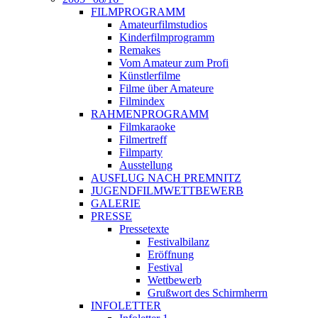
FILMPROGRAMM
Amateurfilmstudios
Kinderfilmprogramm
Remakes
Vom Amateur zum Profi
Künstlerfilme
Filme über Amateure
Filmindex
RAHMENPROGRAMM
Filmkaraoke
Filmertreff
Filmparty
Ausstellung
AUSFLUG NACH PREMNITZ
JUGENDFILMWETTBEWERB
GALERIE
PRESSE
Pressetexte
Festivalbilanz
Eröffnung
Festival
Wettbewerb
Grußwort des Schirmherrn
INFOLETTER