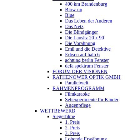
400 km Brandenburg
Blow up
Blue
Das Leben der Anderen
Das Netz
Die Blindgänger
Die Lausitz 20 x 90
Die Vorahnung
Emil und die Detektive
Erbsen auf halb 6
achtung berlin Fenster
defa spektrum Fenster
FORUM DER VISIONEN
RATHENOWER OPTIK GMBH
Parallelwelt
RAHMENPROGRAMM
Filmkaraoke
Sehexperimente für Kinder
Augenpflege
WETTBEWERB
Siegerfilme
1. Preis
2. Preis
3. Preis
Lobende Erwähnung