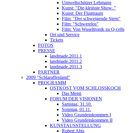
Umweltschützer Lehmann
Kunst: "Die kleinste Show.."
Kunst: Der Flugtraum
Film: "Der schweigende Stern"
Film: "Schwerelos"
Film: Von Wuseltronik zu Q-cells
Ort und Service
Tickets
FOTOS
PRESSE
landmade.2011.1
landmade.2011.2
landmade.2011.3
PARTNER
2009 "Schlaraffenland"
PROGRAMM
OSTKOST VOM SCHLOSSKOCH
Das Menü
FORUM DER VISIONEN
Samstag, 31.10.
Sonntag, 01.11.
Video Grundeinkommen I
Video Grundeinkommen II
KUNSTAUSSTELLUNG
Robert Abts