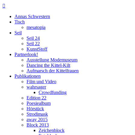

Annas Schwestern
Tisch
mesatopia
Seil
Seil 24
Seil 22
KunstStoff
Partnerlook!
Ausstellung Modemuseum
Dancing the Kittel-Kilt
Aufmarsch der Kittelfrauen
Publikationen
Film und Video
wahrsager
Crowdfunding
Edition 22
Poesiealbum
Hörstück
Strodimask
away 2015
Block 2013
Zeichenblock