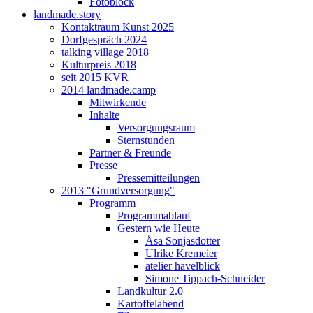
Fotoblock
landmade.story
Kontaktraum Kunst 2025
Dorfgespräch 2024
talking village 2018
Kulturpreis 2018
seit 2015 KVR
2014 landmade.camp
Mitwirkende
Inhalte
Versorgungsraum
Sternstunden
Partner & Freunde
Presse
Pressemitteilungen
2013 "Grundversorgung"
Programm
Programmablauf
Gestern wie Heute
Åsa Sonjasdotter
Ulrike Kremeier
atelier havelblick
Simone Tippach-Schneider
Landkultur 2.0
Kartoffelabend