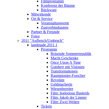
Filmprogramm
Konferenz der Bäume
Bückware
Mitwirkende
Ort & Service
Veranstaltungsorte
Zugverbindungen
Partner & Freunde
Fotos
2011 "Aufbruch/Umbruch"
landmade.2011.1
Programm
Reisende Sommerrepublik
Macht Geschenke
Once Upon A Time
Gutsherr mit Visionen
Transformationen
Raumpionier-Forscher
Revolutz
Geldmacherin
Wiesenbereiter
Film: Inglorious Basterds
Film: Jakob der Lügner
Film: Zwei Welten
Tickets