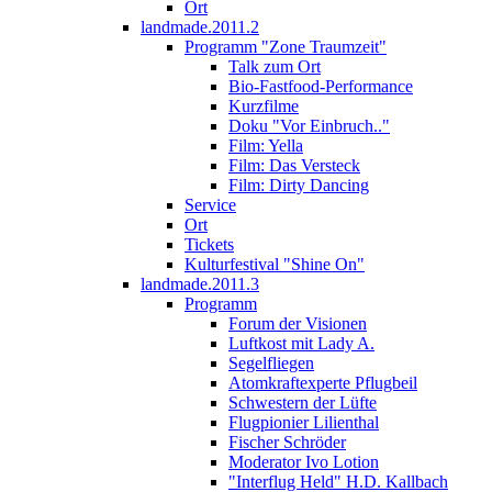
Ort
landmade.2011.2
Programm "Zone Traumzeit"
Talk zum Ort
Bio-Fastfood-Performance
Kurzfilme
Doku "Vor Einbruch.."
Film: Yella
Film: Das Versteck
Film: Dirty Dancing
Service
Ort
Tickets
Kulturfestival "Shine On"
landmade.2011.3
Programm
Forum der Visionen
Luftkost mit Lady A.
Segelfliegen
Atomkraftexperte Pflugbeil
Schwestern der Lüfte
Flugpionier Lilienthal
Fischer Schröder
Moderator Ivo Lotion
"Interflug Held" H.D. Kallbach