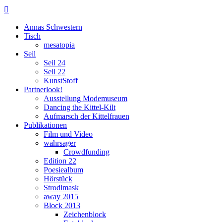

Annas Schwestern
Tisch
mesatopia
Seil
Seil 24
Seil 22
KunstStoff
Partnerlook!
Ausstellung Modemuseum
Dancing the Kittel-Kilt
Aufmarsch der Kittelfrauen
Publikationen
Film und Video
wahrsager
Crowdfunding
Edition 22
Poesiealbum
Hörstück
Strodimask
away 2015
Block 2013
Zeichenblock