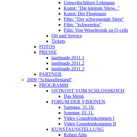
Umweltschützer Lehmann
Kunst: "Die kleinste Show.."
Kunst: Der Flugtraum
Film: "Der schweigende Stern"
Film: "Schwerelos"
Film: Von Wuseltronik zu Q-cells
Ort und Service
Tickets
FOTOS
PRESSE
landmade.2011.1
landmade.2011.2
landmade.2011.3
PARTNER
2009 "Schlaraffenland"
PROGRAMM
OSTKOST VOM SCHLOSSKOCH
Das Menü
FORUM DER VISIONEN
Samstag, 31.10.
Sonntag, 01.11.
Video Grundeinkommen I
Video Grundeinkommen II
KUNSTAUSSTELLUNG
Robert Abts