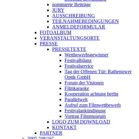
nominierte Beiträge
JURY
AUSSCHREIBUNG
TEILNAHMEBEDINGUNGEN
ANMELDEFORMULAR
FOTOALBUM
VERANSTALTUNGSORTE
PRESSE
PRESSETEXTE
Wettbewerbsgewinner
Festivalbilanz
Festivalservice
Tag der Offenen Tür: Rathenower
Optik GmbH
Forum der Visionen
Filmkaraoke
Kooperation achtung berlin
Parallelwelt
Aufruf zum Filmwettbewerb
Festivalankündigung
Vortrag Filmmuseum
LOGO ZUM DOWNLOAD
KONTAKT
PARTNER
2005 "08/16"