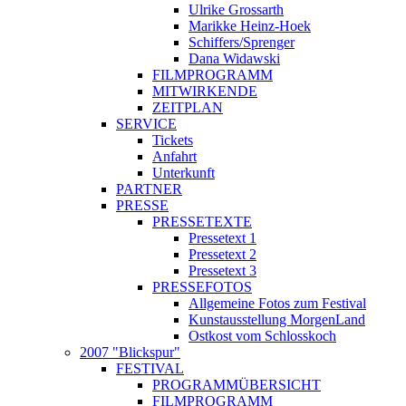
Ulrike Grossarth
Marikke Heinz-Hoek
Schiffers/Sprenger
Dana Widawski
FILMPROGRAMM
MITWIRKENDE
ZEITPLAN
SERVICE
Tickets
Anfahrt
Unterkunft
PARTNER
PRESSE
PRESSETEXTE
Pressetext 1
Pressetext 2
Pressetext 3
PRESSEFOTOS
Allgemeine Fotos zum Festival
Kunstausstellung MorgenLand
Ostkost vom Schlosskoch
2007 "Blickspur"
FESTIVAL
PROGRAMMÜBERSICHT
FILMPROGRAMM