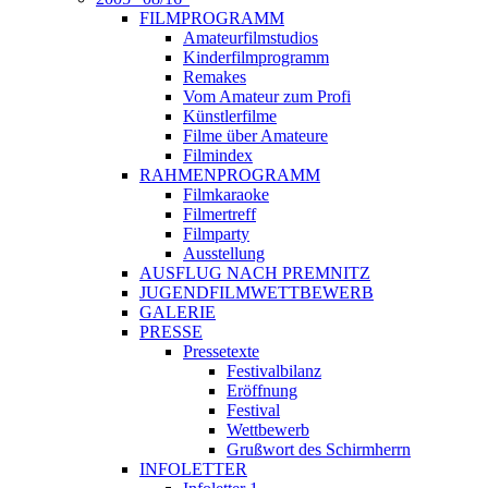
FILMPROGRAMM
Amateurfilmstudios
Kinderfilmprogramm
Remakes
Vom Amateur zum Profi
Künstlerfilme
Filme über Amateure
Filmindex
RAHMENPROGRAMM
Filmkaraoke
Filmertreff
Filmparty
Ausstellung
AUSFLUG NACH PREMNITZ
JUGENDFILMWETTBEWERB
GALERIE
PRESSE
Pressetexte
Festivalbilanz
Eröffnung
Festival
Wettbewerb
Grußwort des Schirmherrn
INFOLETTER