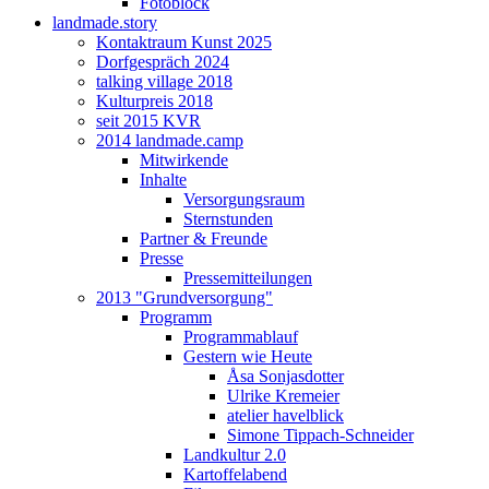
Fotoblock
landmade.story
Kontaktraum Kunst 2025
Dorfgespräch 2024
talking village 2018
Kulturpreis 2018
seit 2015 KVR
2014 landmade.camp
Mitwirkende
Inhalte
Versorgungsraum
Sternstunden
Partner & Freunde
Presse
Pressemitteilungen
2013 "Grundversorgung"
Programm
Programmablauf
Gestern wie Heute
Åsa Sonjasdotter
Ulrike Kremeier
atelier havelblick
Simone Tippach-Schneider
Landkultur 2.0
Kartoffelabend