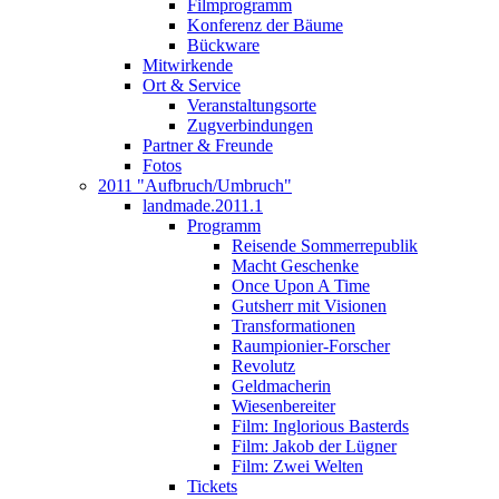
Filmprogramm
Konferenz der Bäume
Bückware
Mitwirkende
Ort & Service
Veranstaltungsorte
Zugverbindungen
Partner & Freunde
Fotos
2011 "Aufbruch/Umbruch"
landmade.2011.1
Programm
Reisende Sommerrepublik
Macht Geschenke
Once Upon A Time
Gutsherr mit Visionen
Transformationen
Raumpionier-Forscher
Revolutz
Geldmacherin
Wiesenbereiter
Film: Inglorious Basterds
Film: Jakob der Lügner
Film: Zwei Welten
Tickets