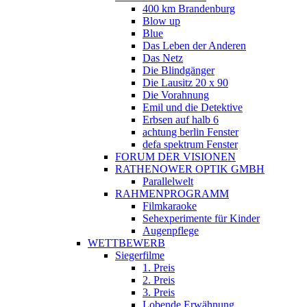
400 km Brandenburg
Blow up
Blue
Das Leben der Anderen
Das Netz
Die Blindgänger
Die Lausitz 20 x 90
Die Vorahnung
Emil und die Detektive
Erbsen auf halb 6
achtung berlin Fenster
defa spektrum Fenster
FORUM DER VISIONEN
RATHENOWER OPTIK GMBH
Parallelwelt
RAHMENPROGRAMM
Filmkaraoke
Sehexperimente für Kinder
Augenpflege
WETTBEWERB
Siegerfilme
1. Preis
2. Preis
3. Preis
Lobende Erwähnung