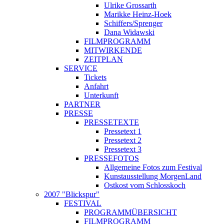
Ulrike Grossarth
Marikke Heinz-Hoek
Schiffers/Sprenger
Dana Widawski
FILMPROGRAMM
MITWIRKENDE
ZEITPLAN
SERVICE
Tickets
Anfahrt
Unterkunft
PARTNER
PRESSE
PRESSETEXTE
Pressetext 1
Pressetext 2
Pressetext 3
PRESSEFOTOS
Allgemeine Fotos zum Festival
Kunstausstellung MorgenLand
Ostkost vom Schlosskoch
2007 "Blickspur"
FESTIVAL
PROGRAMMÜBERSICHT
FILMPROGRAMM