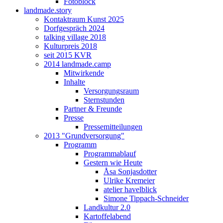
Fotoblock
landmade.story
Kontaktraum Kunst 2025
Dorfgespräch 2024
talking village 2018
Kulturpreis 2018
seit 2015 KVR
2014 landmade.camp
Mitwirkende
Inhalte
Versorgungsraum
Sternstunden
Partner & Freunde
Presse
Pressemitteilungen
2013 "Grundversorgung"
Programm
Programmablauf
Gestern wie Heute
Åsa Sonjasdotter
Ulrike Kremeier
atelier havelblick
Simone Tippach-Schneider
Landkultur 2.0
Kartoffelabend