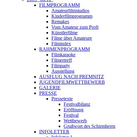
FILMPROGRAMM
Amateurfilmstudios
Kinderfilmprogramm
Remakes
Vom Amateur zum Profi
Künstlerfilme
Filme über Amateure
Filmindex
RAHMENPROGRAMM
Filmkaraoke
Filmertreff
Filmparty
Ausstellung
AUSFLUG NACH PREMNITZ
JUGENDFILMWETTBEWERB
GALERIE
PRESSE
Pressetexte
Festivalbilanz
Eröffnung
Festival
Wettbewerb
Grußwort des Schirmherrn
INFOLETTER