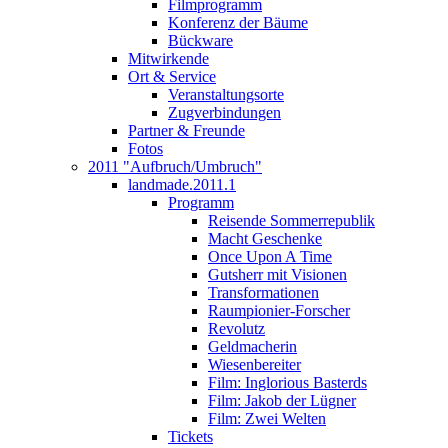
Filmprogramm
Konferenz der Bäume
Bückware
Mitwirkende
Ort & Service
Veranstaltungsorte
Zugverbindungen
Partner & Freunde
Fotos
2011 "Aufbruch/Umbruch"
landmade.2011.1
Programm
Reisende Sommerrepublik
Macht Geschenke
Once Upon A Time
Gutsherr mit Visionen
Transformationen
Raumpionier-Forscher
Revolutz
Geldmacherin
Wiesenbereiter
Film: Inglorious Basterds
Film: Jakob der Lügner
Film: Zwei Welten
Tickets