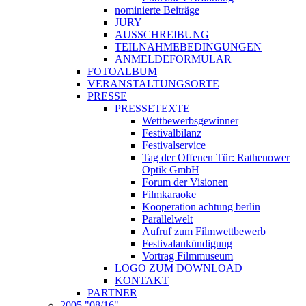
nominierte Beiträge
JURY
AUSSCHREIBUNG
TEILNAHMEBEDINGUNGEN
ANMELDEFORMULAR
FOTOALBUM
VERANSTALTUNGSORTE
PRESSE
PRESSETEXTE
Wettbewerbsgewinner
Festivalbilanz
Festivalservice
Tag der Offenen Tür: Rathenower
Optik GmbH
Forum der Visionen
Filmkaraoke
Kooperation achtung berlin
Parallelwelt
Aufruf zum Filmwettbewerb
Festivalankündigung
Vortrag Filmmuseum
LOGO ZUM DOWNLOAD
KONTAKT
PARTNER
2005 "08/16"