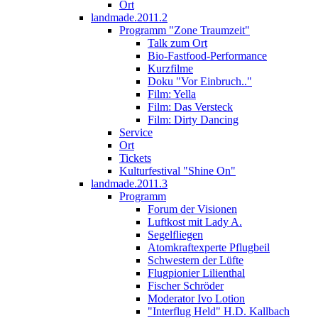
Ort
landmade.2011.2
Programm "Zone Traumzeit"
Talk zum Ort
Bio-Fastfood-Performance
Kurzfilme
Doku "Vor Einbruch.."
Film: Yella
Film: Das Versteck
Film: Dirty Dancing
Service
Ort
Tickets
Kulturfestival "Shine On"
landmade.2011.3
Programm
Forum der Visionen
Luftkost mit Lady A.
Segelfliegen
Atomkraftexperte Pflugbeil
Schwestern der Lüfte
Flugpionier Lilienthal
Fischer Schröder
Moderator Ivo Lotion
"Interflug Held" H.D. Kallbach