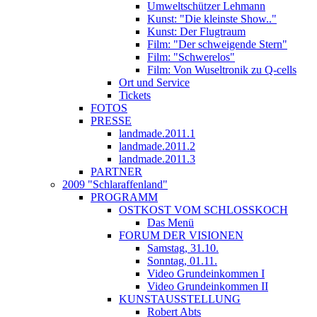
Umweltschützer Lehmann
Kunst: "Die kleinste Show.."
Kunst: Der Flugtraum
Film: "Der schweigende Stern"
Film: "Schwerelos"
Film: Von Wuseltronik zu Q-cells
Ort und Service
Tickets
FOTOS
PRESSE
landmade.2011.1
landmade.2011.2
landmade.2011.3
PARTNER
2009 "Schlaraffenland"
PROGRAMM
OSTKOST VOM SCHLOSSKOCH
Das Menü
FORUM DER VISIONEN
Samstag, 31.10.
Sonntag, 01.11.
Video Grundeinkommen I
Video Grundeinkommen II
KUNSTAUSSTELLUNG
Robert Abts