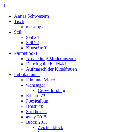

Annas Schwestern
Tisch
mesatopia
Seil
Seil 24
Seil 22
KunstStoff
Partnerlook!
Ausstellung Modemuseum
Dancing the Kittel-Kilt
Aufmarsch der Kittelfrauen
Publikationen
Film und Video
wahrsager
Crowdfunding
Edition 22
Poesiealbum
Hörstück
Strodimask
away 2015
Block 2013
Zeichenblock