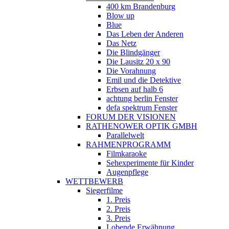
400 km Brandenburg
Blow up
Blue
Das Leben der Anderen
Das Netz
Die Blindgänger
Die Lausitz 20 x 90
Die Vorahnung
Emil und die Detektive
Erbsen auf halb 6
achtung berlin Fenster
defa spektrum Fenster
FORUM DER VISIONEN
RATHENOWER OPTIK GMBH
Parallelwelt
RAHMENPROGRAMM
Filmkaraoke
Sehexperimente für Kinder
Augenpflege
WETTBEWERB
Siegerfilme
1. Preis
2. Preis
3. Preis
Lobende Erwähnung