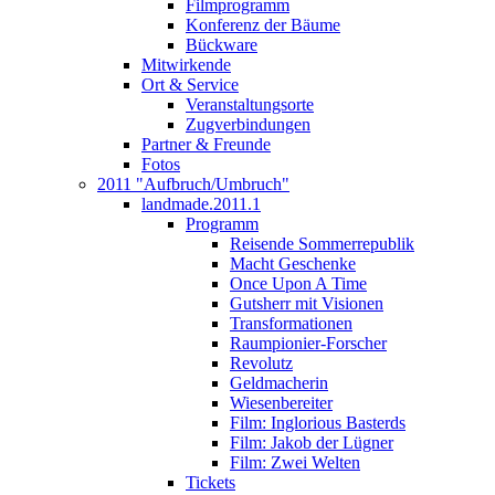
Filmprogramm
Konferenz der Bäume
Bückware
Mitwirkende
Ort & Service
Veranstaltungsorte
Zugverbindungen
Partner & Freunde
Fotos
2011 "Aufbruch/Umbruch"
landmade.2011.1
Programm
Reisende Sommerrepublik
Macht Geschenke
Once Upon A Time
Gutsherr mit Visionen
Transformationen
Raumpionier-Forscher
Revolutz
Geldmacherin
Wiesenbereiter
Film: Inglorious Basterds
Film: Jakob der Lügner
Film: Zwei Welten
Tickets