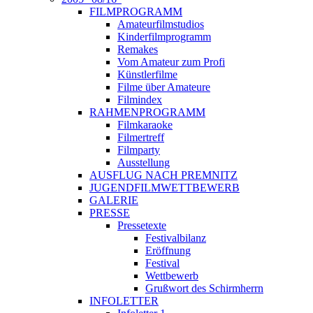
FILMPROGRAMM
Amateurfilmstudios
Kinderfilmprogramm
Remakes
Vom Amateur zum Profi
Künstlerfilme
Filme über Amateure
Filmindex
RAHMENPROGRAMM
Filmkaraoke
Filmertreff
Filmparty
Ausstellung
AUSFLUG NACH PREMNITZ
JUGENDFILMWETTBEWERB
GALERIE
PRESSE
Pressetexte
Festivalbilanz
Eröffnung
Festival
Wettbewerb
Grußwort des Schirmherrn
INFOLETTER