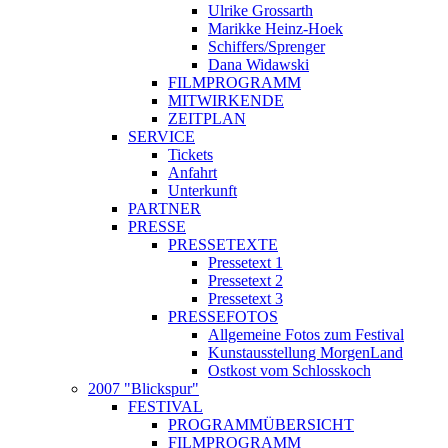
Ulrike Grossarth
Marikke Heinz-Hoek
Schiffers/Sprenger
Dana Widawski
FILMPROGRAMM
MITWIRKENDE
ZEITPLAN
SERVICE
Tickets
Anfahrt
Unterkunft
PARTNER
PRESSE
PRESSETEXTE
Pressetext 1
Pressetext 2
Pressetext 3
PRESSEFOTOS
Allgemeine Fotos zum Festival
Kunstausstellung MorgenLand
Ostkost vom Schlosskoch
2007 "Blickspur"
FESTIVAL
PROGRAMMÜBERSICHT
FILMPROGRAMM