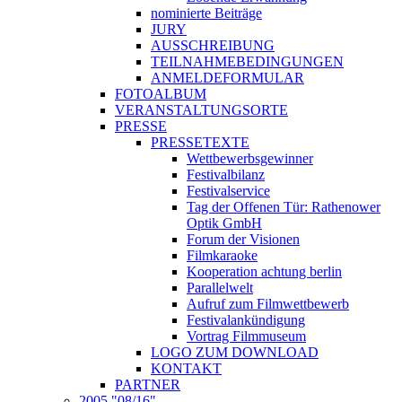
nominierte Beiträge
JURY
AUSSCHREIBUNG
TEILNAHMEBEDINGUNGEN
ANMELDEFORMULAR
FOTOALBUM
VERANSTALTUNGSORTE
PRESSE
PRESSETEXTE
Wettbewerbsgewinner
Festivalbilanz
Festivalservice
Tag der Offenen Tür: Rathenower
Optik GmbH
Forum der Visionen
Filmkaraoke
Kooperation achtung berlin
Parallelwelt
Aufruf zum Filmwettbewerb
Festivalankündigung
Vortrag Filmmuseum
LOGO ZUM DOWNLOAD
KONTAKT
PARTNER
2005 "08/16"