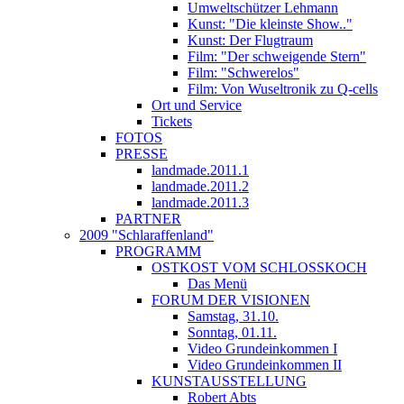
Umweltschützer Lehmann
Kunst: "Die kleinste Show.."
Kunst: Der Flugtraum
Film: "Der schweigende Stern"
Film: "Schwerelos"
Film: Von Wuseltronik zu Q-cells
Ort und Service
Tickets
FOTOS
PRESSE
landmade.2011.1
landmade.2011.2
landmade.2011.3
PARTNER
2009 "Schlaraffenland"
PROGRAMM
OSTKOST VOM SCHLOSSKOCH
Das Menü
FORUM DER VISIONEN
Samstag, 31.10.
Sonntag, 01.11.
Video Grundeinkommen I
Video Grundeinkommen II
KUNSTAUSSTELLUNG
Robert Abts