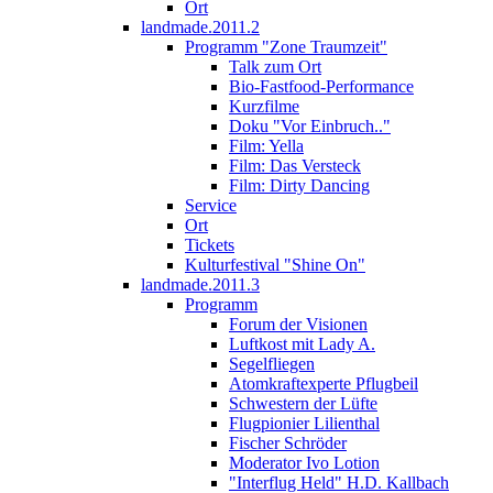
Ort
landmade.2011.2
Programm "Zone Traumzeit"
Talk zum Ort
Bio-Fastfood-Performance
Kurzfilme
Doku "Vor Einbruch.."
Film: Yella
Film: Das Versteck
Film: Dirty Dancing
Service
Ort
Tickets
Kulturfestival "Shine On"
landmade.2011.3
Programm
Forum der Visionen
Luftkost mit Lady A.
Segelfliegen
Atomkraftexperte Pflugbeil
Schwestern der Lüfte
Flugpionier Lilienthal
Fischer Schröder
Moderator Ivo Lotion
"Interflug Held" H.D. Kallbach