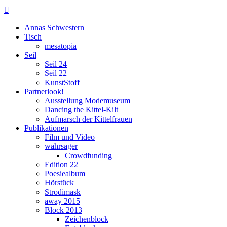

Annas Schwestern
Tisch
mesatopia
Seil
Seil 24
Seil 22
KunstStoff
Partnerlook!
Ausstellung Modemuseum
Dancing the Kittel-Kilt
Aufmarsch der Kittelfrauen
Publikationen
Film und Video
wahrsager
Crowdfunding
Edition 22
Poesiealbum
Hörstück
Strodimask
away 2015
Block 2013
Zeichenblock