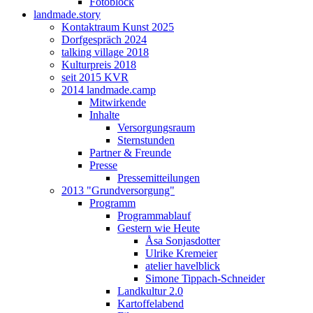
Fotoblock
landmade.story
Kontaktraum Kunst 2025
Dorfgespräch 2024
talking village 2018
Kulturpreis 2018
seit 2015 KVR
2014 landmade.camp
Mitwirkende
Inhalte
Versorgungsraum
Sternstunden
Partner & Freunde
Presse
Pressemitteilungen
2013 "Grundversorgung"
Programm
Programmablauf
Gestern wie Heute
Åsa Sonjasdotter
Ulrike Kremeier
atelier havelblick
Simone Tippach-Schneider
Landkultur 2.0
Kartoffelabend