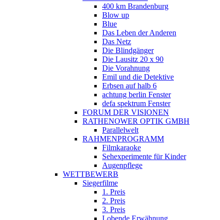
400 km Brandenburg
Blow up
Blue
Das Leben der Anderen
Das Netz
Die Blindgänger
Die Lausitz 20 x 90
Die Vorahnung
Emil und die Detektive
Erbsen auf halb 6
achtung berlin Fenster
defa spektrum Fenster
FORUM DER VISIONEN
RATHENOWER OPTIK GMBH
Parallelwelt
RAHMENPROGRAMM
Filmkaraoke
Sehexperimente für Kinder
Augenpflege
WETTBEWERB
Siegerfilme
1. Preis
2. Preis
3. Preis
Lobende Erwähnung