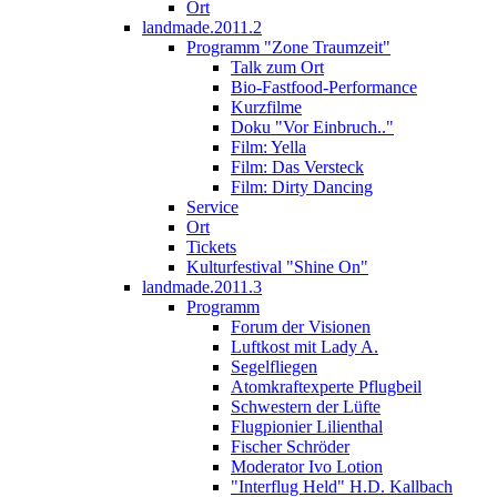
Ort
landmade.2011.2
Programm "Zone Traumzeit"
Talk zum Ort
Bio-Fastfood-Performance
Kurzfilme
Doku "Vor Einbruch.."
Film: Yella
Film: Das Versteck
Film: Dirty Dancing
Service
Ort
Tickets
Kulturfestival "Shine On"
landmade.2011.3
Programm
Forum der Visionen
Luftkost mit Lady A.
Segelfliegen
Atomkraftexperte Pflugbeil
Schwestern der Lüfte
Flugpionier Lilienthal
Fischer Schröder
Moderator Ivo Lotion
"Interflug Held" H.D. Kallbach