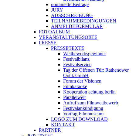
nominierte Beiträge
JURY
AUSSCHREIBUNG
TEILNAHMEBEDINGUNGEN
ANMELDEFORMULAR
FOTOALBUM
VERANSTALTUNGSORTE
PRESSE
PRESSETEXTE
Wettbewerbsgewinner
Festivalbilanz
Festivalservice
Tag der Offenen Tür: Rathenower
Optik GmbH
Forum der Visionen
Filmkaraoke
Kooperation achtung berlin
Parallelwelt
Aufruf zum Filmwettbewerb
Festivalankündigung
Vortrag Filmmuseum
LOGO ZUM DOWNLOAD
KONTAKT
PARTNER
2005 "08/16"