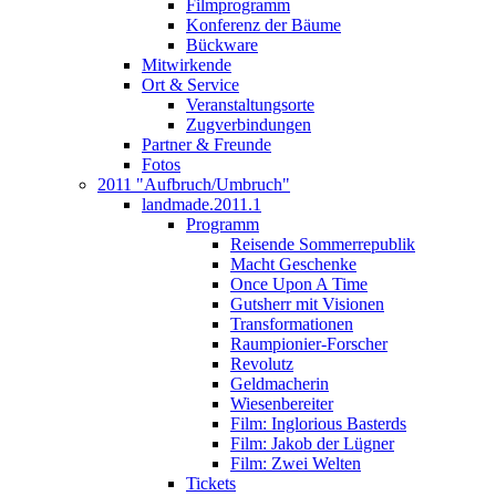
Filmprogramm
Konferenz der Bäume
Bückware
Mitwirkende
Ort & Service
Veranstaltungsorte
Zugverbindungen
Partner & Freunde
Fotos
2011 "Aufbruch/Umbruch"
landmade.2011.1
Programm
Reisende Sommerrepublik
Macht Geschenke
Once Upon A Time
Gutsherr mit Visionen
Transformationen
Raumpionier-Forscher
Revolutz
Geldmacherin
Wiesenbereiter
Film: Inglorious Basterds
Film: Jakob der Lügner
Film: Zwei Welten
Tickets