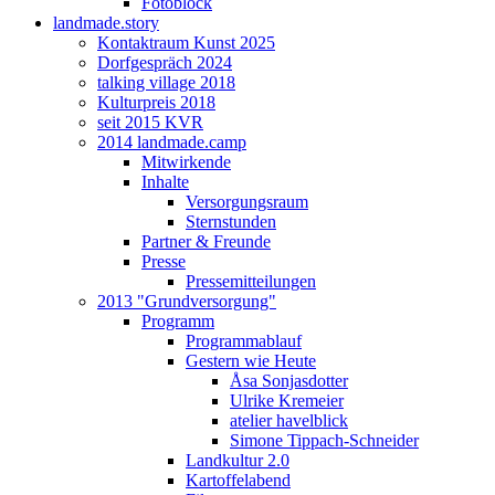
Fotoblock
landmade.story
Kontaktraum Kunst 2025
Dorfgespräch 2024
talking village 2018
Kulturpreis 2018
seit 2015 KVR
2014 landmade.camp
Mitwirkende
Inhalte
Versorgungsraum
Sternstunden
Partner & Freunde
Presse
Pressemitteilungen
2013 "Grundversorgung"
Programm
Programmablauf
Gestern wie Heute
Åsa Sonjasdotter
Ulrike Kremeier
atelier havelblick
Simone Tippach-Schneider
Landkultur 2.0
Kartoffelabend