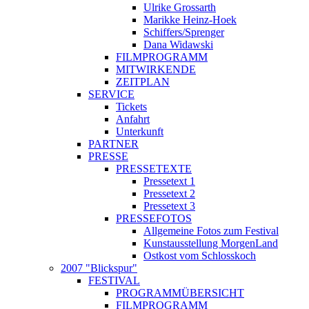
Ulrike Grossarth
Marikke Heinz-Hoek
Schiffers/Sprenger
Dana Widawski
FILMPROGRAMM
MITWIRKENDE
ZEITPLAN
SERVICE
Tickets
Anfahrt
Unterkunft
PARTNER
PRESSE
PRESSETEXTE
Pressetext 1
Pressetext 2
Pressetext 3
PRESSEFOTOS
Allgemeine Fotos zum Festival
Kunstausstellung MorgenLand
Ostkost vom Schlosskoch
2007 "Blickspur"
FESTIVAL
PROGRAMMÜBERSICHT
FILMPROGRAMM