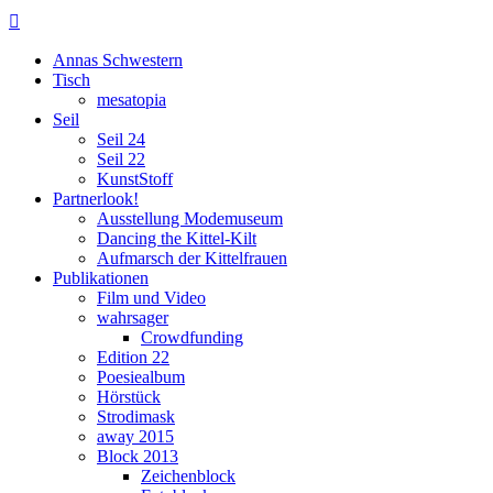

Annas Schwestern
Tisch
mesatopia
Seil
Seil 24
Seil 22
KunstStoff
Partnerlook!
Ausstellung Modemuseum
Dancing the Kittel-Kilt
Aufmarsch der Kittelfrauen
Publikationen
Film und Video
wahrsager
Crowdfunding
Edition 22
Poesiealbum
Hörstück
Strodimask
away 2015
Block 2013
Zeichenblock