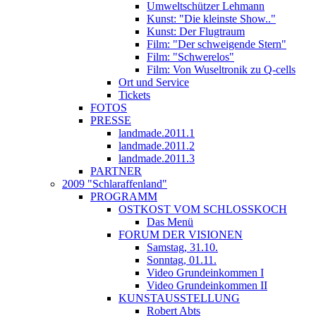
Umweltschützer Lehmann
Kunst: "Die kleinste Show.."
Kunst: Der Flugtraum
Film: "Der schweigende Stern"
Film: "Schwerelos"
Film: Von Wuseltronik zu Q-cells
Ort und Service
Tickets
FOTOS
PRESSE
landmade.2011.1
landmade.2011.2
landmade.2011.3
PARTNER
2009 "Schlaraffenland"
PROGRAMM
OSTKOST VOM SCHLOSSKOCH
Das Menü
FORUM DER VISIONEN
Samstag, 31.10.
Sonntag, 01.11.
Video Grundeinkommen I
Video Grundeinkommen II
KUNSTAUSSTELLUNG
Robert Abts