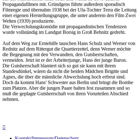
Propagandafilmen mit. Gründgens führte außerdem sporadisch
Filmregie und übernahm 1938 bei der Ufa-Tochter Terra die Leitung
einer eigenen Herstellungsgruppe, die unter anderem den Film Zwei
Welten (1939) produzierte.
Die Verwechslungskomödie mit propagandistischen Tendenzen
wurde vollständig im Landgut Borsig in Groß Behnitz gedreht.
Auf dem Weg zur Erntehilfe tauschen Hans Schulz und Werner von
Rednitz auf dem Rittergut die Quartierzettel, denn Werner möchte
die Begegnung mit den Verwandten, den Gutsherrschaften,
vermeiden. Jetzt ist er der Arbeiterjunge, Hans der junge Baron.
Die Gutsherrschaft blamiert sich so gut sie kann mit ihrem
Standesdünkel, wären da nicht die beiden Mädchen Brigitte und
Agnes, die über die männliche Abwechslung hoch erfreut sind.
Doch da kommt Hans' Schwester aus Berlin und bringt die Bombe
zum Platzen. Aber die jungen Paare halten fest zusammen und so
muß die geplagte Gutsherrschaft von ihren Vorurteilen Abschied
nehmen.

Kontakt/Impressum/Datenschutz