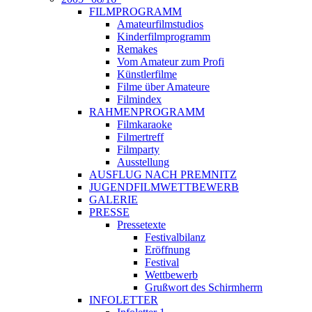
FILMPROGRAMM
Amateurfilmstudios
Kinderfilmprogramm
Remakes
Vom Amateur zum Profi
Künstlerfilme
Filme über Amateure
Filmindex
RAHMENPROGRAMM
Filmkaraoke
Filmertreff
Filmparty
Ausstellung
AUSFLUG NACH PREMNITZ
JUGENDFILMWETTBEWERB
GALERIE
PRESSE
Pressetexte
Festivalbilanz
Eröffnung
Festival
Wettbewerb
Grußwort des Schirmherrn
INFOLETTER