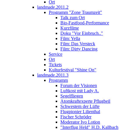
Ort
landmade.2011.2
Programm "Zone Traumzeit"
Talk zum Ort
Bio-Fastfood-Performance
Kurzfilme
Doku "Vor Einbruch.."
Film: Yella
Film: Das Versteck
Film: Dirty Dancing
Service
Ort
Tickets
Kulturfestival "Shine On"
landmade.2011.3
Programm
Forum der Visionen
Luftkost mit Lady A.
Segelfliegen
Atomkraftexperte Pflugbeil
Schwestern der Lüfte
Flugpionier Lilienthal
Fischer Schröder
Moderator Ivo Lotion
"Interflug Held" H.D. Kallbach