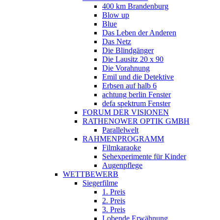
400 km Brandenburg
Blow up
Blue
Das Leben der Anderen
Das Netz
Die Blindgänger
Die Lausitz 20 x 90
Die Vorahnung
Emil und die Detektive
Erbsen auf halb 6
achtung berlin Fenster
defa spektrum Fenster
FORUM DER VISIONEN
RATHENOWER OPTIK GMBH
Parallelwelt
RAHMENPROGRAMM
Filmkaraoke
Sehexperimente für Kinder
Augenpflege
WETTBEWERB
Siegerfilme
1. Preis
2. Preis
3. Preis
Lobende Erwähnung