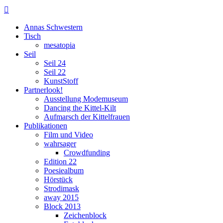

Annas Schwestern
Tisch
mesatopia
Seil
Seil 24
Seil 22
KunstStoff
Partnerlook!
Ausstellung Modemuseum
Dancing the Kittel-Kilt
Aufmarsch der Kittelfrauen
Publikationen
Film und Video
wahrsager
Crowdfunding
Edition 22
Poesiealbum
Hörstück
Strodimask
away 2015
Block 2013
Zeichenblock