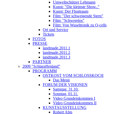
Umweltschützer Lehmann
Kunst: "Die kleinste Show.."
Kunst: Der Flugtraum
Film: "Der schweigende Stern"
Film: "Schwerelos"
Film: Von Wuseltronik zu Q-cells
Ort und Service
Tickets
FOTOS
PRESSE
landmade.2011.1
landmade.2011.2
landmade.2011.3
PARTNER
2009 "Schlaraffenland"
PROGRAMM
OSTKOST VOM SCHLOSSKOCH
Das Menü
FORUM DER VISIONEN
Samstag, 31.10.
Sonntag, 01.11.
Video Grundeinkommen I
Video Grundeinkommen II
KUNSTAUSSTELLUNG
Robert Abts