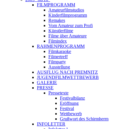
FILMPROGRAMM
Amateurfilmstudios
Kinderfilmprogramm
Remakes
Vom Amateur zum Profi
Künstlerfilme
Filme über Amateure
Filmindex
RAHMENPROGRAMM
Filmkaraoke
Filmertreff
Filmparty
Ausstellung
AUSFLUG NACH PREMNITZ
JUGENDFILMWETTBEWERB
GALERIE
PRESSE
Pressetexte
Festivalbilanz
Eröffnung
Festival
Wettbewerb
Grußwort des Schirmherrn
INFOLETTER