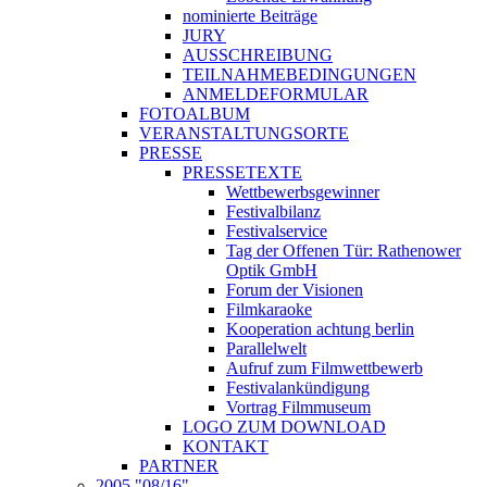
nominierte Beiträge
JURY
AUSSCHREIBUNG
TEILNAHMEBEDINGUNGEN
ANMELDEFORMULAR
FOTOALBUM
VERANSTALTUNGSORTE
PRESSE
PRESSETEXTE
Wettbewerbsgewinner
Festivalbilanz
Festivalservice
Tag der Offenen Tür: Rathenower
Optik GmbH
Forum der Visionen
Filmkaraoke
Kooperation achtung berlin
Parallelwelt
Aufruf zum Filmwettbewerb
Festivalankündigung
Vortrag Filmmuseum
LOGO ZUM DOWNLOAD
KONTAKT
PARTNER
2005 "08/16"