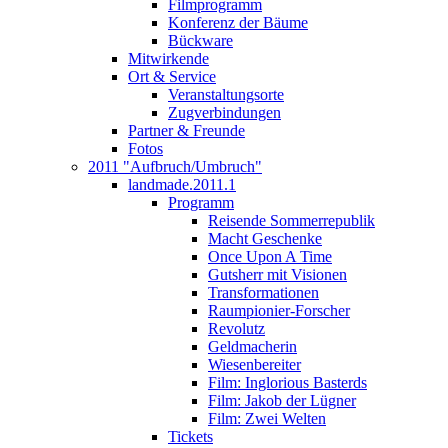
Filmprogramm
Konferenz der Bäume
Bückware
Mitwirkende
Ort & Service
Veranstaltungsorte
Zugverbindungen
Partner & Freunde
Fotos
2011 "Aufbruch/Umbruch"
landmade.2011.1
Programm
Reisende Sommerrepublik
Macht Geschenke
Once Upon A Time
Gutsherr mit Visionen
Transformationen
Raumpionier-Forscher
Revolutz
Geldmacherin
Wiesenbereiter
Film: Inglorious Basterds
Film: Jakob der Lügner
Film: Zwei Welten
Tickets