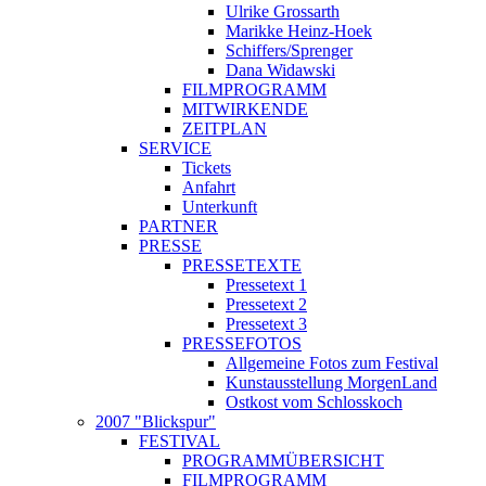
Ulrike Grossarth
Marikke Heinz-Hoek
Schiffers/Sprenger
Dana Widawski
FILMPROGRAMM
MITWIRKENDE
ZEITPLAN
SERVICE
Tickets
Anfahrt
Unterkunft
PARTNER
PRESSE
PRESSETEXTE
Pressetext 1
Pressetext 2
Pressetext 3
PRESSEFOTOS
Allgemeine Fotos zum Festival
Kunstausstellung MorgenLand
Ostkost vom Schlosskoch
2007 "Blickspur"
FESTIVAL
PROGRAMMÜBERSICHT
FILMPROGRAMM