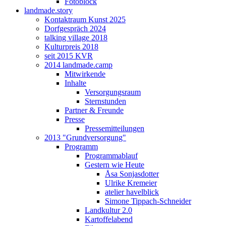
Fotoblock
landmade.story
Kontaktraum Kunst 2025
Dorfgespräch 2024
talking village 2018
Kulturpreis 2018
seit 2015 KVR
2014 landmade.camp
Mitwirkende
Inhalte
Versorgungsraum
Sternstunden
Partner & Freunde
Presse
Pressemitteilungen
2013 "Grundversorgung"
Programm
Programmablauf
Gestern wie Heute
Åsa Sonjasdotter
Ulrike Kremeier
atelier havelblick
Simone Tippach-Schneider
Landkultur 2.0
Kartoffelabend