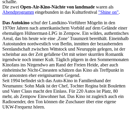
schallte.
Die zwei
Open-Air-Kino-Nächte von landmade
waren als
Abendprogramm
eingebunden in das Kulturfestival
"Shine on"
.
Das Autokino
schuf der Landkino-Vorführer Mögelin in den
1970er Jahren nach amerika­nischem Vorbild auf dem Gelände einer
ehemaligen Hühnermast-LPG in Zempow. Ein wildes, authentisches
Areal, das bis heute wie eine ‚Zone’ Traumzeit bereithält. Eineinhalb
Autostunden nordwestlich von Berlin, inmitten der bezaubernden
Seenlandschaft zwischen Wittstock und Neuruppin gelegen, ist der
scheinbar aus der Zeit gefallene Ort mit seiner skurrilen Romantik
irgendwie noch immer Kult. Täglich pilgern in den Sommermonaten
Kinofans ins Nirgendwo am Rand der Freien Heide, aber auch
einheimische Nicht-Cineasten schätzen das Kino als Treffpunkt in
der ansonsten eher ereignisarmen Gegend.
Seit 1994 befindet sich das Auto-Kino in Familienhand der
Neumanns: Sohn Maik ist der Chef, Tochter Regina brät Bouletten
und Vater Claus macht den Einlass. Für 220 Autos ist Platz, 80
mehr, als Zempow Einwohner hat. Das Kino ist zugleich auch ein
Radiosender, den Ton können die Zuschauer über eine eigene
UKW-Frequenz hören.