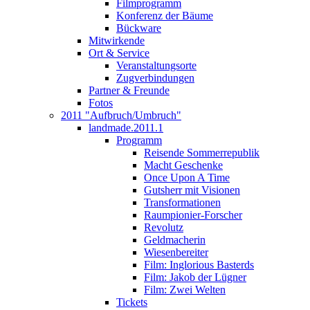
Filmprogramm
Konferenz der Bäume
Bückware
Mitwirkende
Ort & Service
Veranstaltungsorte
Zugverbindungen
Partner & Freunde
Fotos
2011 "Aufbruch/Umbruch"
landmade.2011.1
Programm
Reisende Sommerrepublik
Macht Geschenke
Once Upon A Time
Gutsherr mit Visionen
Transformationen
Raumpionier-Forscher
Revolutz
Geldmacherin
Wiesenbereiter
Film: Inglorious Basterds
Film: Jakob der Lügner
Film: Zwei Welten
Tickets