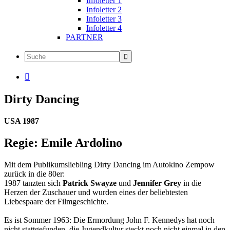
Infoletter 1
Infoletter 2
Infoletter 3
Infoletter 4
PARTNER

Dirty Dancing
USA 1987
Regie: Emile Ardolino
Mit dem Publikumsliebling Dirty Dancing im Autokino Zempow
zurück in die 80er:
1987 tanzten sich
Patrick Swayze
und
Jennifer Grey
in die
Herzen der Zuschauer und wurden eines der beliebtesten
Liebespaare der Filmgeschichte.
Es ist Sommer 1963: Die Ermordung John F. Kennedys hat noch
nicht stattgefunden, die Jugendkultur steckt noch nicht einmal in den