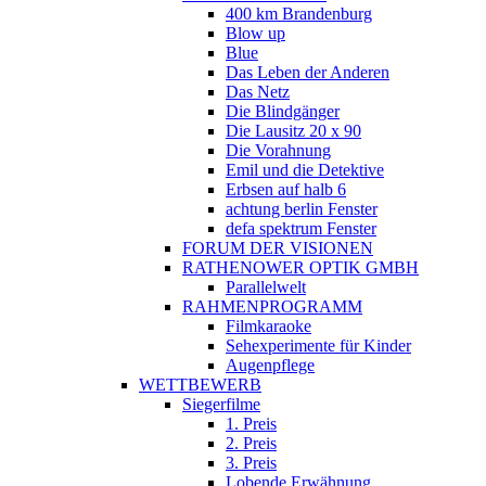
400 km Brandenburg
Blow up
Blue
Das Leben der Anderen
Das Netz
Die Blindgänger
Die Lausitz 20 x 90
Die Vorahnung
Emil und die Detektive
Erbsen auf halb 6
achtung berlin Fenster
defa spektrum Fenster
FORUM DER VISIONEN
RATHENOWER OPTIK GMBH
Parallelwelt
RAHMENPROGRAMM
Filmkaraoke
Sehexperimente für Kinder
Augenpflege
WETTBEWERB
Siegerfilme
1. Preis
2. Preis
3. Preis
Lobende Erwähnung