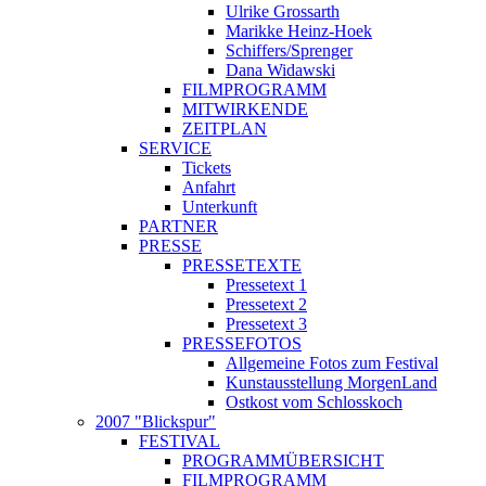
Ulrike Grossarth
Marikke Heinz-Hoek
Schiffers/Sprenger
Dana Widawski
FILMPROGRAMM
MITWIRKENDE
ZEITPLAN
SERVICE
Tickets
Anfahrt
Unterkunft
PARTNER
PRESSE
PRESSETEXTE
Pressetext 1
Pressetext 2
Pressetext 3
PRESSEFOTOS
Allgemeine Fotos zum Festival
Kunstausstellung MorgenLand
Ostkost vom Schlosskoch
2007 "Blickspur"
FESTIVAL
PROGRAMMÜBERSICHT
FILMPROGRAMM