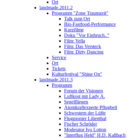
Ort
landmade.2011.2
Programm "Zone Traumzeit"
Talk zum Ort
Bio-Fastfood-Performance
Kurzfilme
Doku "Vor Einbruch.."
Film: Yella
Film: Das Versteck
Film: Dirty Dancing
Service
Ort
Tickets
Kulturfestival "Shine On"
landmade.2011.3
Programm
Forum der Visionen
Luftkost mit Lady A.
Segelfliegen
Atomkraftexperte Pflugbeil
Schwestern der Lüfte
Flugpionier Lilienthal
Fischer Schröder
Moderator Ivo Lotion
"Interflug Held" H.D. Kallbach