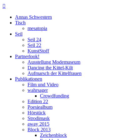

Annas Schwestern
Tisch
mesatopia
Seil
Seil 24
Seil 22
KunstStoff
Partnerlook!
Ausstellung Modemuseum
Dancing the Kittel-Kilt
Aufmarsch der Kittelfrauen
Publikationen
Film und Video
wahrsager
Crowdfunding
Edition 22
Poesiealbum
Hörstück
Strodimask
away 2015
Block 2013
Zeichenblock