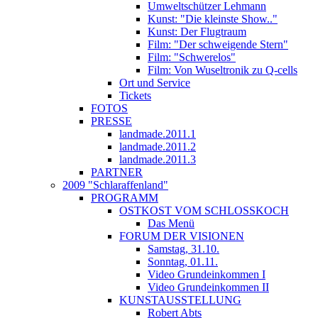
Umweltschützer Lehmann
Kunst: "Die kleinste Show.."
Kunst: Der Flugtraum
Film: "Der schweigende Stern"
Film: "Schwerelos"
Film: Von Wuseltronik zu Q-cells
Ort und Service
Tickets
FOTOS
PRESSE
landmade.2011.1
landmade.2011.2
landmade.2011.3
PARTNER
2009 "Schlaraffenland"
PROGRAMM
OSTKOST VOM SCHLOSSKOCH
Das Menü
FORUM DER VISIONEN
Samstag, 31.10.
Sonntag, 01.11.
Video Grundeinkommen I
Video Grundeinkommen II
KUNSTAUSSTELLUNG
Robert Abts