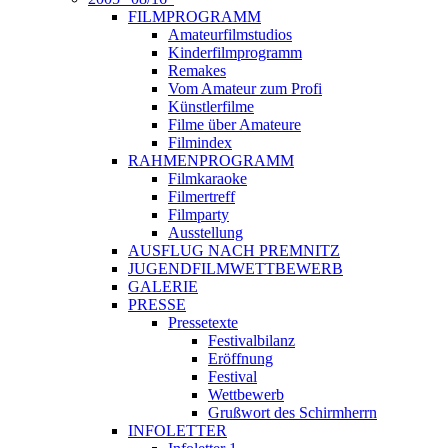
FILMPROGRAMM
Amateurfilmstudios
Kinderfilmprogramm
Remakes
Vom Amateur zum Profi
Künstlerfilme
Filme über Amateure
Filmindex
RAHMENPROGRAMM
Filmkaraoke
Filmertreff
Filmparty
Ausstellung
AUSFLUG NACH PREMNITZ
JUGENDFILMWETTBEWERB
GALERIE
PRESSE
Pressetexte
Festivalbilanz
Eröffnung
Festival
Wettbewerb
Grußwort des Schirmherrn
INFOLETTER