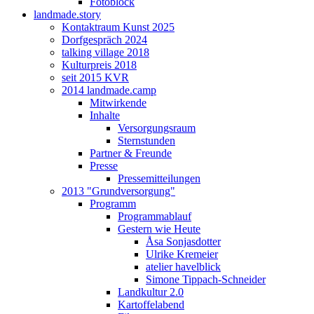
Fotoblock
landmade.story
Kontaktraum Kunst 2025
Dorfgespräch 2024
talking village 2018
Kulturpreis 2018
seit 2015 KVR
2014 landmade.camp
Mitwirkende
Inhalte
Versorgungsraum
Sternstunden
Partner & Freunde
Presse
Pressemitteilungen
2013 "Grundversorgung"
Programm
Programmablauf
Gestern wie Heute
Åsa Sonjasdotter
Ulrike Kremeier
atelier havelblick
Simone Tippach-Schneider
Landkultur 2.0
Kartoffelabend