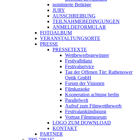
nominierte Beiträge
JURY
AUSSCHREIBUNG
TEILNAHMEBEDINGUNGEN
ANMELDEFORMULAR
FOTOALBUM
VERANSTALTUNGSORTE
PRESSE
PRESSETEXTE
Wettbewerbsgewinner
Festivalbilanz
Festivalservice
Tag der Offenen Tür: Rathenower
Optik GmbH
Forum der Visionen
Filmkaraoke
Kooperation achtung berlin
Parallelwelt
Aufruf zum Filmwettbewerb
Festivalankündigung
Vortrag Filmmuseum
LOGO ZUM DOWNLOAD
KONTAKT
PARTNER
2005 "08/16"