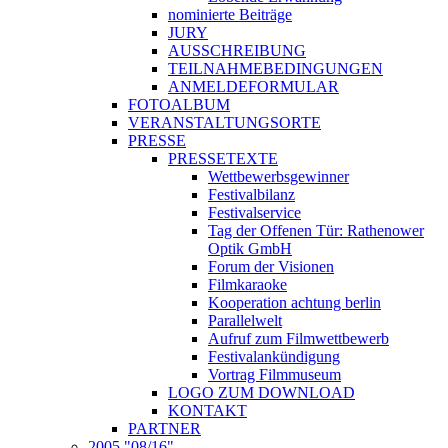
nominierte Beiträge
JURY
AUSSCHREIBUNG
TEILNAHMEBEDINGUNGEN
ANMELDEFORMULAR
FOTOALBUM
VERANSTALTUNGSORTE
PRESSE
PRESSETEXTE
Wettbewerbsgewinner
Festivalbilanz
Festivalservice
Tag der Offenen Tür: Rathenower
Optik GmbH
Forum der Visionen
Filmkaraoke
Kooperation achtung berlin
Parallelwelt
Aufruf zum Filmwettbewerb
Festivalankündigung
Vortrag Filmmuseum
LOGO ZUM DOWNLOAD
KONTAKT
PARTNER
2005 "08/16"