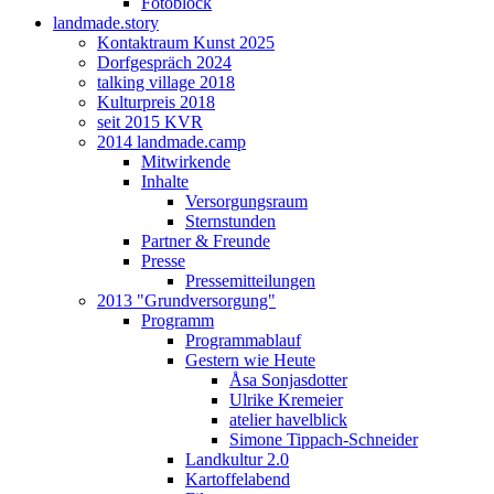
Fotoblock
landmade.story
Kontaktraum Kunst 2025
Dorfgespräch 2024
talking village 2018
Kulturpreis 2018
seit 2015 KVR
2014 landmade.camp
Mitwirkende
Inhalte
Versorgungsraum
Sternstunden
Partner & Freunde
Presse
Pressemitteilungen
2013 "Grundversorgung"
Programm
Programmablauf
Gestern wie Heute
Åsa Sonjasdotter
Ulrike Kremeier
atelier havelblick
Simone Tippach-Schneider
Landkultur 2.0
Kartoffelabend