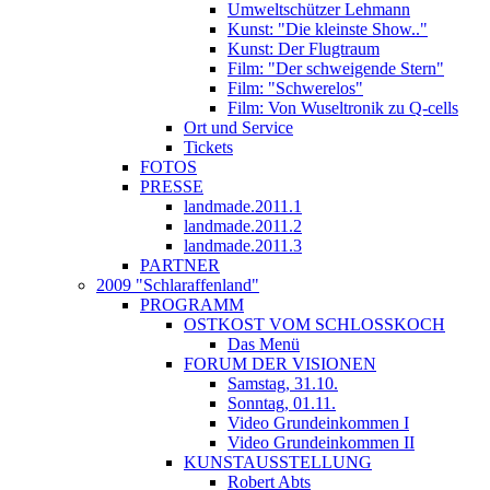
Umweltschützer Lehmann
Kunst: "Die kleinste Show.."
Kunst: Der Flugtraum
Film: "Der schweigende Stern"
Film: "Schwerelos"
Film: Von Wuseltronik zu Q-cells
Ort und Service
Tickets
FOTOS
PRESSE
landmade.2011.1
landmade.2011.2
landmade.2011.3
PARTNER
2009 "Schlaraffenland"
PROGRAMM
OSTKOST VOM SCHLOSSKOCH
Das Menü
FORUM DER VISIONEN
Samstag, 31.10.
Sonntag, 01.11.
Video Grundeinkommen I
Video Grundeinkommen II
KUNSTAUSSTELLUNG
Robert Abts