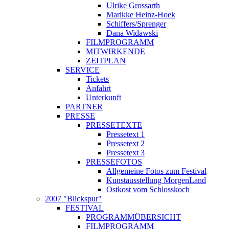
Ulrike Grossarth
Marikke Heinz-Hoek
Schiffers/Sprenger
Dana Widawski
FILMPROGRAMM
MITWIRKENDE
ZEITPLAN
SERVICE
Tickets
Anfahrt
Unterkunft
PARTNER
PRESSE
PRESSETEXTE
Pressetext 1
Pressetext 2
Pressetext 3
PRESSEFOTOS
Allgemeine Fotos zum Festival
Kunstausstellung MorgenLand
Ostkost vom Schlosskoch
2007 "Blickspur"
FESTIVAL
PROGRAMMÜBERSICHT
FILMPROGRAMM