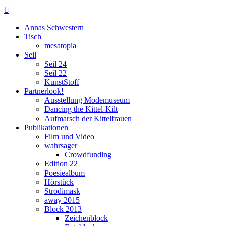

Annas Schwestern
Tisch
mesatopia
Seil
Seil 24
Seil 22
KunstStoff
Partnerlook!
Ausstellung Modemuseum
Dancing the Kittel-Kilt
Aufmarsch der Kittelfrauen
Publikationen
Film und Video
wahrsager
Crowdfunding
Edition 22
Poesiealbum
Hörstück
Strodimask
away 2015
Block 2013
Zeichenblock