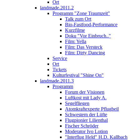
Ort
landmade.2011.2
Programm "Zone Traumzeit"
Talk zum Ort
Bio-Fastfood-Performance
Kurzfilme
Doku "Vor Einbruch.."
Film: Yella
Film: Das Versteck
Film: Dirty Dancing
Service
Ort
Tickets
Kulturfestival "Shine On"
landmade.2011.3
Programm
Forum der Visionen
Luftkost mit Lady A.
Segelfliegen
Atomkraftexperte Pflugbeil
Schwestern der Lüfte
Flugpionier Lilienthal
Fischer Schröder
Moderator Ivo Lotion
"Interflug Held" H.D. Kallbach