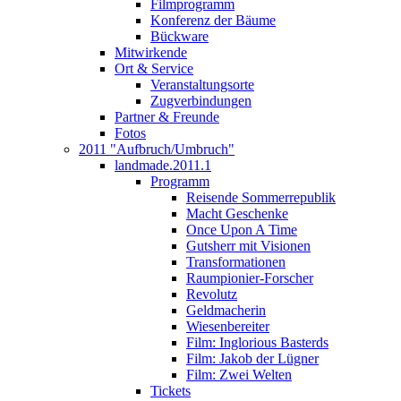
Filmprogramm
Konferenz der Bäume
Bückware
Mitwirkende
Ort & Service
Veranstaltungsorte
Zugverbindungen
Partner & Freunde
Fotos
2011 "Aufbruch/Umbruch"
landmade.2011.1
Programm
Reisende Sommerrepublik
Macht Geschenke
Once Upon A Time
Gutsherr mit Visionen
Transformationen
Raumpionier-Forscher
Revolutz
Geldmacherin
Wiesenbereiter
Film: Inglorious Basterds
Film: Jakob der Lügner
Film: Zwei Welten
Tickets