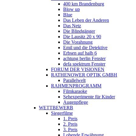
400 km Brandenburg
Blow up
Blue
Das Leben der Anderen
Das Netz
Die Blindgänger
Die Lausitz 20 x 90
Die Vorahnung
Emil und die Detektive
Erbsen auf halb 6
achtung berlin Fenster
defa spektrum Fenster
FORUM DER VISIONEN
RATHENOWER OPTIK GMBH
Parallelwelt
RAHMENPROGRAMM
Filmkaraoke
Sehexperimente für Kinder
Augenpflege
WETTBEWERB
Siegerfilme
1. Preis
2. Preis
3. Preis
Lobende Erwähnung