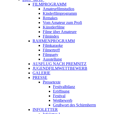
FILMPROGRAMM
Amateurfilmstudios
Kinderfilmprogramm
Remakes
Vom Amateur zum Profi
Künstlerfilme
Filme über Amateure
Filmindex
RAHMENPROGRAMM
Filmkaraoke
Filmertreff
Filmparty
Ausstellung
AUSFLUG NACH PREMNITZ
JUGENDFILMWETTBEWERB
GALERIE
PRESSE
Pressetexte
Festivalbilanz
Eröffnung
Festival
Wettbewerb
Grußwort des Schirmherrn
INFOLETTER