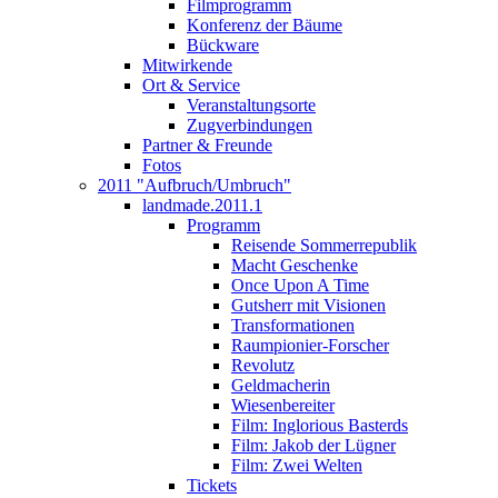
Filmprogramm
Konferenz der Bäume
Bückware
Mitwirkende
Ort & Service
Veranstaltungsorte
Zugverbindungen
Partner & Freunde
Fotos
2011 "Aufbruch/Umbruch"
landmade.2011.1
Programm
Reisende Sommerrepublik
Macht Geschenke
Once Upon A Time
Gutsherr mit Visionen
Transformationen
Raumpionier-Forscher
Revolutz
Geldmacherin
Wiesenbereiter
Film: Inglorious Basterds
Film: Jakob der Lügner
Film: Zwei Welten
Tickets