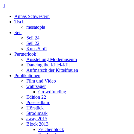

Annas Schwestern
Tisch
mesatopia
Seil
Seil 24
Seil 22
KunstStoff
Partnerlook!
Ausstellung Modemuseum
Dancing the Kittel-Kilt
Aufmarsch der Kittelfrauen
Publikationen
Film und Video
wahrsager
Crowdfunding
Edition 22
Poesiealbum
Hörstück
Strodimask
away 2015
Block 2013
Zeichenblock