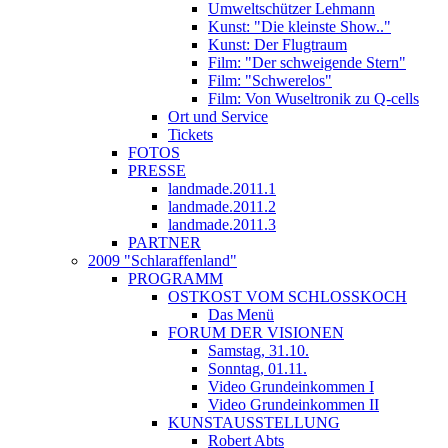
Umweltschützer Lehmann
Kunst: "Die kleinste Show.."
Kunst: Der Flugtraum
Film: "Der schweigende Stern"
Film: "Schwerelos"
Film: Von Wuseltronik zu Q-cells
Ort und Service
Tickets
FOTOS
PRESSE
landmade.2011.1
landmade.2011.2
landmade.2011.3
PARTNER
2009 "Schlaraffenland"
PROGRAMM
OSTKOST VOM SCHLOSSKOCH
Das Menü
FORUM DER VISIONEN
Samstag, 31.10.
Sonntag, 01.11.
Video Grundeinkommen I
Video Grundeinkommen II
KUNSTAUSSTELLUNG
Robert Abts