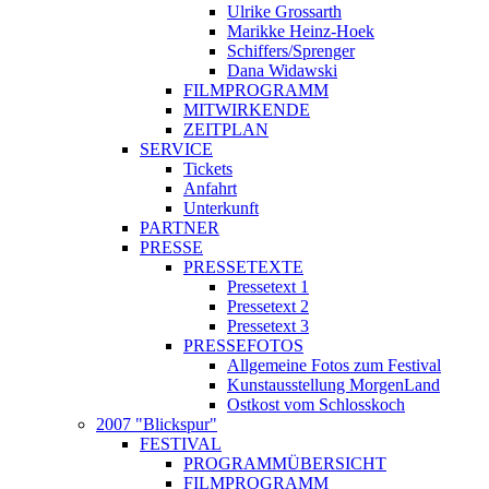
Ulrike Grossarth
Marikke Heinz-Hoek
Schiffers/Sprenger
Dana Widawski
FILMPROGRAMM
MITWIRKENDE
ZEITPLAN
SERVICE
Tickets
Anfahrt
Unterkunft
PARTNER
PRESSE
PRESSETEXTE
Pressetext 1
Pressetext 2
Pressetext 3
PRESSEFOTOS
Allgemeine Fotos zum Festival
Kunstausstellung MorgenLand
Ostkost vom Schlosskoch
2007 "Blickspur"
FESTIVAL
PROGRAMMÜBERSICHT
FILMPROGRAMM