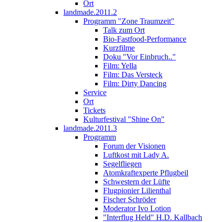
Ort
landmade.2011.2
Programm "Zone Traumzeit"
Talk zum Ort
Bio-Fastfood-Performance
Kurzfilme
Doku "Vor Einbruch.."
Film: Yella
Film: Das Versteck
Film: Dirty Dancing
Service
Ort
Tickets
Kulturfestival "Shine On"
landmade.2011.3
Programm
Forum der Visionen
Luftkost mit Lady A.
Segelfliegen
Atomkraftexperte Pflugbeil
Schwestern der Lüfte
Flugpionier Lilienthal
Fischer Schröder
Moderator Ivo Lotion
"Interflug Held" H.D. Kallbach