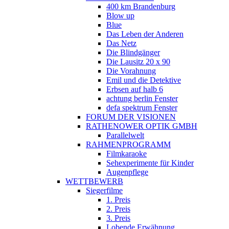
400 km Brandenburg
Blow up
Blue
Das Leben der Anderen
Das Netz
Die Blindgänger
Die Lausitz 20 x 90
Die Vorahnung
Emil und die Detektive
Erbsen auf halb 6
achtung berlin Fenster
defa spektrum Fenster
FORUM DER VISIONEN
RATHENOWER OPTIK GMBH
Parallelwelt
RAHMENPROGRAMM
Filmkaraoke
Sehexperimente für Kinder
Augenpflege
WETTBEWERB
Siegerfilme
1. Preis
2. Preis
3. Preis
Lobende Erwähnung