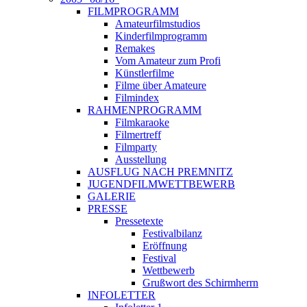
FILMPROGRAMM
Amateurfilmstudios
Kinderfilmprogramm
Remakes
Vom Amateur zum Profi
Künstlerfilme
Filme über Amateure
Filmindex
RAHMENPROGRAMM
Filmkaraoke
Filmertreff
Filmparty
Ausstellung
AUSFLUG NACH PREMNITZ
JUGENDFILMWETTBEWERB
GALERIE
PRESSE
Pressetexte
Festivalbilanz
Eröffnung
Festival
Wettbewerb
Grußwort des Schirmherrn
INFOLETTER