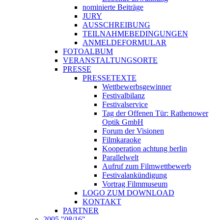
nominierte Beiträge
JURY
AUSSCHREIBUNG
TEILNAHMEBEDINGUNGEN
ANMELDEFORMULAR
FOTOALBUM
VERANSTALTUNGSORTE
PRESSE
PRESSETEXTE
Wettbewerbsgewinner
Festivalbilanz
Festivalservice
Tag der Offenen Tür: Rathenower
Optik GmbH
Forum der Visionen
Filmkaraoke
Kooperation achtung berlin
Parallelwelt
Aufruf zum Filmwettbewerb
Festivalankündigung
Vortrag Filmmuseum
LOGO ZUM DOWNLOAD
KONTAKT
PARTNER
2005 "08/16"