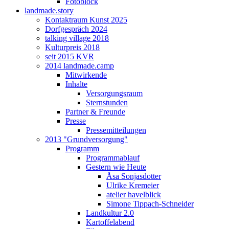
Fotoblock
landmade.story
Kontaktraum Kunst 2025
Dorfgespräch 2024
talking village 2018
Kulturpreis 2018
seit 2015 KVR
2014 landmade.camp
Mitwirkende
Inhalte
Versorgungsraum
Sternstunden
Partner & Freunde
Presse
Pressemitteilungen
2013 "Grundversorgung"
Programm
Programmablauf
Gestern wie Heute
Åsa Sonjasdotter
Ulrike Kremeier
atelier havelblick
Simone Tippach-Schneider
Landkultur 2.0
Kartoffelabend