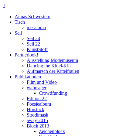

Annas Schwestern
Tisch
mesatopia
Seil
Seil 24
Seil 22
KunstStoff
Partnerlook!
Ausstellung Modemuseum
Dancing the Kittel-Kilt
Aufmarsch der Kittelfrauen
Publikationen
Film und Video
wahrsager
Crowdfunding
Edition 22
Poesiealbum
Hörstück
Strodimask
away 2015
Block 2013
Zeichenblock