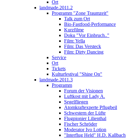
Ort
landmade.2011.2
Programm "Zone Traumzeit"
Talk zum Ort
Bio-Fastfood-Performance
Kurzfilme
Doku "Vor Einbruch.."
Film: Yella
Film: Das Versteck
Film: Dirty Dancing
Service
Ort
Tickets
Kulturfestival "Shine On"
landmade.2011.3
Programm
Forum der Visionen
Luftkost mit Lady A.
Segelfliegen
Atomkraftexperte Pflugbeil
Schwestern der Lüfte
Flugpionier Lilienthal
Fischer Schröder
Moderator Ivo Lotion
"Interflug Held" H.D. Kallbach