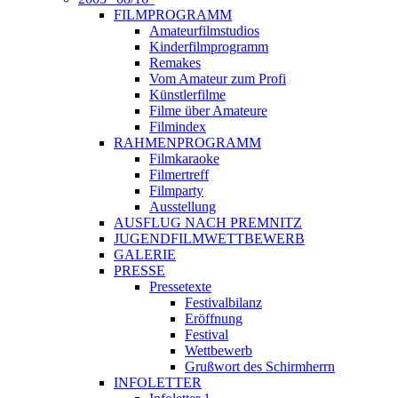
FILMPROGRAMM
Amateurfilmstudios
Kinderfilmprogramm
Remakes
Vom Amateur zum Profi
Künstlerfilme
Filme über Amateure
Filmindex
RAHMENPROGRAMM
Filmkaraoke
Filmertreff
Filmparty
Ausstellung
AUSFLUG NACH PREMNITZ
JUGENDFILMWETTBEWERB
GALERIE
PRESSE
Pressetexte
Festivalbilanz
Eröffnung
Festival
Wettbewerb
Grußwort des Schirmherrn
INFOLETTER