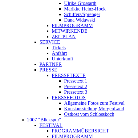
Ulrike Grossarth
Marikke Heinz-Hoek
Schiffers/Sprenger
Dana Widawski
FILMPROGRAMM
MITWIRKENDE
ZEITPLAN
SERVICE
Tickets
Anfahrt
Unterkunft
PARTNER
PRESSE
PRESSETEXTE
Pressetext 1
Pressetext 2
Pressetext 3
PRESSEFOTOS
Allgemeine Fotos zum Festival
Kunstausstellung MorgenLand
Ostkost vom Schlosskoch
2007 "Blickspur"
FESTIVAL
PROGRAMMÜBERSICHT
FILMPROGRAMM