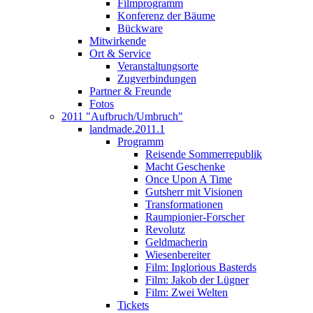
Filmprogramm
Konferenz der Bäume
Bückware
Mitwirkende
Ort & Service
Veranstaltungsorte
Zugverbindungen
Partner & Freunde
Fotos
2011 "Aufbruch/Umbruch"
landmade.2011.1
Programm
Reisende Sommerrepublik
Macht Geschenke
Once Upon A Time
Gutsherr mit Visionen
Transformationen
Raumpionier-Forscher
Revolutz
Geldmacherin
Wiesenbereiter
Film: Inglorious Basterds
Film: Jakob der Lügner
Film: Zwei Welten
Tickets