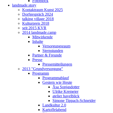
Fotoblock
landmade.story
Kontaktraum Kunst 2025
Dorfgespräch 2024
talking village 2018
Kulturpreis 2018
seit 2015 KVR
2014 landmade.camp
Mitwirkende
Inhalte
Versorgungsraum
Sternstunden
Partner & Freunde
Presse
Pressemitteilungen
2013 "Grundversorgung"
Programm
Programmablauf
Gestern wie Heute
Åsa Sonjasdotter
Ulrike Kremeier
atelier havelblick
Simone Tippach-Schneider
Landkultur 2.0
Kartoffelabend