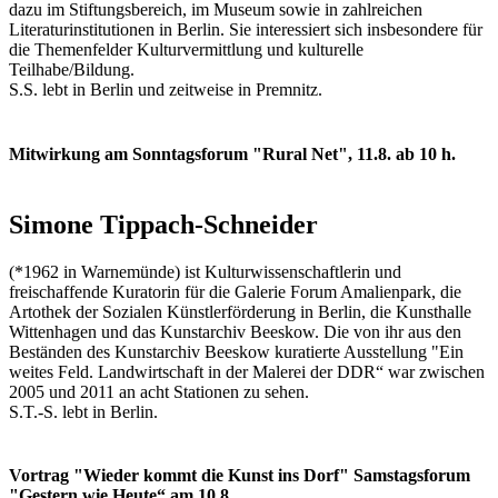
dazu im Stiftungsbereich, im Museum sowie in zahlreichen
Literaturinstitutionen in Berlin. Sie interessiert sich insbesondere für
die Themenfelder Kulturvermittlung und kulturelle
Teilhabe/Bildung.
S.S. lebt in Berlin und zeitweise in Premnitz.
Mitwirkung am Sonntagsforum "Rural Net", 11.8. ab 10 h.
Simone Tippach-Schneider
(*1962 in Warnemünde) ist Kulturwissenschaftlerin und
freischaffende Kuratorin für die Galerie Forum Amalienpark, die
Artothek der Sozialen Künstlerförderung in Berlin, die Kunsthalle
Wittenhagen und das Kunstarchiv Beeskow. Die von ihr aus den
Beständen des Kunstarchiv Beeskow kuratierte Ausstellung "Ein
weites Feld. Landwirtschaft in der Malerei der DDR“ war zwischen
2005 und 2011 an acht Stationen zu sehen.
S.T.-S. lebt in Berlin.
Vortrag "Wieder kommt die Kunst ins Dorf" Samstagsforum
"Gestern wie Heute“ am 10.8..