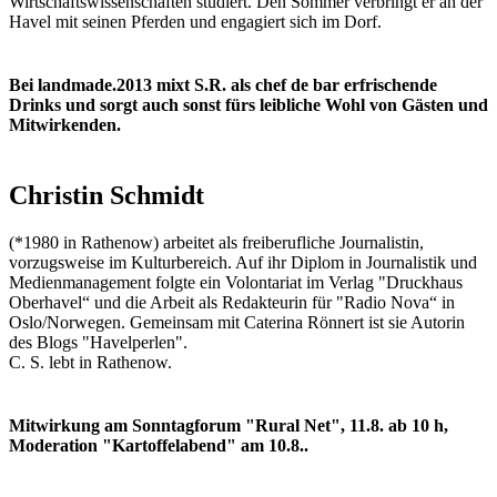
Wirtschaftswissenschaften studiert. Den Sommer verbringt er an der
Havel mit seinen Pferden und engagiert sich im Dorf.
Bei landmade.2013 mixt S.R. als chef de bar erfrischende
Drinks und sorgt auch sonst fürs leibliche Wohl von Gästen und
Mitwirkenden.
Christin Schmidt
(*1980 in Rathenow) arbeitet als freiberufliche Journalistin,
vorzugsweise im Kulturbereich. Auf ihr Diplom in Journalistik und
Medienmanagement folgte ein Volontariat im Verlag "Druckhaus
Oberhavel“ und die Arbeit als Redakteurin für "Radio Nova“ in
Oslo/Norwegen. Gemeinsam mit Caterina Rönnert ist sie Autorin
des Blogs "Havelperlen".
C. S. lebt in Rathenow.
Mitwirkung am Sonntagforum "Rural Net", 11.8. ab 10 h,
Moderation "Kartoffelabend" am 10.8..