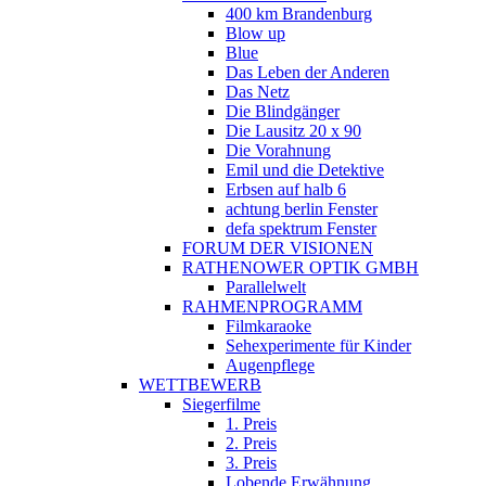
400 km Brandenburg
Blow up
Blue
Das Leben der Anderen
Das Netz
Die Blindgänger
Die Lausitz 20 x 90
Die Vorahnung
Emil und die Detektive
Erbsen auf halb 6
achtung berlin Fenster
defa spektrum Fenster
FORUM DER VISIONEN
RATHENOWER OPTIK GMBH
Parallelwelt
RAHMENPROGRAMM
Filmkaraoke
Sehexperimente für Kinder
Augenpflege
WETTBEWERB
Siegerfilme
1. Preis
2. Preis
3. Preis
Lobende Erwähnung