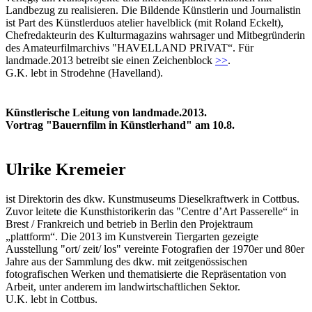
Landbezug zu realisieren. Die Bildende Künstlerin und Journalistin
ist Part des Künstlerduos atelier havelblick (mit Roland Eckelt),
Chefredakteurin des Kulturmagazins wahrsager und Mitbegründerin
des Amateurfilmarchivs "HAVELLAND PRIVAT“. Für
landmade.2013 betreibt sie einen Zeichenblock
>>
.
G.K. lebt in Strodehne (Havelland).
Künstlerische Leitung von landmade.2013.
Vortrag "Bauernfilm in Künstlerhand" am 10.8.
Ulrike Kremeier
ist Direktorin des dkw. Kunstmuseums Dieselkraftwerk in Cottbus.
Zuvor leitete die Kunsthistorikerin das "Centre d’Art Passerelle“ in
Brest / Frankreich und betrieb in Berlin den Projektraum
„plattform“. Die 2013 im Kunstverein Tiergarten gezeigte
Ausstellung "ort/ zeit/ los" vereinte Fotografien der 1970er und 80er
Jahre aus der Sammlung des dkw. mit zeitgenössischen
fotografischen Werken und thematisierte die Repräsentation von
Arbeit, unter anderem im landwirtschaftlichen Sektor.
U.K. lebt in Cottbus.