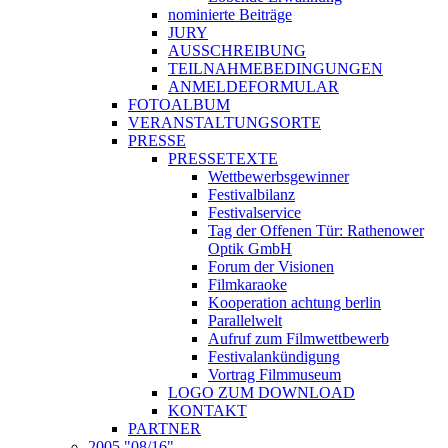
nominierte Beiträge
JURY
AUSSCHREIBUNG
TEILNAHMEBEDINGUNGEN
ANMELDEFORMULAR
FOTOALBUM
VERANSTALTUNGSORTE
PRESSE
PRESSETEXTE
Wettbewerbsgewinner
Festivalbilanz
Festivalservice
Tag der Offenen Tür: Rathenower
Optik GmbH
Forum der Visionen
Filmkaraoke
Kooperation achtung berlin
Parallelwelt
Aufruf zum Filmwettbewerb
Festivalankündigung
Vortrag Filmmuseum
LOGO ZUM DOWNLOAD
KONTAKT
PARTNER
2005 "08/16"