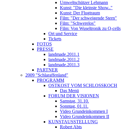
Umweltschützer Lehmann
Kunst: "Die kleinste Show.."
Kunst: Der Flugtraum
Film: "Der schweigende Stern"
Film: "Schwerelos"
Film: Von Wuseltronik zu Q-cells
Ort und Service
Tickets
FOTOS
PRESSE
landmade.2011.1
landmade.2011.2
landmade.2011.3
PARTNER
2009 "Schlaraffenland"
PROGRAMM
OSTKOST VOM SCHLOSSKOCH
Das Menü
FORUM DER VISIONEN
Samstag, 31.10.
Sonntag, 01.11.
Video Grundeinkommen I
Video Grundeinkommen II
KUNSTAUSSTELLUNG
Robert Abts