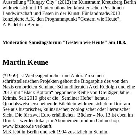
Ausstellung "Hungry City“ (2012) im Kunstraum Kreuzberg Berlin
widmete sich mit 19 internationalen künstlerischen Positionen
Landwirtschaft und Essen in der Kunst. Für landmade.2013
konzipierte A.K. den Programmpunkt "Gestern wie Heute".
A.K. lebt in Berlin.
Moderation Samstagsforum "Gestern wie Heute" am 10.8.
Martin Keune
(*1959) ist Werbeagenturchef und Autor. Zu seinen
schriftstellerischen Projekten gehört die Biographie des von den
Nazis ermordeten Semliner Schundliteraten Axel Rudolph und eine
2013 mit "Black Bottom“ begonnene Reihe von Dreißiger-Jahre-
Krimis. Seit 2010 gibt er die "Semliner Hefte“ heraus:
Quartalsweise erscheinende Büchlein widmen sich dem Dorf am
See aus historischer, kulinarischer, zoologischer oder literarischer
Sicht. Die für zwei Euro erhältlichen Bücher – No. 13 ist eben im
Druck – werden lokal, im Abonnement und im Onlineshop
www.kizuco.de verkauft.
M.K lebt in Berlin und seit 1994 zusätzlich in Semlin.