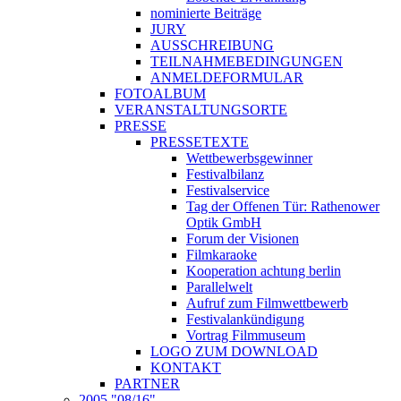
nominierte Beiträge
JURY
AUSSCHREIBUNG
TEILNAHMEBEDINGUNGEN
ANMELDEFORMULAR
FOTOALBUM
VERANSTALTUNGSORTE
PRESSE
PRESSETEXTE
Wettbewerbsgewinner
Festivalbilanz
Festivalservice
Tag der Offenen Tür: Rathenower
Optik GmbH
Forum der Visionen
Filmkaraoke
Kooperation achtung berlin
Parallelwelt
Aufruf zum Filmwettbewerb
Festivalankündigung
Vortrag Filmmuseum
LOGO ZUM DOWNLOAD
KONTAKT
PARTNER
2005 "08/16"