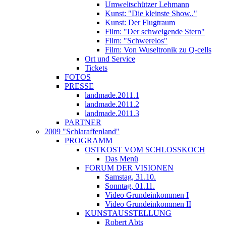
Umweltschützer Lehmann
Kunst: "Die kleinste Show.."
Kunst: Der Flugtraum
Film: "Der schweigende Stern"
Film: "Schwerelos"
Film: Von Wuseltronik zu Q-cells
Ort und Service
Tickets
FOTOS
PRESSE
landmade.2011.1
landmade.2011.2
landmade.2011.3
PARTNER
2009 "Schlaraffenland"
PROGRAMM
OSTKOST VOM SCHLOSSKOCH
Das Menü
FORUM DER VISIONEN
Samstag, 31.10.
Sonntag, 01.11.
Video Grundeinkommen I
Video Grundeinkommen II
KUNSTAUSSTELLUNG
Robert Abts