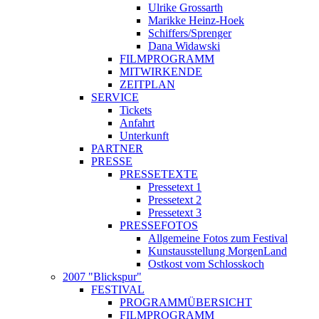
Ulrike Grossarth
Marikke Heinz-Hoek
Schiffers/Sprenger
Dana Widawski
FILMPROGRAMM
MITWIRKENDE
ZEITPLAN
SERVICE
Tickets
Anfahrt
Unterkunft
PARTNER
PRESSE
PRESSETEXTE
Pressetext 1
Pressetext 2
Pressetext 3
PRESSEFOTOS
Allgemeine Fotos zum Festival
Kunstausstellung MorgenLand
Ostkost vom Schlosskoch
2007 "Blickspur"
FESTIVAL
PROGRAMMÜBERSICHT
FILMPROGRAMM