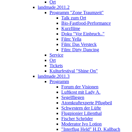
Ort
landmade.2011.2
Programm "Zone Traumzeit"
Talk zum Ort
Bio-Fastfood-Performance
Kurzfilme
Doku "Vor Einbruch.."
Film: Yella
Film: Das Versteck
Film: Dirty Dancing
Service
Ort
Tickets
Kulturfestival "Shine On"
landmade.2011.3
Programm
Forum der Visionen
Luftkost mit Lady A.
Segelfliegen
Atomkraftexperte Pflugbeil
Schwestern der Lüfte
Flugpionier Lilienthal
Fischer Schröder
Moderator Ivo Lotion
"Interflug Held" H.D. Kallbach