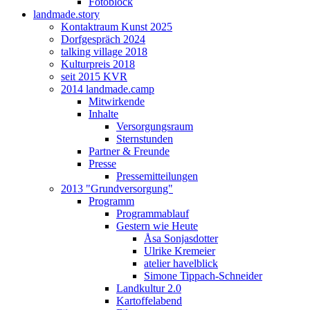
Fotoblock
landmade.story
Kontaktraum Kunst 2025
Dorfgespräch 2024
talking village 2018
Kulturpreis 2018
seit 2015 KVR
2014 landmade.camp
Mitwirkende
Inhalte
Versorgungsraum
Sternstunden
Partner & Freunde
Presse
Pressemitteilungen
2013 "Grundversorgung"
Programm
Programmablauf
Gestern wie Heute
Åsa Sonjasdotter
Ulrike Kremeier
atelier havelblick
Simone Tippach-Schneider
Landkultur 2.0
Kartoffelabend