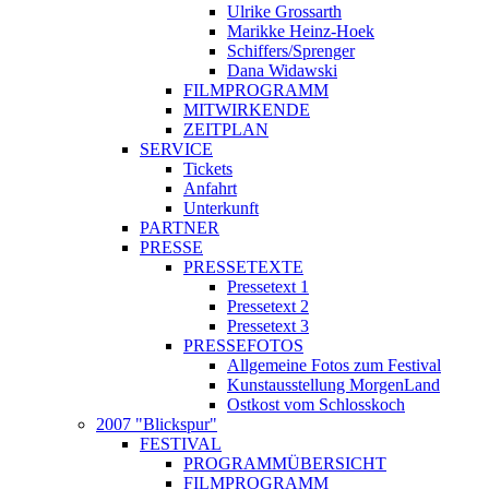
Ulrike Grossarth
Marikke Heinz-Hoek
Schiffers/Sprenger
Dana Widawski
FILMPROGRAMM
MITWIRKENDE
ZEITPLAN
SERVICE
Tickets
Anfahrt
Unterkunft
PARTNER
PRESSE
PRESSETEXTE
Pressetext 1
Pressetext 2
Pressetext 3
PRESSEFOTOS
Allgemeine Fotos zum Festival
Kunstausstellung MorgenLand
Ostkost vom Schlosskoch
2007 "Blickspur"
FESTIVAL
PROGRAMMÜBERSICHT
FILMPROGRAMM