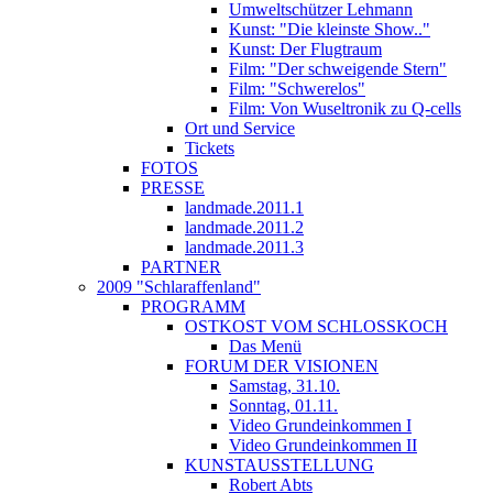
Umweltschützer Lehmann
Kunst: "Die kleinste Show.."
Kunst: Der Flugtraum
Film: "Der schweigende Stern"
Film: "Schwerelos"
Film: Von Wuseltronik zu Q-cells
Ort und Service
Tickets
FOTOS
PRESSE
landmade.2011.1
landmade.2011.2
landmade.2011.3
PARTNER
2009 "Schlaraffenland"
PROGRAMM
OSTKOST VOM SCHLOSSKOCH
Das Menü
FORUM DER VISIONEN
Samstag, 31.10.
Sonntag, 01.11.
Video Grundeinkommen I
Video Grundeinkommen II
KUNSTAUSSTELLUNG
Robert Abts