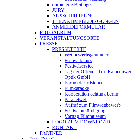
nominierte Beiträge
JURY
AUSSCHREIBUNG
TEILNAHMEBEDINGUNGEN
ANMELDEFORMULAR
FOTOALBUM
VERANSTALTUNGSORTE
PRESSE
PRESSETEXTE
Wettbewerbsgewinner
Festivalbilanz
Festivalservice
Tag der Offenen Tür: Rathenower
Optik GmbH
Forum der Visionen
Filmkaraoke
Kooperation achtung berlin
Parallelwelt
Aufruf zum Filmwettbewerb
Festivalankündigung
Vortrag Filmmuseum
LOGO ZUM DOWNLOAD
KONTAKT
PARTNER
2005 "08/16"