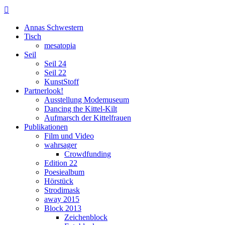

Annas Schwestern
Tisch
mesatopia
Seil
Seil 24
Seil 22
KunstStoff
Partnerlook!
Ausstellung Modemuseum
Dancing the Kittel-Kilt
Aufmarsch der Kittelfrauen
Publikationen
Film und Video
wahrsager
Crowdfunding
Edition 22
Poesiealbum
Hörstück
Strodimask
away 2015
Block 2013
Zeichenblock