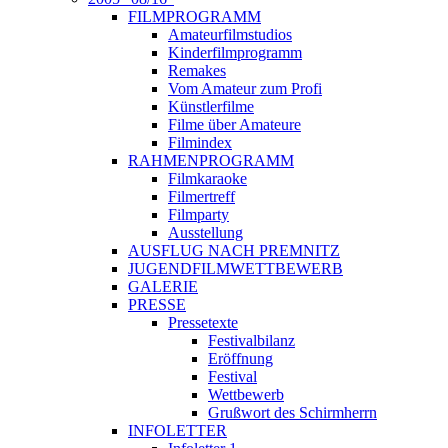
FILMPROGRAMM
Amateurfilmstudios
Kinderfilmprogramm
Remakes
Vom Amateur zum Profi
Künstlerfilme
Filme über Amateure
Filmindex
RAHMENPROGRAMM
Filmkaraoke
Filmertreff
Filmparty
Ausstellung
AUSFLUG NACH PREMNITZ
JUGENDFILMWETTBEWERB
GALERIE
PRESSE
Pressetexte
Festivalbilanz
Eröffnung
Festival
Wettbewerb
Grußwort des Schirmherrn
INFOLETTER