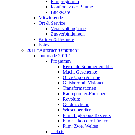
Filmprogramm
Konferenz der Bäume
Bückware
Mitwirkende
Ort & Service
Veranstaltungsorte
Zugverbindungen
Partner & Freunde
Fotos
2011 "Aufbruch/Umbruch"
landmade.2011.1
Programm
Reisende Sommerrepublik
Macht Geschenke
Once Upon A Time
Gutsherr mit Visionen
Transformationen
Raumpionier-Forscher
Revolutz
Geldmacherin
Wiesenbereiter
Film: Inglorious Basterds
Film: Jakob der Lügner
Film: Zwei Welten
Tickets