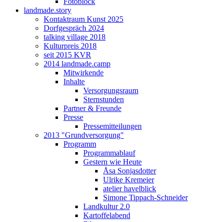
Fotoblock
landmade.story
Kontaktraum Kunst 2025
Dorfgespräch 2024
talking village 2018
Kulturpreis 2018
seit 2015 KVR
2014 landmade.camp
Mitwirkende
Inhalte
Versorgungsraum
Sternstunden
Partner & Freunde
Presse
Pressemitteilungen
2013 "Grundversorgung"
Programm
Programmablauf
Gestern wie Heute
Åsa Sonjasdotter
Ulrike Kremeier
atelier havelblick
Simone Tippach-Schneider
Landkultur 2.0
Kartoffelabend