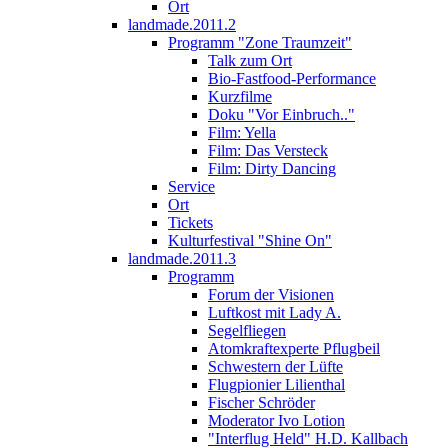
Ort
landmade.2011.2
Programm "Zone Traumzeit"
Talk zum Ort
Bio-Fastfood-Performance
Kurzfilme
Doku "Vor Einbruch.."
Film: Yella
Film: Das Versteck
Film: Dirty Dancing
Service
Ort
Tickets
Kulturfestival "Shine On"
landmade.2011.3
Programm
Forum der Visionen
Luftkost mit Lady A.
Segelfliegen
Atomkraftexperte Pflugbeil
Schwestern der Lüfte
Flugpionier Lilienthal
Fischer Schröder
Moderator Ivo Lotion
"Interflug Held" H.D. Kallbach