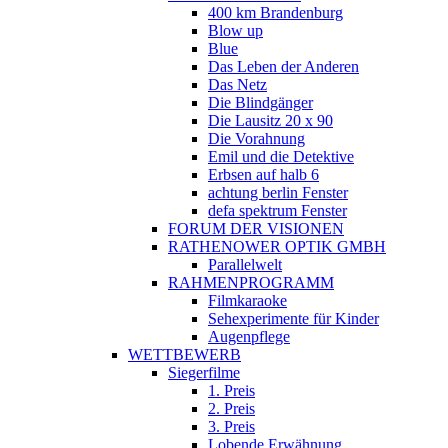
400 km Brandenburg
Blow up
Blue
Das Leben der Anderen
Das Netz
Die Blindgänger
Die Lausitz 20 x 90
Die Vorahnung
Emil und die Detektive
Erbsen auf halb 6
achtung berlin Fenster
defa spektrum Fenster
FORUM DER VISIONEN
RATHENOWER OPTIK GMBH
Parallelwelt
RAHMENPROGRAMM
Filmkaraoke
Sehexperimente für Kinder
Augenpflege
WETTBEWERB
Siegerfilme
1. Preis
2. Preis
3. Preis
Lobende Erwähnung