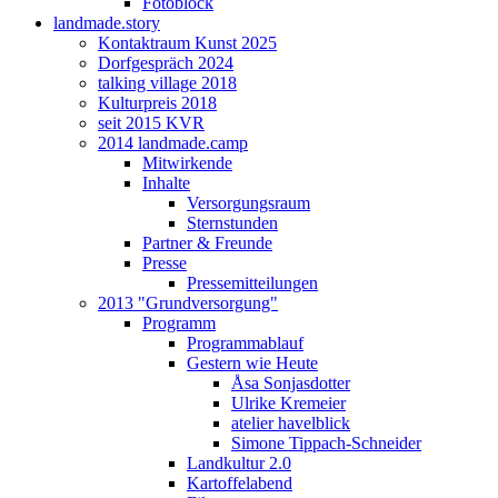
Fotoblock
landmade.story
Kontaktraum Kunst 2025
Dorfgespräch 2024
talking village 2018
Kulturpreis 2018
seit 2015 KVR
2014 landmade.camp
Mitwirkende
Inhalte
Versorgungsraum
Sternstunden
Partner & Freunde
Presse
Pressemitteilungen
2013 "Grundversorgung"
Programm
Programmablauf
Gestern wie Heute
Åsa Sonjasdotter
Ulrike Kremeier
atelier havelblick
Simone Tippach-Schneider
Landkultur 2.0
Kartoffelabend