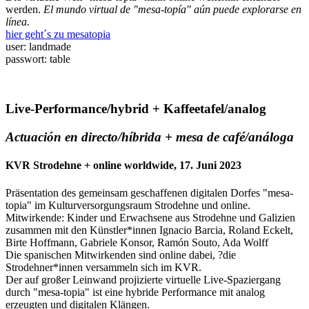
werden.
El mundo virtual de "mesa-topía" aún puede explorarse en
línea.
hier geht´s zu mesatopia
user: landmade
passwort: table
Live-Performance/hybrid + Kaffeetafel/analog
Actuación en directo/híbrida + mesa de café/análoga
KVR Strodehne + online worldwide, 17. Juni 2023
Präsentation des gemeinsam geschaffenen digitalen Dorfes "mesa-
topia" im Kulturversorgungsraum Strodehne und online.
Mitwirkende: Kinder und Erwachsene aus Strodehne und Galizien
zusammen mit den Künstler*innen Ignacio Barcia, Roland Eckelt,
Birte Hoffmann, Gabriele Konsor, Ramón Souto, Ada Wolff
Die spanischen Mitwirkenden sind online dabei, ?die
Strodehner*innen versammeln sich im KVR.
Der auf großer Leinwand projizierte virtuelle Live-Spaziergang
durch "mesa-topia" ist eine hybride Performance mit analog
erzeugten und digitalen Klängen.