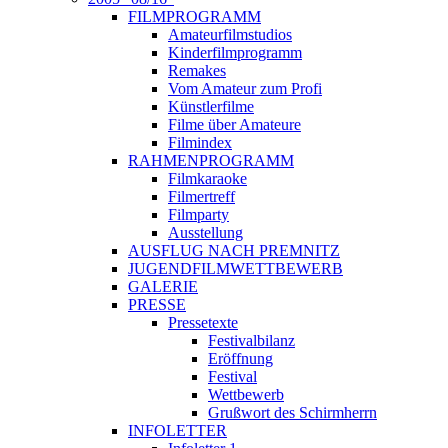
FILMPROGRAMM
Amateurfilmstudios
Kinderfilmprogramm
Remakes
Vom Amateur zum Profi
Künstlerfilme
Filme über Amateure
Filmindex
RAHMENPROGRAMM
Filmkaraoke
Filmertreff
Filmparty
Ausstellung
AUSFLUG NACH PREMNITZ
JUGENDFILMWETTBEWERB
GALERIE
PRESSE
Pressetexte
Festivalbilanz
Eröffnung
Festival
Wettbewerb
Grußwort des Schirmherrn
INFOLETTER