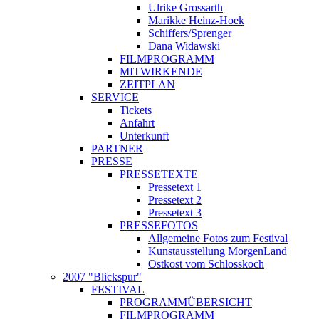
Ulrike Grossarth
Marikke Heinz-Hoek
Schiffers/Sprenger
Dana Widawski
FILMPROGRAMM
MITWIRKENDE
ZEITPLAN
SERVICE
Tickets
Anfahrt
Unterkunft
PARTNER
PRESSE
PRESSETEXTE
Pressetext 1
Pressetext 2
Pressetext 3
PRESSEFOTOS
Allgemeine Fotos zum Festival
Kunstausstellung MorgenLand
Ostkost vom Schlosskoch
2007 "Blickspur"
FESTIVAL
PROGRAMMÜBERSICHT
FILMPROGRAMM