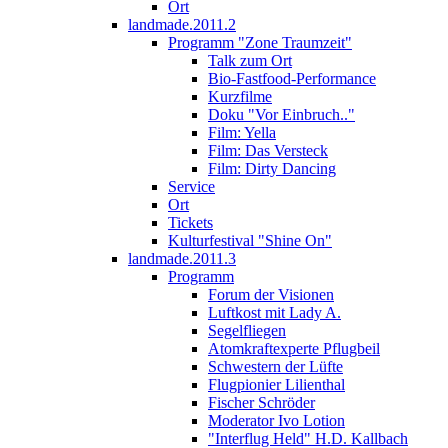
Ort
landmade.2011.2
Programm "Zone Traumzeit"
Talk zum Ort
Bio-Fastfood-Performance
Kurzfilme
Doku "Vor Einbruch.."
Film: Yella
Film: Das Versteck
Film: Dirty Dancing
Service
Ort
Tickets
Kulturfestival "Shine On"
landmade.2011.3
Programm
Forum der Visionen
Luftkost mit Lady A.
Segelfliegen
Atomkraftexperte Pflugbeil
Schwestern der Lüfte
Flugpionier Lilienthal
Fischer Schröder
Moderator Ivo Lotion
"Interflug Held" H.D. Kallbach