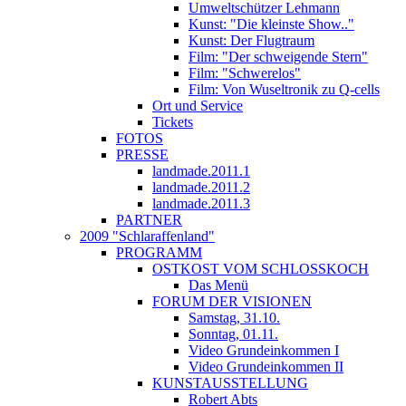
Umweltschützer Lehmann
Kunst: "Die kleinste Show.."
Kunst: Der Flugtraum
Film: "Der schweigende Stern"
Film: "Schwerelos"
Film: Von Wuseltronik zu Q-cells
Ort und Service
Tickets
FOTOS
PRESSE
landmade.2011.1
landmade.2011.2
landmade.2011.3
PARTNER
2009 "Schlaraffenland"
PROGRAMM
OSTKOST VOM SCHLOSSKOCH
Das Menü
FORUM DER VISIONEN
Samstag, 31.10.
Sonntag, 01.11.
Video Grundeinkommen I
Video Grundeinkommen II
KUNSTAUSSTELLUNG
Robert Abts