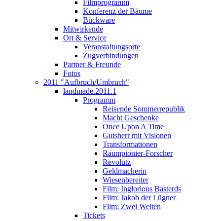
Filmprogramm
Konferenz der Bäume
Bückware
Mitwirkende
Ort & Service
Veranstaltungsorte
Zugverbindungen
Partner & Freunde
Fotos
2011 "Aufbruch/Umbruch"
landmade.2011.1
Programm
Reisende Sommerrepublik
Macht Geschenke
Once Upon A Time
Gutsherr mit Visionen
Transformationen
Raumpionier-Forscher
Revolutz
Geldmacherin
Wiesenbereiter
Film: Inglorious Basterds
Film: Jakob der Lügner
Film: Zwei Welten
Tickets