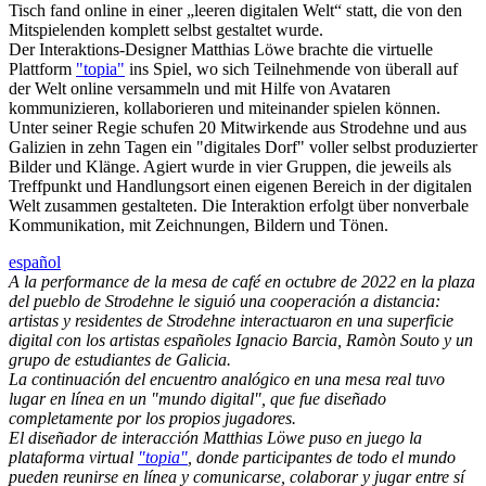
Tisch fand online in einer „leeren digitalen Welt“ statt, die von den
Mitspielenden komplett selbst gestaltet wurde.
Der Interaktions-Designer Matthias Löwe brachte die virtuelle
Plattform
"topia"
ins Spiel, wo sich Teilnehmende von überall auf
der Welt online versammeln und mit Hilfe von Avataren
kommunizieren, kollaborieren und miteinander spielen können.
Unter seiner Regie schufen 20 Mitwirkende aus Strodehne und aus
Galizien in zehn Tagen ein "digitales Dorf" voller selbst produzierter
Bilder und Klänge. Agiert wurde in vier Gruppen, die jeweils als
Treffpunkt und Handlungsort einen eigenen Bereich in der digitalen
Welt zusammen gestalteten. Die Interaktion erfolgt über nonverbale
Kommunikation, mit Zeichnungen, Bildern und Tönen.
español
A la performance de la mesa de café en octubre de 2022 en la plaza
del pueblo de Strodehne le siguió una cooperación a distancia:
artistas y residentes de Strodehne interactuaron en una superficie
digital con los artistas españoles Ignacio Barcia, Ramòn Souto y un
grupo de estudiantes de Galicia.
La continuación del encuentro analógico en una mesa real tuvo
lugar en línea en un "mundo digital", que fue diseñado
completamente por los propios jugadores.
El diseñador de interacción Matthias Löwe puso en juego la
plataforma virtual
"topia"
, donde participantes de todo el mundo
pueden reunirse en línea y comunicarse, colaborar y jugar entre sí