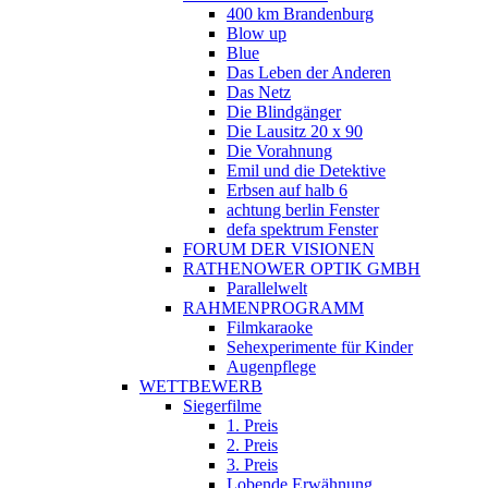
400 km Brandenburg
Blow up
Blue
Das Leben der Anderen
Das Netz
Die Blindgänger
Die Lausitz 20 x 90
Die Vorahnung
Emil und die Detektive
Erbsen auf halb 6
achtung berlin Fenster
defa spektrum Fenster
FORUM DER VISIONEN
RATHENOWER OPTIK GMBH
Parallelwelt
RAHMENPROGRAMM
Filmkaraoke
Sehexperimente für Kinder
Augenpflege
WETTBEWERB
Siegerfilme
1. Preis
2. Preis
3. Preis
Lobende Erwähnung