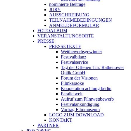
nominierte Beiträge
JURY
AUSSCHREIBUNG
TEILNAHMEBEDINGUNGEN
ANMELDEFORMULAR
FOTOALBUM
VERANSTALTUNGSORTE
PRESSE
PRESSETEXTE
Wettbewerbsgewinner
Festivalbilanz
Festivalservice
Tag der Offenen Tür: Rathenower
Optik GmbH
Forum der Visionen
Filmkaraoke
Kooperation achtung berlin
Parallelwelt
Aufruf zum Filmwettbewerb
Festivalankündigung
Vortrag Filmmuseum
LOGO ZUM DOWNLOAD
KONTAKT
PARTNER
2005 "08/16"