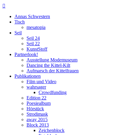

Annas Schwestern
Tisch
mesatopia
Seil
Seil 24
Seil 22
KunstStoff
Partnerlook!
Ausstellung Modemuseum
Dancing the Kittel-Kilt
Aufmarsch der Kittelfrauen
Publikationen
Film und Video
wahrsager
Crowdfunding
Edition 22
Poesiealbum
Hörstück
Strodimask
away 2015
Block 2013
Zeichenblock