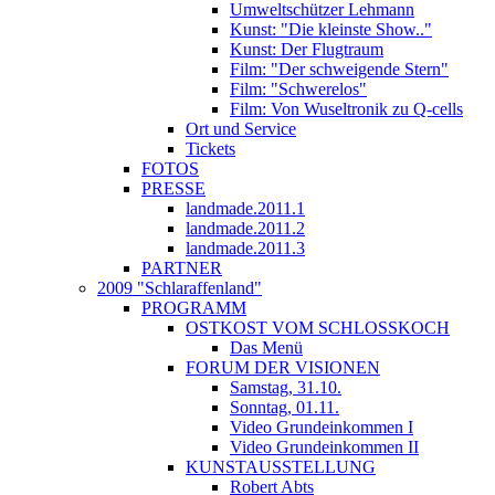
Umweltschützer Lehmann
Kunst: "Die kleinste Show.."
Kunst: Der Flugtraum
Film: "Der schweigende Stern"
Film: "Schwerelos"
Film: Von Wuseltronik zu Q-cells
Ort und Service
Tickets
FOTOS
PRESSE
landmade.2011.1
landmade.2011.2
landmade.2011.3
PARTNER
2009 "Schlaraffenland"
PROGRAMM
OSTKOST VOM SCHLOSSKOCH
Das Menü
FORUM DER VISIONEN
Samstag, 31.10.
Sonntag, 01.11.
Video Grundeinkommen I
Video Grundeinkommen II
KUNSTAUSSTELLUNG
Robert Abts