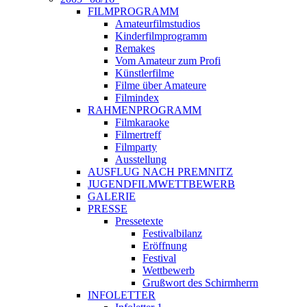
FILMPROGRAMM
Amateurfilmstudios
Kinderfilmprogramm
Remakes
Vom Amateur zum Profi
Künstlerfilme
Filme über Amateure
Filmindex
RAHMENPROGRAMM
Filmkaraoke
Filmertreff
Filmparty
Ausstellung
AUSFLUG NACH PREMNITZ
JUGENDFILMWETTBEWERB
GALERIE
PRESSE
Pressetexte
Festivalbilanz
Eröffnung
Festival
Wettbewerb
Grußwort des Schirmherrn
INFOLETTER