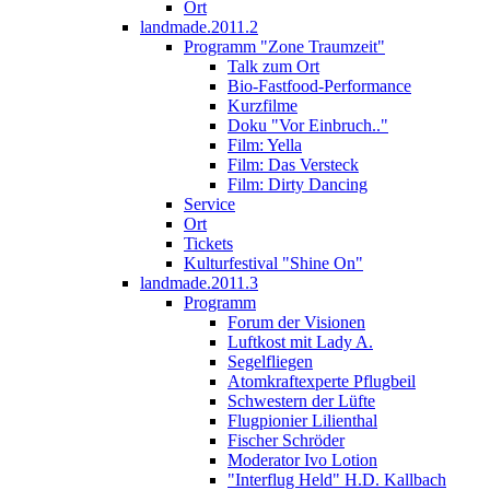
Ort
landmade.2011.2
Programm "Zone Traumzeit"
Talk zum Ort
Bio-Fastfood-Performance
Kurzfilme
Doku "Vor Einbruch.."
Film: Yella
Film: Das Versteck
Film: Dirty Dancing
Service
Ort
Tickets
Kulturfestival "Shine On"
landmade.2011.3
Programm
Forum der Visionen
Luftkost mit Lady A.
Segelfliegen
Atomkraftexperte Pflugbeil
Schwestern der Lüfte
Flugpionier Lilienthal
Fischer Schröder
Moderator Ivo Lotion
"Interflug Held" H.D. Kallbach