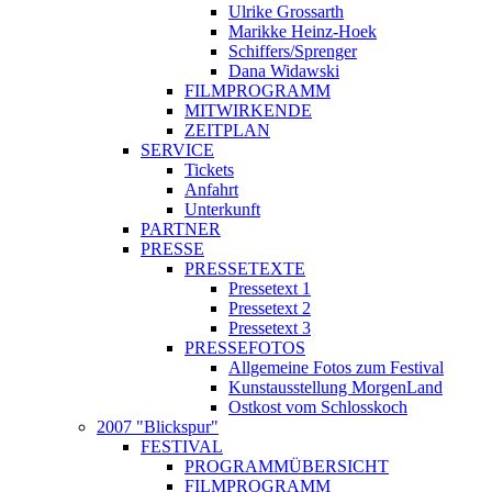
Ulrike Grossarth
Marikke Heinz-Hoek
Schiffers/Sprenger
Dana Widawski
FILMPROGRAMM
MITWIRKENDE
ZEITPLAN
SERVICE
Tickets
Anfahrt
Unterkunft
PARTNER
PRESSE
PRESSETEXTE
Pressetext 1
Pressetext 2
Pressetext 3
PRESSEFOTOS
Allgemeine Fotos zum Festival
Kunstausstellung MorgenLand
Ostkost vom Schlosskoch
2007 "Blickspur"
FESTIVAL
PROGRAMMÜBERSICHT
FILMPROGRAMM