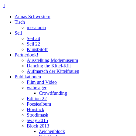

Annas Schwestern
Tisch
mesatopia
Seil
Seil 24
Seil 22
KunstStoff
Partnerlook!
Ausstellung Modemuseum
Dancing the Kittel-Kilt
Aufmarsch der Kittelfrauen
Publikationen
Film und Video
wahrsager
Crowdfunding
Edition 22
Poesiealbum
Hörstück
Strodimask
away 2015
Block 2013
Zeichenblock