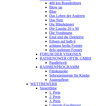
400 km Brandenburg
Blow up
Blue
Das Leben der Anderen
Das Netz
Die Blindgänger
Die Lausitz 20 x 90
Die Vorahnung
Emil und die Detektive
Erbsen auf halb 6
achtung berlin Fenster
defa spektrum Fenster
FORUM DER VISIONEN
RATHENOWER OPTIK GMBH
Parallelwelt
RAHMENPROGRAMM
Filmkaraoke
Sehexperimente für Kinder
Augenpflege
WETTBEWERB
Siegerfilme
1. Preis
2. Preis
3. Preis
Lobende Erwähnung