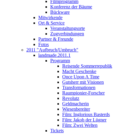
Filmprogramm
Konferenz der Bäume
Bückware
Mitwirkende
Ort & Service
Veranstaltungsorte
Zugverbindungen
Partner & Freunde
Fotos
2011 "Aufbruch/Umbruch"
landmade.2011.1
Programm
Reisende Sommerrepublik
Macht Geschenke
Once Upon A Time
Gutsherr mit Visionen
Transformationen
Raumpionier-Forscher
Revolutz
Geldmacherin
Wiesenbereiter
Film: Inglorious Basterds
Film: Jakob der Lügner
Film: Zwei Welten
Tickets