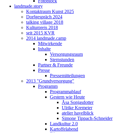
Fotoblock
landmade.story
Kontaktraum Kunst 2025
Dorfgespräch 2024
talking village 2018
Kulturpreis 2018
seit 2015 KVR
2014 landmade.camp
Mitwirkende
Inhalte
Versorgungsraum
Sternstunden
Partner & Freunde
Presse
Pressemitteilungen
2013 "Grundversorgung"
Programm
Programmablauf
Gestern wie Heute
Åsa Sonjasdotter
Ulrike Kremeier
atelier havelblick
Simone Tippach-Schneider
Landkultur 2.0
Kartoffelabend