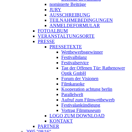
nominierte Beiträge
JURY
AUSSCHREIBUNG
TEILNAHMEBEDINGUNGEN
ANMELDEFORMULAR
FOTOALBUM
VERANSTALTUNGSORTE
PRESSE
PRESSETEXTE
Wettbewerbsgewinner
Festivalbilanz
Festivalservice
Tag der Offenen Tür: Rathenower
Optik GmbH
Forum der Visionen
Filmkaraoke
Kooperation achtung berlin
Parallelwelt
Aufruf zum Filmwettbewerb
Festivalankündigung
Vortrag Filmmuseum
LOGO ZUM DOWNLOAD
KONTAKT
PARTNER
2005 "08/16"