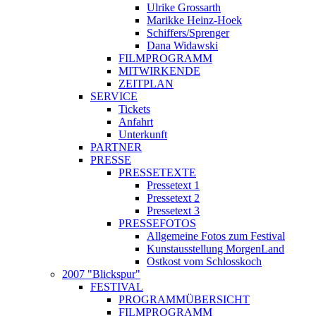
Ulrike Grossarth
Marikke Heinz-Hoek
Schiffers/Sprenger
Dana Widawski
FILMPROGRAMM
MITWIRKENDE
ZEITPLAN
SERVICE
Tickets
Anfahrt
Unterkunft
PARTNER
PRESSE
PRESSETEXTE
Pressetext 1
Pressetext 2
Pressetext 3
PRESSEFOTOS
Allgemeine Fotos zum Festival
Kunstausstellung MorgenLand
Ostkost vom Schlosskoch
2007 "Blickspur"
FESTIVAL
PROGRAMMÜBERSICHT
FILMPROGRAMM