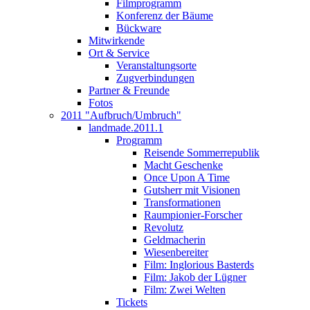
Filmprogramm
Konferenz der Bäume
Bückware
Mitwirkende
Ort & Service
Veranstaltungsorte
Zugverbindungen
Partner & Freunde
Fotos
2011 "Aufbruch/Umbruch"
landmade.2011.1
Programm
Reisende Sommerrepublik
Macht Geschenke
Once Upon A Time
Gutsherr mit Visionen
Transformationen
Raumpionier-Forscher
Revolutz
Geldmacherin
Wiesenbereiter
Film: Inglorious Basterds
Film: Jakob der Lügner
Film: Zwei Welten
Tickets