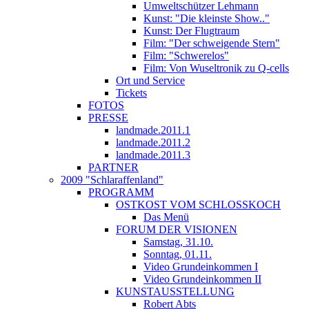
Umweltschützer Lehmann
Kunst: "Die kleinste Show.."
Kunst: Der Flugtraum
Film: "Der schweigende Stern"
Film: "Schwerelos"
Film: Von Wuseltronik zu Q-cells
Ort und Service
Tickets
FOTOS
PRESSE
landmade.2011.1
landmade.2011.2
landmade.2011.3
PARTNER
2009 "Schlaraffenland"
PROGRAMM
OSTKOST VOM SCHLOSSKOCH
Das Menü
FORUM DER VISIONEN
Samstag, 31.10.
Sonntag, 01.11.
Video Grundeinkommen I
Video Grundeinkommen II
KUNSTAUSSTELLUNG
Robert Abts