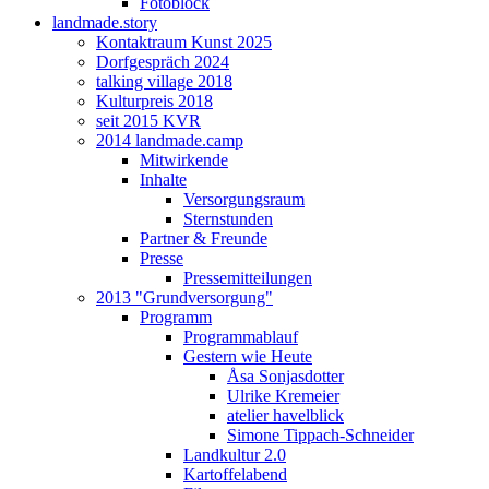
Fotoblock
landmade.story
Kontaktraum Kunst 2025
Dorfgespräch 2024
talking village 2018
Kulturpreis 2018
seit 2015 KVR
2014 landmade.camp
Mitwirkende
Inhalte
Versorgungsraum
Sternstunden
Partner & Freunde
Presse
Pressemitteilungen
2013 "Grundversorgung"
Programm
Programmablauf
Gestern wie Heute
Åsa Sonjasdotter
Ulrike Kremeier
atelier havelblick
Simone Tippach-Schneider
Landkultur 2.0
Kartoffelabend