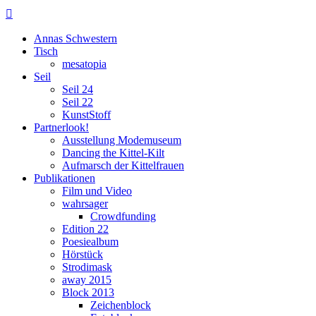

Annas Schwestern
Tisch
mesatopia
Seil
Seil 24
Seil 22
KunstStoff
Partnerlook!
Ausstellung Modemuseum
Dancing the Kittel-Kilt
Aufmarsch der Kittelfrauen
Publikationen
Film und Video
wahrsager
Crowdfunding
Edition 22
Poesiealbum
Hörstück
Strodimask
away 2015
Block 2013
Zeichenblock