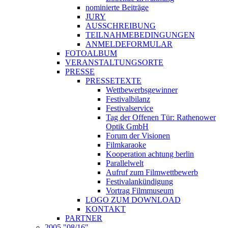
nominierte Beiträge
JURY
AUSSCHREIBUNG
TEILNAHMEBEDINGUNGEN
ANMELDEFORMULAR
FOTOALBUM
VERANSTALTUNGSORTE
PRESSE
PRESSETEXTE
Wettbewerbsgewinner
Festivalbilanz
Festivalservice
Tag der Offenen Tür: Rathenower
Optik GmbH
Forum der Visionen
Filmkaraoke
Kooperation achtung berlin
Parallelwelt
Aufruf zum Filmwettbewerb
Festivalankündigung
Vortrag Filmmuseum
LOGO ZUM DOWNLOAD
KONTAKT
PARTNER
2005 "08/16"