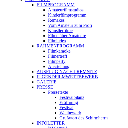
FILMPROGRAMM
Amateurfilmstudios
Kinderfilmprogramm
Remakes
Vom Amateur zum Profi
Künstlerfilme
Filme über Amateure
Filmindex
RAHMENPROGRAMM
Filmkaraoke
Filmertreff
Filmparty
Ausstellung
AUSFLUG NACH PREMNITZ
JUGENDFILMWETTBEWERB
GALERIE
PRESSE
Pressetexte
Festivalbilanz
Eröffnung
Festival
Wettbewerb
Grußwort des Schirmherrn
INFOLETTER