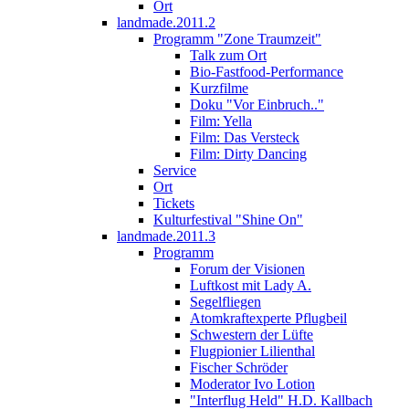
Ort
landmade.2011.2
Programm "Zone Traumzeit"
Talk zum Ort
Bio-Fastfood-Performance
Kurzfilme
Doku "Vor Einbruch.."
Film: Yella
Film: Das Versteck
Film: Dirty Dancing
Service
Ort
Tickets
Kulturfestival "Shine On"
landmade.2011.3
Programm
Forum der Visionen
Luftkost mit Lady A.
Segelfliegen
Atomkraftexperte Pflugbeil
Schwestern der Lüfte
Flugpionier Lilienthal
Fischer Schröder
Moderator Ivo Lotion
"Interflug Held" H.D. Kallbach