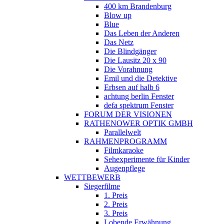
400 km Brandenburg
Blow up
Blue
Das Leben der Anderen
Das Netz
Die Blindgänger
Die Lausitz 20 x 90
Die Vorahnung
Emil und die Detektive
Erbsen auf halb 6
achtung berlin Fenster
defa spektrum Fenster
FORUM DER VISIONEN
RATHENOWER OPTIK GMBH
Parallelwelt
RAHMENPROGRAMM
Filmkaraoke
Sehexperimente für Kinder
Augenpflege
WETTBEWERB
Siegerfilme
1. Preis
2. Preis
3. Preis
Lobende Erwähnung