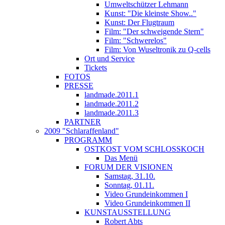
Umweltschützer Lehmann
Kunst: "Die kleinste Show.."
Kunst: Der Flugtraum
Film: "Der schweigende Stern"
Film: "Schwerelos"
Film: Von Wuseltronik zu Q-cells
Ort und Service
Tickets
FOTOS
PRESSE
landmade.2011.1
landmade.2011.2
landmade.2011.3
PARTNER
2009 "Schlaraffenland"
PROGRAMM
OSTKOST VOM SCHLOSSKOCH
Das Menü
FORUM DER VISIONEN
Samstag, 31.10.
Sonntag, 01.11.
Video Grundeinkommen I
Video Grundeinkommen II
KUNSTAUSSTELLUNG
Robert Abts