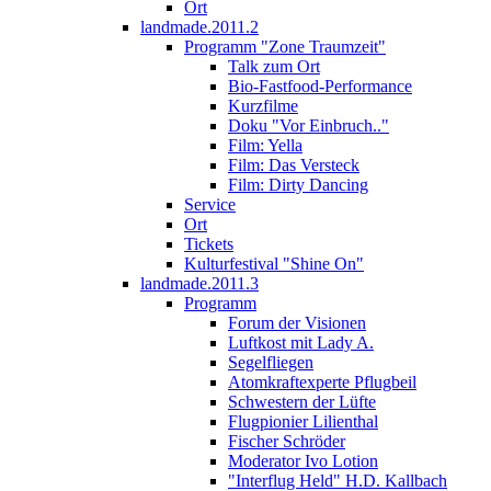
Ort
landmade.2011.2
Programm "Zone Traumzeit"
Talk zum Ort
Bio-Fastfood-Performance
Kurzfilme
Doku "Vor Einbruch.."
Film: Yella
Film: Das Versteck
Film: Dirty Dancing
Service
Ort
Tickets
Kulturfestival "Shine On"
landmade.2011.3
Programm
Forum der Visionen
Luftkost mit Lady A.
Segelfliegen
Atomkraftexperte Pflugbeil
Schwestern der Lüfte
Flugpionier Lilienthal
Fischer Schröder
Moderator Ivo Lotion
"Interflug Held" H.D. Kallbach