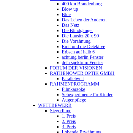
400 km Brandenburg
Blow up
Blue
Das Leben der Anderen
Das Netz
Die Blindgänger
Die Lausitz 20 x 90
Die Vorahnung
Emil und die Detektive
Erbsen auf halb 6
achtung berlin Fenster
defa spektrum Fenster
FORUM DER VISIONEN
RATHENOWER OPTIK GMBH
Parallelwelt
RAHMENPROGRAMM
Filmkaraoke
Sehexperimente für Kinder
Augenpflege
WETTBEWERB
Siegerfilme
1. Preis
2. Preis
3. Preis
Lobende Erwähnung