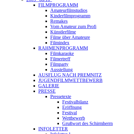
FILMPROGRAMM
Amateurfilmstudios
Kinderfilmprogramm
Remakes
Vom Amateur zum Profi
Künstlerfilme
Filme über Amateure
Filmindex
RAHMENPROGRAMM
Filmkaraoke
Filmertreff
Filmparty
Ausstellung
AUSFLUG NACH PREMNITZ
JUGENDFILMWETTBEWERB
GALERIE
PRESSE
Pressetexte
Festivalbilanz
Eröffnung
Festival
Wettbewerb
Grußwort des Schirmherrn
INFOLETTER