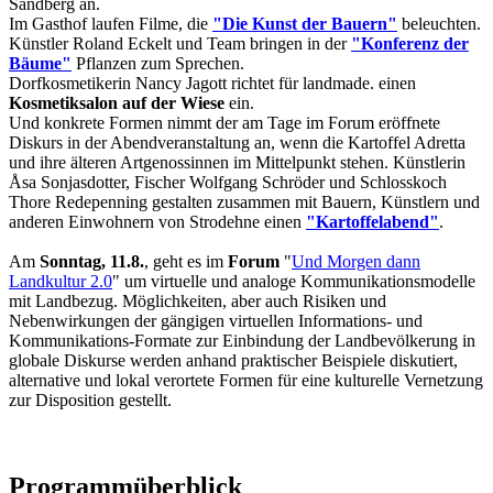
Sandberg an.
Im Gasthof laufen Filme, die
"Die Kunst der Bauern"
beleuchten.
Künstler Roland Eckelt und Team bringen in der
"Konferenz der
Bäume"
Pflanzen zum Sprechen.
Dorfkosmetikerin Nancy Jagott richtet für landmade. einen
Kosmetiksalon auf der Wiese
ein.
Und konkrete Formen nimmt der am Tage im Forum eröffnete
Diskurs in der Abendveranstaltung an, wenn die Kartoffel Adretta
und ihre älteren Artgenossinnen im Mittelpunkt stehen. Künstlerin
Åsa Sonjasdotter, Fischer Wolfgang Schröder und Schlosskoch
Thore Redepenning gestalten zusammen mit Bauern, Künstlern und
anderen Einwohnern von Strodehne einen
"Kartoffelabend"
.
Am
Sonntag, 11.8.
, geht es im
Forum
"
Und Morgen dann
Landkultur 2.0
" um virtuelle und analoge Kommunikationsmodelle
mit Landbezug. Möglichkeiten, aber auch Risiken und
Nebenwirkungen der gängigen virtuellen Informations- und
Kommunikations-Formate zur Einbindung der Landbevölkerung in
globale Diskurse werden anhand praktischer Beispiele diskutiert,
alternative und lokal verortete Formen für eine kulturelle Vernetzung
zur Disposition gestellt.
Programmüberblick