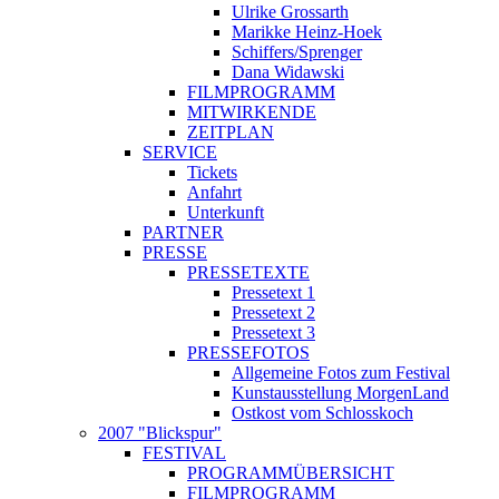
Ulrike Grossarth
Marikke Heinz-Hoek
Schiffers/Sprenger
Dana Widawski
FILMPROGRAMM
MITWIRKENDE
ZEITPLAN
SERVICE
Tickets
Anfahrt
Unterkunft
PARTNER
PRESSE
PRESSETEXTE
Pressetext 1
Pressetext 2
Pressetext 3
PRESSEFOTOS
Allgemeine Fotos zum Festival
Kunstausstellung MorgenLand
Ostkost vom Schlosskoch
2007 "Blickspur"
FESTIVAL
PROGRAMMÜBERSICHT
FILMPROGRAMM