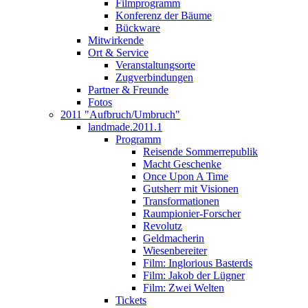
Filmprogramm
Konferenz der Bäume
Bückware
Mitwirkende
Ort & Service
Veranstaltungsorte
Zugverbindungen
Partner & Freunde
Fotos
2011 "Aufbruch/Umbruch"
landmade.2011.1
Programm
Reisende Sommerrepublik
Macht Geschenke
Once Upon A Time
Gutsherr mit Visionen
Transformationen
Raumpionier-Forscher
Revolutz
Geldmacherin
Wiesenbereiter
Film: Inglorious Basterds
Film: Jakob der Lügner
Film: Zwei Welten
Tickets