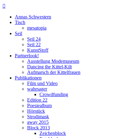

Annas Schwestern
Tisch
mesatopia
Seil
Seil 24
Seil 22
KunstStoff
Partnerlook!
Ausstellung Modemuseum
Dancing the Kittel-Kilt
Aufmarsch der Kittelfrauen
Publikationen
Film und Video
wahrsager
Crowdfunding
Edition 22
Poesiealbum
Hörstück
Strodimask
away 2015
Block 2013
Zeichenblock