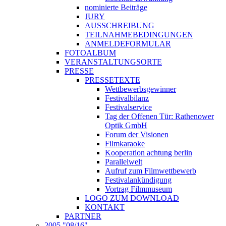
nominierte Beiträge
JURY
AUSSCHREIBUNG
TEILNAHMEBEDINGUNGEN
ANMELDEFORMULAR
FOTOALBUM
VERANSTALTUNGSORTE
PRESSE
PRESSETEXTE
Wettbewerbsgewinner
Festivalbilanz
Festivalservice
Tag der Offenen Tür: Rathenower
Optik GmbH
Forum der Visionen
Filmkaraoke
Kooperation achtung berlin
Parallelwelt
Aufruf zum Filmwettbewerb
Festivalankündigung
Vortrag Filmmuseum
LOGO ZUM DOWNLOAD
KONTAKT
PARTNER
2005 "08/16"