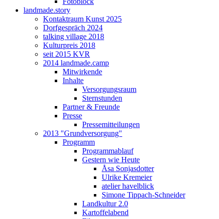
Fotoblock
landmade.story
Kontaktraum Kunst 2025
Dorfgespräch 2024
talking village 2018
Kulturpreis 2018
seit 2015 KVR
2014 landmade.camp
Mitwirkende
Inhalte
Versorgungsraum
Sternstunden
Partner & Freunde
Presse
Pressemitteilungen
2013 "Grundversorgung"
Programm
Programmablauf
Gestern wie Heute
Åsa Sonjasdotter
Ulrike Kremeier
atelier havelblick
Simone Tippach-Schneider
Landkultur 2.0
Kartoffelabend