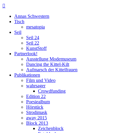

Annas Schwestern
Tisch
mesatopia
Seil
Seil 24
Seil 22
KunstStoff
Partnerlook!
Ausstellung Modemuseum
Dancing the Kittel-Kilt
Aufmarsch der Kittelfrauen
Publikationen
Film und Video
wahrsager
Crowdfunding
Edition 22
Poesiealbum
Hörstück
Strodimask
away 2015
Block 2013
Zeichenblock