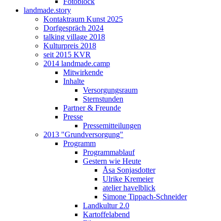
Fotoblock
landmade.story
Kontaktraum Kunst 2025
Dorfgespräch 2024
talking village 2018
Kulturpreis 2018
seit 2015 KVR
2014 landmade.camp
Mitwirkende
Inhalte
Versorgungsraum
Sternstunden
Partner & Freunde
Presse
Pressemitteilungen
2013 "Grundversorgung"
Programm
Programmablauf
Gestern wie Heute
Åsa Sonjasdotter
Ulrike Kremeier
atelier havelblick
Simone Tippach-Schneider
Landkultur 2.0
Kartoffelabend