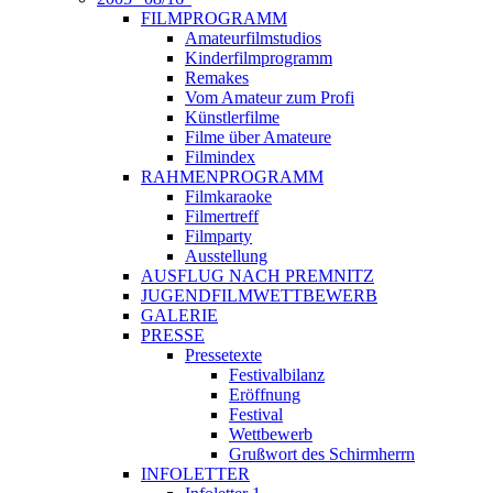
FILMPROGRAMM
Amateurfilmstudios
Kinderfilmprogramm
Remakes
Vom Amateur zum Profi
Künstlerfilme
Filme über Amateure
Filmindex
RAHMENPROGRAMM
Filmkaraoke
Filmertreff
Filmparty
Ausstellung
AUSFLUG NACH PREMNITZ
JUGENDFILMWETTBEWERB
GALERIE
PRESSE
Pressetexte
Festivalbilanz
Eröffnung
Festival
Wettbewerb
Grußwort des Schirmherrn
INFOLETTER