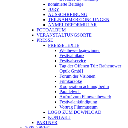
nominierte Beiträge
JURY
AUSSCHREIBUNG
TEILNAHMEBEDINGUNGEN
ANMELDEFORMULAR
FOTOALBUM
VERANSTALTUNGSORTE
PRESSE
PRESSETEXTE
Wettbewerbsgewinner
Festivalbilanz
Festivalservice
Tag der Offenen Tür: Rathenower
Optik GmbH
Forum der Visionen
Filmkaraoke
Kooperation achtung berlin
Parallelwelt
Aufruf zum Filmwettbewerb
Festivalankündigung
Vortrag Filmmuseum
LOGO ZUM DOWNLOAD
KONTAKT
PARTNER
2005 "08/16"