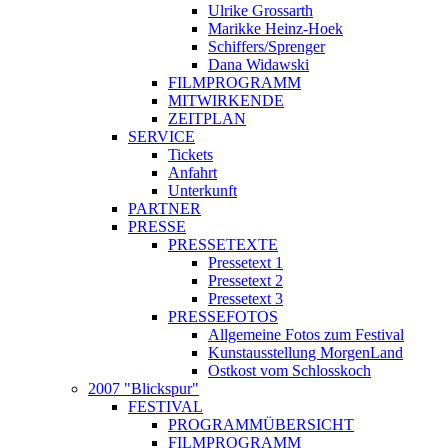
Ulrike Grossarth
Marikke Heinz-Hoek
Schiffers/Sprenger
Dana Widawski
FILMPROGRAMM
MITWIRKENDE
ZEITPLAN
SERVICE
Tickets
Anfahrt
Unterkunft
PARTNER
PRESSE
PRESSETEXTE
Pressetext 1
Pressetext 2
Pressetext 3
PRESSEFOTOS
Allgemeine Fotos zum Festival
Kunstausstellung MorgenLand
Ostkost vom Schlosskoch
2007 "Blickspur"
FESTIVAL
PROGRAMMÜBERSICHT
FILMPROGRAMM