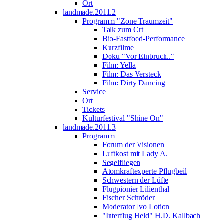
Ort
landmade.2011.2
Programm "Zone Traumzeit"
Talk zum Ort
Bio-Fastfood-Performance
Kurzfilme
Doku "Vor Einbruch.."
Film: Yella
Film: Das Versteck
Film: Dirty Dancing
Service
Ort
Tickets
Kulturfestival "Shine On"
landmade.2011.3
Programm
Forum der Visionen
Luftkost mit Lady A.
Segelfliegen
Atomkraftexperte Pflugbeil
Schwestern der Lüfte
Flugpionier Lilienthal
Fischer Schröder
Moderator Ivo Lotion
"Interflug Held" H.D. Kallbach