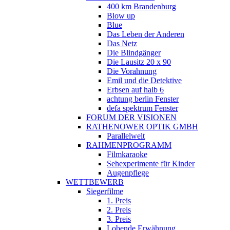
400 km Brandenburg
Blow up
Blue
Das Leben der Anderen
Das Netz
Die Blindgänger
Die Lausitz 20 x 90
Die Vorahnung
Emil und die Detektive
Erbsen auf halb 6
achtung berlin Fenster
defa spektrum Fenster
FORUM DER VISIONEN
RATHENOWER OPTIK GMBH
Parallelwelt
RAHMENPROGRAMM
Filmkaraoke
Sehexperimente für Kinder
Augenpflege
WETTBEWERB
Siegerfilme
1. Preis
2. Preis
3. Preis
Lobende Erwähnung