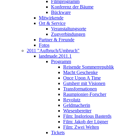
Filmprogramm
Konferenz der Bäume
Bückware
Mitwirkende
Ort & Service
Veranstaltungsorte
Zugverbindungen
Partner & Freunde
Fotos
2011 "Aufbruch/Umbruch"
landmade.2011.1
Programm
Reisende Sommerrepublik
Macht Geschenke
Once Upon A Time
Gutsherr mit Visionen
Transformationen
Raumpionier-Forscher
Revolutz
Geldmacherin
Wiesenbereiter
Film: Inglorious Basterds
Film: Jakob der Lügner
Film: Zwei Welten
Tickets