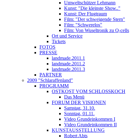
Umweltschützer Lehmann
Kunst: "Die kleinste Show.."
Kunst: Der Flugtraum
Film: "Der schweigende Stern"
Film: "Schwerelos"
Film: Von Wuseltronik zu Q-cells
Ort und Service
Tickets
FOTOS
PRESSE
landmade.2011.1
landmade.2011.2
landmade.2011.3
PARTNER
2009 "Schlaraffenland"
PROGRAMM
OSTKOST VOM SCHLOSSKOCH
Das Menü
FORUM DER VISIONEN
Samstag, 31.10.
Sonntag, 01.11.
Video Grundeinkommen I
Video Grundeinkommen II
KUNSTAUSSTELLUNG
Robert Abts