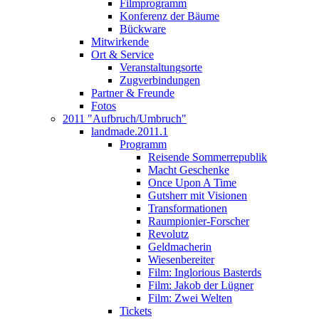
Filmprogramm
Konferenz der Bäume
Bückware
Mitwirkende
Ort & Service
Veranstaltungsorte
Zugverbindungen
Partner & Freunde
Fotos
2011 "Aufbruch/Umbruch"
landmade.2011.1
Programm
Reisende Sommerrepublik
Macht Geschenke
Once Upon A Time
Gutsherr mit Visionen
Transformationen
Raumpionier-Forscher
Revolutz
Geldmacherin
Wiesenbereiter
Film: Inglorious Basterds
Film: Jakob der Lügner
Film: Zwei Welten
Tickets