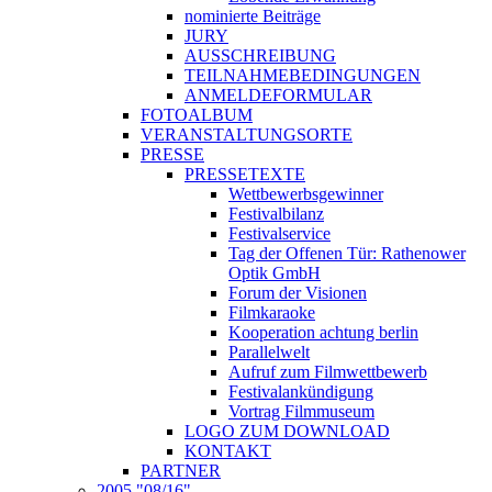
nominierte Beiträge
JURY
AUSSCHREIBUNG
TEILNAHMEBEDINGUNGEN
ANMELDEFORMULAR
FOTOALBUM
VERANSTALTUNGSORTE
PRESSE
PRESSETEXTE
Wettbewerbsgewinner
Festivalbilanz
Festivalservice
Tag der Offenen Tür: Rathenower
Optik GmbH
Forum der Visionen
Filmkaraoke
Kooperation achtung berlin
Parallelwelt
Aufruf zum Filmwettbewerb
Festivalankündigung
Vortrag Filmmuseum
LOGO ZUM DOWNLOAD
KONTAKT
PARTNER
2005 "08/16"