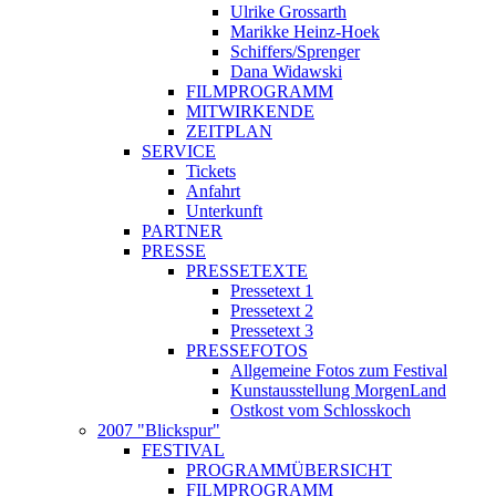
Ulrike Grossarth
Marikke Heinz-Hoek
Schiffers/Sprenger
Dana Widawski
FILMPROGRAMM
MITWIRKENDE
ZEITPLAN
SERVICE
Tickets
Anfahrt
Unterkunft
PARTNER
PRESSE
PRESSETEXTE
Pressetext 1
Pressetext 2
Pressetext 3
PRESSEFOTOS
Allgemeine Fotos zum Festival
Kunstausstellung MorgenLand
Ostkost vom Schlosskoch
2007 "Blickspur"
FESTIVAL
PROGRAMMÜBERSICHT
FILMPROGRAMM