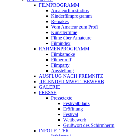
FILMPROGRAMM
Amateurfilmstudios
Kinderfilmprogramm
Remakes
Vom Amateur zum Profi
Künstlerfilme
Filme über Amateure
Filmindex
RAHMENPROGRAMM
Filmkaraoke
Filmertreff
Filmparty
Ausstellung
AUSFLUG NACH PREMNITZ
JUGENDFILMWETTBEWERB
GALERIE
PRESSE
Pressetexte
Festivalbilanz
Eröffnung
Festival
Wettbewerb
Grußwort des Schirmherrn
INFOLETTER