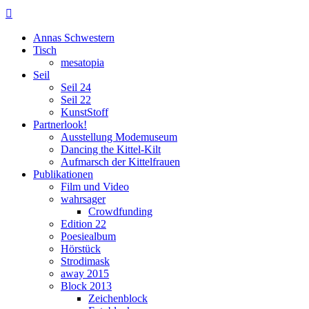

Annas Schwestern
Tisch
mesatopia
Seil
Seil 24
Seil 22
KunstStoff
Partnerlook!
Ausstellung Modemuseum
Dancing the Kittel-Kilt
Aufmarsch der Kittelfrauen
Publikationen
Film und Video
wahrsager
Crowdfunding
Edition 22
Poesiealbum
Hörstück
Strodimask
away 2015
Block 2013
Zeichenblock