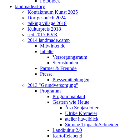
Fotoblock
landmade.story
Kontaktraum Kunst 2025
Dorfgespräch 2024
talking village 2018
Kulturpreis 2018
seit 2015 KVR
2014 landmade.camp
Mitwirkende
Inhalte
Versorgungsraum
Sternstunden
Partner & Freunde
Presse
Pressemitteilungen
2013 "Grundversorgung"
Programm
Programmablauf
Gestern wie Heute
Åsa Sonjasdotter
Ulrike Kremeier
atelier havelblick
Simone Tippach-Schneider
Landkultur 2.0
Kartoffelabend