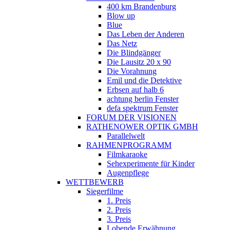
400 km Brandenburg
Blow up
Blue
Das Leben der Anderen
Das Netz
Die Blindgänger
Die Lausitz 20 x 90
Die Vorahnung
Emil und die Detektive
Erbsen auf halb 6
achtung berlin Fenster
defa spektrum Fenster
FORUM DER VISIONEN
RATHENOWER OPTIK GMBH
Parallelwelt
RAHMENPROGRAMM
Filmkaraoke
Sehexperimente für Kinder
Augenpflege
WETTBEWERB
Siegerfilme
1. Preis
2. Preis
3. Preis
Lobende Erwähnung