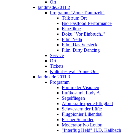
Ort
landmade.2011.2
Programm "Zone Traumzeit"
Talk zum Ort
Bio-Fastfood-Performance
Kurzfilme
Doku "Vor Einbruch.."
Film: Yella
Film: Das Versteck
Film: Dirty Dancing
Service
Ort
Tickets
Kulturfestival "Shine On"
landmade.2011.3
Programm
Forum der Visionen
Luftkost mit Lady A.
Segelfliegen
Atomkraftexperte Pflugbeil
Schwestern der Lüfte
Flugpionier Lilienthal
Fischer Schröder
Moderator Ivo Lotion
"Interflug Held" H.D. Kallbach