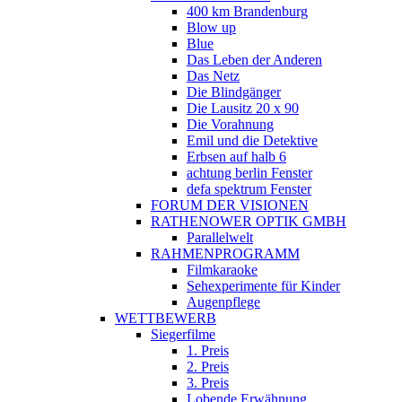
400 km Brandenburg
Blow up
Blue
Das Leben der Anderen
Das Netz
Die Blindgänger
Die Lausitz 20 x 90
Die Vorahnung
Emil und die Detektive
Erbsen auf halb 6
achtung berlin Fenster
defa spektrum Fenster
FORUM DER VISIONEN
RATHENOWER OPTIK GMBH
Parallelwelt
RAHMENPROGRAMM
Filmkaraoke
Sehexperimente für Kinder
Augenpflege
WETTBEWERB
Siegerfilme
1. Preis
2. Preis
3. Preis
Lobende Erwähnung