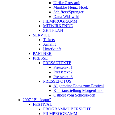
Ulrike Grossarth
Marikke Heinz-Hoek
Schiffers/Sprenger
Dana Widawski
FILMPROGRAMM
MITWIRKENDE
ZEITPLAN
SERVICE
Tickets
Anfahrt
Unterkunft
PARTNER
PRESSE
PRESSETEXTE
Pressetext 1
Pressetext 2
Pressetext 3
PRESSEFOTOS
Allgemeine Fotos zum Festival
Kunstausstellung MorgenLand
Ostkost vom Schlosskoch
2007 "Blickspur"
FESTIVAL
PROGRAMMÜBERSICHT
FILMPROGRAMM