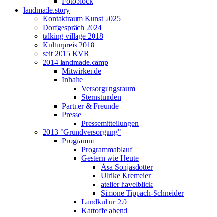
Fotoblock
landmade.story
Kontaktraum Kunst 2025
Dorfgespräch 2024
talking village 2018
Kulturpreis 2018
seit 2015 KVR
2014 landmade.camp
Mitwirkende
Inhalte
Versorgungsraum
Sternstunden
Partner & Freunde
Presse
Pressemitteilungen
2013 "Grundversorgung"
Programm
Programmablauf
Gestern wie Heute
Åsa Sonjasdotter
Ulrike Kremeier
atelier havelblick
Simone Tippach-Schneider
Landkultur 2.0
Kartoffelabend