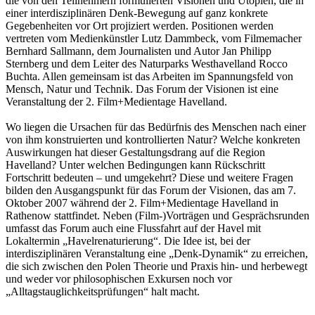
die von den Teilnehmern formulierten Visionen und Utopien, die in
einer interdisziplinären Denk-Bewegung auf ganz konkrete
Gegebenheiten vor Ort projiziert werden. Positionen werden
vertreten vom Medienkünstler Lutz Dammbeck, vom Filmemacher
Bernhard Sallmann, dem Journalisten und Autor Jan Philipp
Sternberg und dem Leiter des Naturparks Westhavelland Rocco
Buchta. Allen gemeinsam ist das Arbeiten im Spannungsfeld von
Mensch, Natur und Technik. Das Forum der Visionen ist eine
Veranstaltung der 2. Film+Medientage Havelland.
Wo liegen die Ursachen für das Bedürfnis des Menschen nach einer
von ihm konstruierten und kontrollierten Natur? Welche konkreten
Auswirkungen hat dieser Gestaltungsdrang auf die Region
Havelland? Unter welchen Bedingungen kann Rückschritt
Fortschritt bedeuten – und umgekehrt? Diese und weitere Fragen
bilden den Ausgangspunkt für das Forum der Visionen, das am 7.
Oktober 2007 während der 2. Film+Medientage Havelland in
Rathenow stattfindet. Neben (Film-)Vorträgen und Gesprächsrunden
umfasst das Forum auch eine Flussfahrt auf der Havel mit
Lokaltermin „Havelrenaturierung“. Die Idee ist, bei der
interdisziplinären Veranstaltung eine „Denk-Dynamik“ zu erreichen,
die sich zwischen den Polen Theorie und Praxis hin- und herbewegt
und weder vor philosophischen Exkursen noch vor
„Alltagstauglichkeitsprüfungen“ halt macht.