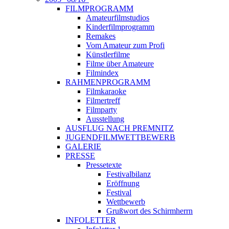
FILMPROGRAMM
Amateurfilmstudios
Kinderfilmprogramm
Remakes
Vom Amateur zum Profi
Künstlerfilme
Filme über Amateure
Filmindex
RAHMENPROGRAMM
Filmkaraoke
Filmertreff
Filmparty
Ausstellung
AUSFLUG NACH PREMNITZ
JUGENDFILMWETTBEWERB
GALERIE
PRESSE
Pressetexte
Festivalbilanz
Eröffnung
Festival
Wettbewerb
Grußwort des Schirmherrn
INFOLETTER