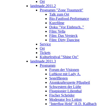
Ort
landmade.2011.2
Programm "Zone Traumzeit"
Talk zum Ort
Bio-Fastfood-Performance
Kurzfilme
Doku "Vor Einbruch.."
Film: Yella
Film: Das Versteck
Film: Dirty Dancing
Service
Ort
Tickets
Kulturfestival "Shine On"
landmade.2011.3
Programm
Forum der Visionen
Luftkost mit Lady A.
Segelfliegen
Atomkraftexperte Pflugbeil
Schwestern der Lüfte
Flugpionier Lilienthal
Fischer Schröder
Moderator Ivo Lotion
"Interflug Held" H.D. Kallbach