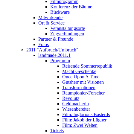
Filmprogramm
Konferenz der Bäume
Bückware
Mitwirkende
Ort & Service
Veranstaltungsorte
Zugverbindungen
Partner & Freunde
Fotos
2011 "Aufbruch/Umbruch"
landmade.2011.1
Programm
Reisende Sommerrepublik
Macht Geschenke
Once Upon A Time
Gutsherr mit Visionen
Transformationen
Raumpionier-Forscher
Revolutz
Geldmacherin
Wiesenbereiter
Film: Inglorious Basterds
Film: Jakob der Lügner
Film: Zwei Welten
Tickets