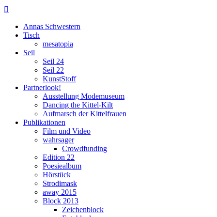

Annas Schwestern
Tisch
mesatopia
Seil
Seil 24
Seil 22
KunstStoff
Partnerlook!
Ausstellung Modemuseum
Dancing the Kittel-Kilt
Aufmarsch der Kittelfrauen
Publikationen
Film und Video
wahrsager
Crowdfunding
Edition 22
Poesiealbum
Hörstück
Strodimask
away 2015
Block 2013
Zeichenblock