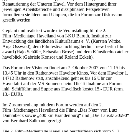
Renaturierung der Unteren Havel. Vor dem Hintergrund ihrer
jeweiligen Arbeitsbereiche und disziplinären Perspektiven
formulieren sie Ideen und Utopien, die im Forum zur Diskussion
gestellt werden.
Geplant und realisiert wurde die Veranstaltung für die 2.
Film+Medientage Havelland von I-KU Baruth, Institut zur
Entwicklung des ländlichen KulturRaums e. V. (Karsten Wittke,
Anja Osswald), dem Filmfestival achtung berlin – new berlin film
award (Hajo Schäfer, Sebastian Brose) und dem Künstlerduo atelier
havelblick (Gabriele Konsor und Roland Eckelt).
Das Forum der Visionen findet am 7. Oktober 2007 von 11.15 bis
13.45 Uhr in den Rathenower Haveltor Kinos, Vor dem Haveltor 1,
14712 Rathenow statt, anschließend geht es bis 16 Uhr zur
Havelfahrt auf der MS Sonnenschein. Die Teilnahme am Forum
inkl. Schifffahrt und Suppe aus Havelfisch kostet 15,- EUR (erm.
13,- EUR).
Im Zusammenhang mit dem Forum werden auf den 2.
Film+Medientagen Havelland die Filme „Das Netz“ von Lutz
Dammbeck sowie „400 km Brandenburg“ und „Die Lausitz 20x90“
von Bernhard Sallmann gezeigt.
Die 2. Film+Medientage Havelland beschäftigen sich vom 5.-7.