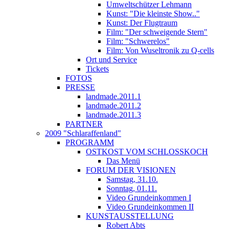
Umweltschützer Lehmann
Kunst: "Die kleinste Show.."
Kunst: Der Flugtraum
Film: "Der schweigende Stern"
Film: "Schwerelos"
Film: Von Wuseltronik zu Q-cells
Ort und Service
Tickets
FOTOS
PRESSE
landmade.2011.1
landmade.2011.2
landmade.2011.3
PARTNER
2009 "Schlaraffenland"
PROGRAMM
OSTKOST VOM SCHLOSSKOCH
Das Menü
FORUM DER VISIONEN
Samstag, 31.10.
Sonntag, 01.11.
Video Grundeinkommen I
Video Grundeinkommen II
KUNSTAUSSTELLUNG
Robert Abts