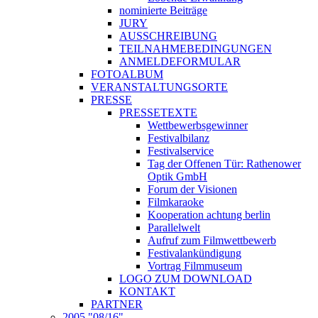
nominierte Beiträge
JURY
AUSSCHREIBUNG
TEILNAHMEBEDINGUNGEN
ANMELDEFORMULAR
FOTOALBUM
VERANSTALTUNGSORTE
PRESSE
PRESSETEXTE
Wettbewerbsgewinner
Festivalbilanz
Festivalservice
Tag der Offenen Tür: Rathenower
Optik GmbH
Forum der Visionen
Filmkaraoke
Kooperation achtung berlin
Parallelwelt
Aufruf zum Filmwettbewerb
Festivalankündigung
Vortrag Filmmuseum
LOGO ZUM DOWNLOAD
KONTAKT
PARTNER
2005 "08/16"