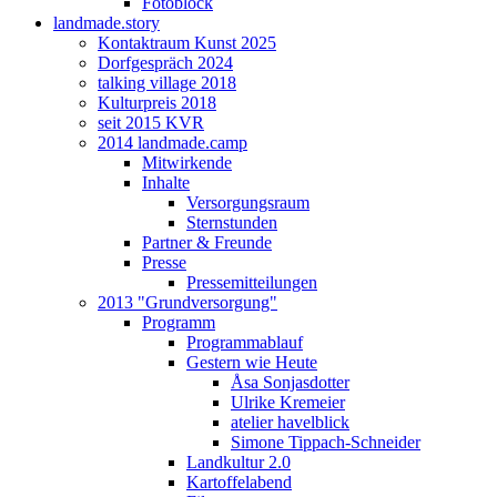
Fotoblock
landmade.story
Kontaktraum Kunst 2025
Dorfgespräch 2024
talking village 2018
Kulturpreis 2018
seit 2015 KVR
2014 landmade.camp
Mitwirkende
Inhalte
Versorgungsraum
Sternstunden
Partner & Freunde
Presse
Pressemitteilungen
2013 "Grundversorgung"
Programm
Programmablauf
Gestern wie Heute
Åsa Sonjasdotter
Ulrike Kremeier
atelier havelblick
Simone Tippach-Schneider
Landkultur 2.0
Kartoffelabend