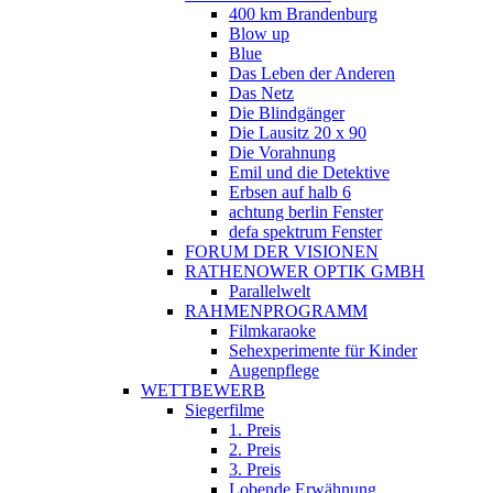
400 km Brandenburg
Blow up
Blue
Das Leben der Anderen
Das Netz
Die Blindgänger
Die Lausitz 20 x 90
Die Vorahnung
Emil und die Detektive
Erbsen auf halb 6
achtung berlin Fenster
defa spektrum Fenster
FORUM DER VISIONEN
RATHENOWER OPTIK GMBH
Parallelwelt
RAHMENPROGRAMM
Filmkaraoke
Sehexperimente für Kinder
Augenpflege
WETTBEWERB
Siegerfilme
1. Preis
2. Preis
3. Preis
Lobende Erwähnung