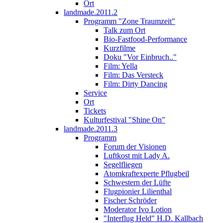
Ort
landmade.2011.2
Programm "Zone Traumzeit"
Talk zum Ort
Bio-Fastfood-Performance
Kurzfilme
Doku "Vor Einbruch.."
Film: Yella
Film: Das Versteck
Film: Dirty Dancing
Service
Ort
Tickets
Kulturfestival "Shine On"
landmade.2011.3
Programm
Forum der Visionen
Luftkost mit Lady A.
Segelfliegen
Atomkraftexperte Pflugbeil
Schwestern der Lüfte
Flugpionier Lilienthal
Fischer Schröder
Moderator Ivo Lotion
"Interflug Held" H.D. Kallbach