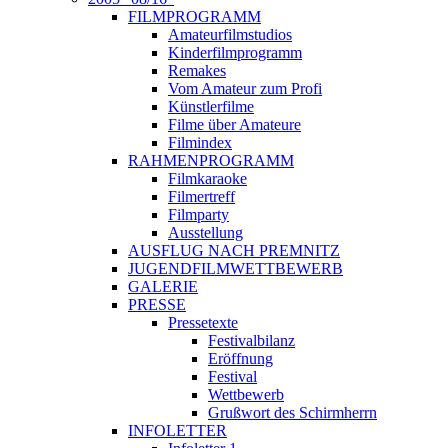
FILMPROGRAMM
Amateurfilmstudios
Kinderfilmprogramm
Remakes
Vom Amateur zum Profi
Künstlerfilme
Filme über Amateure
Filmindex
RAHMENPROGRAMM
Filmkaraoke
Filmertreff
Filmparty
Ausstellung
AUSFLUG NACH PREMNITZ
JUGENDFILMWETTBEWERB
GALERIE
PRESSE
Pressetexte
Festivalbilanz
Eröffnung
Festival
Wettbewerb
Grußwort des Schirmherrn
INFOLETTER