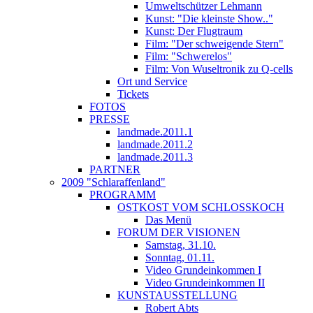
Umweltschützer Lehmann
Kunst: "Die kleinste Show.."
Kunst: Der Flugtraum
Film: "Der schweigende Stern"
Film: "Schwerelos"
Film: Von Wuseltronik zu Q-cells
Ort und Service
Tickets
FOTOS
PRESSE
landmade.2011.1
landmade.2011.2
landmade.2011.3
PARTNER
2009 "Schlaraffenland"
PROGRAMM
OSTKOST VOM SCHLOSSKOCH
Das Menü
FORUM DER VISIONEN
Samstag, 31.10.
Sonntag, 01.11.
Video Grundeinkommen I
Video Grundeinkommen II
KUNSTAUSSTELLUNG
Robert Abts