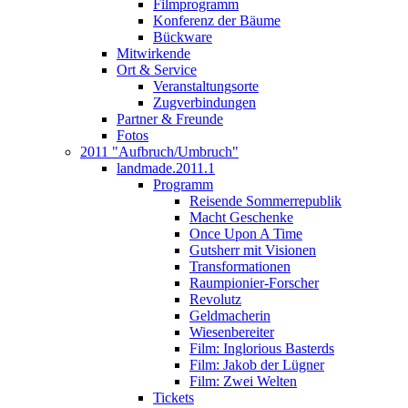
Filmprogramm
Konferenz der Bäume
Bückware
Mitwirkende
Ort & Service
Veranstaltungsorte
Zugverbindungen
Partner & Freunde
Fotos
2011 "Aufbruch/Umbruch"
landmade.2011.1
Programm
Reisende Sommerrepublik
Macht Geschenke
Once Upon A Time
Gutsherr mit Visionen
Transformationen
Raumpionier-Forscher
Revolutz
Geldmacherin
Wiesenbereiter
Film: Inglorious Basterds
Film: Jakob der Lügner
Film: Zwei Welten
Tickets