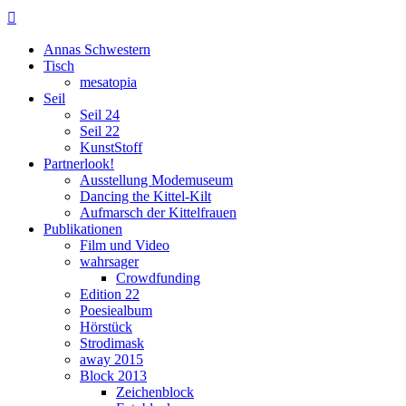

Annas Schwestern
Tisch
mesatopia
Seil
Seil 24
Seil 22
KunstStoff
Partnerlook!
Ausstellung Modemuseum
Dancing the Kittel-Kilt
Aufmarsch der Kittelfrauen
Publikationen
Film und Video
wahrsager
Crowdfunding
Edition 22
Poesiealbum
Hörstück
Strodimask
away 2015
Block 2013
Zeichenblock