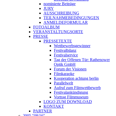
nominierte Beiträge
JURY
AUSSCHREIBUNG
TEILNAHMEBEDINGUNGEN
ANMELDEFORMULAR
FOTOALBUM
VERANSTALTUNGSORTE
PRESSE
PRESSETEXTE
Wettbewerbsgewinner
Festivalbilanz
Festivalservice
Tag der Offenen Tür: Rathenower
Optik GmbH
Forum der Visionen
Filmkaraoke
Kooperation achtung berlin
Parallelwelt
Aufruf zum Filmwettbewerb
Festivalankündigung
Vortrag Filmmuseum
LOGO ZUM DOWNLOAD
KONTAKT
PARTNER
2005 "08/16"