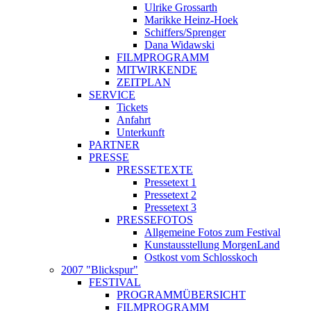
Ulrike Grossarth
Marikke Heinz-Hoek
Schiffers/Sprenger
Dana Widawski
FILMPROGRAMM
MITWIRKENDE
ZEITPLAN
SERVICE
Tickets
Anfahrt
Unterkunft
PARTNER
PRESSE
PRESSETEXTE
Pressetext 1
Pressetext 2
Pressetext 3
PRESSEFOTOS
Allgemeine Fotos zum Festival
Kunstausstellung MorgenLand
Ostkost vom Schlosskoch
2007 "Blickspur"
FESTIVAL
PROGRAMMÜBERSICHT
FILMPROGRAMM