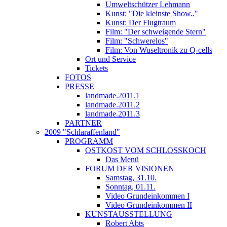
Umweltschützer Lehmann
Kunst: "Die kleinste Show.."
Kunst: Der Flugtraum
Film: "Der schweigende Stern"
Film: "Schwerelos"
Film: Von Wuseltronik zu Q-cells
Ort und Service
Tickets
FOTOS
PRESSE
landmade.2011.1
landmade.2011.2
landmade.2011.3
PARTNER
2009 "Schlaraffenland"
PROGRAMM
OSTKOST VOM SCHLOSSKOCH
Das Menü
FORUM DER VISIONEN
Samstag, 31.10.
Sonntag, 01.11.
Video Grundeinkommen I
Video Grundeinkommen II
KUNSTAUSSTELLUNG
Robert Abts