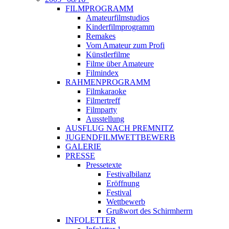
FILMPROGRAMM
Amateurfilmstudios
Kinderfilmprogramm
Remakes
Vom Amateur zum Profi
Künstlerfilme
Filme über Amateure
Filmindex
RAHMENPROGRAMM
Filmkaraoke
Filmertreff
Filmparty
Ausstellung
AUSFLUG NACH PREMNITZ
JUGENDFILMWETTBEWERB
GALERIE
PRESSE
Pressetexte
Festivalbilanz
Eröffnung
Festival
Wettbewerb
Grußwort des Schirmherrn
INFOLETTER