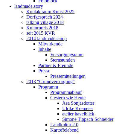
Fotoblock
landmade.story
Kontaktraum Kunst 2025
Dorfgespräch 2024
talking village 2018
Kulturpreis 2018
seit 2015 KVR
2014 landmade.camp
Mitwirkende
Inhalte
Versorgungsraum
Sternstunden
Partner & Freunde
Presse
Pressemitteilungen
2013 "Grundversorgung"
Programm
Programmablauf
Gestern wie Heute
Åsa Sonjasdotter
Ulrike Kremeier
atelier havelblick
Simone Tippach-Schneider
Landkultur 2.0
Kartoffelabend