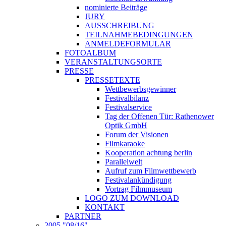
nominierte Beiträge
JURY
AUSSCHREIBUNG
TEILNAHMEBEDINGUNGEN
ANMELDEFORMULAR
FOTOALBUM
VERANSTALTUNGSORTE
PRESSE
PRESSETEXTE
Wettbewerbsgewinner
Festivalbilanz
Festivalservice
Tag der Offenen Tür: Rathenower
Optik GmbH
Forum der Visionen
Filmkaraoke
Kooperation achtung berlin
Parallelwelt
Aufruf zum Filmwettbewerb
Festivalankündigung
Vortrag Filmmuseum
LOGO ZUM DOWNLOAD
KONTAKT
PARTNER
2005 "08/16"