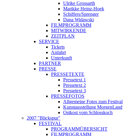
Ulrike Grossarth
Marikke Heinz-Hoek
Schiffers/Sprenger
Dana Widawski
FILMPROGRAMM
MITWIRKENDE
ZEITPLAN
SERVICE
Tickets
Anfahrt
Unterkunft
PARTNER
PRESSE
PRESSETEXTE
Pressetext 1
Pressetext 2
Pressetext 3
PRESSEFOTOS
Allgemeine Fotos zum Festival
Kunstausstellung MorgenLand
Ostkost vom Schlosskoch
2007 "Blickspur"
FESTIVAL
PROGRAMMÜBERSICHT
FILMPROGRAMM