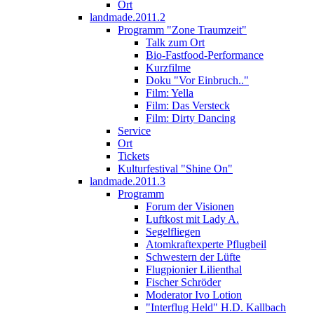
Ort
landmade.2011.2
Programm "Zone Traumzeit"
Talk zum Ort
Bio-Fastfood-Performance
Kurzfilme
Doku "Vor Einbruch.."
Film: Yella
Film: Das Versteck
Film: Dirty Dancing
Service
Ort
Tickets
Kulturfestival "Shine On"
landmade.2011.3
Programm
Forum der Visionen
Luftkost mit Lady A.
Segelfliegen
Atomkraftexperte Pflugbeil
Schwestern der Lüfte
Flugpionier Lilienthal
Fischer Schröder
Moderator Ivo Lotion
"Interflug Held" H.D. Kallbach