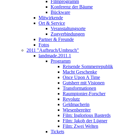
Filmprogramm
Konferenz der Bäume
Bückware
Mitwirkende
Ort & Service
Veranstaltungsorte
Zugverbindungen
Partner & Freunde
Fotos
2011 "Aufbruch/Umbruch"
landmade.2011.1
Programm
Reisende Sommerrepublik
Macht Geschenke
Once Upon A Time
Gutsherr mit Visionen
Transformationen
Raumpionier-Forscher
Revolutz
Geldmacherin
Wiesenbereiter
Film: Inglorious Basterds
Film: Jakob der Lügner
Film: Zwei Welten
Tickets