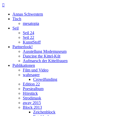

Annas Schwestern
Tisch
mesatopia
Seil
Seil 24
Seil 22
KunstStoff
Partnerlook!
Ausstellung Modemuseum
Dancing the Kittel-Kilt
Aufmarsch der Kittelfrauen
Publikationen
Film und Video
wahrsager
Crowdfunding
Edition 22
Poesiealbum
Hörstück
Strodimask
away 2015
Block 2013
Zeichenblock