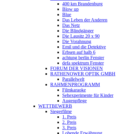
400 km Brandenburg
Blow up
Blue
Das Leben der Anderen
Das Netz
Die Blindgänger
Die Lausitz 20 x 90
Die Vorahnung
Emil und die Detektive
Erbsen auf halb 6
achtung berlin Fenster
defa spektrum Fenster
FORUM DER VISIONEN
RATHENOWER OPTIK GMBH
Parallelwelt
RAHMENPROGRAMM
Filmkaraoke
Sehexperimente für Kinder
Augenpflege
WETTBEWERB
Siegerfilme
1. Preis
2. Preis
3. Preis
Lobende Erwähnung