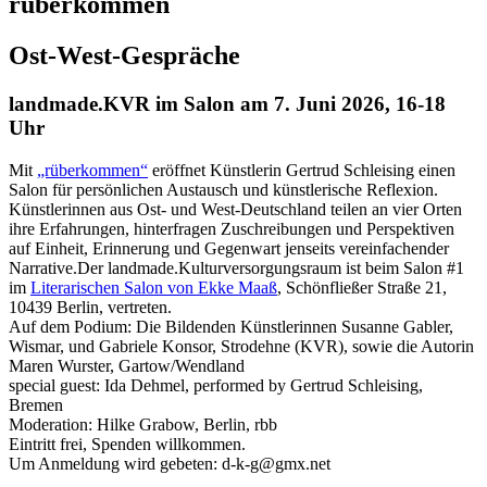
rüberkommen
Ost-West-Gespräche
landmade.KVR im Salon am 7. Juni 2026, 16-18
Uhr
Mit
„rüberkommen“
eröffnet Künstlerin Gertrud Schleising einen
Salon für persönlichen Austausch und künstlerische Reflexion.
Künstlerinnen aus Ost- und West-Deutschland teilen an vier Orten
ihre Erfahrungen, hinterfragen Zuschreibungen und Perspektiven
auf Einheit, Erinnerung und Gegenwart jenseits vereinfachender
Narrative.Der landmade.Kulturversorgungsraum ist beim Salon #1
im
Literarischen Salon von Ekke Maaß
, Schönfließer Straße 21,
10439 Berlin, vertreten.
Auf dem Podium: Die Bildenden Künstlerinnen Susanne Gabler,
Wismar, und Gabriele Konsor, Strodehne (KVR), sowie die Autorin
Maren Wurster, Gartow/Wendland
special guest: Ida Dehmel, performed by Gertrud Schleising,
Bremen
Moderation: Hilke Grabow, Berlin, rbb
Eintritt frei, Spenden willkommen.
Um Anmeldung wird gebeten: d-k-g@gmx.net