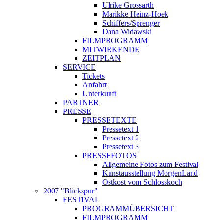
Ulrike Grossarth
Marikke Heinz-Hoek
Schiffers/Sprenger
Dana Widawski
FILMPROGRAMM
MITWIRKENDE
ZEITPLAN
SERVICE
Tickets
Anfahrt
Unterkunft
PARTNER
PRESSE
PRESSETEXTE
Pressetext 1
Pressetext 2
Pressetext 3
PRESSEFOTOS
Allgemeine Fotos zum Festival
Kunstausstellung MorgenLand
Ostkost vom Schlosskoch
2007 "Blickspur"
FESTIVAL
PROGRAMMÜBERSICHT
FILMPROGRAMM