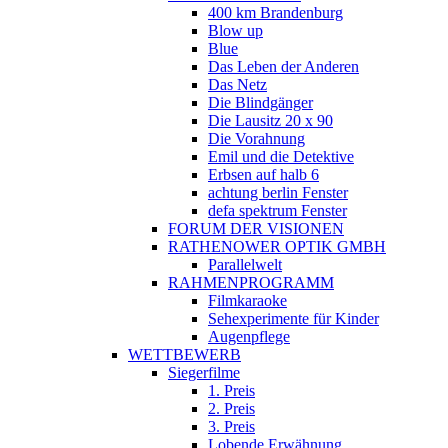
400 km Brandenburg
Blow up
Blue
Das Leben der Anderen
Das Netz
Die Blindgänger
Die Lausitz 20 x 90
Die Vorahnung
Emil und die Detektive
Erbsen auf halb 6
achtung berlin Fenster
defa spektrum Fenster
FORUM DER VISIONEN
RATHENOWER OPTIK GMBH
Parallelwelt
RAHMENPROGRAMM
Filmkaraoke
Sehexperimente für Kinder
Augenpflege
WETTBEWERB
Siegerfilme
1. Preis
2. Preis
3. Preis
Lobende Erwähnung