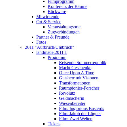
Filmprogramm
Konferenz der Bäume
Bückware
Mitwirkende
Ort & Service
Veranstaltungsorte
Zugverbindungen
Partner & Freunde
Fotos
2011 "Aufbruch/Umbruch"
landmade.2011.1
Programm
Reisende Sommerrepublik
Macht Geschenke
Once Upon A Time
Gutsherr mit Visionen
Transformationen
Raumpionier-Forscher
Revolutz
Geldmacherin
Wiesenbereiter
Film: Inglorious Basterds
Film: Jakob der Lügner
Film: Zwei Welten
Tickets