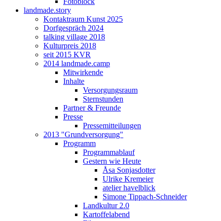
Fotoblock
landmade.story
Kontaktraum Kunst 2025
Dorfgespräch 2024
talking village 2018
Kulturpreis 2018
seit 2015 KVR
2014 landmade.camp
Mitwirkende
Inhalte
Versorgungsraum
Sternstunden
Partner & Freunde
Presse
Pressemitteilungen
2013 "Grundversorgung"
Programm
Programmablauf
Gestern wie Heute
Åsa Sonjasdotter
Ulrike Kremeier
atelier havelblick
Simone Tippach-Schneider
Landkultur 2.0
Kartoffelabend