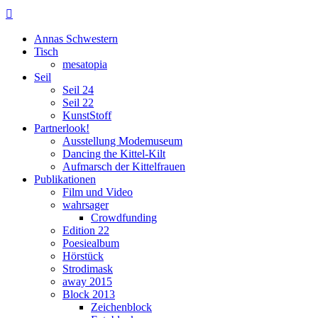

Annas Schwestern
Tisch
mesatopia
Seil
Seil 24
Seil 22
KunstStoff
Partnerlook!
Ausstellung Modemuseum
Dancing the Kittel-Kilt
Aufmarsch der Kittelfrauen
Publikationen
Film und Video
wahrsager
Crowdfunding
Edition 22
Poesiealbum
Hörstück
Strodimask
away 2015
Block 2013
Zeichenblock