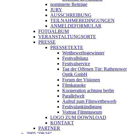
nominierte Beiträge
JURY
AUSSCHREIBUNG
TEILNAHMEBEDINGUNGEN
ANMELDEFORMULAR
FOTOALBUM
VERANSTALTUNGSORTE
PRESSE
PRESSETEXTE
Wettbewerbsgewinner
Festivalbilanz
Festivalservice
Tag der Offenen Tür: Rathenower
Optik GmbH
Forum der Visionen
Filmkaraoke
Kooperation achtung berlin
Parallelwelt
Aufruf zum Filmwettbewerb
Festivalankündigung
Vortrag Filmmuseum
LOGO ZUM DOWNLOAD
KONTAKT
PARTNER
2005 "08/16"