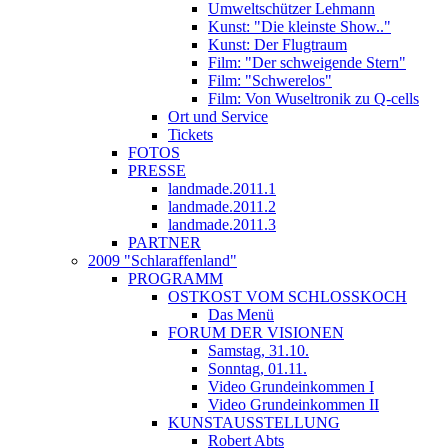
Umweltschützer Lehmann
Kunst: "Die kleinste Show.."
Kunst: Der Flugtraum
Film: "Der schweigende Stern"
Film: "Schwerelos"
Film: Von Wuseltronik zu Q-cells
Ort und Service
Tickets
FOTOS
PRESSE
landmade.2011.1
landmade.2011.2
landmade.2011.3
PARTNER
2009 "Schlaraffenland"
PROGRAMM
OSTKOST VOM SCHLOSSKOCH
Das Menü
FORUM DER VISIONEN
Samstag, 31.10.
Sonntag, 01.11.
Video Grundeinkommen I
Video Grundeinkommen II
KUNSTAUSSTELLUNG
Robert Abts