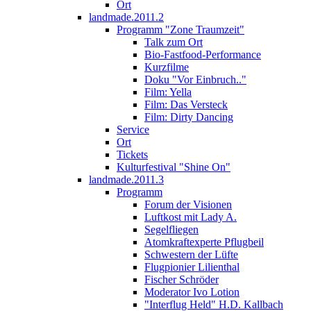
Ort
landmade.2011.2
Programm "Zone Traumzeit"
Talk zum Ort
Bio-Fastfood-Performance
Kurzfilme
Doku "Vor Einbruch.."
Film: Yella
Film: Das Versteck
Film: Dirty Dancing
Service
Ort
Tickets
Kulturfestival "Shine On"
landmade.2011.3
Programm
Forum der Visionen
Luftkost mit Lady A.
Segelfliegen
Atomkraftexperte Pflugbeil
Schwestern der Lüfte
Flugpionier Lilienthal
Fischer Schröder
Moderator Ivo Lotion
"Interflug Held" H.D. Kallbach