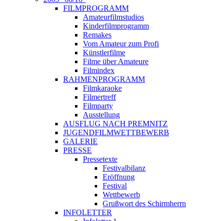
FILMPROGRAMM
Amateurfilmstudios
Kinderfilmprogramm
Remakes
Vom Amateur zum Profi
Künstlerfilme
Filme über Amateure
Filmindex
RAHMENPROGRAMM
Filmkaraoke
Filmertreff
Filmparty
Ausstellung
AUSFLUG NACH PREMNITZ
JUGENDFILMWETTBEWERB
GALERIE
PRESSE
Pressetexte
Festivalbilanz
Eröffnung
Festival
Wettbewerb
Grußwort des Schirmherrn
INFOLETTER