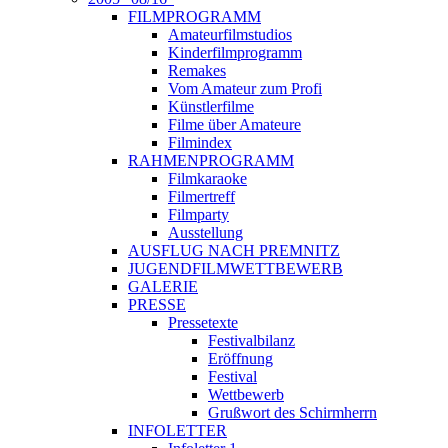
FILMPROGRAMM
Amateurfilmstudios
Kinderfilmprogramm
Remakes
Vom Amateur zum Profi
Künstlerfilme
Filme über Amateure
Filmindex
RAHMENPROGRAMM
Filmkaraoke
Filmertreff
Filmparty
Ausstellung
AUSFLUG NACH PREMNITZ
JUGENDFILMWETTBEWERB
GALERIE
PRESSE
Pressetexte
Festivalbilanz
Eröffnung
Festival
Wettbewerb
Grußwort des Schirmherrn
INFOLETTER