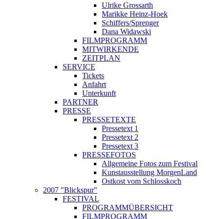
Ulrike Grossarth
Marikke Heinz-Hoek
Schiffers/Sprenger
Dana Widawski
FILMPROGRAMM
MITWIRKENDE
ZEITPLAN
SERVICE
Tickets
Anfahrt
Unterkunft
PARTNER
PRESSE
PRESSETEXTE
Pressetext 1
Pressetext 2
Pressetext 3
PRESSEFOTOS
Allgemeine Fotos zum Festival
Kunstausstellung MorgenLand
Ostkost vom Schlosskoch
2007 "Blickspur"
FESTIVAL
PROGRAMMÜBERSICHT
FILMPROGRAMM