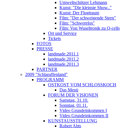
Umweltschützer Lehmann
Kunst: "Die kleinste Show.."
Kunst: Der Flugtraum
Film: "Der schweigende Stern"
Film: "Schwerelos"
Film: Von Wuseltronik zu Q-cells
Ort und Service
Tickets
FOTOS
PRESSE
landmade.2011.1
landmade.2011.2
landmade.2011.3
PARTNER
2009 "Schlaraffenland"
PROGRAMM
OSTKOST VOM SCHLOSSKOCH
Das Menü
FORUM DER VISIONEN
Samstag, 31.10.
Sonntag, 01.11.
Video Grundeinkommen I
Video Grundeinkommen II
KUNSTAUSSTELLUNG
Robert Abts