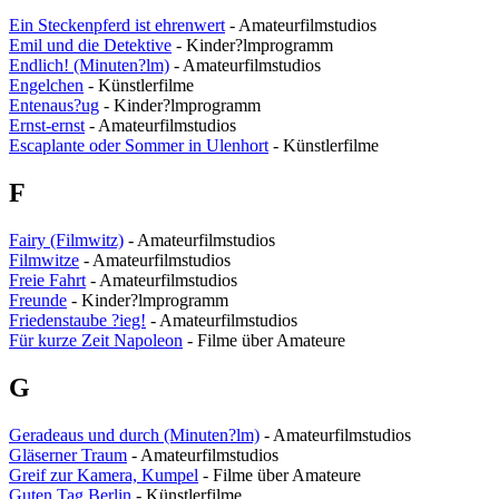
Ein Steckenpferd ist ehrenwert
- Amateurfilmstudios
Emil und die Detektive
- Kinder?lmprogramm
Endlich! (Minuten?lm)
- Amateurfilmstudios
Engelchen
- Künstlerfilme
Entenaus?ug
- Kinder?lmprogramm
Ernst-ernst
- Amateurfilmstudios
Escaplante oder Sommer in Ulenhort
- Künstlerfilme
F
Fairy (Filmwitz)
- Amateurfilmstudios
Filmwitze
- Amateurfilmstudios
Freie Fahrt
- Amateurfilmstudios
Freunde
- Kinder?lmprogramm
Friedenstaube ?ieg!
- Amateurfilmstudios
Für kurze Zeit Napoleon
- Filme über Amateure
G
Geradeaus und durch (Minuten?lm)
- Amateurfilmstudios
Gläserner Traum
- Amateurfilmstudios
Greif zur Kamera, Kumpel
- Filme über Amateure
Guten Tag Berlin
- Künstlerfilme