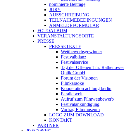
nominierte Beiträge
JURY
AUSSCHREIBUNG
TEILNAHMEBEDINGUNGEN
ANMELDEFORMULAR
FOTOALBUM
VERANSTALTUNGSORTE
PRESSE
PRESSETEXTE
Wettbewerbsgewinner
Festivalbilanz
Festivalservice
Tag der Offenen Tür: Rathenower
Optik GmbH
Forum der Visionen
Filmkaraoke
Kooperation achtung berlin
Parallelwelt
Aufruf zum Filmwettbewerb
Festivalankündigung
Vortrag Filmmuseum
LOGO ZUM DOWNLOAD
KONTAKT
PARTNER
2005 "08/16"