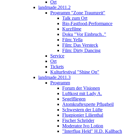
Ort
landmade.2011.2
Programm "Zone Traumzeit"
Talk zum Ort
Bio-Fastfood-Performance
Kurzfilme
Doku "Vor Einbruch.."
Film: Yella
Film: Das Versteck
Film: Dirty Dancing
Service
Ort
Tickets
Kulturfestival "Shine On"
landmade.2011.3
Programm
Forum der Visionen
Luftkost mit Lady A.
Segelfliegen
Atomkraftexperte Pflugbeil
Schwestern der Lüfte
Flugpionier Lilienthal
Fischer Schröder
Moderator Ivo Lotion
"Interflug Held" H.D. Kallbach