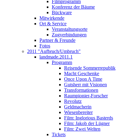
Filmprogramm
Konferenz der Bäume
Bückware
Mitwirkende
Ort & Service
Veranstaltungsorte
Zugverbindungen
Partner & Freunde
Fotos
2011 "Aufbruch/Umbruch"
landmade.2011.1
Programm
Reisende Sommerrepublik
Macht Geschenke
Once Upon A Time
Gutsherr mit Visionen
Transformationen
Raumpionier-Forscher
Revolutz
Geldmacherin
Wiesenbereiter
Film: Inglorious Basterds
Film: Jakob der Lügner
Film: Zwei Welten
Tickets