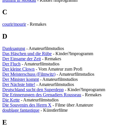
Bummi in Moskau
- Kinder?lmprogramm
C
courir/mourir
- Remakes
D
Danksagung
- Amateurfilmstudios
Das Häschen und die Rübe
- Kinder?lmprogramm
Der Einsame der Zeit
- Remakes
Der Fluch
- Amateurfilmstudios
Der kleine Clown
- Vom Amateur zum Profi
Der Meisterschuss (Filmwitz)
- Amateurfilmstudios
Der Minister kommt
- Amateurfilmstudios
Der Nächste bitte!
- Amateurfilmstudios
Deutschland sucht den Superdepp
- Kinder?lmprogramm
Die Erinnerungen des Grenadiers Rousseau
- Remakes
Die Kette
- Amateurfilmstudios
Die Souvenirs des Herrn X
- Filme über Amateure
doublage fantastique
- Künstlerfilme
E