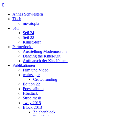

Annas Schwestern
Tisch
mesatopia
Seil
Seil 24
Seil 22
KunstStoff
Partnerlook!
Ausstellung Modemuseum
Dancing the Kittel-Kilt
Aufmarsch der Kittelfrauen
Publikationen
Film und Video
wahrsager
Crowdfunding
Edition 22
Poesiealbum
Hörstück
Strodimask
away 2015
Block 2013
Zeichenblock