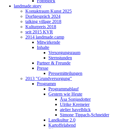
Fotoblock
landmade.story
Kontaktraum Kunst 2025
Dorfgespräch 2024
talking village 2018
Kulturpreis 2018
seit 2015 KVR
2014 landmade.camp
Mitwirkende
Inhalte
Versorgungsraum
Sternstunden
Partner & Freunde
Presse
Pressemitteilungen
2013 "Grundversorgung"
Programm
Programmablauf
Gestern wie Heute
Åsa Sonjasdotter
Ulrike Kremeier
atelier havelblick
Simone Tippach-Schneider
Landkultur 2.0
Kartoffelabend