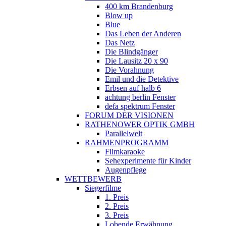
400 km Brandenburg
Blow up
Blue
Das Leben der Anderen
Das Netz
Die Blindgänger
Die Lausitz 20 x 90
Die Vorahnung
Emil und die Detektive
Erbsen auf halb 6
achtung berlin Fenster
defa spektrum Fenster
FORUM DER VISIONEN
RATHENOWER OPTIK GMBH
Parallelwelt
RAHMENPROGRAMM
Filmkaraoke
Sehexperimente für Kinder
Augenpflege
WETTBEWERB
Siegerfilme
1. Preis
2. Preis
3. Preis
Lobende Erwähnung