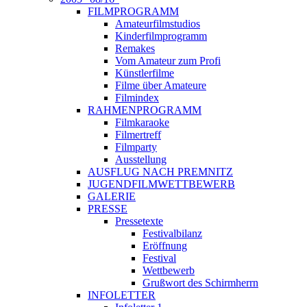
FILMPROGRAMM
Amateurfilmstudios
Kinderfilmprogramm
Remakes
Vom Amateur zum Profi
Künstlerfilme
Filme über Amateure
Filmindex
RAHMENPROGRAMM
Filmkaraoke
Filmertreff
Filmparty
Ausstellung
AUSFLUG NACH PREMNITZ
JUGENDFILMWETTBEWERB
GALERIE
PRESSE
Pressetexte
Festivalbilanz
Eröffnung
Festival
Wettbewerb
Grußwort des Schirmherrn
INFOLETTER