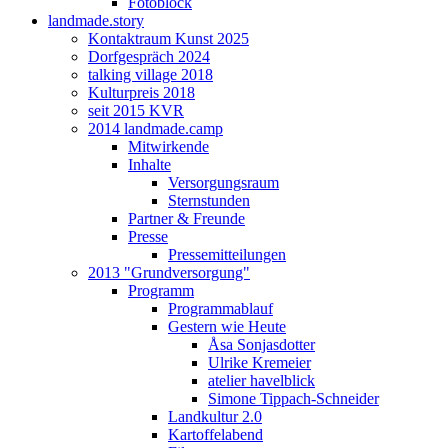
Fotoblock
landmade.story
Kontaktraum Kunst 2025
Dorfgespräch 2024
talking village 2018
Kulturpreis 2018
seit 2015 KVR
2014 landmade.camp
Mitwirkende
Inhalte
Versorgungsraum
Sternstunden
Partner & Freunde
Presse
Pressemitteilungen
2013 "Grundversorgung"
Programm
Programmablauf
Gestern wie Heute
Åsa Sonjasdotter
Ulrike Kremeier
atelier havelblick
Simone Tippach-Schneider
Landkultur 2.0
Kartoffelabend