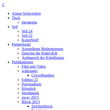

Annas Schwestern
Tisch
mesatopia
Seil
Seil 24
Seil 22
KunstStoff
Partnerlook!
Ausstellung Modemuseum
Dancing the Kittel-Kilt
Aufmarsch der Kittelfrauen
Publikationen
Film und Video
wahrsager
Crowdfunding
Edition 22
Poesiealbum
Hörstück
Strodimask
away 2015
Block 2013
Zeichenblock