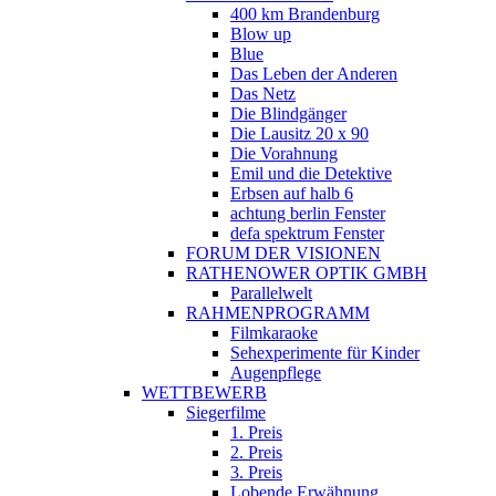
400 km Brandenburg
Blow up
Blue
Das Leben der Anderen
Das Netz
Die Blindgänger
Die Lausitz 20 x 90
Die Vorahnung
Emil und die Detektive
Erbsen auf halb 6
achtung berlin Fenster
defa spektrum Fenster
FORUM DER VISIONEN
RATHENOWER OPTIK GMBH
Parallelwelt
RAHMENPROGRAMM
Filmkaraoke
Sehexperimente für Kinder
Augenpflege
WETTBEWERB
Siegerfilme
1. Preis
2. Preis
3. Preis
Lobende Erwähnung