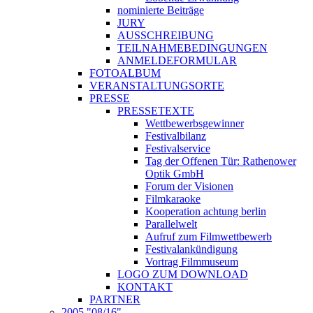
nominierte Beiträge
JURY
AUSSCHREIBUNG
TEILNAHMEBEDINGUNGEN
ANMELDEFORMULAR
FOTOALBUM
VERANSTALTUNGSORTE
PRESSE
PRESSETEXTE
Wettbewerbsgewinner
Festivalbilanz
Festivalservice
Tag der Offenen Tür: Rathenower
Optik GmbH
Forum der Visionen
Filmkaraoke
Kooperation achtung berlin
Parallelwelt
Aufruf zum Filmwettbewerb
Festivalankündigung
Vortrag Filmmuseum
LOGO ZUM DOWNLOAD
KONTAKT
PARTNER
2005 "08/16"