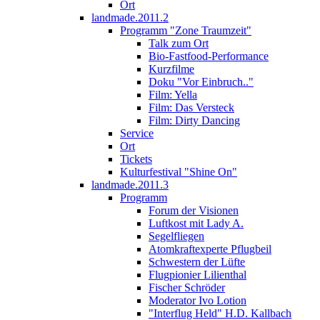
Ort
landmade.2011.2
Programm "Zone Traumzeit"
Talk zum Ort
Bio-Fastfood-Performance
Kurzfilme
Doku "Vor Einbruch.."
Film: Yella
Film: Das Versteck
Film: Dirty Dancing
Service
Ort
Tickets
Kulturfestival "Shine On"
landmade.2011.3
Programm
Forum der Visionen
Luftkost mit Lady A.
Segelfliegen
Atomkraftexperte Pflugbeil
Schwestern der Lüfte
Flugpionier Lilienthal
Fischer Schröder
Moderator Ivo Lotion
"Interflug Held" H.D. Kallbach