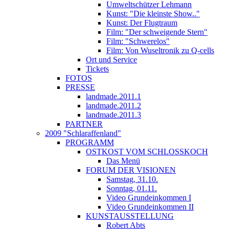
Umweltschützer Lehmann
Kunst: "Die kleinste Show.."
Kunst: Der Flugtraum
Film: "Der schweigende Stern"
Film: "Schwerelos"
Film: Von Wuseltronik zu Q-cells
Ort und Service
Tickets
FOTOS
PRESSE
landmade.2011.1
landmade.2011.2
landmade.2011.3
PARTNER
2009 "Schlaraffenland"
PROGRAMM
OSTKOST VOM SCHLOSSKOCH
Das Menü
FORUM DER VISIONEN
Samstag, 31.10.
Sonntag, 01.11.
Video Grundeinkommen I
Video Grundeinkommen II
KUNSTAUSSTELLUNG
Robert Abts