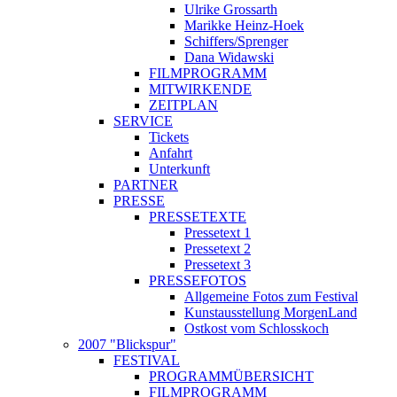
Ulrike Grossarth
Marikke Heinz-Hoek
Schiffers/Sprenger
Dana Widawski
FILMPROGRAMM
MITWIRKENDE
ZEITPLAN
SERVICE
Tickets
Anfahrt
Unterkunft
PARTNER
PRESSE
PRESSETEXTE
Pressetext 1
Pressetext 2
Pressetext 3
PRESSEFOTOS
Allgemeine Fotos zum Festival
Kunstausstellung MorgenLand
Ostkost vom Schlosskoch
2007 "Blickspur"
FESTIVAL
PROGRAMMÜBERSICHT
FILMPROGRAMM