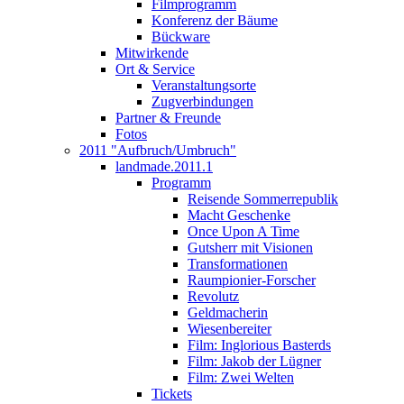
Filmprogramm
Konferenz der Bäume
Bückware
Mitwirkende
Ort & Service
Veranstaltungsorte
Zugverbindungen
Partner & Freunde
Fotos
2011 "Aufbruch/Umbruch"
landmade.2011.1
Programm
Reisende Sommerrepublik
Macht Geschenke
Once Upon A Time
Gutsherr mit Visionen
Transformationen
Raumpionier-Forscher
Revolutz
Geldmacherin
Wiesenbereiter
Film: Inglorious Basterds
Film: Jakob der Lügner
Film: Zwei Welten
Tickets