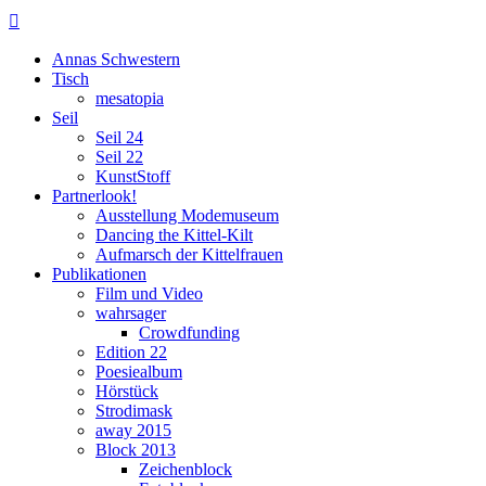

Annas Schwestern
Tisch
mesatopia
Seil
Seil 24
Seil 22
KunstStoff
Partnerlook!
Ausstellung Modemuseum
Dancing the Kittel-Kilt
Aufmarsch der Kittelfrauen
Publikationen
Film und Video
wahrsager
Crowdfunding
Edition 22
Poesiealbum
Hörstück
Strodimask
away 2015
Block 2013
Zeichenblock