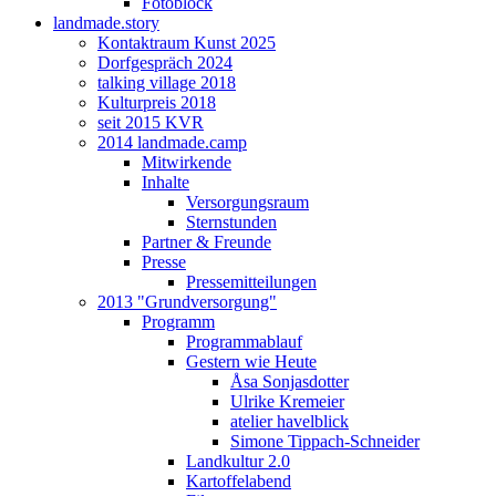
Fotoblock
landmade.story
Kontaktraum Kunst 2025
Dorfgespräch 2024
talking village 2018
Kulturpreis 2018
seit 2015 KVR
2014 landmade.camp
Mitwirkende
Inhalte
Versorgungsraum
Sternstunden
Partner & Freunde
Presse
Pressemitteilungen
2013 "Grundversorgung"
Programm
Programmablauf
Gestern wie Heute
Åsa Sonjasdotter
Ulrike Kremeier
atelier havelblick
Simone Tippach-Schneider
Landkultur 2.0
Kartoffelabend