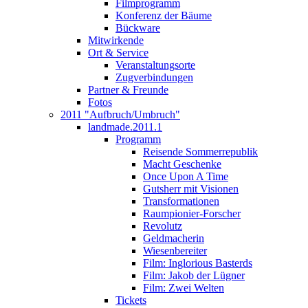
Filmprogramm
Konferenz der Bäume
Bückware
Mitwirkende
Ort & Service
Veranstaltungsorte
Zugverbindungen
Partner & Freunde
Fotos
2011 "Aufbruch/Umbruch"
landmade.2011.1
Programm
Reisende Sommerrepublik
Macht Geschenke
Once Upon A Time
Gutsherr mit Visionen
Transformationen
Raumpionier-Forscher
Revolutz
Geldmacherin
Wiesenbereiter
Film: Inglorious Basterds
Film: Jakob der Lügner
Film: Zwei Welten
Tickets