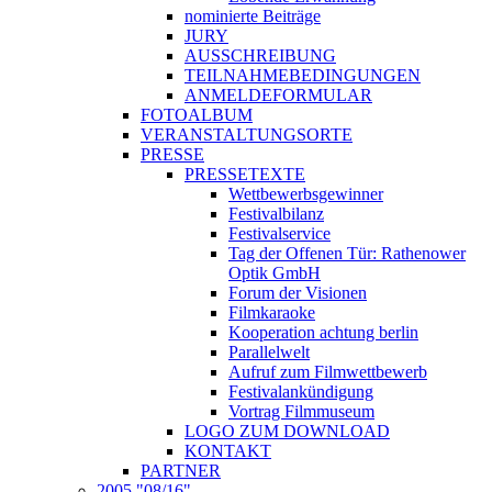
nominierte Beiträge
JURY
AUSSCHREIBUNG
TEILNAHMEBEDINGUNGEN
ANMELDEFORMULAR
FOTOALBUM
VERANSTALTUNGSORTE
PRESSE
PRESSETEXTE
Wettbewerbsgewinner
Festivalbilanz
Festivalservice
Tag der Offenen Tür: Rathenower
Optik GmbH
Forum der Visionen
Filmkaraoke
Kooperation achtung berlin
Parallelwelt
Aufruf zum Filmwettbewerb
Festivalankündigung
Vortrag Filmmuseum
LOGO ZUM DOWNLOAD
KONTAKT
PARTNER
2005 "08/16"