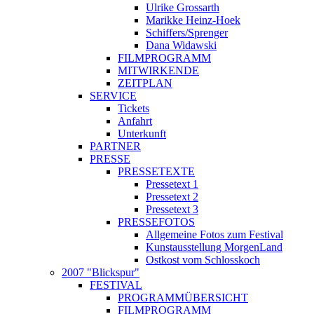
Ulrike Grossarth
Marikke Heinz-Hoek
Schiffers/Sprenger
Dana Widawski
FILMPROGRAMM
MITWIRKENDE
ZEITPLAN
SERVICE
Tickets
Anfahrt
Unterkunft
PARTNER
PRESSE
PRESSETEXTE
Pressetext 1
Pressetext 2
Pressetext 3
PRESSEFOTOS
Allgemeine Fotos zum Festival
Kunstausstellung MorgenLand
Ostkost vom Schlosskoch
2007 "Blickspur"
FESTIVAL
PROGRAMMÜBERSICHT
FILMPROGRAMM