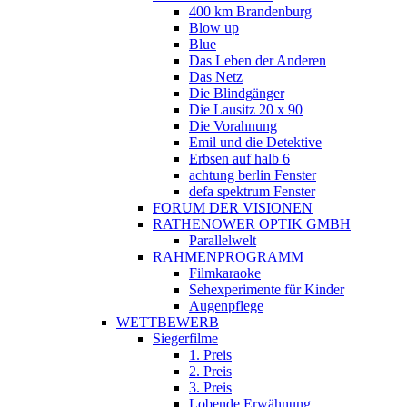
400 km Brandenburg
Blow up
Blue
Das Leben der Anderen
Das Netz
Die Blindgänger
Die Lausitz 20 x 90
Die Vorahnung
Emil und die Detektive
Erbsen auf halb 6
achtung berlin Fenster
defa spektrum Fenster
FORUM DER VISIONEN
RATHENOWER OPTIK GMBH
Parallelwelt
RAHMENPROGRAMM
Filmkaraoke
Sehexperimente für Kinder
Augenpflege
WETTBEWERB
Siegerfilme
1. Preis
2. Preis
3. Preis
Lobende Erwähnung