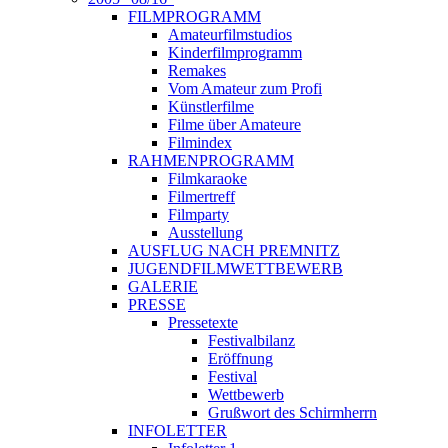
FILMPROGRAMM
Amateurfilmstudios
Kinderfilmprogramm
Remakes
Vom Amateur zum Profi
Künstlerfilme
Filme über Amateure
Filmindex
RAHMENPROGRAMM
Filmkaraoke
Filmertreff
Filmparty
Ausstellung
AUSFLUG NACH PREMNITZ
JUGENDFILMWETTBEWERB
GALERIE
PRESSE
Pressetexte
Festivalbilanz
Eröffnung
Festival
Wettbewerb
Grußwort des Schirmherrn
INFOLETTER