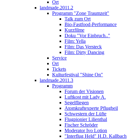
Ort
landmade.2011.2
Programm "Zone Traumzeit"
Talk zum Ort
Bio-Fastfood-Performance
Kurzfilme
Doku "Vor Einbruch.."
Film: Yella
Film: Das Versteck
Film: Dirty Dancing
Service
Ort
Tickets
Kulturfestival "Shine On"
landmade.2011.3
Programm
Forum der Visionen
Luftkost mit Lady A.
Segelfliegen
Atomkraftexperte Pflugbeil
Schwestern der Lüfte
Flugpionier Lilienthal
Fischer Schröder
Moderator Ivo Lotion
"Interflug Held" H.D. Kallbach