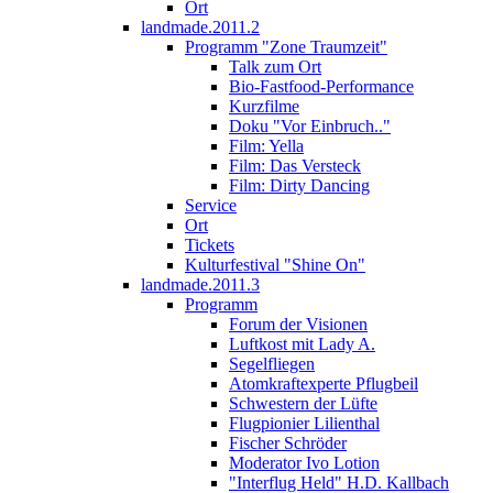
Ort
landmade.2011.2
Programm "Zone Traumzeit"
Talk zum Ort
Bio-Fastfood-Performance
Kurzfilme
Doku "Vor Einbruch.."
Film: Yella
Film: Das Versteck
Film: Dirty Dancing
Service
Ort
Tickets
Kulturfestival "Shine On"
landmade.2011.3
Programm
Forum der Visionen
Luftkost mit Lady A.
Segelfliegen
Atomkraftexperte Pflugbeil
Schwestern der Lüfte
Flugpionier Lilienthal
Fischer Schröder
Moderator Ivo Lotion
"Interflug Held" H.D. Kallbach