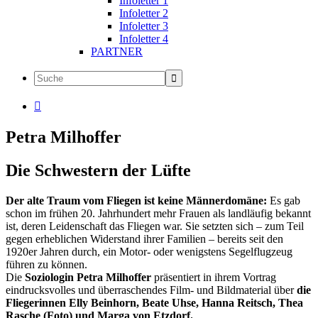
Infoletter 1
Infoletter 2
Infoletter 3
Infoletter 4
PARTNER

Petra Milhoffer
Die Schwestern der Lüfte
Der alte Traum vom Fliegen ist keine Männerdomäne:
Es gab
schon im frühen 20. Jahrhundert mehr Frauen als landläufig bekannt
ist, deren Leidenschaft das Fliegen war. Sie setzten sich – zum Teil
gegen erheblichen Widerstand ihrer Familien – bereits seit den
1920er Jahren durch, ein Motor- oder wenigstens Segelflugzeug
führen zu können.
Die
Soziologin Petra Milhoffer
präsentiert in ihrem Vortrag
eindrucksvolles und überraschendes Film- und Bildmaterial über
die
Fliegerinnen Elly Beinhorn, Beate Uhse, Hanna Reitsch, Thea
Rasche (Foto) und Marga von Etzdorf.