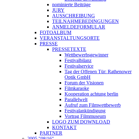
nominierte Beiträge
JURY
AUSSCHREIBUNG
TEILNAHMEBEDINGUNGEN
ANMELDEFORMULAR
FOTOALBUM
VERANSTALTUNGSORTE
PRESSE
PRESSETEXTE
Wettbewerbsgewinner
Festivalbilanz
Festivalservice
Tag der Offenen Tür: Rathenower
Optik GmbH
Forum der Visionen
Filmkaraoke
Kooperation achtung berlin
Parallelwelt
Aufruf zum Filmwettbewerb
Festivalankündigung
Vortrag Filmmuseum
LOGO ZUM DOWNLOAD
KONTAKT
PARTNER
2005 "08/16"