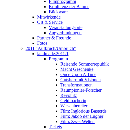
Filmprogramm
Konferenz der Bäume
Bückware
Mitwirkende
Ort & Service
Veranstaltungsorte
Zugverbindungen
Partner & Freunde
Fotos
2011 "Aufbruch/Umbruch"
landmade.2011.1
Programm
Reisende Sommerrepublik
Macht Geschenke
Once Upon A Time
Gutsherr mit Visionen
Transformationen
Raumpionier-Forscher
Revolutz
Geldmacherin
Wiesenbereiter
Film: Inglorious Basterds
Film: Jakob der Lügner
Film: Zwei Welten
Tickets