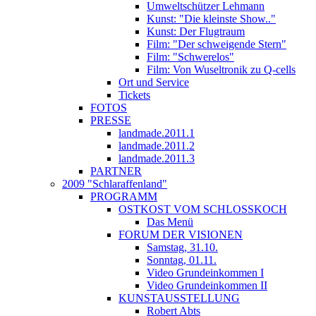
Umweltschützer Lehmann
Kunst: "Die kleinste Show.."
Kunst: Der Flugtraum
Film: "Der schweigende Stern"
Film: "Schwerelos"
Film: Von Wuseltronik zu Q-cells
Ort und Service
Tickets
FOTOS
PRESSE
landmade.2011.1
landmade.2011.2
landmade.2011.3
PARTNER
2009 "Schlaraffenland"
PROGRAMM
OSTKOST VOM SCHLOSSKOCH
Das Menü
FORUM DER VISIONEN
Samstag, 31.10.
Sonntag, 01.11.
Video Grundeinkommen I
Video Grundeinkommen II
KUNSTAUSSTELLUNG
Robert Abts