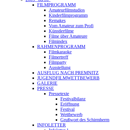
FILMPROGRAMM
Amateurfilmstudios
Kinderfilmprogramm
Remakes
Vom Amateur zum Profi
Künstlerfilme
Filme über Amateure
Filmindex
RAHMENPROGRAMM
Filmkaraoke
Filmertreff
Filmparty
Ausstellung
AUSFLUG NACH PREMNITZ
JUGENDFILMWETTBEWERB
GALERIE
PRESSE
Pressetexte
Festivalbilanz
Eröffnung
Festival
Wettbewerb
Grußwort des Schirmherrn
INFOLETTER