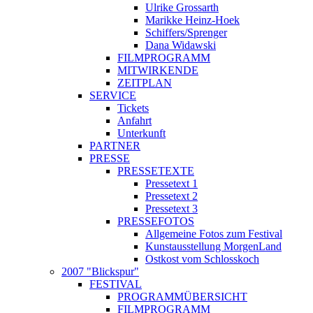
Ulrike Grossarth
Marikke Heinz-Hoek
Schiffers/Sprenger
Dana Widawski
FILMPROGRAMM
MITWIRKENDE
ZEITPLAN
SERVICE
Tickets
Anfahrt
Unterkunft
PARTNER
PRESSE
PRESSETEXTE
Pressetext 1
Pressetext 2
Pressetext 3
PRESSEFOTOS
Allgemeine Fotos zum Festival
Kunstausstellung MorgenLand
Ostkost vom Schlosskoch
2007 "Blickspur"
FESTIVAL
PROGRAMMÜBERSICHT
FILMPROGRAMM