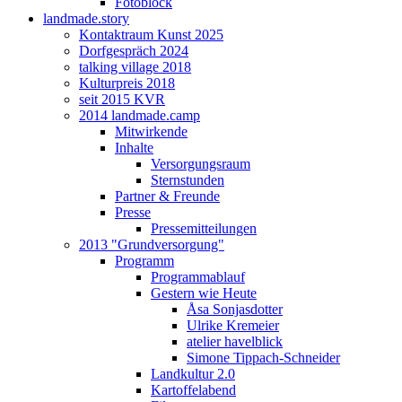
Fotoblock
landmade.story
Kontaktraum Kunst 2025
Dorfgespräch 2024
talking village 2018
Kulturpreis 2018
seit 2015 KVR
2014 landmade.camp
Mitwirkende
Inhalte
Versorgungsraum
Sternstunden
Partner & Freunde
Presse
Pressemitteilungen
2013 "Grundversorgung"
Programm
Programmablauf
Gestern wie Heute
Åsa Sonjasdotter
Ulrike Kremeier
atelier havelblick
Simone Tippach-Schneider
Landkultur 2.0
Kartoffelabend