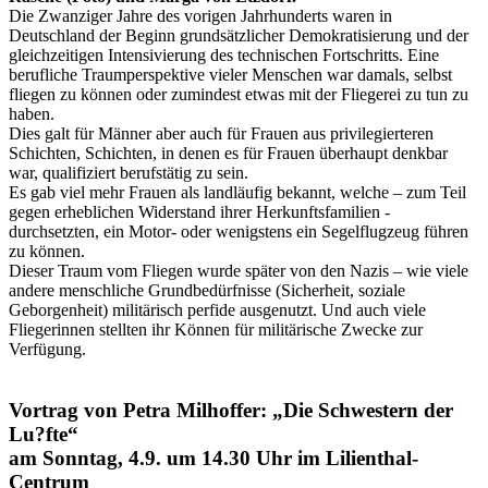
Die Zwanziger Jahre des vorigen Jahrhunderts waren in
Deutschland der Beginn grundsätzlicher Demokratisierung und der
gleichzeitigen Intensi­vierung des technischen Fortschritts. Eine
berufliche Traumperspektive vieler Menschen war damals, selbst
fliegen zu können oder zumindest etwas mit der Fliegerei zu tun zu
haben.
Dies galt für Männer aber auch für Frauen aus privilegierteren
Schichten, Schichten, in denen es für Frauen überhaupt denkbar
war, qualifiziert berufstätig zu sein.
Es gab viel mehr Frauen als landläufig bekannt, welche – zum Teil
gegen erheblichen Widerstand ihrer Herkunftsfamilien -
durchsetzten, ein Motor- oder wenigstens ein Segelflugzeug führen
zu können.
Dieser Traum vom Fliegen wurde später von den Nazis – wie viele
andere menschliche Grundbedürfnisse (Sicherheit, soziale
Geborgenheit) militärisch perfide ausgenutzt. Und auch viele
Fliegerinnen stellten ihr Können für militärische Zwecke zur
Verfügung.
Vortrag von Petra Milhoffer: „Die Schwestern der
Lu?fte“
am Sonntag, 4.9. um 14.30 Uhr im Lilienthal-
Centrum