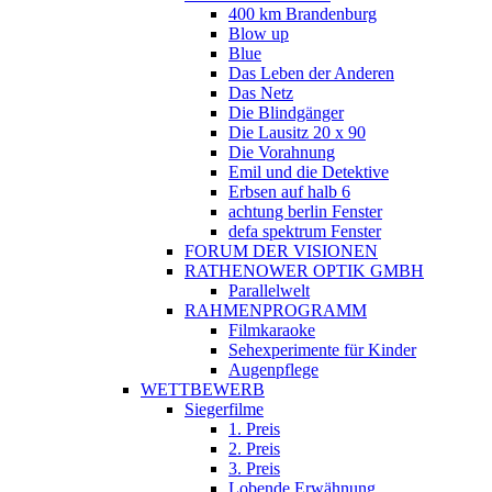
400 km Brandenburg
Blow up
Blue
Das Leben der Anderen
Das Netz
Die Blindgänger
Die Lausitz 20 x 90
Die Vorahnung
Emil und die Detektive
Erbsen auf halb 6
achtung berlin Fenster
defa spektrum Fenster
FORUM DER VISIONEN
RATHENOWER OPTIK GMBH
Parallelwelt
RAHMENPROGRAMM
Filmkaraoke
Sehexperimente für Kinder
Augenpflege
WETTBEWERB
Siegerfilme
1. Preis
2. Preis
3. Preis
Lobende Erwähnung