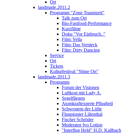
Ort
landmade.2011.2
Programm "Zone Traumzeit"
Talk zum Ort
Bio-Fastfood-Performance
Kurzfilme
Doku "Vor Einbruch.."
Film: Yella
Film: Das Versteck
Film: Dirty Dancing
Service
Ort
Tickets
Kulturfestival "Shine On"
landmade.2011.3
Programm
Forum der Visionen
Luftkost mit Lady A.
Segelfliegen
Atomkraftexperte Pflugbeil
Schwestern der Lüfte
Flugpionier Lilienthal
Fischer Schröder
Moderator Ivo Lotion
"Interflug Held" H.D. Kallbach