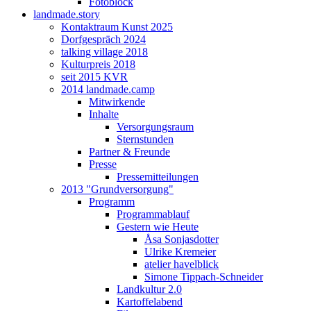
Fotoblock
landmade.story
Kontaktraum Kunst 2025
Dorfgespräch 2024
talking village 2018
Kulturpreis 2018
seit 2015 KVR
2014 landmade.camp
Mitwirkende
Inhalte
Versorgungsraum
Sternstunden
Partner & Freunde
Presse
Pressemitteilungen
2013 "Grundversorgung"
Programm
Programmablauf
Gestern wie Heute
Åsa Sonjasdotter
Ulrike Kremeier
atelier havelblick
Simone Tippach-Schneider
Landkultur 2.0
Kartoffelabend