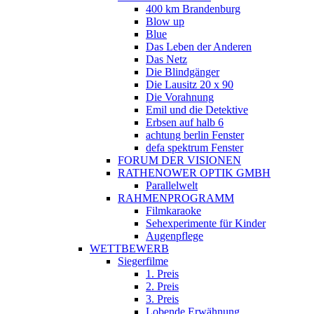
400 km Brandenburg
Blow up
Blue
Das Leben der Anderen
Das Netz
Die Blindgänger
Die Lausitz 20 x 90
Die Vorahnung
Emil und die Detektive
Erbsen auf halb 6
achtung berlin Fenster
defa spektrum Fenster
FORUM DER VISIONEN
RATHENOWER OPTIK GMBH
Parallelwelt
RAHMENPROGRAMM
Filmkaraoke
Sehexperimente für Kinder
Augenpflege
WETTBEWERB
Siegerfilme
1. Preis
2. Preis
3. Preis
Lobende Erwähnung