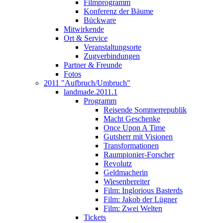
Filmprogramm
Konferenz der Bäume
Bückware
Mitwirkende
Ort & Service
Veranstaltungsorte
Zugverbindungen
Partner & Freunde
Fotos
2011 "Aufbruch/Umbruch"
landmade.2011.1
Programm
Reisende Sommerrepublik
Macht Geschenke
Once Upon A Time
Gutsherr mit Visionen
Transformationen
Raumpionier-Forscher
Revolutz
Geldmacherin
Wiesenbereiter
Film: Inglorious Basterds
Film: Jakob der Lügner
Film: Zwei Welten
Tickets