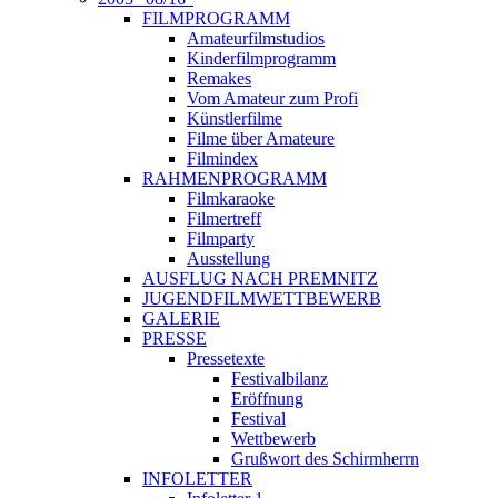
FILMPROGRAMM
Amateurfilmstudios
Kinderfilmprogramm
Remakes
Vom Amateur zum Profi
Künstlerfilme
Filme über Amateure
Filmindex
RAHMENPROGRAMM
Filmkaraoke
Filmertreff
Filmparty
Ausstellung
AUSFLUG NACH PREMNITZ
JUGENDFILMWETTBEWERB
GALERIE
PRESSE
Pressetexte
Festivalbilanz
Eröffnung
Festival
Wettbewerb
Grußwort des Schirmherrn
INFOLETTER