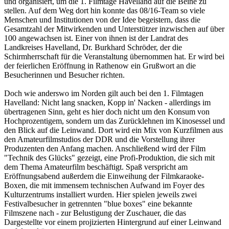
und organisiert, um die 1. Filmtage Havelland auf die Beine zu
stellen. Auf dem Weg dort hin konnte das 08/16-Team so viele
Menschen und Institutionen von der Idee begeistern, dass die
Gesamtzahl der Mitwirkenden und Unterstützer inzwischen auf über
100 angewachsen ist. Einer von ihnen ist der Landrat des
Landkreises Havelland, Dr. Burkhard Schröder, der die
Schirmherrschaft für die Veranstaltung übernommen hat. Er wird bei
der feierlichen Eröffnung in Rathenow ein Grußwort an die
Besucherinnen und Besucher richten.
Doch wie anderswo im Norden gilt auch bei den 1. Filmtagen
Havelland: Nicht lang snacken, Kopp in' Nacken - allerdings im
übertragenen Sinn, geht es hier doch nicht um den Konsum von
Hochprozentigem, sondern um das Zurücklehnen im Kinosessel und
den Blick auf die Leinwand. Dort wird ein Mix von Kurzfilmen aus
den Amateurfilmstudios der DDR und die Vorstellung ihrer
Produzenten den Anfang machen. Anschließend wird der Film
"Technik des Glücks" gezeigt, eine Profi-Produktion, die sich mit
dem Thema Amateurfilm beschäftigt. Spaß verspricht am
Eröffnungsabend außerdem die Einweihung der Filmkaraoke-
Boxen, die mit immensem technischen Aufwand im Foyer des
Kulturzentrums installiert wurden. Hier spielen jeweils zwei
Festivalbesucher in getrennten "blue boxes" eine bekannte
Filmszene nach - zur Belustigung der Zuschauer, die das
Dargestellte vor einem projizierten Hintergrund auf einer Leinwand