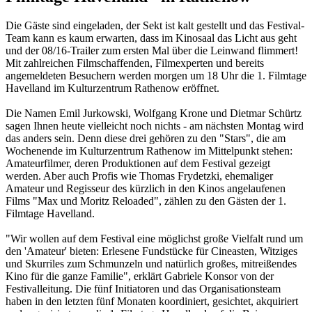
Die Gäste sind eingeladen, der Sekt ist kalt gestellt und das Festival-
Team kann es kaum erwarten, dass im Kinosaal das Licht aus geht
und der 08/16-Trailer zum ersten Mal über die Leinwand flimmert!
Mit zahlreichen Filmschaffenden, Filmexperten und bereits
angemeldeten Besuchern werden morgen um 18 Uhr die 1. Filmtage
Havelland im Kulturzentrum Rathenow eröffnet.
Die Namen Emil Jurkowski, Wolfgang Krone und Dietmar Schürtz
sagen Ihnen heute vielleicht noch nichts - am nächsten Montag wird
das anders sein. Denn diese drei gehören zu den "Stars", die am
Wochenende im Kulturzentrum Rathenow im Mittelpunkt stehen:
Amateurfilmer, deren Produktionen auf dem Festival gezeigt
werden. Aber auch Profis wie Thomas Frydetzki, ehemaliger
Amateur und Regisseur des kürzlich in den Kinos angelaufenen
Films "Max und Moritz Reloaded", zählen zu den Gästen der 1.
Filmtage Havelland.
"Wir wollen auf dem Festival eine möglichst große Vielfalt rund um
den 'Amateur' bieten: Erlesene Fundstücke für Cineasten, Witziges
und Skurriles zum Schmunzeln und natürlich großes, mitreißendes
Kino für die ganze Familie", erklärt Gabriele Konsor von der
Festivalleitung. Die fünf Initiatoren und das Organisationsteam
haben in den letzten fünf Monaten koordiniert, gesichtet, akquiriert