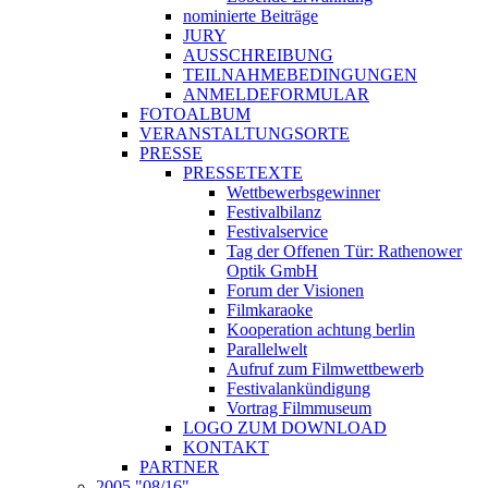
nominierte Beiträge
JURY
AUSSCHREIBUNG
TEILNAHMEBEDINGUNGEN
ANMELDEFORMULAR
FOTOALBUM
VERANSTALTUNGSORTE
PRESSE
PRESSETEXTE
Wettbewerbsgewinner
Festivalbilanz
Festivalservice
Tag der Offenen Tür: Rathenower
Optik GmbH
Forum der Visionen
Filmkaraoke
Kooperation achtung berlin
Parallelwelt
Aufruf zum Filmwettbewerb
Festivalankündigung
Vortrag Filmmuseum
LOGO ZUM DOWNLOAD
KONTAKT
PARTNER
2005 "08/16"