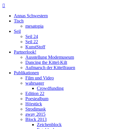

Annas Schwestern
Tisch
mesatopia
Seil
Seil 24
Seil 22
KunstStoff
Partnerlook!
Ausstellung Modemuseum
Dancing the Kittel-Kilt
Aufmarsch der Kittelfrauen
Publikationen
Film und Video
wahrsager
Crowdfunding
Edition 22
Poesiealbum
Hörstück
Strodimask
away 2015
Block 2013
Zeichenblock