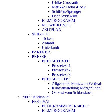
Ulrike Grossarth
Marikke Heinz-Hoek
Schiffers/Sprenger
Dana Widawski
FILMPROGRAMM
MITWIRKENDE
ZEITPLAN
SERVICE
Tickets
Anfahrt
Unterkunft
PARTNER
PRESSE
PRESSETEXTE
Pressetext 1
Pressetext 2
Pressetext 3
PRESSEFOTOS
Allgemeine Fotos zum Festival
Kunstausstellung MorgenLand
Ostkost vom Schlosskoch
2007 "Blickspur"
FESTIVAL
PROGRAMMÜBERSICHT
FILMPROGRAMM