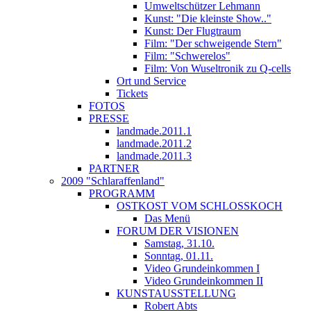
Umweltschützer Lehmann
Kunst: "Die kleinste Show.."
Kunst: Der Flugtraum
Film: "Der schweigende Stern"
Film: "Schwerelos"
Film: Von Wuseltronik zu Q-cells
Ort und Service
Tickets
FOTOS
PRESSE
landmade.2011.1
landmade.2011.2
landmade.2011.3
PARTNER
2009 "Schlaraffenland"
PROGRAMM
OSTKOST VOM SCHLOSSKOCH
Das Menü
FORUM DER VISIONEN
Samstag, 31.10.
Sonntag, 01.11.
Video Grundeinkommen I
Video Grundeinkommen II
KUNSTAUSSTELLUNG
Robert Abts