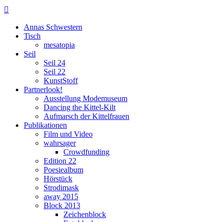

Annas Schwestern
Tisch
mesatopia
Seil
Seil 24
Seil 22
KunstStoff
Partnerlook!
Ausstellung Modemuseum
Dancing the Kittel-Kilt
Aufmarsch der Kittelfrauen
Publikationen
Film und Video
wahrsager
Crowdfunding
Edition 22
Poesiealbum
Hörstück
Strodimask
away 2015
Block 2013
Zeichenblock