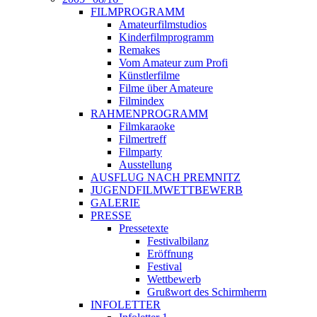
FILMPROGRAMM
Amateurfilmstudios
Kinderfilmprogramm
Remakes
Vom Amateur zum Profi
Künstlerfilme
Filme über Amateure
Filmindex
RAHMENPROGRAMM
Filmkaraoke
Filmertreff
Filmparty
Ausstellung
AUSFLUG NACH PREMNITZ
JUGENDFILMWETTBEWERB
GALERIE
PRESSE
Pressetexte
Festivalbilanz
Eröffnung
Festival
Wettbewerb
Grußwort des Schirmherrn
INFOLETTER