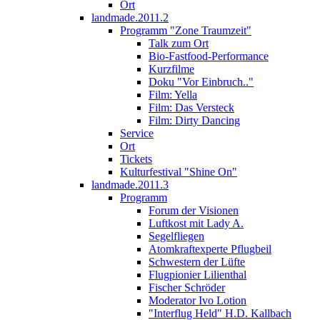
Ort
landmade.2011.2
Programm "Zone Traumzeit"
Talk zum Ort
Bio-Fastfood-Performance
Kurzfilme
Doku "Vor Einbruch.."
Film: Yella
Film: Das Versteck
Film: Dirty Dancing
Service
Ort
Tickets
Kulturfestival "Shine On"
landmade.2011.3
Programm
Forum der Visionen
Luftkost mit Lady A.
Segelfliegen
Atomkraftexperte Pflugbeil
Schwestern der Lüfte
Flugpionier Lilienthal
Fischer Schröder
Moderator Ivo Lotion
"Interflug Held" H.D. Kallbach