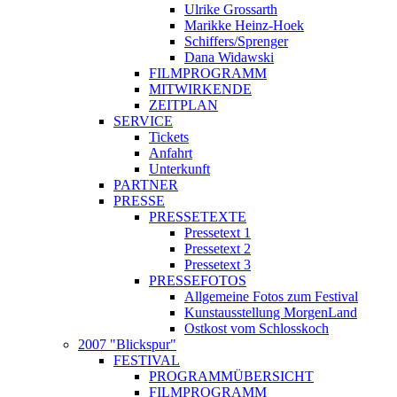
Ulrike Grossarth
Marikke Heinz-Hoek
Schiffers/Sprenger
Dana Widawski
FILMPROGRAMM
MITWIRKENDE
ZEITPLAN
SERVICE
Tickets
Anfahrt
Unterkunft
PARTNER
PRESSE
PRESSETEXTE
Pressetext 1
Pressetext 2
Pressetext 3
PRESSEFOTOS
Allgemeine Fotos zum Festival
Kunstausstellung MorgenLand
Ostkost vom Schlosskoch
2007 "Blickspur"
FESTIVAL
PROGRAMMÜBERSICHT
FILMPROGRAMM