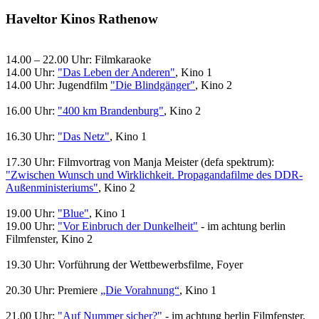
Haveltor Kinos Rathenow
14.00 – 22.00 Uhr: Filmkaraoke
14.00 Uhr:
"Das Leben der Anderen"
, Kino 1
14.00 Uhr: Jugendfilm
"Die Blindgänger"
, Kino 2
16.00 Uhr:
"400 km Brandenburg"
, Kino 2
16.30 Uhr:
"Das Netz"
, Kino 1
17.30 Uhr: Filmvortrag von Manja Meister (defa spektrum):
"Zwischen Wunsch und Wirklichkeit. Propagandafilme des DDR-
Außenministeriums"
, Kino 2
19.00 Uhr:
"Blue"
, Kino 1
19.00 Uhr:
"Vor Einbruch der Dunkelheit"
- im achtung berlin
Filmfenster, Kino 2
19.30 Uhr: Vorführung der Wettbewerbsfilme, Foyer
20.30 Uhr: Premiere
„Die Vorahnung“
, Kino 1
21.00 Uhr:
"Auf Nummer sicher?"
- im achtung berlin Filmfenster,