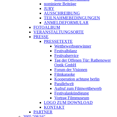
nominierte Beiträge
JURY
AUSSCHREIBUNG
TEILNAHMEBEDINGUNGEN
ANMELDEFORMULAR
FOTOALBUM
VERANSTALTUNGSORTE
PRESSE
PRESSETEXTE
Wettbewerbsgewinner
Festivalbilanz
Festivalservice
Tag der Offenen Tür: Rathenower
Optik GmbH
Forum der Visionen
Filmkaraoke
Kooperation achtung berlin
Parallelwelt
Aufruf zum Filmwettbewerb
Festivalankündigung
Vortrag Filmmuseum
LOGO ZUM DOWNLOAD
KONTAKT
PARTNER
2005 "08/16"