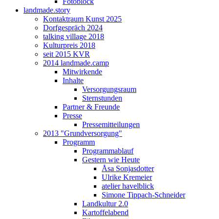
Fotoblock
landmade.story
Kontaktraum Kunst 2025
Dorfgespräch 2024
talking village 2018
Kulturpreis 2018
seit 2015 KVR
2014 landmade.camp
Mitwirkende
Inhalte
Versorgungsraum
Sternstunden
Partner & Freunde
Presse
Pressemitteilungen
2013 "Grundversorgung"
Programm
Programmablauf
Gestern wie Heute
Åsa Sonjasdotter
Ulrike Kremeier
atelier havelblick
Simone Tippach-Schneider
Landkultur 2.0
Kartoffelabend