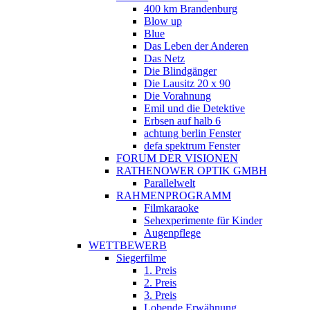
400 km Brandenburg
Blow up
Blue
Das Leben der Anderen
Das Netz
Die Blindgänger
Die Lausitz 20 x 90
Die Vorahnung
Emil und die Detektive
Erbsen auf halb 6
achtung berlin Fenster
defa spektrum Fenster
FORUM DER VISIONEN
RATHENOWER OPTIK GMBH
Parallelwelt
RAHMENPROGRAMM
Filmkaraoke
Sehexperimente für Kinder
Augenpflege
WETTBEWERB
Siegerfilme
1. Preis
2. Preis
3. Preis
Lobende Erwähnung