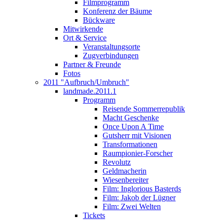
Filmprogramm
Konferenz der Bäume
Bückware
Mitwirkende
Ort & Service
Veranstaltungsorte
Zugverbindungen
Partner & Freunde
Fotos
2011 "Aufbruch/Umbruch"
landmade.2011.1
Programm
Reisende Sommerrepublik
Macht Geschenke
Once Upon A Time
Gutsherr mit Visionen
Transformationen
Raumpionier-Forscher
Revolutz
Geldmacherin
Wiesenbereiter
Film: Inglorious Basterds
Film: Jakob der Lügner
Film: Zwei Welten
Tickets