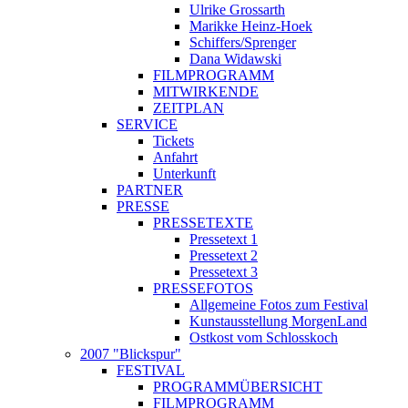
Ulrike Grossarth
Marikke Heinz-Hoek
Schiffers/Sprenger
Dana Widawski
FILMPROGRAMM
MITWIRKENDE
ZEITPLAN
SERVICE
Tickets
Anfahrt
Unterkunft
PARTNER
PRESSE
PRESSETEXTE
Pressetext 1
Pressetext 2
Pressetext 3
PRESSEFOTOS
Allgemeine Fotos zum Festival
Kunstausstellung MorgenLand
Ostkost vom Schlosskoch
2007 "Blickspur"
FESTIVAL
PROGRAMMÜBERSICHT
FILMPROGRAMM