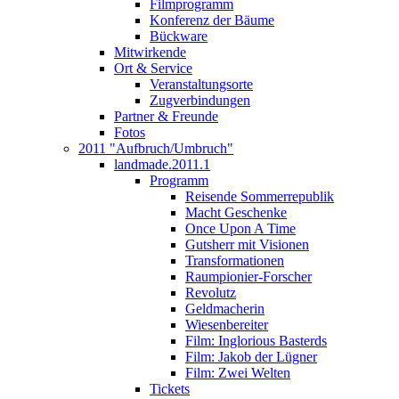
Filmprogramm
Konferenz der Bäume
Bückware
Mitwirkende
Ort & Service
Veranstaltungsorte
Zugverbindungen
Partner & Freunde
Fotos
2011 "Aufbruch/Umbruch"
landmade.2011.1
Programm
Reisende Sommerrepublik
Macht Geschenke
Once Upon A Time
Gutsherr mit Visionen
Transformationen
Raumpionier-Forscher
Revolutz
Geldmacherin
Wiesenbereiter
Film: Inglorious Basterds
Film: Jakob der Lügner
Film: Zwei Welten
Tickets