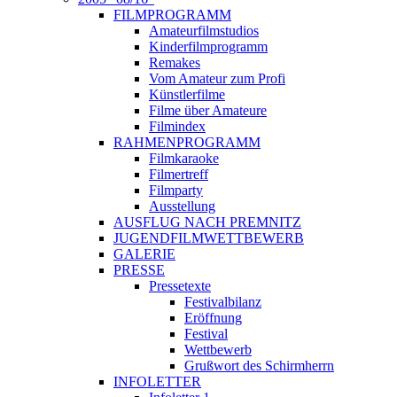
FILMPROGRAMM
Amateurfilmstudios
Kinderfilmprogramm
Remakes
Vom Amateur zum Profi
Künstlerfilme
Filme über Amateure
Filmindex
RAHMENPROGRAMM
Filmkaraoke
Filmertreff
Filmparty
Ausstellung
AUSFLUG NACH PREMNITZ
JUGENDFILMWETTBEWERB
GALERIE
PRESSE
Pressetexte
Festivalbilanz
Eröffnung
Festival
Wettbewerb
Grußwort des Schirmherrn
INFOLETTER