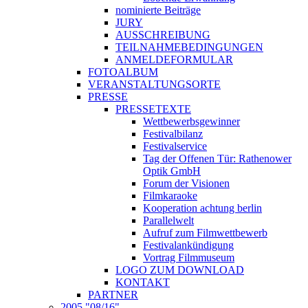
nominierte Beiträge
JURY
AUSSCHREIBUNG
TEILNAHMEBEDINGUNGEN
ANMELDEFORMULAR
FOTOALBUM
VERANSTALTUNGSORTE
PRESSE
PRESSETEXTE
Wettbewerbsgewinner
Festivalbilanz
Festivalservice
Tag der Offenen Tür: Rathenower
Optik GmbH
Forum der Visionen
Filmkaraoke
Kooperation achtung berlin
Parallelwelt
Aufruf zum Filmwettbewerb
Festivalankündigung
Vortrag Filmmuseum
LOGO ZUM DOWNLOAD
KONTAKT
PARTNER
2005 "08/16"