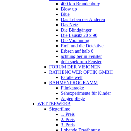
400 km Brandenburg
Blow up
Blue
Das Leben der Anderen
Das Netz
Die Blindgänger
Die Lausitz 20 x 90
Die Vorahnung
Emil und die Detektive
Erbsen auf halb 6
achtung berlin Fenster
defa spektrum Fenster
FORUM DER VISIONEN
RATHENOWER OPTIK GMBH
Parallelwelt
RAHMENPROGRAMM
Filmkaraoke
Sehexperimente für Kinder
Augenpflege
WETTBEWERB
Siegerfilme
1. Preis
2. Preis
3. Preis
Lobende Erwähnung