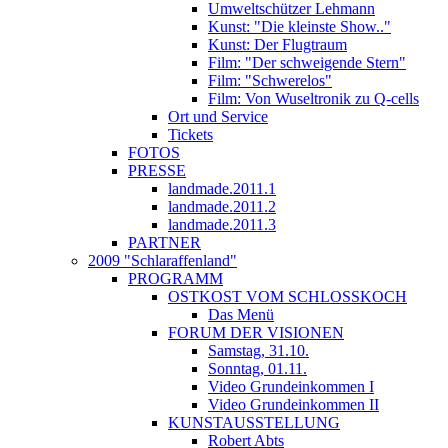
Umweltschützer Lehmann
Kunst: "Die kleinste Show.."
Kunst: Der Flugtraum
Film: "Der schweigende Stern"
Film: "Schwerelos"
Film: Von Wuseltronik zu Q-cells
Ort und Service
Tickets
FOTOS
PRESSE
landmade.2011.1
landmade.2011.2
landmade.2011.3
PARTNER
2009 "Schlaraffenland"
PROGRAMM
OSTKOST VOM SCHLOSSKOCH
Das Menü
FORUM DER VISIONEN
Samstag, 31.10.
Sonntag, 01.11.
Video Grundeinkommen I
Video Grundeinkommen II
KUNSTAUSSTELLUNG
Robert Abts