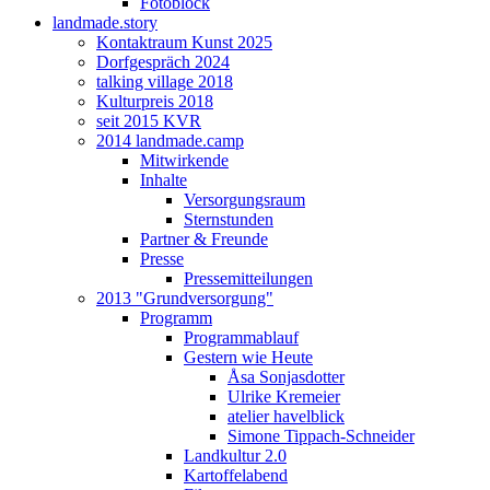
Fotoblock
landmade.story
Kontaktraum Kunst 2025
Dorfgespräch 2024
talking village 2018
Kulturpreis 2018
seit 2015 KVR
2014 landmade.camp
Mitwirkende
Inhalte
Versorgungsraum
Sternstunden
Partner & Freunde
Presse
Pressemitteilungen
2013 "Grundversorgung"
Programm
Programmablauf
Gestern wie Heute
Åsa Sonjasdotter
Ulrike Kremeier
atelier havelblick
Simone Tippach-Schneider
Landkultur 2.0
Kartoffelabend