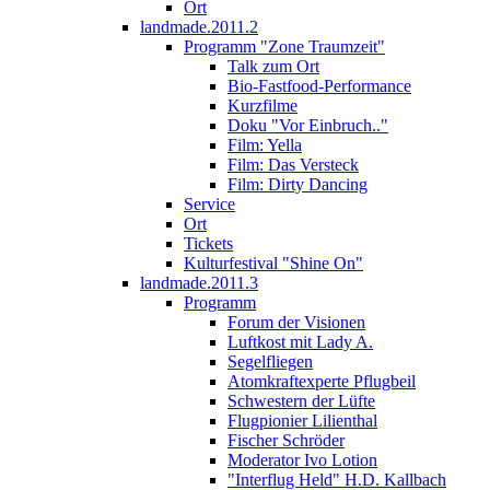
Ort
landmade.2011.2
Programm "Zone Traumzeit"
Talk zum Ort
Bio-Fastfood-Performance
Kurzfilme
Doku "Vor Einbruch.."
Film: Yella
Film: Das Versteck
Film: Dirty Dancing
Service
Ort
Tickets
Kulturfestival "Shine On"
landmade.2011.3
Programm
Forum der Visionen
Luftkost mit Lady A.
Segelfliegen
Atomkraftexperte Pflugbeil
Schwestern der Lüfte
Flugpionier Lilienthal
Fischer Schröder
Moderator Ivo Lotion
"Interflug Held" H.D. Kallbach