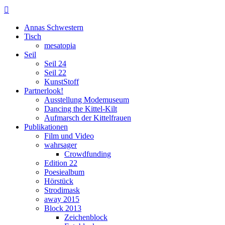

Annas Schwestern
Tisch
mesatopia
Seil
Seil 24
Seil 22
KunstStoff
Partnerlook!
Ausstellung Modemuseum
Dancing the Kittel-Kilt
Aufmarsch der Kittelfrauen
Publikationen
Film und Video
wahrsager
Crowdfunding
Edition 22
Poesiealbum
Hörstück
Strodimask
away 2015
Block 2013
Zeichenblock